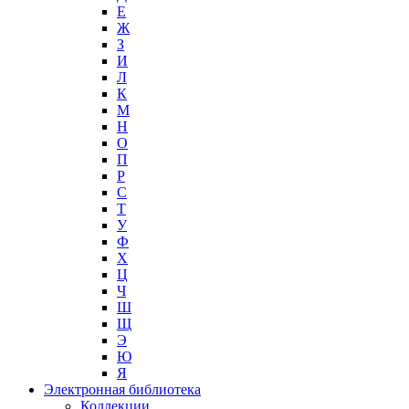
Е
Ж
З
И
Л
К
М
Н
О
П
Р
С
Т
У
Ф
Х
Ц
Ч
Ш
Щ
Э
Ю
Я
Электронная библиотека
Коллекции