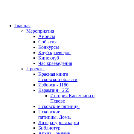
Главная
Мероприятия
Анонсы
События
Конкурсы
Клуб краеведов
Киноклуб
Час краеведения
Проекты
Красная книга
Псковской области
Изборск - 1160
Карамзин - 255
История Карамзина о
Пскове
Псковские пятницы
Псковские
пятницы. Дома.
Литературная карта
Библиотур
Архив - онлайн