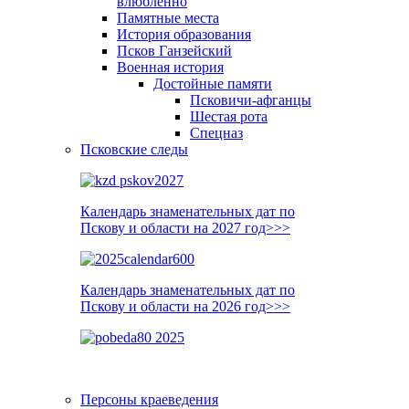
влюблённо
Памятные места
История образования
Псков Ганзейский
Военная история
Достойные памяти
Псковичи-афганцы
Шестая рота
Спецназ
Псковские следы
Календарь знаменательных дат по
Пскову и области на 2027 год>>>
Календарь знаменательных дат по
Пскову и области на 2026 год>>>
Персоны краеведения