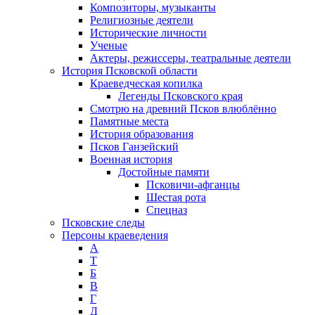
Композиторы, музыканты
Религиозные деятели
Исторические личности
Ученые
Актеры, режиссеры, театральные деятели
История Псковской области
Краеведческая копилка
Легенды Псковского края
Смотрю на древний Псков влюблённо
Памятные места
История образования
Псков Ганзейский
Военная история
Достойные памяти
Псковичи-афганцы
Шестая рота
Спецназ
Псковские следы
Персоны краеведения
А
T
Б
В
Г
Д