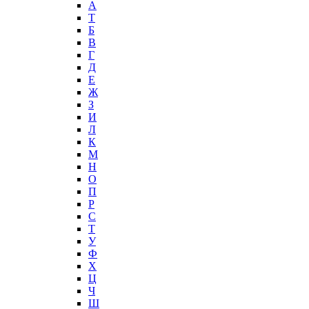
А
T
Б
В
Г
Д
Е
Ж
З
И
Л
К
М
Н
О
П
Р
С
Т
У
Ф
Х
Ц
Ч
Ш