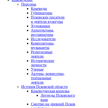
Персоны
Краеведы
Губернаторы
Псковские писатели
и деятели культуры
Художники
Архитекторы,
реставраторы
Исследователи
Композиторы,
музыканты
Религиозные
деятели
Исторические
личности
Ученые
Актеры, режиссеры,
театральные
деятели
История Псковской области
Краеведческая копилка
Легенды Псковского
края
Смотрю на древний Псков