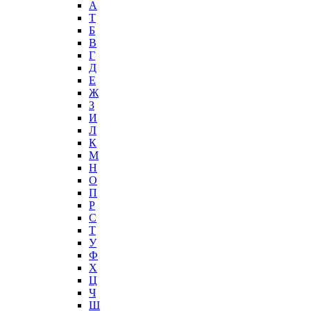
А
T
Б
В
Г
Д
Е
Ж
З
И
Л
К
М
Н
О
П
Р
С
Т
У
Ф
Х
Ц
Ч
Ш