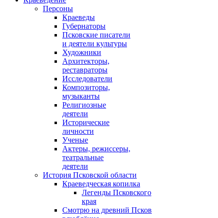
Персоны
Краеведы
Губернаторы
Псковские писатели
и деятели культуры
Художники
Архитекторы,
реставраторы
Исследователи
Композиторы,
музыканты
Религиозные
деятели
Исторические
личности
Ученые
Актеры, режиссеры,
театральные
деятели
История Псковской области
Краеведческая копилка
Легенды Псковского
края
Смотрю на древний Псков