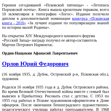
Героиня сегодняшней «Псковской пятницы» - «Летопись
Порховской почты». Книга вышла крохотным тиражом, всего
10 экземпляров в типографии «Логос». Издание получило
диплом в дополнительной номинации
конкурса «Псковская
книга - 2016»
«За лучшее издание по популяризации знаний
по истории малой Родины».
На открытии XIV Международного книжного форума
«Русский Запад» награду получил ее автор-составитель
Мартин Петрович Нармонтас.
Ордин-Нащокин Афанасий Лаврентьевич
Орлов Юрий Федорович
(16 ноября 1935, д. Дубок, Островский р-н, Псковская обл.),
художник
Родился 16 ноября 1935 года в д. Дубок Островского района.
Во время Великой Отечественной войны вместе с семьей был
вывезен в Прибалтику. Рисовать стал с детства. С 1953 по
1955 год работал в Пскове художником-оформителем в Доме
офицеров. После окончания Ленинградского художественно-
педагогического училища работал преподавателем. В 1968