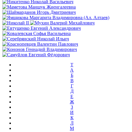
T
А
Б
В
Г
Д
Е
Ж
З
И
К
Л
М