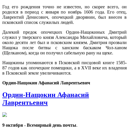
Год его рождения точно не известен, но скорее всего, он
родился в период с января по ноябрь 1606 года. Его отец,
Лаврентий Денисович, опочецкий дворянин, был внесен в
псковский список служилых людей.
Далекий предок опочецких Ордин-Нащокиных Дмитрий
служил у тверского князя Александра Михайловича, который
около десяти лет был и псковским князем. Дмитрия прозвали
Нащока после битвы с ханским баскаком Чол-ханом
(Щелканом), когда он получил сабельную рану на щеке.
Нащокины упоминаются в Псковской писцовой книге 1585-
87 годов как опочецкие помещики, а в XVII веке их владения
в Псковской земле увеличиваются.
Ордин-Нащокин Афанасий Лаврентьевич
Ордин-Нащокин Афанасий
Лаврентьевич
9 октября - Всемирный день почты
.