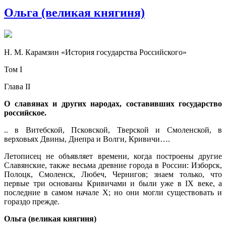
Ольга (великая княгиня)
Н. М. Карамзин «История государства Российского»
Том I
Глава II
О славянах и других народах, составивших государство
российское.
.. в Витебской, Псковской, Тверской и Смоленской, в
верховьях Двины, Днепра и Волги, Кривичи….
Летописец не объявляет времени, когда построены другие
Славянские, также весьма древние города в России: Изборск,
Полоцк, Смоленск, Любеч, Чернигов; знаем только, что
первые три основаны Кривичами и были уже в IX веке, а
последние в самом начале X; но они могли существовать и
гораздо прежде.
Ольга (великая княгиня)