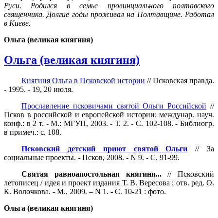
Руси. Родился в семье провинциального полтавского
священника. Долгие годы проживал на Полтавщине. Работал
в Киеве.
Ольга (великая княгиня)
Ольга (великая княгиня)
Княгиня Ольга в Псковской истории
// Псковская правда.
- 1995. - 19, 20 июля.
Прославление псковичами святой Ольги Российской
//
Псков в российской и европейской истории: междунар. науч.
конф.: в 2 т. - М.: МГУП, 2003. - Т. 2. - С. 102-108. - Библиогр.
в примеч.: с. 108.
Псковский детский приют святой Ольги
// За
социальные проекты. - Псков, 2008. - N 9. - С. 91-99.
Святая равноапостольная княгиня...
// Псковский
летописец / идея и проект издания Т. В. Вересова ; отв. ред. О.
К. Волочкова. - М., 2009. – N 1. - С. 10-21 : фото.
Ольга (великая княгиня)