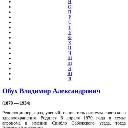
Н
О
П
Р
С
Т
У
Ф
Х
Ц
Ч
Ш
Щ
Э
Ю
Я
Обух Владимир Александрович
(1870 — 1934)
Революционер, врач, ученый, основатель системы советского
здравоохранения. Родился 6 апреля 1870 года в семье
агронома в имении Свибло Себежского уезда, тогда