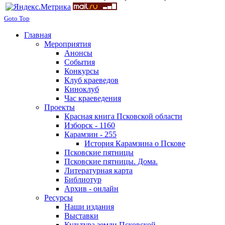
Goto Top
Главная
Мероприятия
Анонсы
События
Конкурсы
Клуб краеведов
Киноклуб
Час краеведения
Проекты
Красная книга Псковской области
Изборск - 1160
Карамзин - 255
История Карамзина о Пскове
Псковские пятницы
Псковские пятницы. Дома.
Литературная карта
Библиотур
Архив - онлайн
Ресурсы
Наши издания
Выставки
Культура земли Псковской