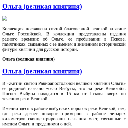
Ольга (великая княгиня)
Коллекция посвящена святой благоверной великой княгине
Ольге Российской. В коллекции представлены издания
разного времени: об Ольге, ее пребывании в Пскове,
памятниках, связанных с ее именем и значением исторической
фигуры княгини для русской истории.
Ольга (великая княгиня)
Ольга (великая княгиня)
В «Житии святой Равноапостольной великой княгини Ольги
»
ее родиной названо «село Выбуты, что на реке Великой».
Погост Выбуты находится в 15 км от Пскова вверх по
течению реки Великой.
Именно здесь в районе выбутских порогов реки Великой, там,
где река делает поворот примерно в районе четырех
километров сконцентрированы названия мест, связанные с
именем Ольги и преданиями о ней.