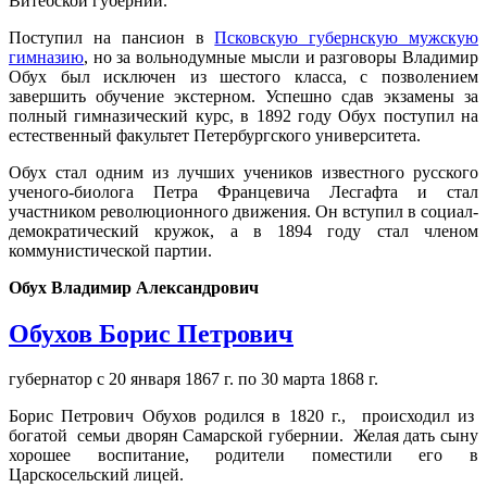
Витебской губернии.
Поступил на пансион в
Псковскую губернскую мужскую
гимназию
, но за вольнодумные мысли и разговоры Владимир
Обух был исключен из шестого класса, с позволением
завершить обучение экстерном. Успешно сдав экзамены за
полный гимназический курс, в 1892 году Обух поступил на
естественный факультет Петербургского университета.
Обух стал одним из лучших учеников известного русского
ученого-биолога Петра Францевича Лесгафта и стал
участником революционного движения. Он вступил в социал-
демократический кружок, а в 1894 году стал членом
коммунистической партии.
Обух Владимир Александрович
Обухов Борис Петрович
губернатор с 20 января 1867 г. по 30 марта 1868 г.
Борис Петрович Обухов родился в 1820 г., происходил из
богатой семьи дворян Самарской губернии. Желая дать сыну
хорошее воспитание, родители поместили его в
Царскосельский лицей.