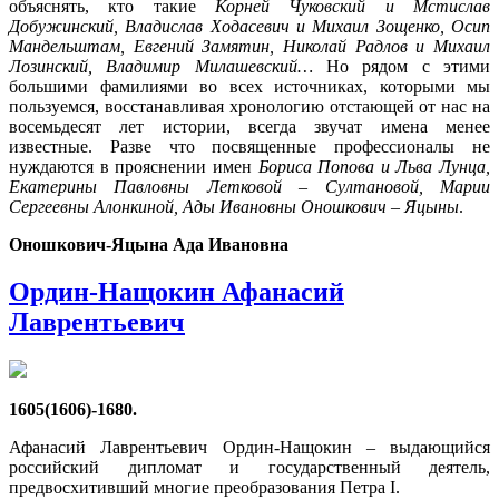
объяснять, кто такие
Корней Чуковский и Мстислав
Добужинский, Владислав Ходасевич и Михаил Зощенко, Осип
Мандельштам, Евгений Замятин, Николай Радлов и Михаил
Лозинский, Владимир Милашевский…
Но рядом с этими
большими фамилиями во всех источниках, которыми мы
пользуемся, восстанавливая хронологию отстающей от нас на
восемьдесят лет истории, всегда звучат имена менее
известные. Разве что посвященные профессионалы не
нуждаются в прояснении имен
Бориса Попова и Льва Лунца,
Екатерины Павловны Летковой – Султановой, Марии
Сергеевны Алонкиной, Ады Ивановны Оношкович – Яцыны
.
Оношкович-Яцына Ада Ивановна
Ордин-Нащокин Афанасий
Лаврентьевич
1605(1606)-1680.
Афанасий Лаврентьевич Ордин-Нащокин – выдающийся
российский дипломат и государственный деятель,
предвосхитивший многие преобразования Петра I.