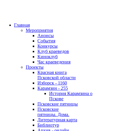
Главная
Мероприятия
Анонсы
События
Конкурсы
Клуб краеведов
Киноклуб
Час краеведения
Проекты
Красная книга
Псковской области
Изборск - 1160
Карамзин - 255
История Карамзина о
Пскове
Псковские пятницы
Псковские
пятницы. Дома.
Литературная карта
Библиотур
Архив - онлайн