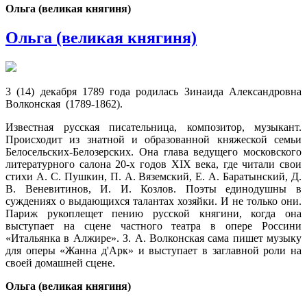
Ольга (великая княгиня)
Ольга (великая княгиня)
3 (14) декабря 1789 года родилась Зинаида Александровна
Волконская (1789-1862).
Известная русская писательница, композитор, музыкант.
Происходит из знатной и образованной княжеской семьи
Белосельских-Белозерских. Она глава ведущего московского
литературного салона 20-х годов XIX века, где читали свои
стихи А. С. Пушкин, П. А. Вяземский, Е. А. Баратынский, Д.
В. Веневитинов, И. И. Козлов. Поэты единодушны в
суждениях о выдающихся талантах хозяйки. И не только они.
Париж рукоплещет пению русской княгини, когда она
выступает на сцене частного театра в опере Россини
«Итальянка в Алжире». З. А. Волконская сама пишет музыку
для оперы «Жанна д'Арк» и выступает в заглавной роли на
своей домашней сцене.
Ольга (великая княгиня)