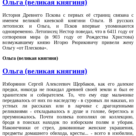
Ольга (великая княгиня)
История Древнего Пскова с первых её страниц связана с
именем великой киевской княгини Ольги. В русских
летописях и Ольга, и Псков впервые упоминаются
одновременно. Летописец Нестор поведал, что в 6411 году от
сотворения мира (в 903 году от Рождества Христова)
возмужавшему князю Игорю Рюриковичу привели жену
Ольгу «от Плескова».
Ольга (великая княгиня)
Ольга (великая княгиня)
Изборянин Сергей Алексеевич Щербаков, как его далекие
предки, никогда не покидал древней своей земли и был ее
хранителем и собирателем. То, что ему еще мальчонке
передавалось от них по наследству - в суровых ли наказах, из
устных ли рассказах или в ларчике с драгоценными
реликвиями - откладывалось в душе и голове, береглось и
преумножалось. Почти полвека пополнял он коллекцию,
бродя в поисках находок по изборским полям и уборам.
Наконечники от стрел, диковинные женские украшения,
предметы домашнего обихода, кресты... - всего в изобилии,