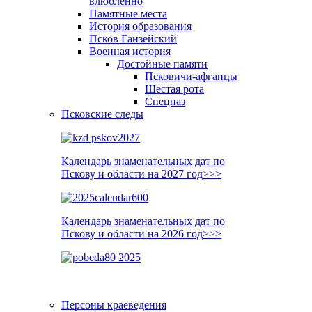
влюблённо
Памятные места
История образования
Псков Ганзейский
Военная история
Достойные памяти
Псковичи-афганцы
Шестая рота
Спецназ
Псковские следы
Календарь знаменательных дат по
Пскову и области на 2027 год>>>
Календарь знаменательных дат по
Пскову и области на 2026 год>>>
Персоны краеведения