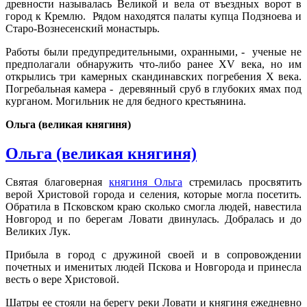
древности называлась Великой и вела от въездных ворот в
город к Кремлю. Рядом находятся палаты купца Подзноева и
Старо-Вознесенский монастырь.
Работы были предупредительными, охранными, - ученые не
предполагали обнаружить что-либо ранее XV века, но им
открылись три камерных скандинавских погребения X века.
Погребальная камера - деревянный сруб в глубоких ямах под
курганом. Могильник не для бедного крестьянина.
Ольга (великая княгиня)
Ольга (великая княгиня)
Святая благоверная
княгиня Ольга
стремилась просвятить
верой Христовой города и селения, которые могла посетить.
Обратила в Псковском краю сколько смогла людей, навестила
Новгород и по берегам Ловати двинулась. Добралась и до
Великих Лук.
Прибыла в город с дружиной своей и в сопровождении
почетных и именитых людей Пскова и Новгорода и принесла
весть о вере Христовой.
Шатры ее стояли на берегу реки Ловати и княгиня ежедневно