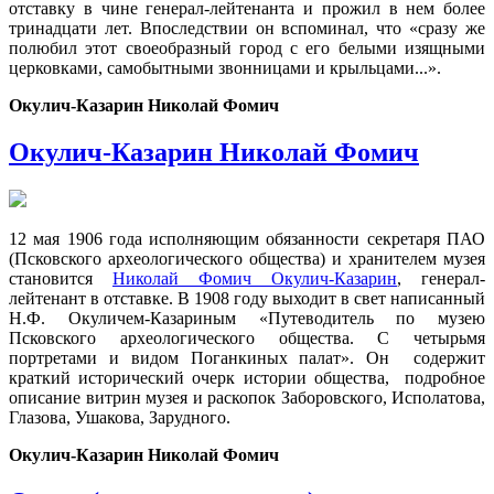
отставку в чине генерал-лейтенанта и прожил в нем более
тринадцати лет. Впоследствии он вспоминал, что «сразу же
полюбил этот своеобразный город с его белы­ми изящными
церковками, самобытными звонницами и крыльцами...».
Окулич-Казарин Николай Фомич
Окулич-Казарин Николай Фомич
12 мая 1906 года исполняющим обязанности секретаря ПАО
(Псковского археологического общества) и хранителем музея
становится
Николай Фомич Окулич-Казарин
, генерал-
лейтенант в отставке. В 1908 году выходит в свет написанный
Н.Ф. Окуличем-Казариным «Путеводитель по музею
Псковского археологического общества. С четырьмя
портретами и видом Поганкиных палат». Он содержит
краткий исторический очерк истории общества, подробное
описание витрин музея и раскопок Заборовского, Исполатова,
Глазова, Ушакова, Зарудного.
Окулич-Казарин Николай Фомич