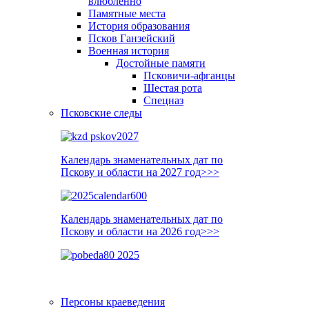
влюблённо
Памятные места
История образования
Псков Ганзейский
Военная история
Достойные памяти
Псковичи-афганцы
Шестая рота
Спецназ
Псковские следы
Календарь знаменательных дат по
Пскову и области на 2027 год>>>
Календарь знаменательных дат по
Пскову и области на 2026 год>>>
Персоны краеведения