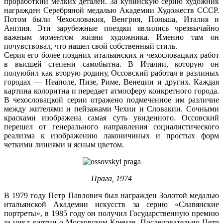
проработкии мелких деталей. За кубинскую серию художник
награжден Серебряной медалью Академии Художеств СССР.
Потом были Чехословакия, Венгрия, Польша, Италия и
Англия. Эти зарубежные поездки явлились чрезвычайно
важным моментом жизни художника. Именно там он
почувствовал, что нашел свой собственный стиль.
Серия его более поздних итальянских и чехословацких работ
в высшей степени самобытна. В Италии, которую он
полуюбил как вторую родину, Оссовский работал в разлиных
городах — Неаполе, Пизе, Риме, Венеции и других. Каждая
картина колоритна и передает атмосферу конкретного города.
В чехословацкой серии отражено подмеченное им различие
между жителями и пейзажами Чехии и Словакии. Сочными
красками изображена самая суть увиденного. Оссовский
перешел от генерального направления социалистического
реализма к изображению лаконичиных и простых форм
четкими линиями и ясным цветом.
Прага, 1974
В 1979 году Петр Павлович был награжден Золотой медалью
итальянской Академии искусств за серию «Славянские
портреты», в 1985 году он получил Государственную премию
за цикл картин о Московском Кремле. Последовательно Петр