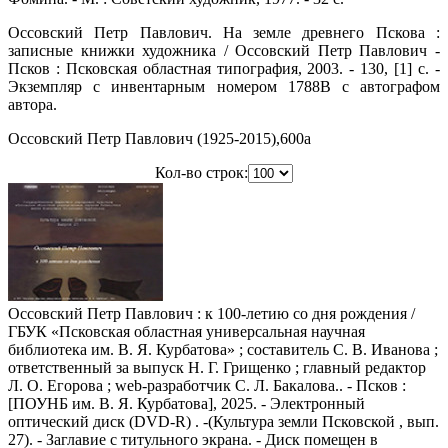
Оссовский Петр Павлович. На земле древнего Пскова :
записные книжки художника / Оссовский Петр Павлович -
Псков : Псковская областная типография, 2003. - 130, [1] с. -
Экземпляр с инвентарным номером 1788B с автографом
автора.
Оссовский Петр Павлович (1925-2015),600a
Кол-во строк:
Оссовский Петр Павлович : к 100-летию со дня рождения /
ГБУК «Псковская областная универсальная научная
библиотека им. В. Я. Курбатова» ; составитель С. В. Иванова ;
ответственный за выпуск Н. Г. Грищенко ; главный редактор
Л. О. Егорова ; web-разработчик С. Л. Бакалова.. - Псков :
[ПОУНБ им. В. Я. Курбатова], 2025. - Электронный
оптический диск (DVD-R) . -(Культура земли Псковской , вып.
27). - Заглавие с титульного экрана. - Диск помещен в