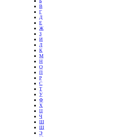
Б
В
Г
Д
Е
Ж
З
И
Л
К
М
Н
О
П
Р
С
Т
У
Ф
Х
Ц
Ч
Ш
Щ
Э