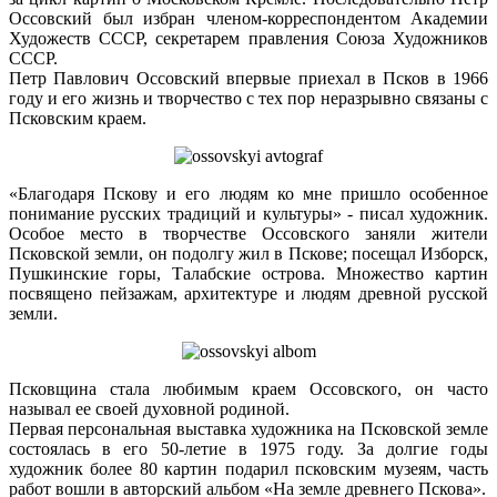
Оссовский был избран членом-корреспондентом Академии
Художеств СССР, секретарем правления Союза Художников
СССР.
Петр Павлович Оссовский впервые приехал в Псков в 1966
году и его жизнь и творчество с тех пор неразрывно связаны с
Псковским краем.
«Благодаря Пскову и его людям ко мне пришло особенное
понимание русских традиций и культуры» - писал художник.
Особое место в творчестве Оссовского заняли жители
Псковской земли, он подолгу жил в Пскове; посещал Изборск,
Пушкинские горы, Талабские острова. Множество картин
посвящено пейзажам, архитектуре и людям древной русской
земли.
Псковщина стала любимым краем Оссовского, он часто
называл ее своей духовной родиной.
Первая персональная выставка художника на Псковской земле
состоялась в его 50-летие в 1975 году. За долгие годы
художник более 80 картин подарил псковским музеям, часть
работ вошли в авторский альбом «На земле древнего Пскова».