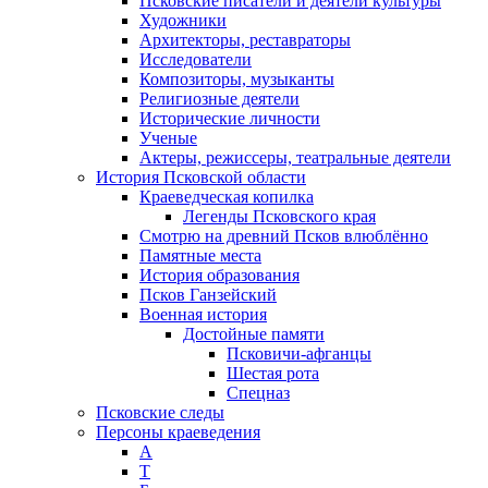
Псковские писатели и деятели культуры
Художники
Архитекторы, реставраторы
Исследователи
Композиторы, музыканты
Религиозные деятели
Исторические личности
Ученые
Актеры, режиссеры, театральные деятели
История Псковской области
Краеведческая копилка
Легенды Псковского края
Смотрю на древний Псков влюблённо
Памятные места
История образования
Псков Ганзейский
Военная история
Достойные памяти
Псковичи-афганцы
Шестая рота
Спецназ
Псковские следы
Персоны краеведения
А
T