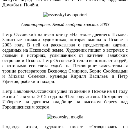
Дружбы и Почёта.
Автопортрет. Белый квадрат холста. 2003
Петр Оссовский написал книгу «На земле древнего Пскова:
Записные книжки художника», которая вышла в Пскове в
2003 году. В ней он рассказывал о предыстории картин,
озданных на Псковской земле. Художник пишет о встречах с
людьми и историях, услышанных от жителей Талабских
островов и Пскова. Петр Оссовский тепло вспоминает людей,
с которыми его свела судьба на Псковщине: замечательная
троица реставраторов Всеволод Смирнов, Борис Скобельцын
и Михаил Семенов, кузнецы Кирилл Васильев и Петр
Ефимов, рыбаки и пахари.
Петр Павлович.Оссовский ушёл из жизни в Пскове на 91 году
жизни 1 августа 2015 года на 91-м году жизни. Похоронен в
Изборске на древнем кладбище на высоком берегу над
Городищенским озером.
Подводя итоги, художник писал: «Оглядываясь на