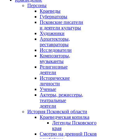
Персоны
Краеведы
Губернаторы
Псковские писатели
и деятели культуры
Художники
Архитекторы,
реставраторы
Исследователи
Композиторы,
музыканты
Религиозные
деятели
Исторические
личности
Ученые
Актеры, режиссеры,
театральные
деятели
История Псковской области
Краеведческая копилка
Легенды Псковского
края
Смотрю на древний Псков