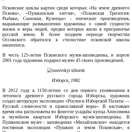
Псковские циклы картин среди которых «На земле древнего
Пскова», «Пушкинская элегия», «Псковская Трилогия:
Рыбаки, Сыновья, Кузнецы» - эпические произведения,
выражающие размышления художника о самой сущности
жизни и веры людей, предки которых жили в приграничье
русской земли. В более позднем периоде творчества
Оссовского обратился к стилистике псковской школы
иконописи.
В честь 125-летия Псковского музея-заповедника, в апреле
2001 года художник подарил музею 45 своих произведений.
Изборск, 1982
В 2012 году к 1150-летию со дня первого упоминания в
летописи древнего русского города Изборска, художник
создал авторскую экспозицию «Росписи Изборской Палаты —
Русской словесности и православной веры». В настоящее
время она расположена во флигеле усадьбы купца Анисимова
в музейном квартале Изборского музея-заповедника. В
Пушкинском музее - заповеднике «Михайловское» находится
постянная экспозиция «Пушкин и земля Псковская», в