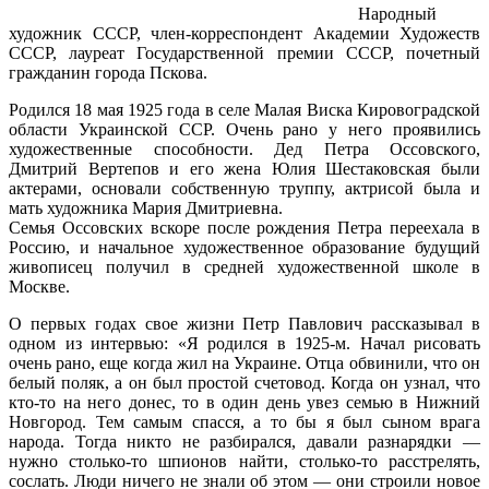
Народный
художник СССР, член-корреспондент Академии Художеств
СССР, лауреат Государственной премии СССР, почетный
гражданин города Пскова.
Родился 18 мая 1925 года в селе Малая Виска Кировоградской
области Украинской ССР. Очень рано у него проявились
художественные способности. Дед Петра Оссовского,
Дмитрий Вертепов и его жена Юлия Шестаковская были
актерами, основали собственную труппу, актрисой была и
мать художника Мария Дмитриевна.
Семья Оссовских вскоре после рождения Петра переехала в
Россию, и начальное художественное образование будущий
живописец получил в средней художественной школе в
Москве.
О первых годах свое жизни Петр Павлович рассказывал в
одном из интервью: «Я родился в 1925-м. Начал рисовать
очень рано, еще когда жил на Украине. Отца обвинили, что он
белый поляк, а он был простой счетовод. Когда он узнал, что
кто-то на него донес, то в один день увез семью в Нижний
Новгород. Тем самым спасся, а то бы я был сыном врага
народа. Тогда никто не разбирался, давали разнарядки —
нужно столько-то шпионов найти, столько-то расстрелять,
сослать. Люди ничего не знали об этом — они строили новое