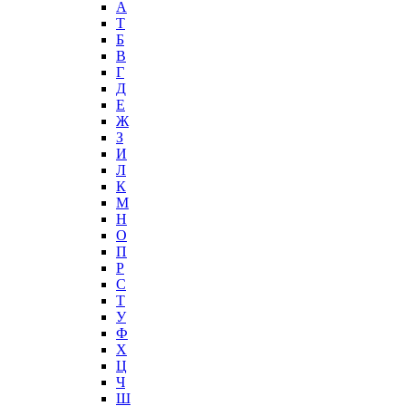
А
T
Б
В
Г
Д
Е
Ж
З
И
Л
К
М
Н
О
П
Р
С
Т
У
Ф
Х
Ц
Ч
Ш