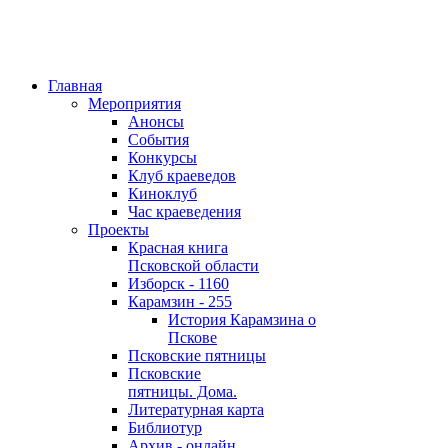
Главная
Мероприятия
Анонсы
События
Конкурсы
Клуб краеведов
Киноклуб
Час краеведения
Проекты
Красная книга
Псковской области
Изборск - 1160
Карамзин - 255
История Карамзина о
Пскове
Псковские пятницы
Псковские
пятницы. Дома.
Литературная карта
Библиотур
Архив - онлайн