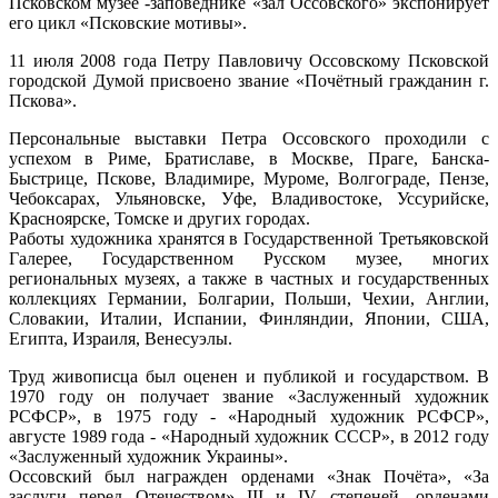
Псковском музее -заповеднике «зал Оссовского» экспонирует
его цикл «Псковские мотивы».
11 июля 2008 года Петру Павловичу Оссовскому Псковской
городской Думой присвоено звание «Почётный гражданин г.
Пскова».
Персональные выставки Петра Оссовского проходили с
успехом в Риме, Братиславе, в Москве, Праге, Банска-
Быстрице, Пскове, Владимире, Муроме, Волгограде, Пензе,
Чебоксарах, Ульяновске, Уфе, Владивостоке, Уссурийске,
Красноярске, Томске и других городах.
Работы художника хранятся в Государственной Третьяковской
Галерее, Государственном Русском музее, многих
региональных музеях, а также в частных и государственных
коллекциях Германии, Болгарии, Польши, Чехии, Англии,
Словакии, Италии, Испании, Финляндии, Японии, США,
Египта, Израиля, Венесуэлы.
Труд живописца был оценен и публикой и государством. В
1970 году он получает звание «Заслуженный художник
РСФСР», в 1975 году - «Народный художник РСФСР»,
августе 1989 года - «Народный художник СССР», в 2012 году
«Заслуженный художник Украины».
Оссовский был награжден орденами «Знак Почёта», «За
заслуги перед Отечеством» III и IV степеней, орденами