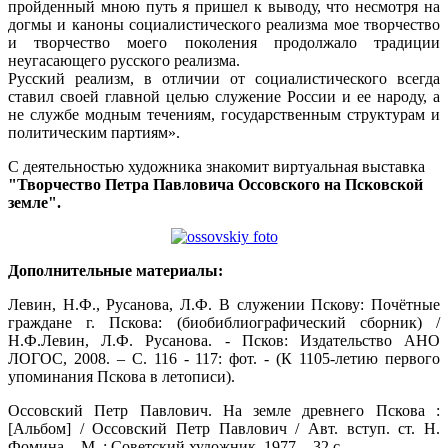
пройденный мною путь я пришел к выводу, что несмотря на
догмы и каноны социалистического реализма мое творчество
и творчество моего поколения продолжало традиции
неугасающего русского реализма.
Русский реализм, в отличии от социалистического всегда
ставил своей главной целью служение России и ее народу, а
не службе модным течениям, государственным структурам и
политическим партиям».
С деятельностью художника знакомит виртуальная выставка
"Творчество Петра Павловича Оссовского на Псковской
земле".
Дополнительные материалы:
Левин, Н.Ф., Русанова, Л.Ф. В служении Пскову: Почётные
граждане г. Пскова: (биобиблиографический сборник) /
Н.Ф.Левин, Л.Ф. Русанова. - Псков: Издательство АНО
ЛОГОС, 2008. – С. 116 - 117: фот. - (К 1105-летию первого
упоминания Пскова в летописи).
Оссовский Петр Павлович. На земле древнего Пскова :
[Альбом] / Оссовский Петр Павлович / Авт. вступ. ст. Н.
Фомина. - М. : Советский художник, 1977. - 32 с.