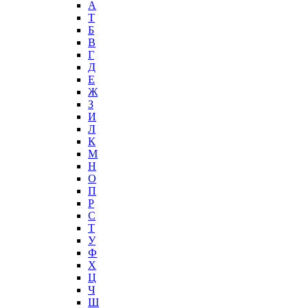
А
T
Б
В
Г
Д
Е
Ж
З
И
Л
К
М
Н
О
П
Р
С
Т
У
Ф
Х
Ц
Ч
Ш