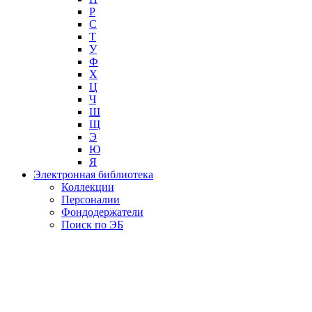
Р
С
Т
У
Ф
Х
Ц
Ч
Ш
Щ
Э
Ю
Я
Электронная библиотека
Коллекции
Персоналии
Фондодержатели
Поиск по ЭБ