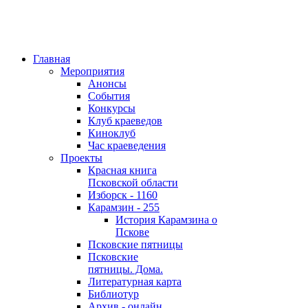
Главная
Мероприятия
Анонсы
События
Конкурсы
Клуб краеведов
Киноклуб
Час краеведения
Проекты
Красная книга
Псковской области
Изборск - 1160
Карамзин - 255
История Карамзина о
Пскове
Псковские пятницы
Псковские
пятницы. Дома.
Литературная карта
Библиотур
Архив - онлайн