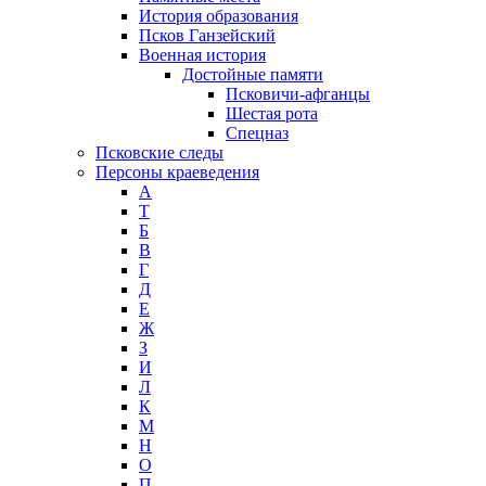
История образования
Псков Ганзейский
Военная история
Достойные памяти
Псковичи-афганцы
Шестая рота
Спецназ
Псковские следы
Персоны краеведения
А
T
Б
В
Г
Д
Е
Ж
З
И
Л
К
М
Н
О
П