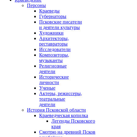
Персоны
Краеведы
Губернаторы
Псковские писатели
и деятели культуры
Художники
Архитекторы,
реставраторы
Исследователи
Композиторы,
музыканты
Религиозные
деятели
Исторические
личности
Ученые
Актеры, режиссеры,
театральные
деятели
История Псковской области
Краеведческая копилка
Легенды Псковского
края
Смотрю на древний Псков