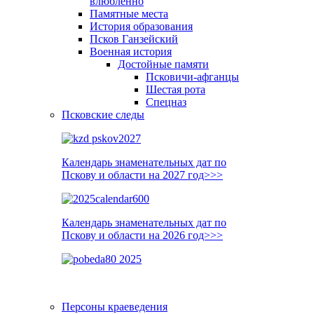
влюблённо
Памятные места
История образования
Псков Ганзейский
Военная история
Достойные памяти
Псковичи-афганцы
Шестая рота
Спецназ
Псковские следы
Календарь знаменательных дат по
Пскову и области на 2027 год>>>
Календарь знаменательных дат по
Пскову и области на 2026 год>>>
Персоны краеведения