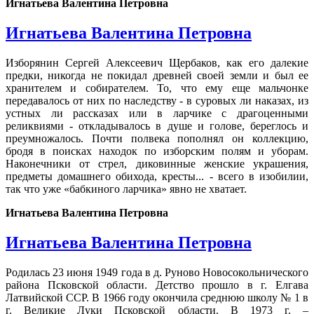
Игнатьева Валентина Петровна
Игнатьева Валентина Петровна
Изборянин Сергей Алексеевич Щербаков, как его далекие
предки, никогда не покидал древней своей земли и был ее
хранителем и собирателем. То, что ему еще мальчонке
передавалось от них по наследству - в суровых ли наказах, из
устных ли рассказах или в ларчике с драгоценными
реликвиями - откладывалось в душе и голове, береглось и
преумножалось. Почти полвека пополнял он коллекцию,
бродя в поисках находок по изборским полям и уборам.
Наконечники от стрел, диковинные женские украшения,
предметы домашнего обихода, кресты... - всего в изобилии,
так что уже «бабкиного ларчика» явно не хватает.
Игнатьева Валентина Петровна
Игнатьева Валентина Петровна
Родилась 23 июня 1949 года в д. Руново Новосокольнического
района Псковской области. Детство прошло в г. Елгава
Латвийской ССР. В 1966 году окончила среднюю школу № 1 в
г. Великие Луки Псковской области. В 1973 г. –