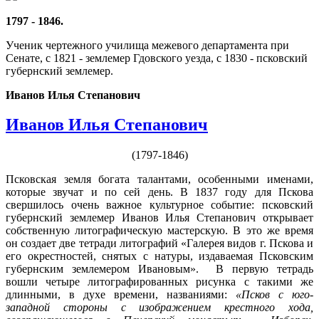
1797 - 1846.
Ученик чертежного училища межевого департамента при
Сенате, с 1821 - землемер Гдовского уезда, с 1830 - псковский
губернский землемер.
Иванов Илья Степанович
Иванов Илья Степанович
(1797-1846)
Псковская земля богата талантами, особенными именами,
которые звучат и по сей день. В 1837 году для Пскова
свершилось очень важное культурное событие: псковский
губернский землемер Иванов Илья Степанович открывает
собственную литографическую мастерскую. В это же время
он создает две тетради литографий «Галерея видов г. Пскова и
его окрестностей, снятых с натуры, издаваемая Псковским
губернским землемером Ивановым». В первую тетрадь
вошли четыре литографированных рисунка с такими же
длинными, в духе времени, названиями:
«Псков с юго-
западной стороны с изображением крестного хода,