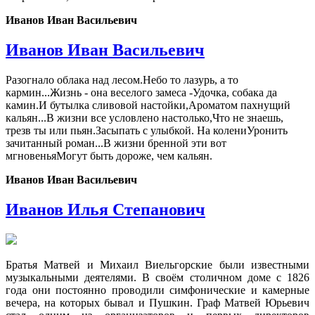
Иванов Иван Васильевич
Иванов Иван Васильевич
Разогнало облака над лесом.Небо то лазурь, а то
кармин...Жизнь - она веселого замеса -Удочка, собака да
камин.И бутылка сливовой настойки,Ароматом пахнущий
кальян...В жизни все условлено настолько,Что не знаешь,
трезв ты или пьян.Засыпать с улыбкой. На колениУронить
зачитанный роман...В жизни бренной эти вот
мгновеньяМогут быть дороже, чем кальян.
Иванов Иван Васильевич
Иванов Илья Степанович
Братья Матвей и Михаил Виельгорские были известными
музыкальными деятелями. В своём столичном доме с 1826
года они постоянно проводили симфонические и камерные
вечера, на которых бывал и Пушкин. Граф Матвей Юрьевич