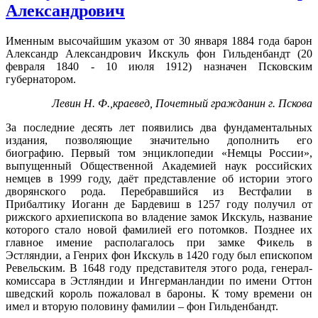
Александрович
Именным высочайшим указом от 30 января 1884 года барон
Александр Александрович Икскуль фон Гильденбандт (20
февраля 1840 - 10 июля 1912) назначен Псковским
губернатором.
Левин Н. Ф.,
краевед, Почетный гражданин г. Пскова
За последние десять лет появились два фундаментальных
издания, позволяющие значительно дополнить его
биографию. Первый том энциклопедии «Немцы России»,
выпущенный Общественной Академией наук российских
немцев в 1999 году, даёт представление об истории этого
дворянского рода. Перебравшийся из Вестфалии в
Прибалтику Иоганн де Бардевиш в 1257 году получил от
рижского архиепископа во владение замок Икскуль, название
которого стало новой фамилией его потомков. Позднее их
главное имение располагалось при замке Фикель в
Эстляндии, а Генрих фон Икскуль в 1420 году был епископом
Ревельским. В 1648 году представителя этого рода, генерал-
комиссара в Эстляндии и Ингерманландии по имени Оттон
шведский король пожаловал в бароны. К тому времени он
имел и вторую половину фамилии – фон Гильденбандт.