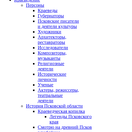
Персоны
Краеведы
Губернаторы
Псковские писатели
и деятели культуры
Художники
Архитекторы,
реставраторы
Исследователи
Композиторы,
музыканты
Религиозные
деятели
Исторические
личности
Ученые
Актеры, режиссеры,
театральные
деятели
История Псковской области
Краеведческая копилка
Легенды Псковского
края
Смотрю на древний Псков