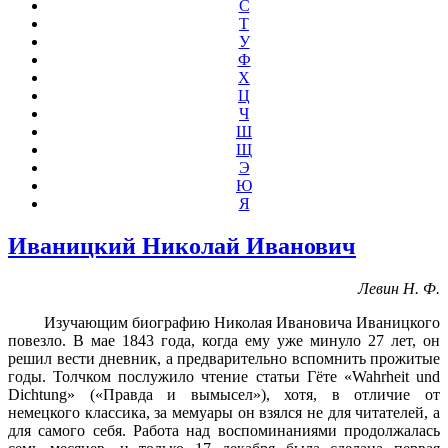
С
Т
У
Ф
Х
Ц
Ч
Ш
Щ
Э
Ю
Я
Иваницкий Николай Иванович
Левин Н. Ф.
Изучающим биографию Николая Ивано­вича Иваницкого
повезло. В мае 1843 года, ког­да ему уже минуло 27 лет, он
решил вести днев­ник, а предварительно вспомнить прожитые
годы. Толчком послужило чтение статьи Гёте «Wahrheit und
Dichtung» («Правда и вымысел»), хотя, в отличие от
немецкого классика, за мемуары он взялся не для читателей, а
для са­мого себя. Работа над воспоминаниями про­должалась