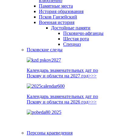
влюблённо
Памятные места
История образования
Псков Ганзейский
Военная история
Достойные памяти
Псковичи-афганцы
Шестая рота
Спецназ
Псковские следы
Календарь знаменательных дат по
Пскову и области на 2027 год>>>
Календарь знаменательных дат по
Пскову и области на 2026 год>>>
Персоны краеведения