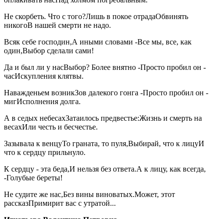
Не скорбеть. Что с того?Лишь в покое отрадаОбвинять
никогоВ нашей смерти не надо.
Всяк себе господин,А иными словами -Все мы, все, как
один,Выбор сделали сами!
Да и был ли у насВыбор? Более внятно -Просто пробил он -
часИскупления клятвы.
Наважденьем возникЗов далекого гонга -Просто пробил он -
мигИсполнения долга.
А в седых небесахЗатаилось предвестье:Жизнь и смерть на
весахИли честь и бесчестье.
Зазывала к венцуТо граната, то пуля,Выбирай, что к лицуИ
что к сердцу прильнуло.
К сердцу - эта беда,И нельзя без ответа.А к лицу, как всегда,
-Голубые береты!
Не судите же нас,Без вины виноватых.Может, этот
рассказПримирит вас с утратой...