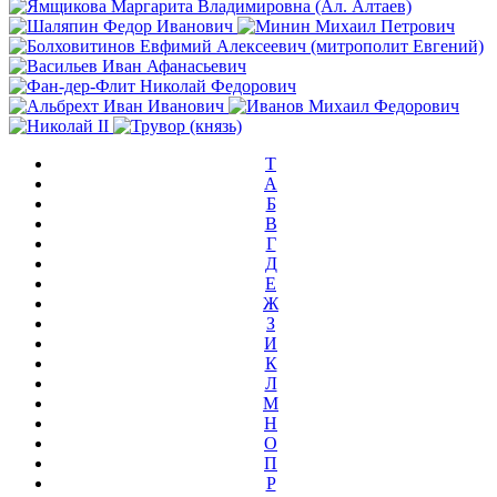
T
А
Б
В
Г
Д
Е
Ж
З
И
К
Л
М
Н
О
П
Р