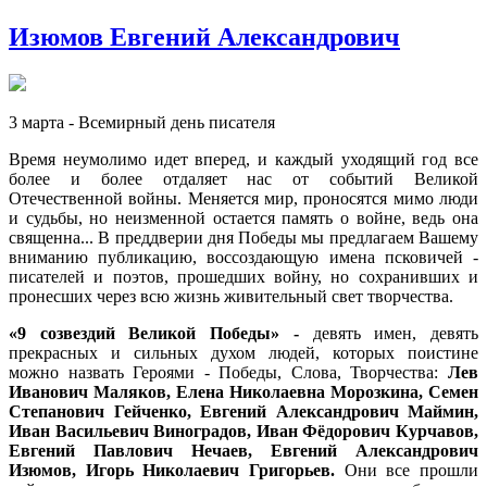
Изюмов Евгений Александрович
3 марта - Всемирный день писателя
Время неумолимо идет вперед, и каждый уходящий год все
более и более отдаляет нас от событий Великой
Отечественной войны. Меняется мир, проносятся мимо люди
и судьбы, но неизменной остается память о войне, ведь она
священна... В преддверии дня Победы мы предлагаем Вашему
вниманию публикацию, воссоздающую имена псковичей -
писателей и поэтов, прошедших войну, но сохранивших и
пронесших через всю жизнь живительный свет творчества.
«9 созвездий Великой Победы» -
девять имен, девять
прекрасных и сильных духом людей, которых поистине
можно назвать Героями - Победы, Слова, Творчества:
Лев
Иванович Маляков, Елена Николаевна Морозкина, Семен
Степанович Гейченко, Евгений Александрович Маймин,
Иван Васильевич Виноградов, Иван Фёдорович Курчавов,
Евгений Павлович Нечаев, Евгений Александрович
Изюмов, Игорь Николаевич Григорьев.
Они все прошли