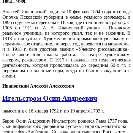
1894 - 1969.
Алексей Ивановский родился 10 февраля 1894 года в городе
Опочка Псковской губернии в семье уездного землемера, в
1895 году семья переехала в Псков, где отец получил работу. С
1905 по 1911 гг. А. А. Ивановский учился в Псковском
реальном училище, из которого ушел, так и не закончив. В
1913 г. поступил в Художественно-промышленную школу на
керамическое отделение, но через год перевелся на мозаичное,
и в 1918 г. был удостоен звания «Ученого рисовальщика».
После окончания школы работал в театре художником,
актером, режиссером. С 1917 г. началась его педагогическая
деятельность, которая продолжалась до середины 60-х гг. с
перерывом на военные годы, когда он был в эвакуации и в
армии.
Ивановский Алексей Алексеевич
Игельстром Осип Андреевич
наместник с 16 января 1792 г. по 19 апреля 1793 г.
Барон Осип Андреевич Игельстром родился 7 мая 1737 года.
Сын лифляндского дворянина Густава-Генриха, женатого на
девице фон-Альбедиль. Сначала воспитывался в Риге, затем