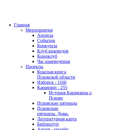
Главная
Мероприятия
Анонсы
События
Конкурсы
Клуб краеведов
Киноклуб
Час краеведения
Проекты
Красная книга
Псковской области
Изборск - 1160
Карамзин - 255
История Карамзина о
Пскове
Псковские пятницы
Псковские
пятницы. Дома.
Литературная карта
Библиотур
Архив - онлайн