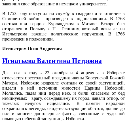
закончил свое образование в немецком университете.
В 1753 году поступил на службу в гвардию и за отличие в
Семилетней войне произведен в подполковники. В 1763
состоял при герцоге Курляндском в Митаве. Вскоре был
отправлен в Польшу к Н. Репнину, который возлагал на
Игельстрома важные политические поручения. В 1766
произведен в полковники.
Игельстром Осип Андреевич
Игнатьева Валентина Петровна
Два раза в году - 22 октября и 4 апреля - в Изборске
отмечается престольный праздник иконы Корсунской Божией
Матери. Изборяне издревле считали ее своей заступницей,
видели в ней источник милостей Царицы Небесной.
Молились, падая ниц перед нею, и были спасаемы от бед
неминуемых - врагу, осаждавшему их город, давали отпор, от
тяжелых недугов исцелялись. В памяти народной
сохранились легенды, свидетельствующие об этом, дошли до
нас и многие достоверные факты, связанные с чудесной
помощью небесной заступницы Изборска.