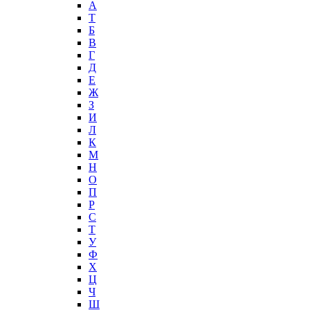
А
T
Б
В
Г
Д
Е
Ж
З
И
Л
К
М
Н
О
П
Р
С
Т
У
Ф
Х
Ц
Ч
Ш