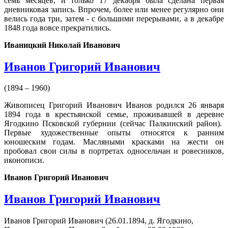
семь месяцев, и только 17 декабря была сделана первая
дневниковая запись. Впро­чем, более или менее регулярно они
велись года три, затем - с большими перерывами, а в де­кабре
1848 года вовсе прекратились.
Иваницкий Николай Иванович
Иванов Григорий Иванович
(1894 – 1960)
Живописец Григорий Иванович Иванов родился 26 января
1894 года в крестьянской семье, проживавшей в деревне
Ягодкино Псковской губернии (сейчас Палкинский район).
Первые художественные опыты относятся к ранним
юношеским годам. Масляными красками на жести он
пробовал свои силы в портретах односельчан и ровесников,
иконописи.
Иванов Григорий Иванович
Иванов Григорий Иванович
Иванов Григорий Иванович (26.01.1894, д. Ягодкино,