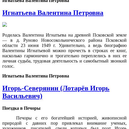
Игнатьева Валентина Петровна
Игнатьева Валентина Петровна
Родилась Валентина Игнатьева на древней Псковской земле
— в д. Руново Новосокольнического района Псковской
области 23 июня 1949 г. Удивительно, а ведь биографию
Валентины Игнатьевой можно прочесть в строках ее книг,
насколько гармонично и трогательно переплелись в них ее
личная судьба, трудовая деятельность и самобытный звонкий
голос.
Игнатьева Валентина Петровна
Игорь-Северянин (Лотарёв Игорь
Васильевич)
Поездка в Печоры
Печоры с его богатейшей историей, живописной
природой с давних пор привлекал внимание ученых,
художников, писателей, среди которых был поэт Игорь