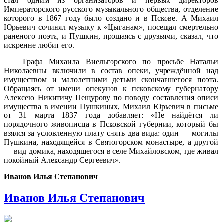
стал одним из организаторов и первых директоров
Император­ского русского музыкального общества, отделение
которого в 1867 году было создано и в Пскове. А Михаил
Юрьевич сочинял музыку к «Цыганам», посе­щал смертельно
раненого поэта, и Пушкин, прощаясь с друзьями, сказал, что
искренне любит его.
Графа Михаила Виельгорского по просьбе Натальи
Николаевны вклю­чили в состав опеки, учреждённой над
имуществом и малолетними детьми скончавшегося поэта.
Обращаясь от имени опекунов к псковскому губернатору
Алексею Никитичу Пещурову по поводу составления описи
имущества в име­нии Пушкиных, Михаил Юрьевич в письме
от 31 марта 1837 года добавляет: «Не найдётся ли
порядочного живописца в Псковской губернии, который бы
взялся за условленную плату снять два вида: один — могилы
Пушкина, нахо­дящейся в Святогорском монастыре, а другой
— вид домика, находящегося в селе Михайловском, где живал
покойный Александр Сергеевич».
Иванов Илья Степанович
Иванов Илья Степанович