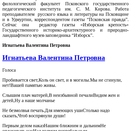
филологический факультет Псковского государственного
педагогического института им. С. М. Кирова. Работа
преподавателем русского языка и литературы на Псковщине
и в Удмуртии, корреспондентом газеты “Псковская правда”.
Сейчас она редактор газеты «Изборская крепость»
Государственного историко-архитектурного и природно-
ландшафтного музея-заповедника “Изборск”.
Игнатьева Валентина Петровна
Игнатьева Валентина Петровна
Голоса
Пробивается свет,Коль он свет, и в могилы.Мы не сгинули,
нет!Вашей памятью живы.
Слышим плач матерей,В неизбывной печалиВидим жен и
детей,Ну а наше молчанье
Не безмолвья печать.Для имеющих ушиСтолько надо
сказать,Чтоб воспрянули души!
Первым делом наказНашим ближним и дальнимНе
оплакивать насНад холмом погребальным.