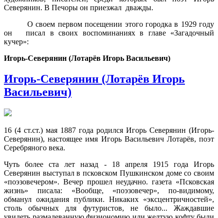
Северянин. В Печоры он приезжал дважды.
О своем первом посещении этого городка в 1929 году
он писал в своих воспоминаниях в главе «Загадочный
кучер»:
Игорь-Северянин (Лотарёв Игорь Васильевич)
Игорь-Северянин (Лотарёв Игорь
Васильевич)
16 (4 ст.ст.) мая 1887 года родился Игорь Северянин (Игорь-
Северянин), настоящее имя Игорь Васильевич Лотарёв, поэт
Серебряного века.
Чуть более ста лет назад - 18 апреля 1915 года Игорь
Северянин выступал в псковском Пушкинском доме со своим
«поэзовечером». Вечер прошел неудачно. газета «Псковская
жизнь» писала: «Вообще, «поэзовечер», по-видимому,
обманул ожидания публики. Никаких «эксцентричностей»,
столь обычных для футуристов, не было... Жаждавшие
увидеть размалеванную физиономию или желтую кофту были