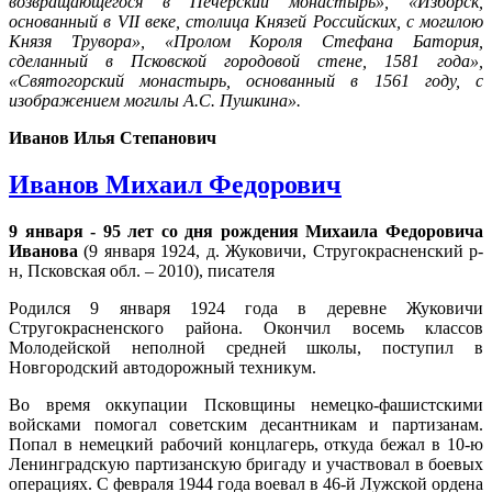
возвращающегося в Печерский монастырь», «Изборск,
основанный в VII веке, столица Князей Российских, с могилою
Князя Трувора», «Пролом Короля Стефана Батория,
сделанный в Псковской городовой стене, 1581 года»,
«Святогорский монастырь, основанный в 1561 году, с
изображением могилы А.С. Пушкина».
Иванов Илья Степанович
Иванов Михаил Федорович
9 января - 95 лет со дня рождения Михаила Федоровича
Иванова
(9 января 1924, д. Жуковичи, Стругокрасненский р-
н, Псковская обл. – 2010), писателя
Родился 9 января 1924 года в деревне Жуковичи
Стругокрасненского района. Окончил восемь классов
Молодейской неполной средней школы, поступил в
Новгородский автодорожный техникум.
Во время оккупации Псковщины немецко-фашистскими
войсками помогал советским десантникам и партизанам.
Попал в немецкий рабочий концлагерь, откуда бежал в 10-ю
Ленинградскую партизанскую бригаду и участвовал в боевых
операциях. С февраля 1944 года воевал в 46-й Лужской ордена