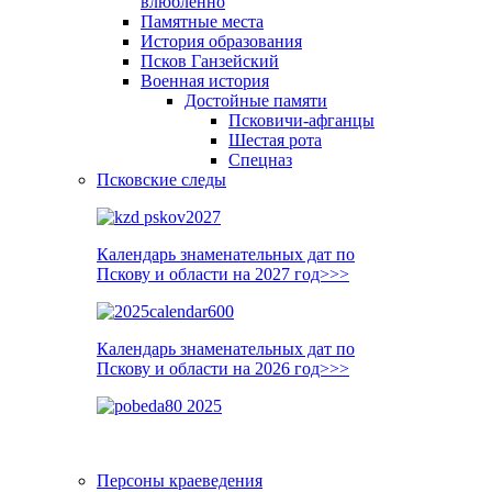
влюблённо
Памятные места
История образования
Псков Ганзейский
Военная история
Достойные памяти
Псковичи-афганцы
Шестая рота
Спецназ
Псковские следы
Календарь знаменательных дат по
Пскову и области на 2027 год>>>
Календарь знаменательных дат по
Пскову и области на 2026 год>>>
Персоны краеведения