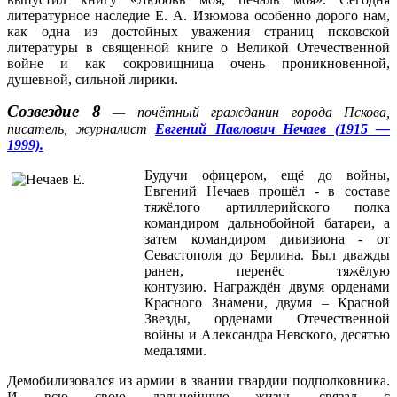
литературное наследие Е. А. Изюмова особенно дорого нам,
как одна из достойных уважения страниц псковской
литературы в священной книге о Великой Отечественной
войне и как сокровищница очень проникновенной,
душевной, сильной лирики.
Созвездие 8
— почётный гражданин города Пскова,
писатель, журналист
Евгений Павлович Нечаев (1915 —
1999).
Будучи офицером, ещё до войны,
Евгений Нечаев прошёл - в составе
тяжёлого артиллерийского полка
командиром дальнобойной батареи, а
затем командиром дивизиона - от
Севастополя до Берлина. Был дважды
ранен, перенёс тяжёлую
контузию. Награждён двумя орденами
Красного Знамени, двумя – Красной
Звезды, орденами Отечественной
войны и Александра Невского, десятью
медалями.
Демобилизовался из армии в звании гвардии подполковника.
И всю свою дальнейшую жизнь связал с