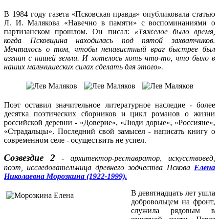
В 1984 году газета «Псковская правда» опубликовала статью
Л. И. Малякова «Навечно в памяти» с воспоминаниями о
партизанском прошлом. Он писал:
«Тяжелое было время,
когда Псковщина находилась под пятой захватчиков.
Мечталось о том, чтобы ненавистный враг быстрее был
изгнан с нашей земли. И хотелось хоть что-то, что было в
наших мальчишеских силах сделать для этого».
Поэт оставил значительное литературное наследие - более
десятка поэтических сборников и цикл романов о жизни
российской деревни - «Доверие», «Люди дорые», «Россияне»,
«Страдальцы». Последний свой замысел - написать книгу о
современном селе - осуществить не успел.
Созвездие 2
- архитектор-реставратор, искусствовед,
поэт, исследовательница древнего зодчества Пскова
Елена
Николаевна Морозкина (1922-1999).
В девятнадцать лет ушла
добровольцем на фронт,
служила рядовым в