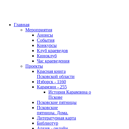
Главная
Мероприятия
Анонсы
События
Конкурсы
Клуб краеведов
Киноклуб
Час краеведения
Проекты
Красная книга
Псковской области
Изборск - 1160
Карамзин - 255
История Карамзина о
Пскове
Псковские пятницы
Псковские
пятницы. Дома.
Литературная карта
Библиотур
Архив - онлайн