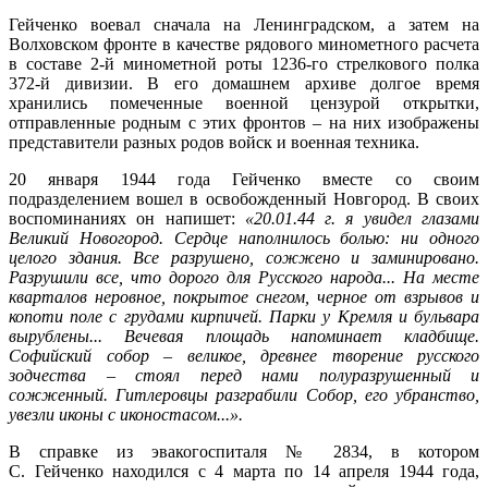
Гейченко воевал сначала на Ленинградском, а затем на
Волховском фронте в качестве рядового минометного расчета
в составе 2-й минометной роты 1236-го стрелкового полка
372-й дивизии. В его домашнем архиве долгое время
хранились помеченные военной цензурой открытки,
отправленные родным с этих фронтов – на них изображены
представители разных родов войск и военная техника.
20 января 1944 года Гейченко вместе со своим
подразделением вошел в освобожденный Новгород. В своих
воспоминаниях он напишет:
«20.01.44 г. я увидел глазами
Великий Новогород. Сердце наполнилось болью: ни одного
целого здания. Все разрушено, сожжено и заминировано.
Разрушили все, что дорого для Русского народа... На месте
кварталов неровное, покрытое снегом, черное от взрывов и
копоти поле с грудами кирпичей. Парки у Кремля и бульвара
вырублены... Вечевая площадь напоминает кладбище.
Софийский собор – великое, древнее творение русского
зодчества – стоял перед нами полуразрушенный и
сожженный. Гитлеровцы разграбили Собор, его убранство,
увезли иконы с иконостасом...».
В справке из эвакогоспиталя № 2834, в котором
С. Гейченко находился с 4 марта по 14 апреля 1944 года,