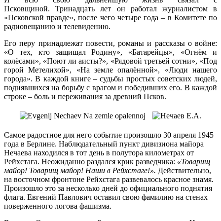
Псковщиной. Тринадцать лет он работал журналистом в
«Псковской правде», после чего четыре года – в Комитете по
радиовещанию и телевидению.
Его перу принадлежат повести, романы и рассказы о войне:
«О тех, кто защищал Родину», «Батарейцы», «Огнём и
колёсами», «Поют ли аисты?», «Рядовой третьей сотни», «Под
горой Метелихой», «На земле опалённой», «Люди нашего
города». В каждой книге – судьбы простых советских людей,
поднявшихся на борьбу с врагом и победивших его. В каждой
строке – боль и переживания за древний Псков.
Самое радостное для него событие произошло 30 апреля 1945
года в Берлине. Наблюдательный пункт дивизиона майора
Нечаева находился в тот день в полутора километрах от
Рейхстага. Неожиданно раздался крик разведчика:
«Товарищ
майор! Товарищ майор! Наши в Рейхстаге!».
Действительно,
на восточном фронтоне Рейхстага развевалось красное знамя.
Произошло это за несколько дней до официального поднятия
флага. Евгений Павлович оставил свою фамилию на стенах
поверженного логова фашизма.