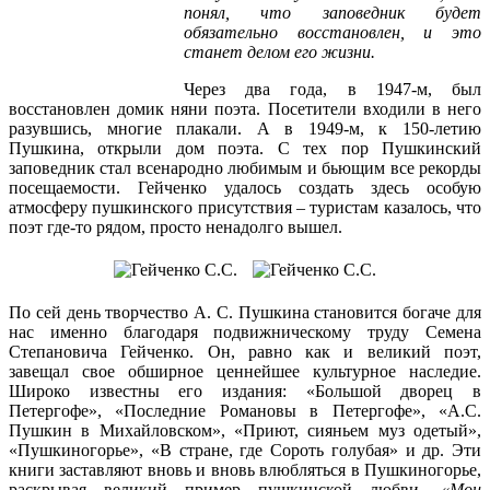
понял, что заповедник будет
обязательно восстановлен, и это
станет делом его жизни.
Через два года, в 1947-м, был
восстановлен домик няни поэта. Посетители входили в него
разувшись, многие плакали. А в 1949-м, к 150-летию
Пушкина, открыли дом поэта. С тех пор Пушкинский
заповедник стал всенародно любимым и бьющим все рекорды
посещаемости. Гейченко удалось создать здесь особую
атмосферу пушкинского присутствия – туристам казалось, что
поэт где-то рядом, просто ненадолго вышел.
По сей день творчество А. С. Пушкина становится богаче для
нас именно благодаря подвижническому труду Семена
Степановича Гейченко. Он, равно как и великий поэт,
завещал свое обширное ценнейшее культурное наследие.
Широко известны его издания: «Большой дворец в
Петергофе», «Последние Романовы в Петергофе», «А.С.
Пушкин в Михайловском», «Приют, сияньем муз одетый»,
«Пушкиногорье», «В стране, где Сороть голубая» и др. Эти
книги заставляют вновь и вновь влюбляться в Пушкиногорье,
раскрывая великий пример пушкинской любви.
«
Мои