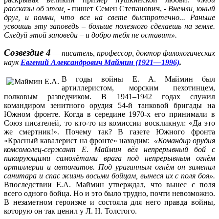
рассказы об этом
,
- пишет Семен Степанович, -
Внемли, юный
друг, и помни, что все на свете быстротечно... Раньше
усвоишь эту заповедь – больше полезного сделаешь на земле.
Следуй этой заповеди – и добро тебя не оставит
».
Созвездие 4
— писатель, профессор, доктор филологических
наук
Евгений Александрович Маймин (1921—1996)
.
В годы войны Е. А. Маймин был
артиллеристом, морским пехотинцем,
полковым разведчиком. В 1941–1942 годах служил
командиром зенитного орудия 54-й танковой бригады на
Южном фронте. Когда в середине 1970-х его принимали в
Союз писателей, то кто-то из комиссии воскликнул: «Да это
же смертник!». Почему так? В газете Южного фронта
«Красный кавалерист на фронте» находим:
«Командир орудия
комсомолец-сержант Е. Маймин вёл непрерывный бой с
пикирующими самолётами врага под непрерывным огнём
артиллерии и автоматов. Под ураганным огнём он заменил
санитара и спас жизнь восьми бойцам, вынеся их с поля боя».
Впоследствии Е.А. Маймин утверждал, что вынес с поля
всего одного бойца. Но и это было трудно, почти невозможно.
В незаметном героизме и состояла для него правда войны,
которую он так ценил у Л. Н. Толстого.