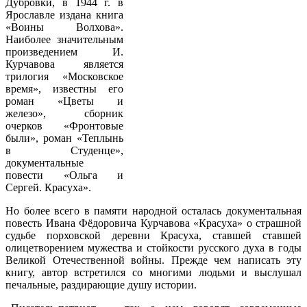
Дубровки, в 1944 г. в
Ярославле издана книга
«Воины Волхова».
Наиболее значительным
произведением И.
Курчавова является
трилогия «Московское
время», известны его
роман «Цветы и
железо», сборник
очерков «Фронтовые
были», роман «Теплынь
в Студенце»,
документальные
повести «Ольга и
Сергей. Красуха».
Но более всего в памяти народной осталась документальная
повесть Ивана Фёдоровича Курчавова «Красуха» о страшной
судьбе порховской деревни Красуха, ставшей ставшей
олицетворением мужества и стойкости русского духа в годы
Великой Отечественной войны. Прежде чем написать эту
книгу, автор встретился со многими людьми и выслушал
печальные, раздирающие душу истории.