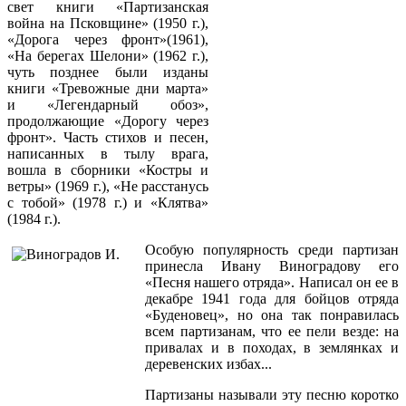
свет книги «Партизанская
война на Псковщине» (1950 г.),
«Дорога через фронт»(1961),
«На берегах Шелони» (1962 г.),
чуть позднее были изданы
книги «Тревожные дни марта»
и «Легендарный обоз»,
продолжающие «Дорогу через
фронт». Часть стихов и песен,
написанных в тылу врага,
вошла в сборники «Костры и
ветры» (1969 г.), «Не расстанусь
с тобой» (1978 г.) и «Клятва»
(1984 г.).
Особую популярность среди партизан
принесла Ивану Виноградову его
«Песня нашего отряда». Написал он ее в
декабре 1941 года для бойцов отряда
«Буденовец», но она так понравилась
всем партизанам, что ее пели везде: на
привалах и в походах, в землянках и
деревенских избах...
Партизаны называли эту песню коротко