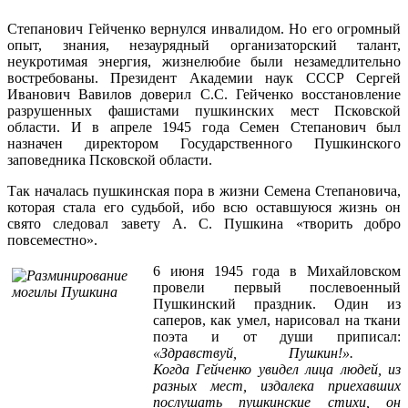
Степанович Гейченко вернулся инвалидом. Но его огромный
опыт, знания, незаурядный организаторский талант,
неукротимая энергия, жизнелюбие были незамедлительно
востребованы. Президент Академии наук СССР Сергей
Иванович Вавилов доверил С.С. Гейченко восстановление
разрушенных фашистами пушкинских мест Псковской
области. И в апреле 1945 года Семен Степанович был
назначен директором Государственного Пушкинского
заповедника Псковской области.
Так началась пушкинская пора в жизни Семена Степановича,
которая стала его судьбой, ибо всю оставшуюся жизнь он
свято следовал завету А. С. Пушкина «творить добро
повсеместно».
6 июня 1945 года в Михайловском
провели первый послевоенный
Пушкинский праздник. Один из
саперов, как умел, нарисовал на ткани
поэта и от души приписал:
«Здравствуй, Пушкин!».
Когда Гейченко увидел лица людей, из
разных мест, издалека приехавших
послушать пушкинские стихи, он