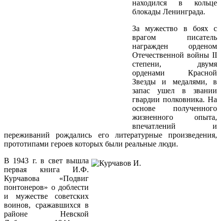
находился в кольце
блокады Ленинграда.
За мужество в боях с
врагом писатель
награжден орденом
Отечественной войны II
степени, двумя
орденами Красной
Звезды и медалями, в
запас ушел в звании
гвардии полковника. На
основе полученного
жизненного опыта,
впечатлений и
переживаний рождались его литературные произведения,
прототипами героев которых были реальные люди.
В 1943 г. в свет вышла
первая книга И.Ф.
Курчавова «Подвиг
понтонеров» о доблести
и мужестве советских
воинов, сражавшихся в
районе Невской