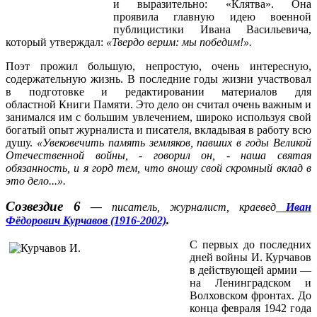
и выразительно: «Клятва». Она
проявила главную идею военной
публицистики Ивана Васильевича,
который утверждал:
«Твердо верим: мы победим!».
Поэт прожил большую, непростую, очень интересную,
содержательную жизнь.
В последние годы жизни участвовал
в подготовке и редактировании материалов для
областной Книги Памяти. Это дело он считал очень важным и
занимался им с большим увлечением, широко используя свой
богатый опыт журналиста и писателя, вкладывая в работу всю
душу.
«Увековечить память земляков, павших в годы Великой
Отечественной войны,
- говорил он, - наша святая
обязанность, и я горд тем, что вношу свой скромный вклад в
это дело...».
Созвездие 6
—
писатель, журналист, краевед
Иван
Фёдорович Курчавов (1916-2002)
.
С первых до последних
дней войны И. Курчавов
в действующей армии —
на Ленинградском и
Волховском фронтах. До
конца февраля 1942 года