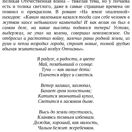
Великая Отечественная война – тяжелая тема, но у Нечаева
есть и толика светлого, даже в самые страшные времена он
помнил о прекрасном. В романе «На земле опаленной»
находим:
«Каким маленьким казался тогда сам себе человек в
жутком хаосе небывалого камнепада! И как велик он был в
самом деле, на какие высоты поднялся теперь! Устоял,
выдержал, не упал на колени, совершил невозможное. Он
отбросил и растоптал войну, залечил раны родной земли, из
руин и пепла возродил города, строит новые, полной грудью
вдыхая живительный воздух Отчизны».
В радуге, в радости, в цвете
Май, позабывший о солнце.
Тучи — как малые дети:
Плачется вдруг и смеется.
Ветер загикал, захлюпал,
Бахает гром холостыми;
Катится звончатый купол,
Светится в ласковом дыме.
Высь до земли опустилась,
Кланяясь темным избенкам.
Дождик, хороший, как милость,
Чалым бежит жеребенком.