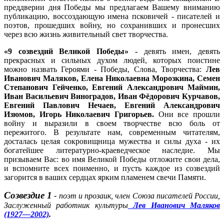
преддверии дня Победы мы предлагаем Вашему вниманию
публикацию, воссоздающую имена псковичей - писателей и
поэтов, прошедших войну, но сохранивших и пронесших
через всю жизнь живительный свет творчества.
«9 созвездий Великой Победы» -
девять имен, девять
прекрасных и сильных духом людей, которых поистине
можно назвать Героями - Победы, Слова, Творчества:
Лев
Иванович Маляков, Елена Николаевна Морозкина, Семен
Степанович Гейченко, Евгений Александрович Маймин,
Иван Васильевич Виноградов, Иван Фёдорович Курчавов,
Евгений Павлович Нечаев, Евгений Александрович
Изюмов, Игорь Николаевич Григорьев.
Они все прошли
войну и выразили в своем творчестве всю боль от
пережитого. В результате нам, современным читателям,
досталась целая сокровищница мужества и силы духа - их
богатейшее литературно-краеведческое наследие. Мы
призываем Вас: во имя Великой Победы отложите свои дела,
и вспомните всех поименно, и пусть каждое из созвездий
загорится в ваших сердцах ярким пламенем свечи Памяти.
Созвездие 1
-
поэт и прозаик, член Союза писателей России,
Заслуженный работник культуры
Лев Иванович Маляков
(1927—2002)
.