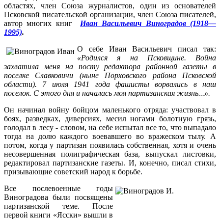
областях, член Союза журналистов, один из основателей
Псковской писательской организации, член Союза писателей,
автор многих книг
Иван Васильевич Виноградов (1918—
1995)
.
О себе Иван Васильевич писал так:
«Родился я на Псковщине. Война
захватила меня на посту редактора районной газеты в
поселке Славковичи (ныне Порховского района Псковской
области). 7 июля 1941 года фашисты ворвались в наш
поселок. С этого дня и началась моя партизанская жизнь...».
Он начинал войну бойцом маленького отряда: участвовал в
боях, разведках, диверсиях, месил ногами болотную грязь,
голодал в лесу - словом, на себе испытал все то, что выпадало
тогда на долю каждого воевавшего во вражеском тылу. А
потом, когда у партизан появилась собственная, хотя и очень
несовершенная полиграфическая база, выпускал листовки,
редактировал партизанские газеты. И, конечно, писал стихи,
призывающие советский народ к борьбе.
Все послевоенные годы
Виноградова были посвящены
партизанской теме. После
первой книги «Ясски» вышли в