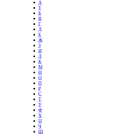
А
T
Б
В
Г
Д
Е
Ж
З
И
Л
К
М
Н
О
П
Р
С
Т
У
Ф
Х
Ц
Ч
Ш