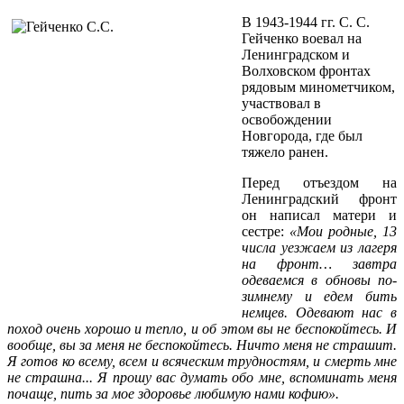
В 1943-1944 гг. С. С.
Гейченко воевал на
Ленинградском и
Волховском фронтах
рядовым минометчиком,
участвовал в
освобождении
Новгорода, где был
тяжело ранен.
Перед отъездом на
Ленинградский фронт
он написал матери и
сестре:
«Мои родные, 13
числа уезжаем из лагеря
на фронт… завтра
одеваемся в обновы по-
зимнему и едем бить
немцев. Одевают нас в
поход очень хорошо и тепло, и об этом вы не беспокойтесь. И
вообще, вы за меня не беспокойтесь. Ничто меня не страшит.
Я готов ко всему, всем и всяческим трудностям, и смерть мне
не страшна... Я прошу вас думать обо мне, вспоминать меня
почаще, пить за мое здоровье любимую нами кофию».