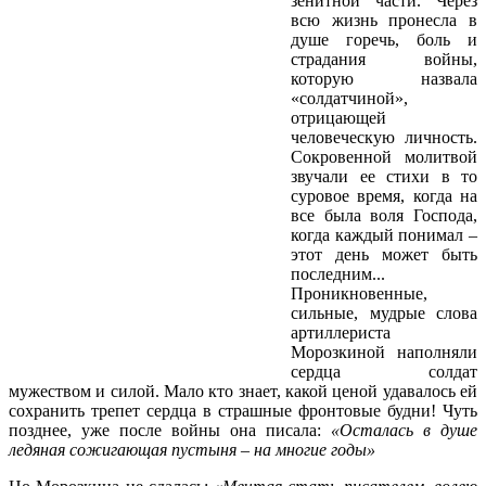
зенитной части. Через
всю жизнь пронесла в
душе горечь, боль и
страдания войны,
которую назвала
«солдатчиной»,
отрицающей
человеческую личность.
Сокровенной молитвой
звучали ее стихи в то
суровое время, когда на
все была воля Господа,
когда каждый понимал –
этот день может быть
последним...
Проникновенные,
сильные, мудрые слова
артиллериста
Морозкиной наполняли
сердца солдат
мужеством и силой. Мало кто знает, какой ценой удавалось ей
сохранить трепет сердца в страшные фронтовые будни! Чуть
позднее, уже после войны она писала:
«Осталась в душе
ледяная сожигающая пустыня – на многие годы»