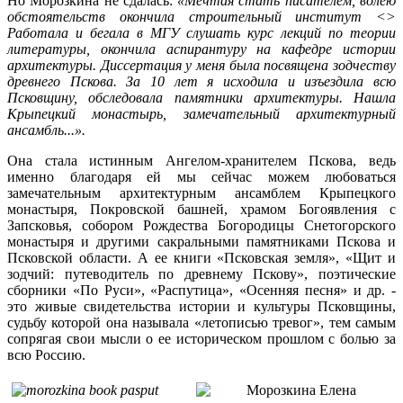
Но Морозкина не сдалась:
«Мечтая стать писателем, волею
обстоятел
ьств окончила строительный институт <>
Работала и бегала в МГУ слушать курс лекций по теории
литературы, окончила аспирантуру на кафедре истории
архитектуры. Диссертация у меня была посвящена зодчеству
древнего Пскова. За 10 лет я исходила и изъездила всю
Псковщину, обследовала памятники архитектуры. Нашла
Крыпецкий монастырь, замечательный архитектурный
ансамбль...».
Она стала истинным Ангелом-хранителем Пскова, ведь
именно благодаря ей мы сейчас можем любоваться
замечательным архитектурным ансамблем Крыпецкого
монастыря, Покровской башней, храмом Богоявления с
Запсковья, собором Рождества Богородицы Снетогорского
монастыря и другими сакральными памятниками Пскова и
Псковской области. А ее книги «Псковская земля», «Щит и
зодчий: путеводитель по древнему Пскову», поэтические
сборники «По Руси», «Распутица», «Осенняя песня» и др. -
это живые свидетельства истории и культуры Псковщины,
судьбу которой она называла «летописью тревог», тем самым
сопрягая свои мысли о ее историческом прошлом с болью за
всю Россию.