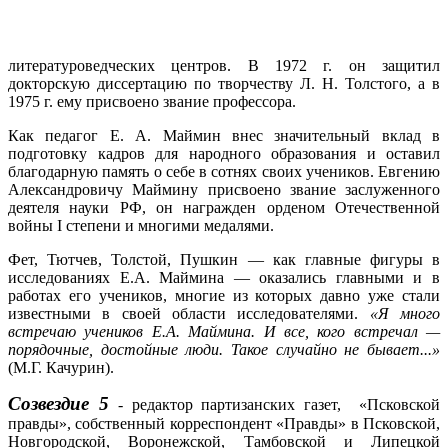
литературоведческих центров. В 1972 г. он защитил
докторскую диссертацию по творчеству Л. Н. Толстого, а в
1975 г. ему присвоено звание профессора.
Как педагог Е. А. Маймин внес значительный вклад в
подготовку кадров для народного образования и оставил
благодарную память о себе в сотнях своих учеников. Евгению
Александровичу Маймину присвоено звание заслуженного
деятеля науки РФ, он награжден орденом Отечественной
войны I степени и многими медалями.
Фет, Тютчев, Толстой, Пушкин — как главные фигуры в
исследованиях Е.А. Маймина — оказались главными и в
работах его учеников, многие из которых давно уже стали
известными в своей области исследователями.
«Я много
встречаю учеников Е.А. Маймина. И все, кого встречал —
порядочные, достойные люди. Такое случайно не бывает...»
(М.Г. Качурин).
Созвездие 5
- редактор партизанских газет, «Псковской
правды», собственный корреспондент «Правды» в Псковской,
Новгородской, Воронежской, Тамбовской и Липецкой