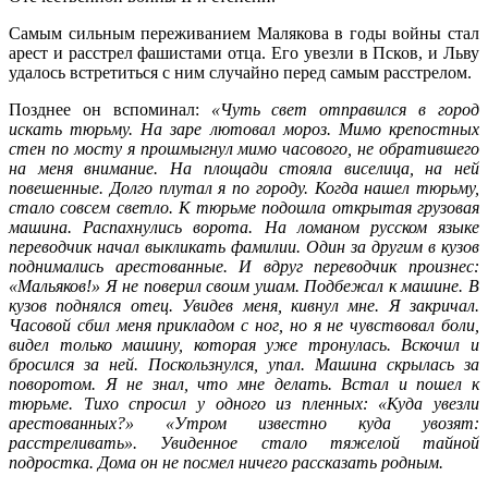
Самым сильным переживанием Малякова в годы войны стал
арест и расстрел фашистами отца. Его увезли в Псков, и Льву
удалось встретиться с ним случайно перед самым расстрелом.
Позднее он вспоминал:
«Чуть свет отправился в город
искать тюрьму. На заре лютовал мороз. Мимо крепостных
стен по мосту я прошмыгнул мимо часового, не обратившего
на меня внимание. На площади стояла виселица, на ней
повешенные. Долго плутал я по городу. Когда нашел тюрьму,
стало совсем светло. К тюрьме подошла открытая грузовая
машина. Распахнулись ворота. На ломаном русском языке
переводчик начал выкликать фамилии. Один за другим в кузов
поднимались арестованные. И вдруг переводчик произнес:
«Мальяков!» Я не поверил своим ушам. Подбежал к машине. В
кузов поднялся отец. Увидев меня, кивнул мне. Я закричал.
Часовой сбил меня прикладом с ног, но я не чувствовал боли,
видел только машину, которая уже тронулась. Вскочил и
бросился за ней. Поскользнулся, упал. Машина скрылась за
поворотом. Я не знал, что мне делать. Встал и пошел к
тюрьме. Тихо спросил у одного из пленных: «Куда увезли
арестованных?» «Утром известно куда увозят:
расстреливать».
Увиденное стало тяжелой тайной
подростка. Дома он не посмел ничего рассказать родным.