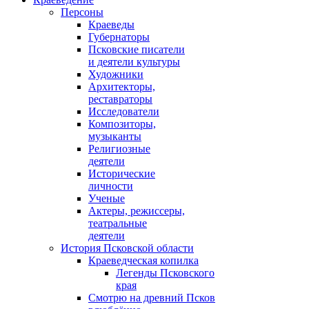
Персоны
Краеведы
Губернаторы
Псковские писатели
и деятели культуры
Художники
Архитекторы,
реставраторы
Исследователи
Композиторы,
музыканты
Религиозные
деятели
Исторические
личности
Ученые
Актеры, режиссеры,
театральные
деятели
История Псковской области
Краеведческая копилка
Легенды Псковского
края
Смотрю на древний Псков