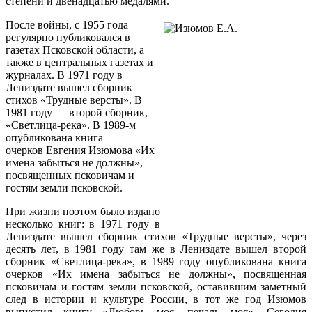
степени и двенадцатью медалями.
После войны, с 1955 года
регулярно публиковался в
газетах Псковской области, а
также в центральных газетах и
журналах. В 1971 году в
Лениздате
вышел сборник
стихов «Трудные версты». В
1981 году — второй
сборник,
«Светлица-река». В 1989-м
опубликована книга
очерков
Евгения Изюмова «Их
имена забыться не должны»,
посвященных
псковичам и
гостям земли псковской.
При жизни поэтом было издано
несколько книг: в 1971 году в
Лениздате вышел сборник стихов «Трудные версты», через
десять лет, в 1981 году там же в Лениздате вышел второй
сборник «Св
етлица-река», в 1989 году опубликована книга
очерков «Их имена забыться не должны», посвященная
псковичам и гостям земли псковской, оставившим заметный
след в истории и культуре России, в тот же год Изюмов
выпустил книгу «Любовь моя, печаль моя». Сегодня