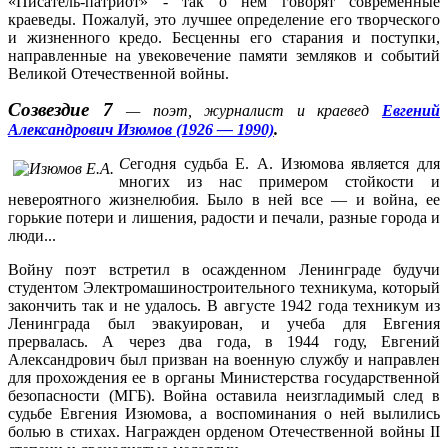
«Писатель-патриот» - так о нем говорят современные
краеведы. Пожалуй, это лучшее определение его творческого
и жизненного кредо. Бесценны его старания и поступки,
направленные на увековечение памяти земляков и событий
Великой Отечественной войны.
Созвездие 7
— поэт, журналист и краевед
Евгений
Александрович Изюмов (1926 — 1990)
.
С
егодня судьба Е. А. Изюмова является для
многих из нас примером стойкости и
невероятного жизнелюбия. Было в ней все — и война, ее
горькие потери и лишения, радости и печали, разные города и
люди...
Войну поэт встретил в осажденном Ленинграде будучи
студентом Электромашиностроительного техникума, который
закончить так и не удалось. В августе 1942 года техникум из
Ленинграда был эвакуирован, и учеба для Евгения
прервалась. А через два года, в 1944 году, Евгений
Александрович был призван на военную службу и направлен
для прохождения ее в органы Министерства государственной
безопасности (МГБ). Война оставила неизгладимый след в
судьбе Евгения Изюмова, а воспоминания о ней вылились
болью в стихах. Награжден орденом Отечественной войны II