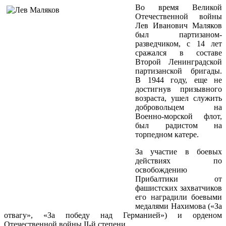
Во время Великой
Отечественной войны
Лев Иванович Маляков
был партизаном-
разведчиком, с 14 лет
сражался в составе
Второй Ленинградской
партизанской бригады.
В 1944 году, еще не
достигнув призывного
возраста, ушел служить
добровольцем на
Военно-морской флот,
был радистом на
торпедном катере.
За участие в боевых
действиях по
освобождению
Прибалтики от
фашистских захватчиков
его наградили боевыми
медалями Нахимова («За
отвагу», «За победу над Германией») и орденом
Отечественной войны II-й степени.