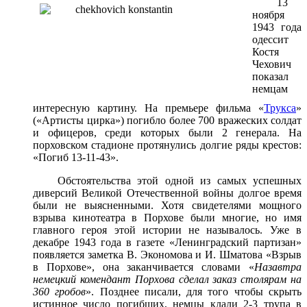
13
ноября
1943 года
одессит
Костя
Чехович
показал
немцам
интересную картину. На премьере фильма «
Трукса
»
(«Артисты цирка») погибло более 700 вражеских солдат
и офицеров, среди которых были 2 генерала. На
порховском стадионе протянулись долгие ряды крестов:
«Погиб 13-11-43».
Обстоятельства этой одной из самых успешных
диверсий Великой Отечественной войны долгое время
были не выясненными. Хотя свидетелями мощного
взрыва кинотеатра в Порхове были многие, но имя
главного героя этой истории не называлось. Уже в
декабре 1943 года в газете «Ленинградский партизан»
появляется заметка В. Экономова и И. Шматова «Взрыв
в Порхове», она заканчивается словами «
Назавтра
немецкий комендант Порхова сделал заказ столярам на
360 гробов
». Позднее писали, для того чтобы скрыть
истинное число погибших, немцы клали 2-3 трупа в