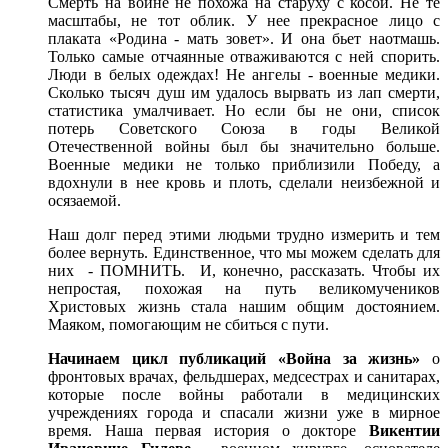
Смерть на войне не похожа на старуху с косой. Не те
масштабы, не тот облик. У нее прекрасное лицо с
плаката «Родина - мать зовет». И она бьет наотмашь.
Только самые отчаянные отваживаются с ней спорить.
Люди в белых одеждах! Не ангелы - военные медики.
Сколько тысяч душ им удалось вырвать из лап смерти,
статистика умалчивает. Но если бы не они, список
потерь Советского Союза в годы Великой
Отечественной войны был бы значительно больше.
Военные медики не только приблизили Победу, а
вдохнули в нее кровь и плоть, сделали неизбежной и
осязаемой.
Наш долг перед этими людьми трудно измерить и тем
более вернуть. Единственное, что мы можем сделать для
них - ПОМНИТЬ. И, конечно, рассказать. Чтобы их
непростая, похожая на путь великомучеников
Христовых жизнь стала нашим общим достоянием.
Маяком, помогающим не сбиться с пути.
Начинаем цикл публикаций «Война за жизнь»
о
фронтовых врачах, фельдшерах, медсестрах и санитарах,
которые после войны работали в медицинских
учреждениях города и спасали жизни уже в мирное
время. Наша первая история о докторе
Викентии