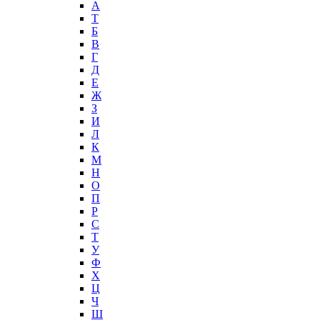
А
T
Б
В
Г
Д
Е
Ж
З
И
Л
К
М
Н
О
П
Р
С
Т
У
Ф
Х
Ц
Ч
Ш