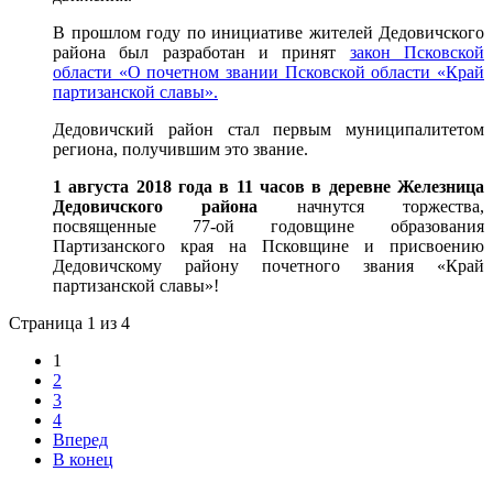
В прошлом году по инициативе жителей Дедовичского
района был разработан и принят
закон Псковской
области «О почетном звании Псковской области «Край
партизанской славы».
Дедовичский район стал первым муниципалитетом
региона, получившим это звание.
1 августа 2018 года в 11 часов в деревне Железница
Дедовичского района
начнутся торжества,
посвященные 77-ой годовщине образования
Партизанского края на Псковщине и присвоению
Дедовичскому району почетного звания «Край
партизанской славы»!
Страница 1 из 4
1
2
3
4
Вперед
В конец