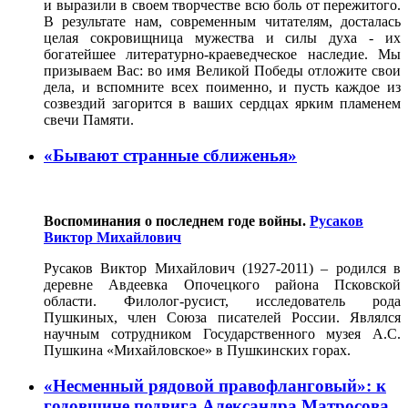
и выразили в своем творчестве всю боль от пережитого.
В результате нам, современным читателям, досталась
целая сокровищница мужества и силы духа - их
богатейшее литературно-краеведческое наследие. Мы
призываем Вас: во имя Великой Победы отложите свои
дела, и вспомните всех поименно, и пусть каждое из
созвездий загорится в ваших сердцах ярким пламенем
свечи Памяти.
«Бывают странные сближенья»
Воспоминания о последнем годе войны.
Русаков
Виктор Михайлович
Русаков Виктор Михайлович (1927-2011) – родился в
деревне Авдеевка Опочецкого района Псковской
области. Филолог-русист, исследователь рода
Пушкиных, член Союза писателей России. Являлся
научным сотрудником Государственного музея А.С.
Пушкина «Михайловское» в Пушкинских горах.
«Несменный рядовой правофланговый»: к
годовщине подвига Александра Матросова