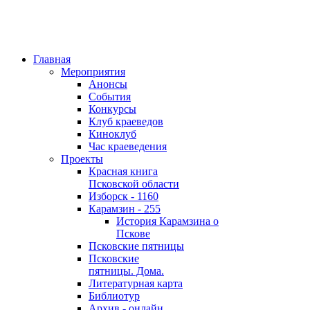
Главная
Мероприятия
Анонсы
События
Конкурсы
Клуб краеведов
Киноклуб
Час краеведения
Проекты
Красная книга
Псковской области
Изборск - 1160
Карамзин - 255
История Карамзина о
Пскове
Псковские пятницы
Псковские
пятницы. Дома.
Литературная карта
Библиотур
Архив - онлайн