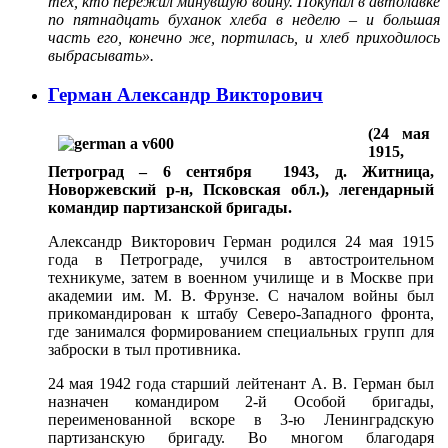
тех, кто пережил минувшую войну. Покупал в автолавке
по пятнадцать буханок хлеба в неделю – и большая
часть его, конечно же, портилась, и хлеб приходилось
выбрасывать».
Герман Александр Викторович
(24 мая
1915,
Петроград – 6 сентября 1943, д. Житница,
Новоржевский р-н, Псковская обл.), л
егендарный
командир партизанской бригады
.
Александр Викторович Герман родился 24 мая 1915
года в Петрограде, учился в автостроительном
техникуме, затем в военном училище и в Москве при
академии им. М. В. Фрунзе. С началом войны был
прикомандирован к штабу Северо-Западного фронта,
где занимался формированием специальных групп для
заброски в тыл противника.
24 мая 1942 года старший лейтенант А. В. Герман был
назначен командиром 2-й Особой бригады,
переименованной вскоре в 3-ю Ленинградскую
партизанскую бригаду. Во многом благодаря