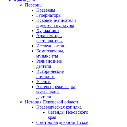
Персоны
Краеведы
Губернаторы
Псковские писатели
и деятели культуры
Художники
Архитекторы,
реставраторы
Исследователи
Композиторы,
музыканты
Религиозные
деятели
Исторические
личности
Ученые
Актеры, режиссеры,
театральные
деятели
История Псковской области
Краеведческая копилка
Легенды Псковского
края
Смотрю на древний Псков