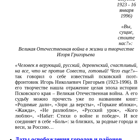
1923 - 16
января
1996)
«Вы,
сущие,
стоите
нас?»:
Великая Отечественная война в жизни и творчестве
Игоря Григорьева
«Человек я верующий, русский, деревенский, счастливый,
на все, что не против Совести, готовый! Чего еще?»
–
так говорил о себе известный псковский поэт-
фронтовик Игорь Николаевич Григорьев (1923-1996). В
его творчестве нашла отражение целая эпоха истории
Псковского края – Великая Отечественная война. А его
судьбу можно прочесть уже по названиям книг:
«Родимые дали», «Зори да версты», «Горькие яблоки»,
«Жажда», «Не разлюблю», «Русский урок», «Кого
люблю», «Набат: Стихи о войне и победе». И все
соединяет в себе «Боль»: за близких, за родные города и
веси, за Россию…
Даты освобождения городов и районов