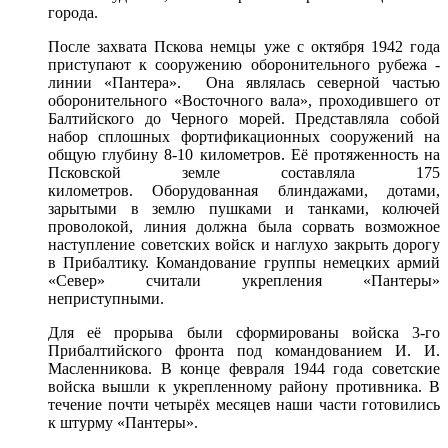
города.
После захвата Пскова немцы уже с октября 1942 года
приступают к сооружению оборонительного рубежа -
линии «Пантера». Она являлась северной частью
оборонительного «Восточного вала», проходившего от
Балтийского до Черного морей. Представляла собой
набор сплошных фортификационных сооружений на
общую глубину 8-10 километров. Её протяженность на
Псковской земле составляла 175
километров. Оборудованная блиндажами, дотами,
зарытыми в землю пушками и танками, колючей
проволокой, линия должна была сорвать возможное
наступление советских войск и наглухо закрыть дорогу
в Прибалтику. Командование группы немецких армий
«Север» считали укрепления «Пантеры»
неприступными.
Для её прорыва были сформированы войска 3-го
Прибалтийского фронта под командованием И. И.
Масленникова. В конце февраля 1944 года советские
войска вышли к укрепленному району противника. В
течение почти четырёх месяцев наши части готовились
к штурму «Пантеры».