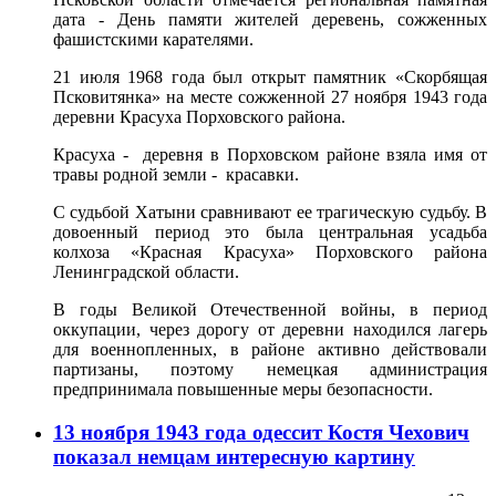
дата - День памяти жителей деревень, сожженных
фашистскими карателями.
21 июля 1968 года был открыт памятник «Скорбящая
Псковитянка» на месте сожженной 27 ноября 1943 года
деревни Красуха Порховского района.
Красуха - деревня в Порховском районе взяла имя от
травы родной земли - красавки.
С судьбой Хатыни сравнивают ее трагическую судьбу. В
довоенный период это была центральная усадьба
колхоза «Красная Красуха» Порховского района
Ленинградской области.
В годы Великой Отечественной войны, в период
оккупации, через дорогу от деревни находился лагерь
для военнопленных, в районе активно действовали
партизаны, поэтому немецкая администрация
предпринимала повышенные меры безопасности.
13 ноября 1943 года одессит Костя Чехович
показал немцам интересную картину