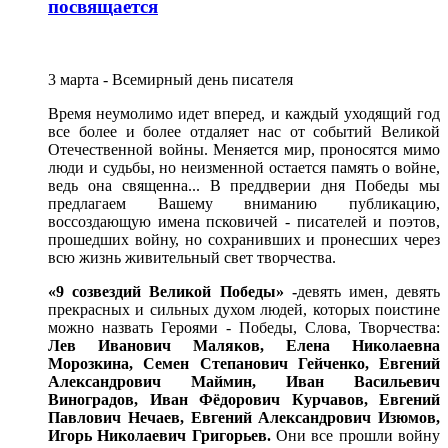
посвящается
3 марта - Всемирный день писателя
Время неумолимо идет вперед, и каждый уходящий год
все более и более отдаляет нас от событий Великой
Отечественной войны. Меняется мир, проносятся мимо
люди и судьбы, но неизменной остается память о войне,
ведь она священна... В преддверии дня Победы мы
предлагаем Вашему вниманию публикацию,
воссоздающую имена псковичей - писателей и поэтов,
прошедших войну, но сохранивших и пронесших через
всю жизнь живительный свет творчества.
«9 созвездий Великой Победы» -
девять имен, девять
прекрасных и сильных духом людей, которых поистине
можно назвать Героями - Победы, Слова, Творчества:
Лев Иванович Маляков, Елена Николаевна
Морозкина, Семен Степанович Гейченко, Евгений
Александрович Маймин, Иван Васильевич
Виноградов, Иван Фёдорович Курчавов, Евгений
Павлович Нечаев, Евгений Александрович Изюмов,
Игорь Николаевич Григорьев.
Они все прошли войну