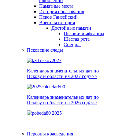
влюблённо
Памятные места
История образования
Псков Ганзейский
Военная история
Достойные памяти
Псковичи-афганцы
Шестая рота
Спецназ
Псковские следы
Календарь знаменательных дат по
Пскову и области на 2027 год>>>
Календарь знаменательных дат по
Пскову и области на 2026 год>>>
Персоны краеведения