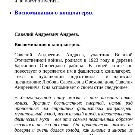
и не могут отпустить.
Воспоминания о концлагерях
Савелий Андреевич Андреев.
Воспоминания о концлагерях.
Савелий Андреевич Андреев, участник Великой
Отечественной войны, родился в 1923 году в деревне
Барсаново Опочецкого района. В своей книге он
повествует о пережитом им в фашистских концлагерях.
Текст к публикации подготовила и написала
предисловие Любовь Савельевна Орехова, дочь Савелия
Андреевича. Она вспоминает о своем отце следующее:
«…благополучной нашу жизнь с ним назвать никак
нельзя. Зрелище бесчисленных смертей, целый ряд
пройденных им страшных фашистских концлагерей,
мучительный голод, непосильный труд, издевательства,
физические муки – все это самым негативным образом
сказалось на его психике. Он практически никому не
доверял и очень боялся голода, как многие и многие из