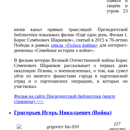
памяти и
скорби и
утром 23
июня канал прямых трансляций Президентской
библиотеки показывал фильм «Ещё один день. Фильм 1.
Борис Семёнович Шаранков», снятый в 2015 к 70-летию
Победы в рамках
цикла «Голоса войны»
для интернет-
дневника «Семейные истории о войне».
В фильме ветеран Великой Отечественной войны Борис
Семенович Шаранков рассказывает о первых днях
оккупации Пскова, о военнопленных, о том, как сумел
уйти из занятого фашистами города в партизанский
отряд и о партизанских операциях, в которых он
участвовал.
Фильм на сайте Президентской библиотеки (внизу
страницы) >>>
Григорьев Игорь Николаевич (Война)
(17
августа