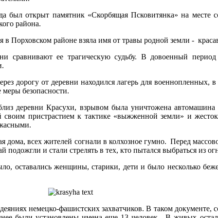
да был открыт памятник «Скорбящая Псковитянка» на месте с
кого района.
я в Порховском районе взяла имя от травы родной земли - краса
ни сравнивают ее трагическую судьбу. В довоенный период 
и.
рез дорогу от деревни находился лагерь для военнопленных, в
 меры безопасности.
близ деревни Красухи, взрывом была уничтожена автомашина 
й своим пристрастием к тактике «выжженной земли» и жесто
ужасными.
я дома, всех жителей согнали в колхозное гумно. Перед массов
й подожгли и стали стрелять в тех, кто пытался выбраться из огн
ло, оставались женщины, старики, дети и было несколько беже
одеяниях немецко-фашистских захватчиков. В таком документе, 
зднее были установлены имена еще 13 человек. В живых остал