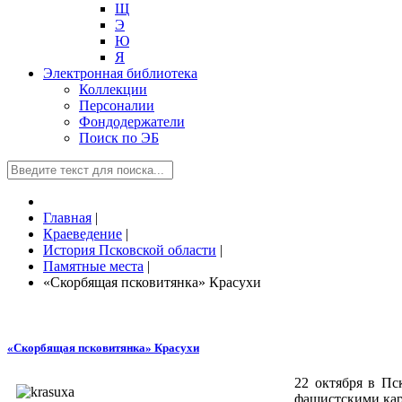
Щ
Э
Ю
Я
Электронная библиотека
Коллекции
Персоналии
Фондодержатели
Поиск по ЭБ
Главная
|
Краеведение
|
История Псковской области
|
Памятные места
|
«Скорбящая псковитянка» Красухи
«Скорбящая псковитянка» Красухи
22 октября в Пс
фашистскими кар