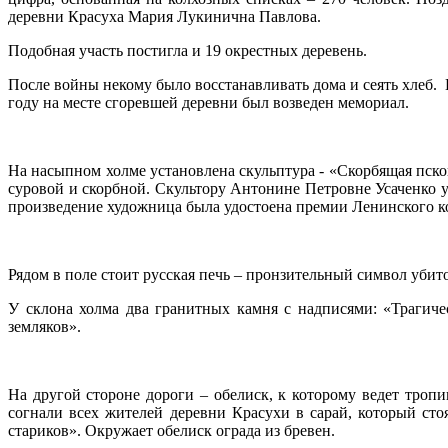
деревни Красуха Мария Лукинична Павлова.
Подобная участь постигла и 19 окрестных деревень.
После войны некому было восстанавливать дома и сеять хлеб. 
году на месте сгоревшей деревни был возведен мемориал.
На насыпном холме установлена скульптура - «Скорбящая пск
суровой и скорбной. Скультору Антонине Петровне Усаченко у
произведение художница была удостоена премии Ленинского ко
Рядом в поле стоит русская печь – пронзительный символ убит
У склона холма два гранитных камня с надписями: «Трагич
земляков».
На другой стороне дороги – обелиск, к которому ведет троп
согнали всех жителей деревни Красухи в сарай, который сто
стариков». Окружает обелиск ограда из бревен.