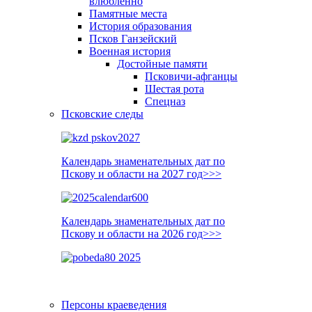
влюблённо
Памятные места
История образования
Псков Ганзейский
Военная история
Достойные памяти
Псковичи-афганцы
Шестая рота
Спецназ
Псковские следы
Календарь знаменательных дат по
Пскову и области на 2027 год>>>
Календарь знаменательных дат по
Пскову и области на 2026 год>>>
Персоны краеведения