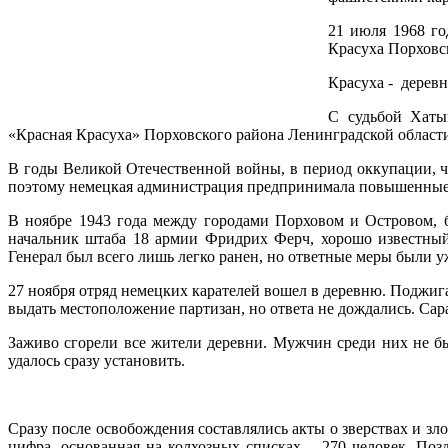
21 июля 1968 го
Красуха Порховс
Красуха - деревн
С судьбой Хаты
«Красная Красуха» Порховского района Ленинградской област
В годы Великой Отечественной войны, в период оккупации, че
поэтому немецкая администрация предпринимала повышенные
В ноябре 1943 года между городами Порховом и Островом, 
начальник штаба 18 армии Фридрих Ферч, хорошо известны
Генерал был всего лишь легко ранен, но ответные меры были 
27 ноября отряд немецких карателей вошел в деревню. Поджига
выдать местоположение партизан, но ответа не дождались. Сара
Заживо сгорели все жители деревни. Мужчин среди них не бы
удалось сразу установить.
Сразу после освобождения составлялись акты о зверствах и зл
цифра, основанная на колхозных списках – 270 человек. По