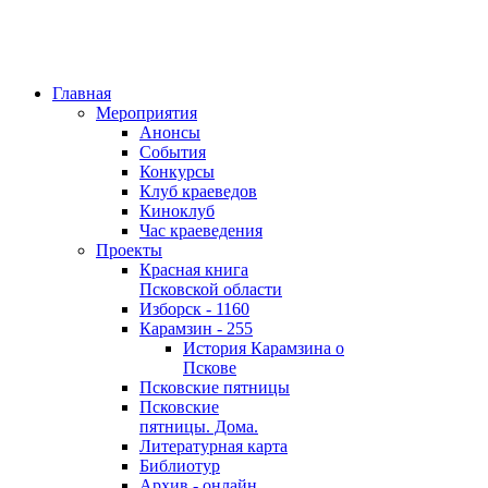
Главная
Мероприятия
Анонсы
События
Конкурсы
Клуб краеведов
Киноклуб
Час краеведения
Проекты
Красная книга
Псковской области
Изборск - 1160
Карамзин - 255
История Карамзина о
Пскове
Псковские пятницы
Псковские
пятницы. Дома.
Литературная карта
Библиотур
Архив - онлайн