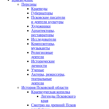
Персоны
Краеведы
Губернаторы
Псковские писатели
и деятели культуры
Художники
Архитекторы,
реставраторы
Исследователи
Композиторы,
музыканты
Религиозные
деятели
Исторические
личности
Ученые
Актеры, режиссеры,
театральные
деятели
История Псковской области
Краеведческая копилка
Легенды Псковского
края
Смотрю на древний Псков