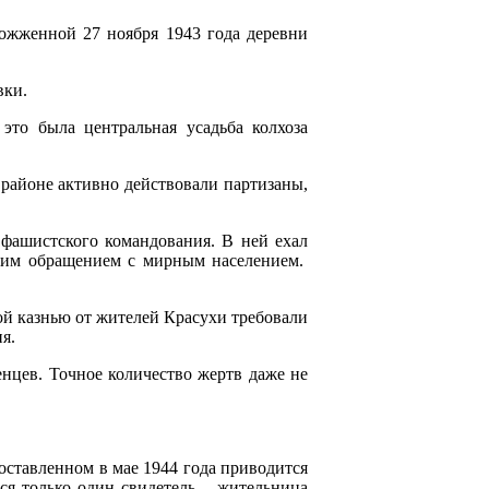
ожженной 27 ноября 1943 года деревни
вки.
это была центральная усадьба колхоза
 районе активно действовали партизаны,
фашистского командования. В ней ехал
ким обращением с мирным населением.
ой казнью от жителей Красухи требовали
я.
нцев. Точное количество жертв даже не
составленном в мае 1944 года приводится
ся только один свидетель – жительница