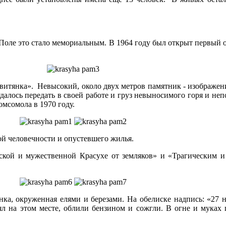
Поле это стало мемориальным. В 1964 году был открыт первый о
овитянка». Невысокий, около двух метров памятник - изображе
далось передать в своей работе и груз невыносимого горя и не
мсомола в 1970 году.
ой человечности и опустевшего жилья.
еской и мужественной Красухе от земляков» и «Трагическим 
инка, окруженная елями и березами. На обелиске надпись: «27
ял на этом месте, облили бензином и сожгли. В огне и муках