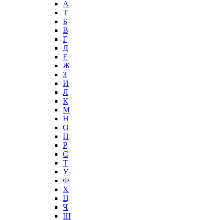
А
T
Б
В
Г
Д
Е
Ж
З
И
Л
К
М
Н
О
П
Р
С
Т
У
Ф
Х
Ц
Ч
Ш