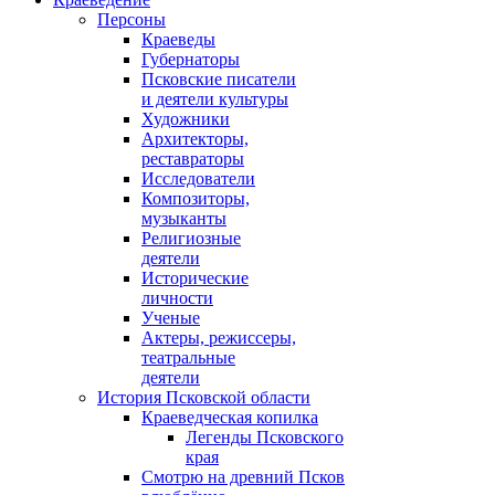
Персоны
Краеведы
Губернаторы
Псковские писатели
и деятели культуры
Художники
Архитекторы,
реставраторы
Исследователи
Композиторы,
музыканты
Религиозные
деятели
Исторические
личности
Ученые
Актеры, режиссеры,
театральные
деятели
История Псковской области
Краеведческая копилка
Легенды Псковского
края
Смотрю на древний Псков