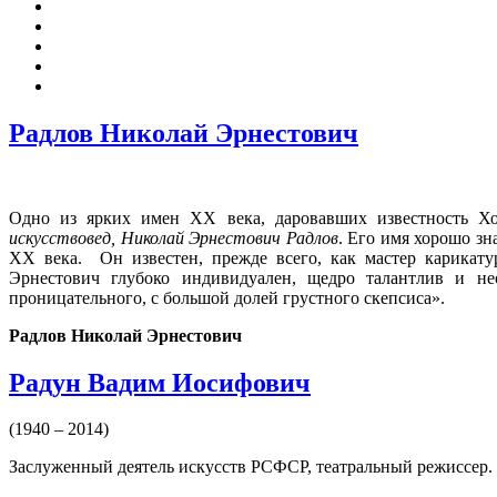
Радлов Николай Эрнестович
Одно из ярких имен XX века, даровавших известность Хо
искусствовед, Николай Эрнестович Радлов
. Его имя хорошо зн
XX века. Он известен, прежде всего, как мастер карикат
Эрнестович глубоко индивидуален, щедро талантлив и не
проницательного, с большой долей грустного скепсиса».
Радлов Николай Эрнестович
Радун Вадим Иосифович
(1940 – 2014)
Заслуженный деятель искусств РСФСР, театральный режиссер. Р