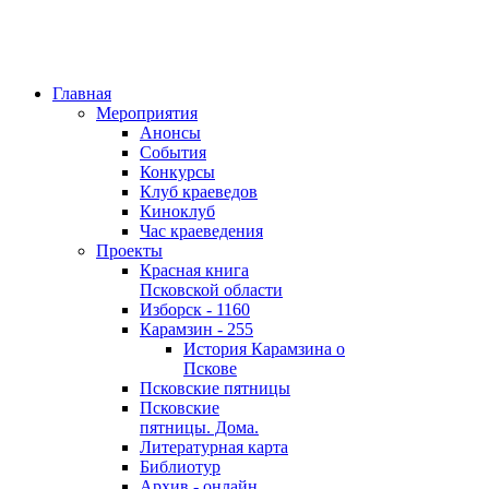
Главная
Мероприятия
Анонсы
События
Конкурсы
Клуб краеведов
Киноклуб
Час краеведения
Проекты
Красная книга
Псковской области
Изборск - 1160
Карамзин - 255
История Карамзина о
Пскове
Псковские пятницы
Псковские
пятницы. Дома.
Литературная карта
Библиотур
Архив - онлайн