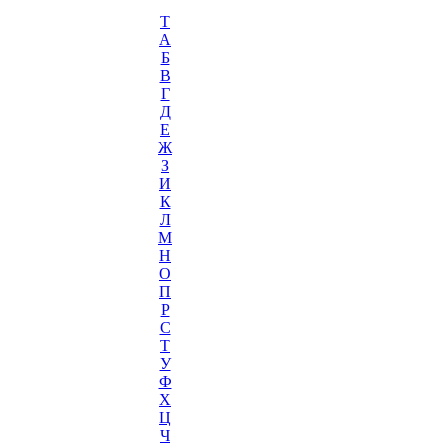
T
А
Б
В
Г
Д
Е
Ж
З
И
К
Л
М
Н
О
П
Р
С
Т
У
Ф
Х
Ц
Ч