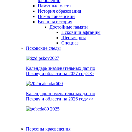
влюблённо
Памятные места
История образования
Псков Ганзейский
Военная история
Достойные памяти
Псковичи-афганцы
Шестая рота
Спецназ
Псковские следы
Календарь знаменательных дат по
Пскову и области на 2027 год>>>
Календарь знаменательных дат по
Пскову и области на 2026 год>>>
Персоны краеведения