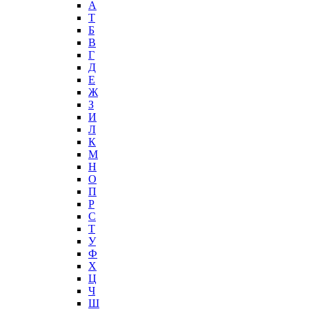
А
T
Б
В
Г
Д
Е
Ж
З
И
Л
К
М
Н
О
П
Р
С
Т
У
Ф
Х
Ц
Ч
Ш