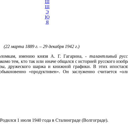
Ш
Щ
Э
Ю
Я
(22 марта 1889 г. – 29 декабря 1942 г.)
ломкам, имению князя А. Г. Гагарина, -
талантливый русс
акомо тем, кто так или иначе общался с историей русского изо
уры, дружеского шаржа и книжной графики. В этих ипостася
обыкновенно «продуктивен». Он заслуженно считается «ол
одился 1 июля 1940 года в Сталинграде (Волгограде).