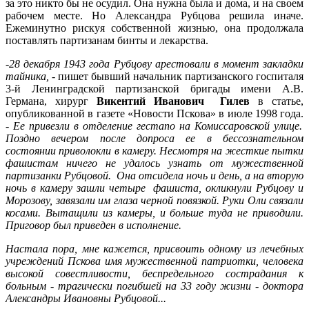
за это никто бы не осудил. Она нужна была и дома, и на своем
рабочем месте. Но Александра Рубцова решила иначе.
Ежеминутно рискуя собственной жизнью, она продолжала
поставлять партизанам бинты и лекарства.
-
28 декабря 1943 года Рубцову арестовали в момент закладки
тайника, -
пишет бывший начальник партизанского госпиталя
3-й Ленинградской партизанской бригады имени А.В.
Германа, хирург
Викентий Иванович Гилев
в статье,
опубликованной в газете «Новости Пскова» в июле 1998 года.
- Ее привезли в отделение гестапо на Комиссаровской улице.
Поздно вечером после допроса ее в бессознательном
состоянии приволокли в камеру. Несмотря на жесткие пытки
фашистам ничего не удалось узнать от мужественной
партизанки Рубцовой. Она отсидела ночь и день, а на вторую
ночь в камеру зашли четыре фашиста, окликнули Рубцову и
Морозову, завязали им глаза черной повязкой. Руки Оли связали
косами. Вытащили из камеры, и больше туда не приводили.
Приговор был приведен в исполнение.
Настала пора, мне кажется, присвоить одному из лечебных
учреждений Пскова имя мужественной патриотки, человека
высокой совестливости, беспредельного сострадания к
больным - трагически погибшей на 33 году жизни - доктора
Александры Ивановны Рубцовой...