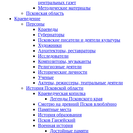
центральных газет
Методические материалы
Псковская область
Краеведение
Персоны
Краеведы
Губернаторы
Псковские писатели и деятели культуры
Художники
Архитекторы, реставраторы
Исследователи
Композиторы, музыканты
Религиозные деятели
Исторические личности
Ученые
Актеры, режиссеры, театральные деятели
История Псковской области
Краеведческая копилка
Легенды Псковского края
Смотрю на древний Псков влюблённо
Памятные места
История образования
Псков Ганзейский
Военная история
Достойные памяти