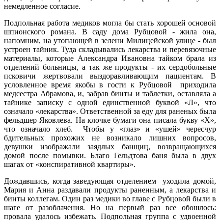
немедленное согласие.
Подпольная работа медиков могла бы стать хорошей основой
шпионского романа. В саду дома Рубцовой - жила она,
напомним, на утопающей в зелени Милицейской улице - был
устроен тайник. Туда складывались лекарства и перевязочные
материалы, которые Александра Ивановна тайком брала из
отделений больницы, а так же продукты - их сердобольные
псковичи жертвовали выздоравливающим пациентам. В
условленное время якобы в гости к Рубцовой приходила
медсестра Абрамова, и, забрав бинты и таблетки, оставляла а
тайнике записку с одной единственной буквой «Л», что
означало «лекарства». Ответственной за еду для раненых была
фельдшер Яковлева. На клочке бумаги она писала букву «Х»,
что означало хлеб. Чтобы у «глаз» и «ушей» чересчур
бдительных прохожих не возникало лишних вопросов,
девушки изображали заядлых банщиц, возвращающихся
домой после помывки. Благо Гельдтова баня была в двух
шагах от «конспиративной квартиры».
Дождавшись, когда заведующая отделением уходила домой,
Мария и Анна раздавали продукты раненным, а лекарства и
бинты коллегам. Один раз медики во главе с Рубцовой были в
шаге от разоблачения. Но на первый раз все обошлось:
провала удалось избежать. Подпольная группа с удвоенной