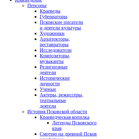
Персоны
Краеведы
Губернаторы
Псковские писатели
и деятели культуры
Художники
Архитекторы,
реставраторы
Исследователи
Композиторы,
музыканты
Религиозные
деятели
Исторические
личности
Ученые
Актеры, режиссеры,
театральные
деятели
История Псковской области
Краеведческая копилка
Легенды Псковского
края
Смотрю на древний Псков