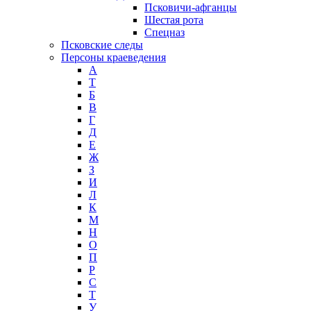
Псковичи-афганцы
Шестая рота
Спецназ
Псковские следы
Персоны краеведения
А
T
Б
В
Г
Д
Е
Ж
З
И
Л
К
М
Н
О
П
Р
С
Т
У