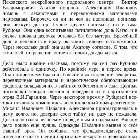
Псковского межрайонного подпольного центра Виктор
Владимирович Акатов попросил Александру Ивановну
помочь с лекарствами и перевязочными материалами
партизанам. Впрочем, он ни на чем не настаивал, понимая,
чем рискует доктор. Лучше других понимала это и сама
Рубцова. Она одна воспитывала пятилетнюю дочь Катю, и в
случае провала девочка осталась бы без матери. Врачебный
долг и ненависть к врагу оказались сильнее осторожности.
Через несколько дней она дала Акатову согласие. О том, что
стоило ей это решение, остается только догадываться...
Дело было крайне опасным, поэтому на сей раз Рубцова
действовала в одиночку. По крайней мере, в первое время.
Она по-прежнему брала из больничных отделений лекарства,
перевязочные материалы и наркотические обезболивающие
средства, складывая их в тайнике собственного сада. Ценные
посылочки забирал связной и передавал их в партизанский
отряд В.И.Гаранина. Через некоторое время у Рубцовой все-
таки появился помощник - военнопленный врач-рентгенолог
Михаил Иванович Шабалин. Александра присматривалась к
нему долго, но, доверив свою тайну, ни разу не пожалела.
Доктор оказался человеком порядочным и надежным. Вдвоем
дело пошло еще лучше. Однажды Шабалина вызвал к себе
главный врач. Он сообщил, что фельдкомендатуре стало
известно о поступлении партизанам лекарств и перевязочных