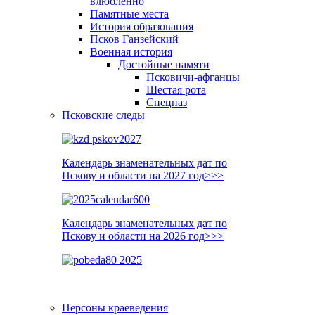
влюблённо
Памятные места
История образования
Псков Ганзейский
Военная история
Достойные памяти
Псковичи-афганцы
Шестая рота
Спецназ
Псковские следы
Календарь знаменательных дат по
Пскову и области на 2027 год>>>
Календарь знаменательных дат по
Пскову и области на 2026 год>>>
Персоны краеведения