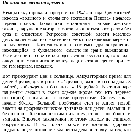
По законам военного времени
Немцы оккупировали город в июле 1941-го года. Для жителей
некогда «вольного и стольного господина Пскова» началась
черная полоса. Захватчики установили новые жесткие
законы, нарушение которых могло закончиться расстрелом без
суда и следствия. Репрессии советской власти казались
детским лепетом по сравнению с «воспитательными мерами»
новых хозяев. Коснулись они и системы здравоохранения,
находящейся в буквальном смысле на грани выживания.
Если до войны советских людей лечили бесплатно, то в годы
оккупации медицинские консультации стоили денег, причем
по тем меркам, немалых.
Вот прейскурант цен в больнице. Амбулаторный прием для
детей 3 рубля, для взрослых - 5 рублей, вызов врача на дом - 8
рублей, койко-день в больнице - 15 рублей. В стационаре
пациенты лежали в своей одежде (кроме тех, кто перенес
операцию) и питались своими продуктами. Совсем как в
начале 90-ых... Большой проблемой стал и запрет новой
власти на профилактические прививки для детей. Малыши, и
без того ослабленные плохим питанием, стали чаще болеть и
умирать. Впрочем, захватчики по этому поводу не слишком
сокрушались. В их планы вовсе не входило здоровое
подрастающее поколение. Фашисты делали ставку на тех, кто