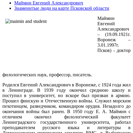
Маймин Евгений Александрович
Знаменитые люди на карте Псковской области
Маймин
Евгений
Александрович
– (19.09.1921г.
Воронеж –
3.01.1997г.
Псков) - доктор
филологических наук, профессор, писатель.
Родился Евгений Александрович в Воронеже, с 1924 года жил
в Ленинграде. В 1939 году окончил среднюю школу и
поступил в университет, но вскоре был призван в армию.
Прошел финскую и Отечественную войны. Служил морским
пехотинцем, разведчиком, командиром орудия. Незадолго до
окончания войны был ранен. В 1950 году Е. А. Маймин с
отличием окончил филологический факультет
Ленинградского государственного университета, работал
преподавателем русского языка и литературы в
Ломоносовском мореходном училище ВМС, в Выборгском