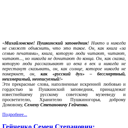
«
Михайловское! Пушкинский заповедник
! Никто и никогда
не сможет объяснить, что это такое. Он, как книга «за
семью печатями», книга, которую люди читают, читают,
читают..., но никогда не дочитают до конца. Он, как сказка,
которую люди рассказывают из века в век и никогда не
перестанут сказывать, он, как солнце, которое никогда не
померкнет, он,
как «русский дух» – бессмертный,
неизмеримый, неописуемый
!
»
Эти прекрасные слова, наполненные искренней любовью и
гордостью за Пушкинский заповедник, принадлежат
известнейшему русскому советскому музееведу и
просветителю, Хранителю Пушкиногорья, доброму
Домовому,
Семену Степановичу Гейченко.
Подробнее...
Гейченко Семен Степанович: