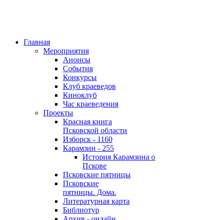
Главная
Мероприятия
Анонсы
События
Конкурсы
Клуб краеведов
Киноклуб
Час краеведения
Проекты
Красная книга
Псковской области
Изборск - 1160
Карамзин - 255
История Карамзина о
Пскове
Псковские пятницы
Псковские
пятницы. Дома.
Литературная карта
Библиотур
Архив - онлайн