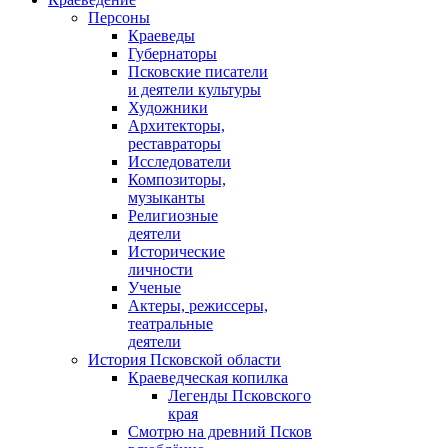
Персоны
Краеведы
Губернаторы
Псковские писатели
и деятели культуры
Художники
Архитекторы,
реставраторы
Исследователи
Композиторы,
музыканты
Религиозные
деятели
Исторические
личности
Ученые
Актеры, режиссеры,
театральные
деятели
История Псковской области
Краеведческая копилка
Легенды Псковского
края
Смотрю на древний Псков