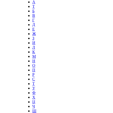
А
T
Б
В
Г
Д
Е
Ж
З
И
Л
К
М
Н
О
П
Р
С
Т
У
Ф
Х
Ц
Ч
Ш