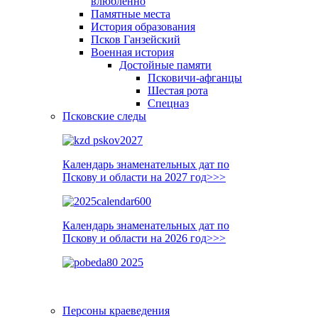
влюблённо
Памятные места
История образования
Псков Ганзейский
Военная история
Достойные памяти
Псковичи-афганцы
Шестая рота
Спецназ
Псковские следы
Календарь знаменательных дат по
Пскову и области на 2027 год>>>
Календарь знаменательных дат по
Пскову и области на 2026 год>>>
Персоны краеведения