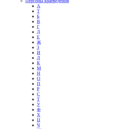
Персоны краеведения
А
T
Б
В
Г
Д
Е
Ж
З
И
Л
К
М
Н
О
П
Р
С
Т
У
Ф
Х
Ц
Ч