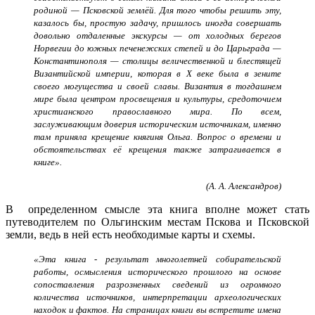
родиной — Псковской землёй. Для того чтобы решить эту,
казалось бы, простую задачу, пришлось иногда совершать
довольно отдаленные экскурсы — от холодных берегов
Норвегии до южных печенежских степей и до Царьграда —
Константинополя — столицы величественной и блестящей
Византийской империи, которая в X веке была в зените
своего могущества и своей славы. Византия в тогдашнем
мире была центром просвещения и культуры, средоточием
христианского православного мира. По всем,
заслуживающим доверия историческим источникам, именно
там приняла крещение княгиня Ольга. Вопрос о времени и
обстоятельствах её крещения также затрагивается в
книге».
(А. А. Александров)
В определенном смысле эта книга вполне может стать
путеводителем по Ольгинским местам Пскова и Псковской
земли, ведь в ней есть необходимые карты и схемы.
«Эта книга - результат многолетней собирательской
работы, осмысления исторического прошлого на основе
сопоставления разрозненных сведений из огромного
количества источников, интерпретации археологических
находок и фактов. На страницах книги вы встретите имена