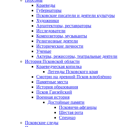
Персоны
Краеведы
Губернаторы
Псковские писатели и деятели культуры
Художники
Архитекторы, реставраторы
Исследователи
Композиторы, музыканты
Религиозные деятели
Исторические личности
Ученые
Актеры, режиссеры, театральные деятели
История Псковской области
Краеведческая копилка
Легенды Псковского края
Смотрю на древний Псков влюблённо
Памятные места
История образования
Псков Ганзейский
Военная история
Достойные памяти
Псковичи-афганцы
Шестая рота
Спецназ
Псковские следы