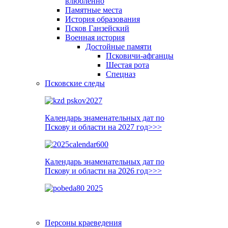
влюблённо
Памятные места
История образования
Псков Ганзейский
Военная история
Достойные памяти
Псковичи-афганцы
Шестая рота
Спецназ
Псковские следы
Календарь знаменательных дат по
Пскову и области на 2027 год>>>
Календарь знаменательных дат по
Пскову и области на 2026 год>>>
Персоны краеведения