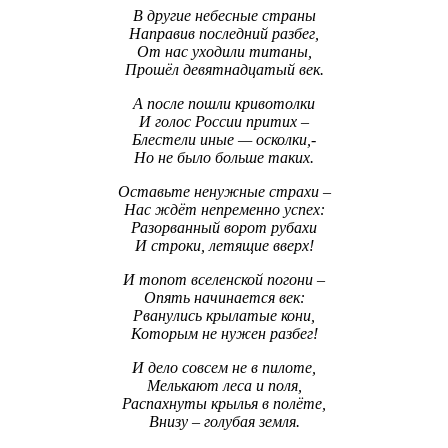
В другие небесные страны
Направив последний разбег,
От нас уходили титаны,
Прошёл девятнадцатый век.
А после пошли кривотолки
И голос России притих –
Блестели иные — осколки,-
Но не было больше таких.
Оставьте ненужные страхи –
Нас ждёт непременно успех:
Разорванный ворот рубахи
И строки, летящие вверх!
И топот вселенской погони –
Опять начинается век:
Рванулись крылатые кони,
Которым не нужен разбег!
И дело совсем не в пилоте,
Мелькают леса и поля,
Распахнуты крылья в полёте,
Внизу – голубая земля.