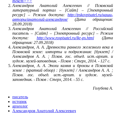
текст>>>
Александров Анатолий Алексеевич // Псковский
литературный портал – [Сайт] – [Электронный
ресурс] – Режим доступа:
http://pskovpisatel.ru/наши-
авторы/анатолий-александров/
(Дата обращения:
28.09.2018)
Александров Анатолий Алексеевич // Российский
писатель – [Сайт] – [Электронный ресурс] – Режим
доступа:
http://www.rospisatel.ru/lkr-ps.html
(Дата
обращения: 27.09.2018)
Александров, А. А. Древности раннего железного века в
Псковской земле: импорты и подражания
: [буклет] /
Александров А. А. ; Псков. гос. объед. ист.-архит. и
худож. музей-заповедник. - Псков : Стерх, 2014. - 127 с.
Александров, А. А. Эпохи камня и бронзы в Псковской
земле
: (краткий обзор) : [буклет] / Александров А. А. ;
Псков. гос. объед. ист.-архит. и худож. музей-
заповедник. - Псков : Стерх, 2014. - 55 с.
Голубева А.
писатель
историк
археолог
Александров Анатолий Алексеевич