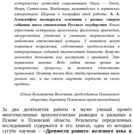
исторических личностей современников Ольги — Олега,
Игоря, Святослава, Владимира, византийских и германских
императоров. Широка и география этой работы.
А. А.
Александров постарался осветить с разных сторон
события эпохи становления Русского государства
. Книга
адресована историкам, археологам, филологам, краеведам,
экскурсоводам, учителям и ученикам, журналистам и
любителям отечественной истории. У читателя могут
появиться возражения, собственные предположения в
интерпретации событий тысячелетней давности. Кому-то
захочется дополнить или выступить с критикой. Это
нормальное явление. Ведь любая точка зрения на
исторические процессы, не является единственно
правильной. Поэтому желаю Вам, чтобы прочитанная книга
увлекла вас, и вы смогли ощутить гордость за своих
предков»
(Ольга Кузьминична Волочкова, председатель Ольгинского
общества, директор Псковского музея-заповедника)
За два десятилетия работы в музее ученый провёл
многочисленные археологические разведки и раскопки в
Пскове и Псковской области. Результаты определенных
исследований содержатся в его книгах, одна из которых
сугубо научная – «
Древности раннего железного века в