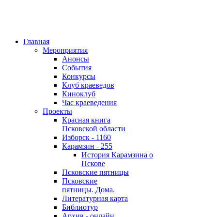
Главная
Мероприятия
Анонсы
События
Конкурсы
Клуб краеведов
Киноклуб
Час краеведения
Проекты
Красная книга
Псковской области
Изборск - 1160
Карамзин - 255
История Карамзина о
Пскове
Псковские пятницы
Псковские
пятницы. Дома.
Литературная карта
Библиотур
Архив - онлайн