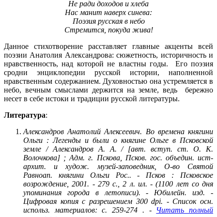
Не ради доходов и хлеба
Нас манит наверх синева:
Поэзия русская в небо
Стремится, покуда жива!
Данное стихотворение расставляет главные акценты всей
поэзии Анатолия Александрова: сюжетность, историчность и
нравственность, над которой не властны годы. Его поэзия
сродни энциклопедии русской истории, наполненной
нравственным содержанием. Духовностью она устремляется в
небо, вечным смыслами держится на земле, ведь бережно
несет в себе истоки и традиции русской литературы.
Литература
:
Александров Анатолий Алексеевич
. Во времена княгини
Ольги : Легенды и были о княгине Ольге в Псковской
земле / Александров А. А. / [авт. вступ. ст. О. К.
Волочкова] ; Адм. г. Пскова, Псков. гос. объедин. ист-
архит. и худож. музей-заповедник, О-во Святой
Равноап. княгини Ольги Рос.. - Псков : Псковское
возрождение, 2001. - 279 с., 2 л. ил. - (1100 лет со дня
упоминания города в летописи). - Юбилейн. изд. -
Цифровая копия с разрешением 300 dpi. - Список осн.
использ. материалов: с. 259-274 . -
Читать полный