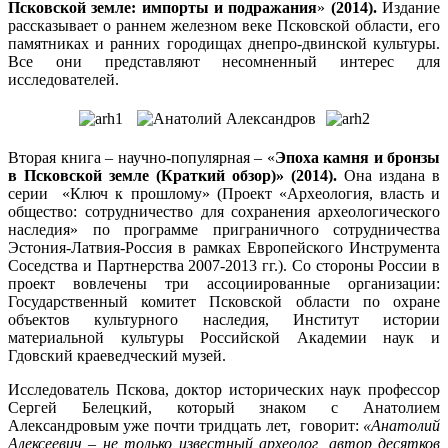
Псковской земле: импорты и подражания
»
(2014).
Издание
рассказывает о раннем железном веке Псковской области, его
памятниках и ранних городищах днепро-двинской культуры.
Все они представляют несомненный интерес для
исследователей.
Вторая книга – научно-популярная – «
Эпоха камня и бронзы
в Псковской земле (Краткий обзор)» (2014).
Она издана в
серии «Ключ к прошлому» (Проект «Археология, власть и
общество: сотрудничество для сохранения археологического
наследия» по программе приграничного сотрудничества
Эстония-Латвия-Россия в рамках Европейского Инструмента
Соседства и Партнерства 2007-2013 гг.). Со стороны России в
проект вовлечены три ассоциированные организации:
Государственный комитет Псковской области по охране
объектов культурного наследия, Институт истории
материальной культуры Российской Академии наук и
Гдовский краеведческий музей.
Исследователь Пскова, доктор исторических наук профессор
Сергей Белецкий, который знаком с Анатолием
Александровым уже почти тридцать лет, говорит:
«Анатолий
Алексеевич – не только известный археолог, автор десятков