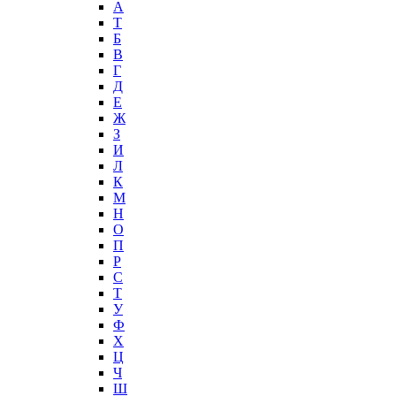
А
T
Б
В
Г
Д
Е
Ж
З
И
Л
К
М
Н
О
П
Р
С
Т
У
Ф
Х
Ц
Ч
Ш