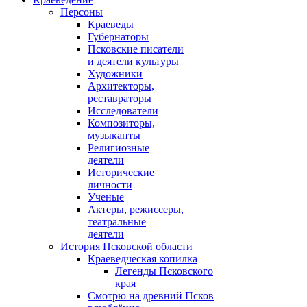
Персоны
Краеведы
Губернаторы
Псковские писатели
и деятели культуры
Художники
Архитекторы,
реставраторы
Исследователи
Композиторы,
музыканты
Религиозные
деятели
Исторические
личности
Ученые
Актеры, режиссеры,
театральные
деятели
История Псковской области
Краеведческая копилка
Легенды Псковского
края
Смотрю на древний Псков