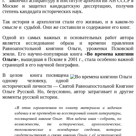
г. закончил аспирантуру в Институте археологии АН СССР в
Москве и защитил кандидатскую диссертацию, получив
степень кандидата исторических наук.
Так история и археология стали его жизнью, и в каком-то
смысле и судьбой. Они же составили и содержание его книг.
Одной из самых важных и основательных работ автора
является исследование образа и времени правления
Равноапостольной княгини Ольги, уроженки Псковской
земли. Его научно-популярная книга «
Во времена княгини
Ольги
», вышедшая в Пскове в 2001 г., стала особенно важной
страницей в его научной биографии.
В целом книга посвящена
одному человеку, одной
исторической личности — Святой Равноапостольной Княгине
Ольге Русской. Но, безусловно, автор затрагивает и другие
моменты русской истории.
«В этом ограниченном по охвату материала и задачам
издании я не претендую на всесторонний охват литературы,
посвященной княгине Ольге. Моя задача иная - собрать, по
возможности, те исторические, археологические,
топонимические и легендарные сведения, которые
свидетельствуют о связях княгини Ольги с её исторической