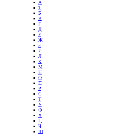
А
T
Б
В
Г
Д
Е
Ж
З
И
Л
К
М
Н
О
П
Р
С
Т
У
Ф
Х
Ц
Ч
Ш