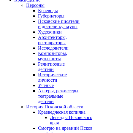
Персоны
Краеведы
Губернаторы
Псковские писатели
и деятели культуры
Художники
Архитекторы,
реставраторы
Исследователи
Композиторы,
музыканты
Религиозные
деятели
Исторические
личности
Ученые
Актеры, режиссеры,
театральные
деятели
История Псковской области
Краеведческая копилка
Легенды Псковского
края
Смотрю на древний Псков