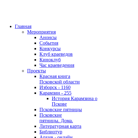
Главная
Мероприятия
Анонсы
События
Конкурсы
Клуб краеведов
Киноклуб
Час краеведения
Проекты
Красная книга
Псковской области
Изборск - 1160
Карамзин - 255
История Карамзина о
Пскове
Псковские пятницы
Псковские
пятницы. Дома.
Литературная карта
Библиотур
Архив - онлайн