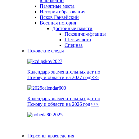
влюблённо
Памятные места
История образования
Псков Ганзейский
Военная история
Достойные памяти
Псковичи-афганцы
Шестая рота
Спецназ
Псковские следы
Календарь знаменательных дат по
Пскову и области на 2027 год>>>
Календарь знаменательных дат по
Пскову и области на 2026 год>>>
Персоны краеведения