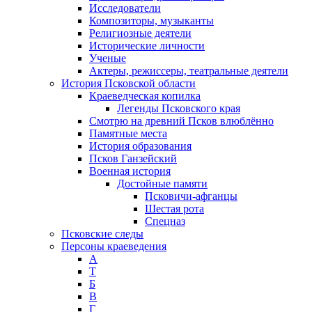
Исследователи
Композиторы, музыканты
Религиозные деятели
Исторические личности
Ученые
Актеры, режиссеры, театральные деятели
История Псковской области
Краеведческая копилка
Легенды Псковского края
Смотрю на древний Псков влюблённо
Памятные места
История образования
Псков Ганзейский
Военная история
Достойные памяти
Псковичи-афганцы
Шестая рота
Спецназ
Псковские следы
Персоны краеведения
А
T
Б
В
Г