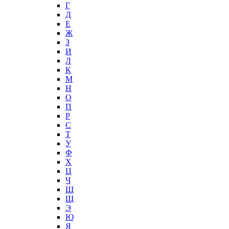
Г
Д
Е
Ж
З
И
Л
К
М
Н
О
П
Р
С
Т
У
Ф
Х
Ц
Ч
Ш
Щ
Э
Ю
Я