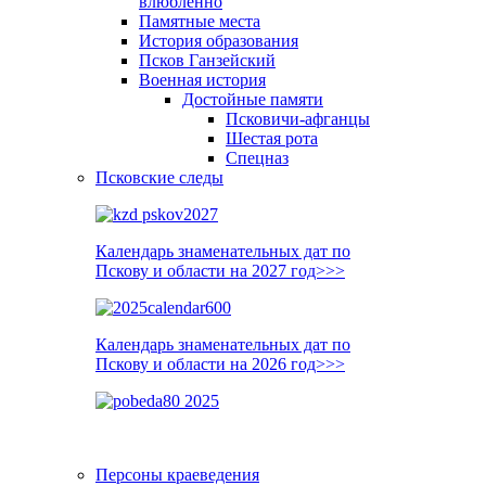
влюблённо
Памятные места
История образования
Псков Ганзейский
Военная история
Достойные памяти
Псковичи-афганцы
Шестая рота
Спецназ
Псковские следы
Календарь знаменательных дат по
Пскову и области на 2027 год>>>
Календарь знаменательных дат по
Пскову и области на 2026 год>>>
Персоны краеведения