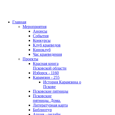
Главная
Мероприятия
Анонсы
События
Конкурсы
Клуб краеведов
Киноклуб
Час краеведения
Проекты
Красная книга
Псковской области
Изборск - 1160
Карамзин - 255
История Карамзина о
Пскове
Псковские пятницы
Псковские
пятницы. Дома.
Литературная карта
Библиотур
Архив - онлайн