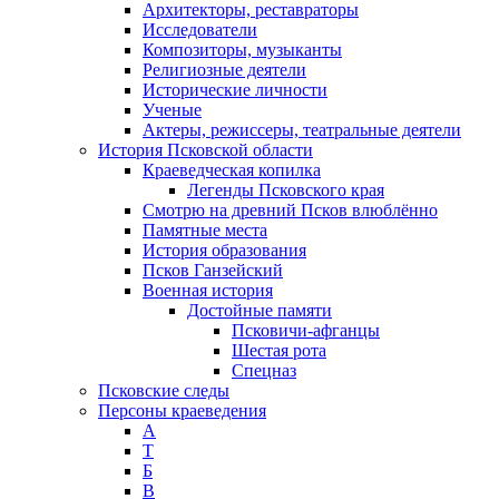
Архитекторы, реставраторы
Исследователи
Композиторы, музыканты
Религиозные деятели
Исторические личности
Ученые
Актеры, режиссеры, театральные деятели
История Псковской области
Краеведческая копилка
Легенды Псковского края
Смотрю на древний Псков влюблённо
Памятные места
История образования
Псков Ганзейский
Военная история
Достойные памяти
Псковичи-афганцы
Шестая рота
Спецназ
Псковские следы
Персоны краеведения
А
T
Б
В