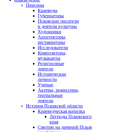
Персоны
Краеведы
Губернаторы
Псковские писатели
и деятели культуры
Художники
Архитекторы,
реставраторы
Исследователи
Композиторы,
музыканты
Религиозные
деятели
Исторические
личности
Ученые
Актеры, режиссеры,
театральные
деятели
История Псковской области
Краеведческая копилка
Легенды Псковского
края
Смотрю на древний Псков