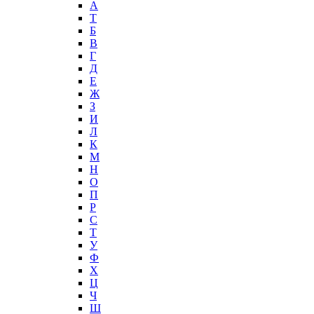
А
T
Б
В
Г
Д
Е
Ж
З
И
Л
К
М
Н
О
П
Р
С
Т
У
Ф
Х
Ц
Ч
Ш