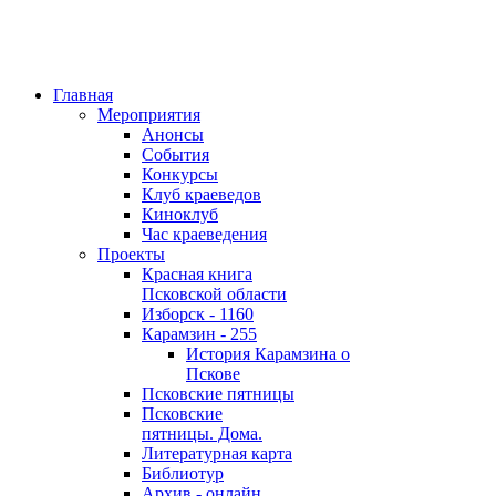
Главная
Мероприятия
Анонсы
События
Конкурсы
Клуб краеведов
Киноклуб
Час краеведения
Проекты
Красная книга
Псковской области
Изборск - 1160
Карамзин - 255
История Карамзина о
Пскове
Псковские пятницы
Псковские
пятницы. Дома.
Литературная карта
Библиотур
Архив - онлайн