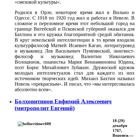
«смеховой культуры».
Родился в Орле, некоторое время жил в Вильно и
Одессе. С 1918 по 1920 год жил и работал в Невеле. В
сложное и переломное время этот небольшой город на
границе Витебской и Псковской губерний оказался для
Бахтина и его кружка благоприятной средой обитания.
В круг невельской интеллигенции в то время входили
культурфилософ Матвей Исаевич Каган, литературовед
и музыковед Лев Васильевич Пумпянский, лингвист-
философ и музыковед Валентин Николаевич
Волошинов, пианистка Мария Вениаминовна Юдина,
поэт Борис Михайлович Зубакин. Дружеский кружок
молодых интеллектуалов стал для каждого из них
источником творческих идей. Михаил Бахтин называл
Невель «прекрасным». И писал, что «мы интересовалась
абсолютно всем».
Болховитинов Евфимий Алексеевич
(митрополит Евгений)
18 (29)
декабря
1767,
Воронеж —