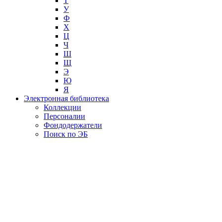
Т
У
Ф
Х
Ц
Ч
Ш
Щ
Э
Ю
Я
Электронная библиотека
Коллекции
Персоналии
Фондодержатели
Поиск по ЭБ