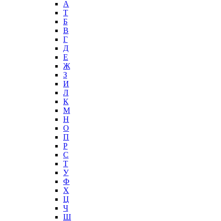
А
T
Б
В
Г
Д
Е
Ж
З
И
Л
К
М
Н
О
П
Р
С
Т
У
Ф
Х
Ц
Ч
Ш