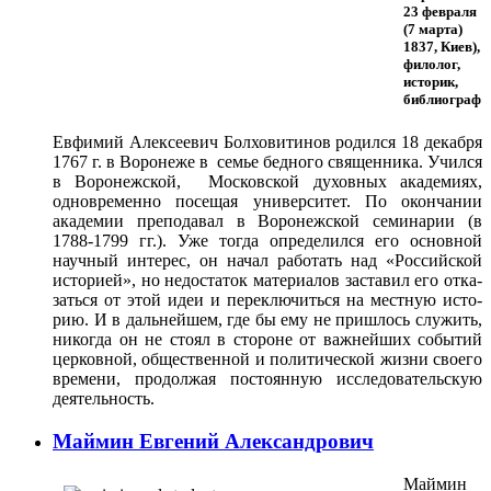
23 февраля
(7 марта)
1837, Киев),
филолог,
историк,
библиограф
Евфимий Алексеевич Болховитинов родился 18 декабря
1767 г. в Воронеже в семье бедного священника. Учился
в Воронежской, Мос­ковской духовных академиях,
одновременно посещая уни­верситет. По окончании
академии преподавал в Воро­нежской семинарии (в
1788-1799 гг.). Уже тогда определился его основ­ной
научный интерес, он начал работать над «Российской
историей», но недостаток материалов заставил его отка­
заться от этой идеи и переключиться на местную исто­
рию. И в дальнейшем, где бы ему не пришлось служить,
никогда он не стоял в стороне от важнейших событий
цер­ковной, общественной и политической жизни своего
вре­мени, продолжая постоянную исследовательскую
деятель­ность.
Маймин Евгений Александрович
Маймин