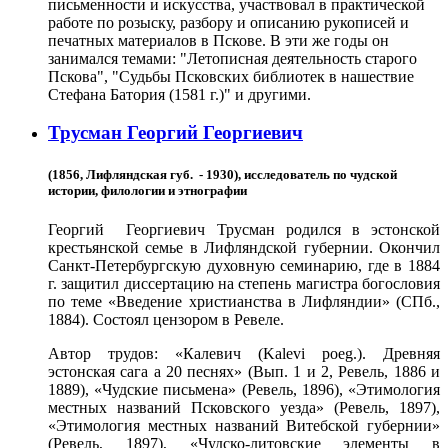
письменности и искусства, участвовал в практической
работе по розыску, разбору и описанию рукописей и
печатных материалов в Пскове. В эти же годы он
занимался темами: "Летописная деятельность старого
Пскова", "Судьбы Псковских библиотек в нашествие
Стефана Батория (1581 г.)" и другими.
Трусман Георгий Георгиевич
(1856, Лифляндская губ. - 1930), исследователь по чудской
истории, филологии и этнографии
Георгий Георгиевич Трусман родился в эстонской
крестьянской семье в Лифляндской губернии. Окончил
Санкт-Петербургскую духовную семинарию, где в 1884
г. защитил диссертацию на степень магистра богословия
по теме «Введение христианства в Лифляндии» (СПб.,
1884). Состоял цензором в Ревеле.
Автор трудов: «Калевич (Kalevi poeg.). Древняя
эстонская сага а 20 песнях» (Вып. 1 и 2, Ревель, 1886 и
1889), «Чудские письмена» (Ревель, 1896), «Этимология
местных названий Псковского уезда» (Ревель, 1897),
«Этимология местных названий Витебской губернии»
(Ревель, 1897), «Чудско-литовские элементы в