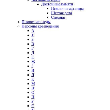
Достойные памяти
Псковичи-афганцы
Шестая рота
Спецназ
Псковские следы
Персоны краеведения
А
T
Б
В
Г
Д
Е
Ж
З
И
Л
К
М
Н
О
П
Р
С