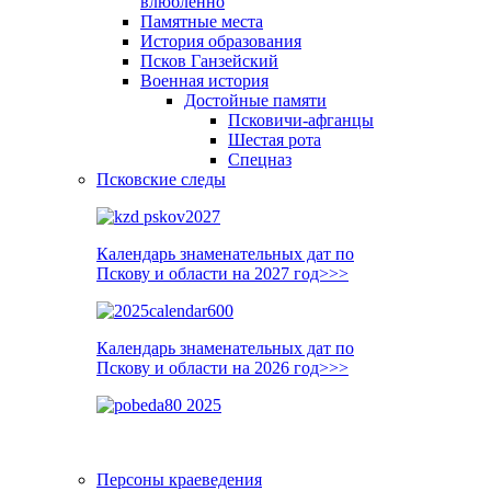
влюблённо
Памятные места
История образования
Псков Ганзейский
Военная история
Достойные памяти
Псковичи-афганцы
Шестая рота
Спецназ
Псковские следы
Календарь знаменательных дат по
Пскову и области на 2027 год>>>
Календарь знаменательных дат по
Пскову и области на 2026 год>>>
Персоны краеведения