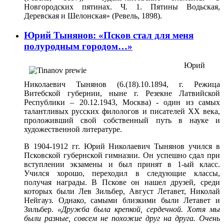
Новгородских пятинах. Ч. 1. Пятины Водьская,
Деревская и Шелонская» (Ревель, 1898).
Юрий Тынянов: «Псков стал для меня
полуродным городом…»
Юрий
Николаевич Тынянов (6.(18).10.1894, г. Режица
Витебской губернии, ныне г. Резекне Латвийской
Республики – 20.12.1943, Москва) - один из самых
талантливых русских филологов и писателей XX века,
проложивший свой собственный путь в науке и
художественной литературе.
В 1904-1912 гг. Юрий Николаевич Тынянов учился в
Псковской губернской гимназии. Он успешно сдал при
вступлении экзамены и был принят в 1-ый класс.
Учился хорошо, переходил в следующие классы,
получая награды. В Пскове он нашел друзей, среди
которых были Лев Зильбер, Август Летавет, Николай
Нейгауз. Однако, самыми близкими были Летавет и
Зильбер.
«Дружба была крепкой, сердечной. Хотя мы
были разные, совсем не похожие друг на друга. Очень