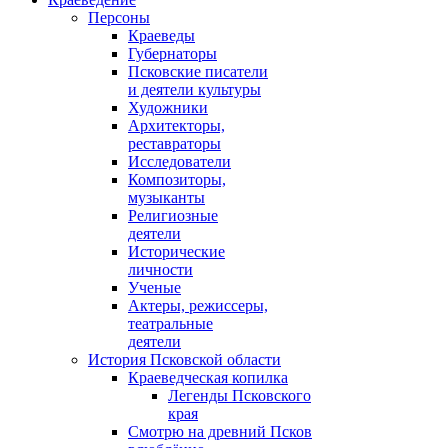
Персоны
Краеведы
Губернаторы
Псковские писатели
и деятели культуры
Художники
Архитекторы,
реставраторы
Исследователи
Композиторы,
музыканты
Религиозные
деятели
Исторические
личности
Ученые
Актеры, режиссеры,
театральные
деятели
История Псковской области
Краеведческая копилка
Легенды Псковского
края
Смотрю на древний Псков