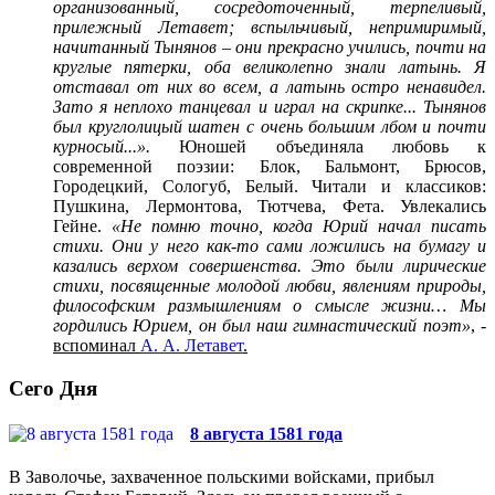
организованный, сосредоточенный, терпеливый,
прилежный Летавет; вспыльчивый, непримиримый,
начитанный Тынянов – они прекрасно учились, почти на
круглые пятерки, оба великолепно знали латынь. Я
отставал от них во всем, а латынь остро ненавидел.
Зато я неплохо танцевал и играл на скрипке... Тынянов
был круглолицый шатен с очень большим лбом и почти
курносый...».
Юношей объединяла любовь к
современной поэзии: Блок, Бальмонт, Брюсов,
Городецкий, Сологуб, Белый. Читали и классиков:
Пушкина, Лермонтова, Тютчева, Фета. Увлекались
Гейне.
«Не помню точно, когда Юрий начал писать
стихи. Они у него как-то сами ложились на бумагу и
казались верхом совершенства. Это были лирические
стихи, посвященные молодой любви, явлениям природы,
философским размышлениям о смысле жизни… Мы
гордились Юрием, он был наш гимнастический поэт»
, -
вспоминал
А. А. Летавет
.
Сего Дня
8 августа 1581 года
В Заволочье, захваченное польскими войсками, прибыл