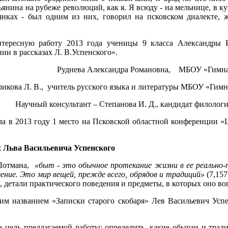
ьянина на рубеже революций, как я. Я всюду - на мельнице, в ку
янках - был одним из них, говорил на псковском диалекте, 
нтересную работу 2013 года ученицы 9 класса Александры 
ии в рассказах Л. В.Успенского».
Руднева Александра Романовна, МБОУ «Гимна
рикова Л. В., учитель русского языка и литературы МБОУ «Гим
Научный консультант – Степанова И. Д., кандидат филоло
ла в 2013 году 1 место на Псковской областной конференции «
х Льва Васильевича Успенского
 Лотмана,
«быт - это обычное протекание жизни в ее реально
ние. Это мир вещей, прежде всего, обрядов и традиций»
(7,157
детали практического поведения и предметы, в которых оно во
им названием «Записки старого скобаря» Лев Васильевич Усп
 цель предлагаемой работы: определить, какие обычаи и трад