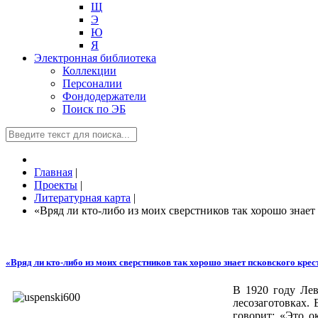
Щ
Э
Ю
Я
Электронная библиотека
Коллекции
Персоналии
Фондодержатели
Поиск по ЭБ
Главная
|
Проекты
|
Литературная карта
|
«Вряд ли кто-либо из моих сверстников так хорошо знает
«Вряд ли кто-либо из моих сверстников так хорошо знает псковского кре
В 1920 году Лев
лесозаготовках.
говорит: «Это о