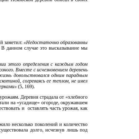
ий заметил:
«Недостаточно образованны
. В данном случае это высказывание мы
нии этого определения с каждым годом
озного. Вместе с исчезновением деревень
 жизнь довольствовался одним парадным
скотиной, согреваясь ее теплом, не имел
мерками»
(5, 169).
урожаям. Деревня страдала от «хлебного
астали на «усадище» огороде, окружавшем
твовать и оставлять часть урожая, как
 жило несколько поколений и количество
существовала долго, исчезнув лишь под