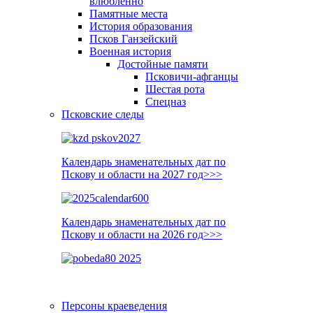
влюблённо
Памятные места
История образования
Псков Ганзейский
Военная история
Достойные памяти
Псковичи-афганцы
Шестая рота
Спецназ
Псковские следы
Календарь знаменательных дат по
Пскову и области на 2027 год>>>
Календарь знаменательных дат по
Пскову и области на 2026 год>>>
Персоны краеведения