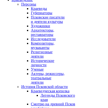
Персоны
Краеведы
Губернаторы
Псковские писатели
и деятели культуры
Художники
Архитекторы,
реставраторы
Исследователи
Композиторы,
музыканты
Религиозные
деятели
Исторические
личности
Ученые
Актеры, режиссеры,
театральные
деятели
История Псковской области
Краеведческая копилка
Легенды Псковского
края
Смотрю на древний Псков