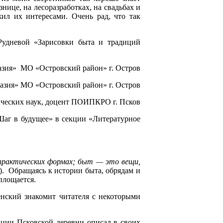
знице, на лесоразработках, на свадьбах и
жил их интересами. Очень рад, что так
Рудневой «Зарисовки быта и традиций
зия» МО «Островский район» г. Остров
назия» МО «Островский район» г. Остров
гических наук, доцент ПОИПКРО г. Псков
Шаг в будущее» в секции «Литературное
-практических формах; быт — это вещи,
). Обращаясь к истории быта, обрядам и
площается.
енский знакомит читателя с некоторыми
иции Псковской деревни описал в своих