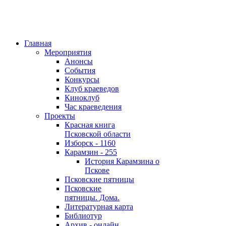
Главная
Мероприятия
Анонсы
События
Конкурсы
Клуб краеведов
Киноклуб
Час краеведения
Проекты
Красная книга
Псковской области
Изборск - 1160
Карамзин - 255
История Карамзина о
Пскове
Псковские пятницы
Псковские
пятницы. Дома.
Литературная карта
Библиотур
Архив - онлайн