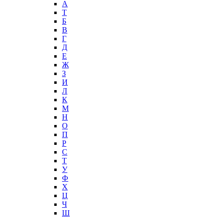
А
T
Б
В
Г
Д
Е
Ж
З
И
Л
К
М
Н
О
П
Р
С
Т
У
Ф
Х
Ц
Ч
Ш