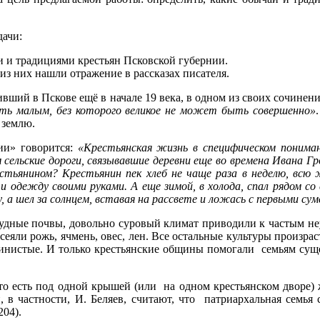
дачи:
 и традициями крестьян Псковской губернии.
 из них нашли отражение в рассказах писателя.
вший в Пскове ещё в начале 19 века, в одном из своих сочинен
гать малым, без которого великое не может быть совершенно»
 землю.
ии» говорится:
«Крестьянская жизнь в специфическом понима
сельские дороги, связывавшие деревни еще во времена Ивана Гр
стьянином? Крестьянин пек хлеб не чаще раза в неделю, всю
и одежду своими руками. А еще зимой, в холода, спал рядом со 
, а шел за солнцем, вставая на рассвете и ложась с первыми су
кудные почвы, довольно суровый климат приводили к частым не
 сеяли рожь, ячмень, овес, лен. Все остальные культуры произр
нистые. И только крестьянские общины помогали семьям сущес
 то есть под одной крышей (или на одном крестьянском дворе)
в частности, И. Беляев, считают, что патриархальная семья 
204).