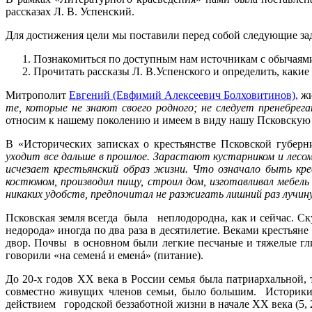
рассказах Л. В. Успенский.
Для достижения цели мы поставили перед собой следующие за
Познакомиться по доступным нам источникам с обычаями
Прочитать рассказы Л. В.Успенского и определить, какие
Митрополит
Евгений (Евфимий Алексеевич Болховитинов),
жи
те, которые не знают своего родного; не следует пренебре
относим к нашему поколению и имеем в виду нашу Псковскую
В «Исторических записках о крестьянстве Псковской губерн
уходит все дальше в прошлое. Зарастают кустарником и лесом 
исчезает крестьянский образ жизни. Что означало быть кре
костюмом, производил пищу, строил дом, изготавливал мебель 
никаких удобств, предпочитал не разжигать лишний раз лучину
Псковская земля всегда была неплодородна, как и сейчас. С
недорода» иногда по два раза в десятилетие. Веками крестьяне
двор. Почвы в основном были легкие песчаные и тяжелые гли
говорили «на семенá и еменá» (питание).
До 20-х годов ХХ века в России семья была патриархальной,
совместно живущих членов семьи, было большим. Историки, 
действием городской беззаботной жизни в начале ХХ века (5, 