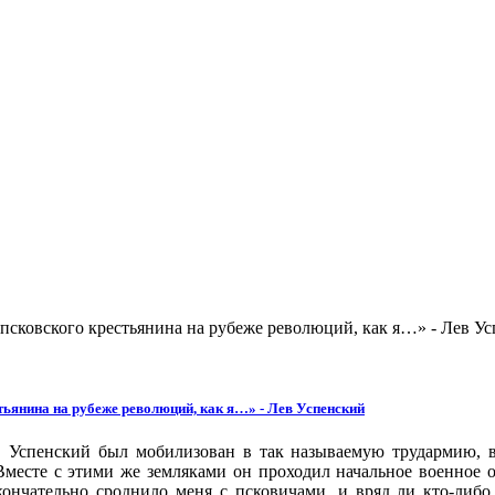
 псковского крестьянина на рубеже революций, как я…» - Лев У
стьянина на рубеже революций, как я…» - Лев Успенский
 Успенский был мобилизован в так называемую трудармию, в
 Вместе с этими же земляками он проходил начальное военное 
кончательно сроднило меня с псковичами, и вряд ли кто-либо