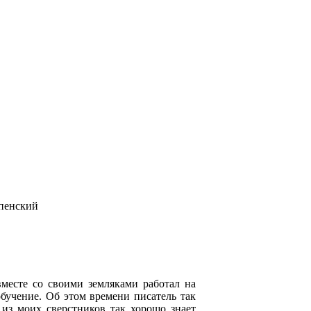
спенский
месте со своими земляками работал на
обучение. Об этом времени писатель так
 из моих сверстников так хорошо знает