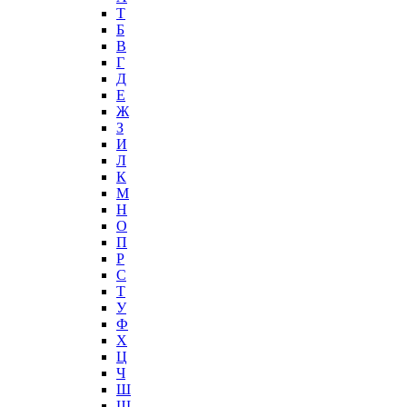
T
Б
В
Г
Д
Е
Ж
З
И
Л
К
М
Н
О
П
Р
С
Т
У
Ф
Х
Ц
Ч
Ш
Щ