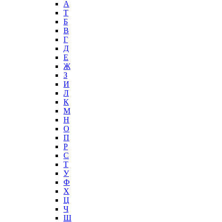
А
T
Б
В
Г
Д
Е
Ж
З
И
Л
К
М
Н
О
П
Р
С
Т
У
Ф
Х
Ц
Ч
Ш