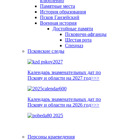
влюблённо
Памятные места
История образования
Псков Ганзейский
Военная история
Достойные памяти
Псковичи-афганцы
Шестая рота
Спецназ
Псковские следы
Календарь знаменательных дат по
Пскову и области на 2027 год>>>
Календарь знаменательных дат по
Пскову и области на 2026 год>>>
Персоны краеведения