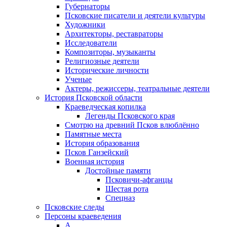
Губернаторы
Псковские писатели и деятели культуры
Художники
Архитекторы, реставраторы
Исследователи
Композиторы, музыканты
Религиозные деятели
Исторические личности
Ученые
Актеры, режиссеры, театральные деятели
История Псковской области
Краеведческая копилка
Легенды Псковского края
Смотрю на древний Псков влюблённо
Памятные места
История образования
Псков Ганзейский
Военная история
Достойные памяти
Псковичи-афганцы
Шестая рота
Спецназ
Псковские следы
Персоны краеведения
А