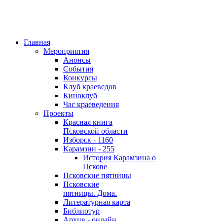
Главная
Мероприятия
Анонсы
События
Конкурсы
Клуб краеведов
Киноклуб
Час краеведения
Проекты
Красная книга
Псковской области
Изборск - 1160
Карамзин - 255
История Карамзина о
Пскове
Псковские пятницы
Псковские
пятницы. Дома.
Литературная карта
Библиотур
Архив - онлайн