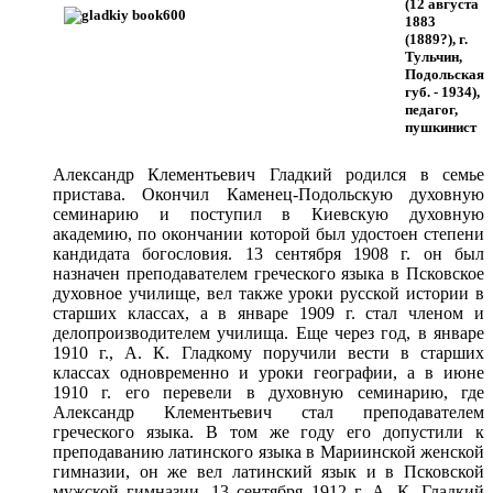
(12 августа
1883
(1889?), г.
Тульчин,
Подольская
губ. - 1934),
педагог,
пушкинист
Александр Клементьевич Гладкий родился в семье
пристава. Окончил Каменец-Подольскую духовную
семинарию и поступил в Киевскую духовную
академию, по окончании которой был удостоен степени
кандидата богословия. 13 сентября 1908 г. он был
назначен преподавателем греческого языка в Псковское
духовное училище, вел также уроки русской истории в
старших классах, а в январе 1909 г. стал членом и
делопроизводителем училища. Еще через год, в январе
1910 г., А. К. Гладкому поручили вести в старших
классах одновременно и уроки географии, а в июне
1910 г. его перевели в духовную семинарию, где
Александр Клементьевич стал преподавателем
греческого языка. В том же году его допустили к
преподаванию латинского языка в Мариинской женской
гимназии, он же вел латинский язык и в Псковской
мужской гимназии. 13 сентября 1912 г. А. К. Гладкий