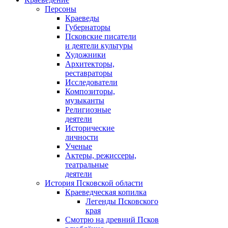
Персоны
Краеведы
Губернаторы
Псковские писатели
и деятели культуры
Художники
Архитекторы,
реставраторы
Исследователи
Композиторы,
музыканты
Религиозные
деятели
Исторические
личности
Ученые
Актеры, режиссеры,
театральные
деятели
История Псковской области
Краеведческая копилка
Легенды Псковского
края
Смотрю на древний Псков