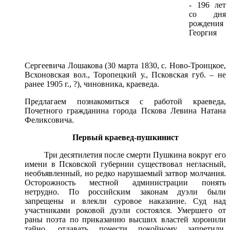
- 196 лет
со дня
рождения
Георгия
Сергеевича Лошакова (30 марта 1830, с. Ново-Троицкое,
Всхоновская вол., Торопецкий у., Псковская губ. – не
ранее 1905 г., ?), чиновника, краеведа.
Предлагаем познакомиться с работой краеведа,
Почетного гражданина города Пскова Левина Натана
Феликсовича.
Первый краевед-пушкинист
Три десятилетия после смерти Пушкина вокруг его
имени в Псковской губернии существовал негласный,
необъявленный, но редко нарушаемый за­твор молчания.
Осторожность местной администрации понять
нетрудно. По российским законам дуэли были
запрещены и влекли суровое наказание. Суд над
участниками роковой дуэли состоялся. Умершего от
раны поэта по прика­занию высших властей хоронили
тайно, отдавать почести покойному запрети­ли.