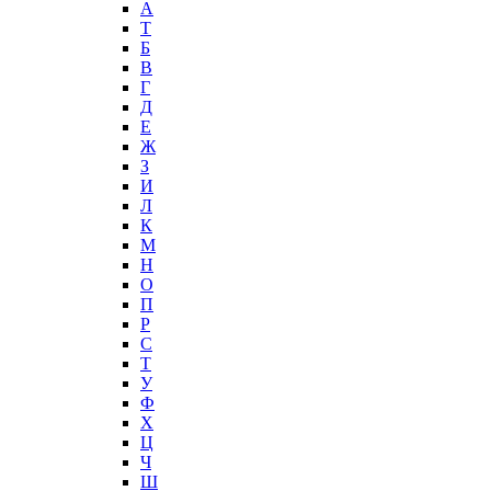
А
T
Б
В
Г
Д
Е
Ж
З
И
Л
К
М
Н
О
П
Р
С
Т
У
Ф
Х
Ц
Ч
Ш