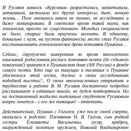
И Русаков занялся. «Курсовая» разрасталась, захватывала,
затягивала, застилала все другие интересы, быт, личную
жизнь… Поле оказалось никем не пахано, не исследовано и
даже заминировано. В советское время такой науки, как
генеалогия, просто не существовало. Молодых специалистов
не было, старые были приучены молчать. В одиночку,
буквально с нуля, на пустом фактически месте стал Русаков
восстанавливать генеалогическое древо потомков Пушкина…
Сейчас, скрупулезно выверенная за время многолетних
изысканий родословная роспись потомков поэта (до седьмого
поколения!) хранится в Пушкинском доме (АН России) в фонде
самого поэта. Кто еще из пишущих и писавших о Пушкине
удостоился этой чести, достиг в своих исследованиях
подобной высоты?.. О своих многочисленных открытиях и
трудностях в работе В. М. Русаков достаточно подробно
рассказывает в изданных книгах, не будем повторяться. Но
на поставленный когда-то пытливым студентом Русаковым
вопрос хочется – с его же помощью! – ответить.
Действительно, Пушкин с Гоголем, уже после своей смерти,
оказались в родстве. Племянник Н. В. Гоголя, сын родной
сестры Елизаветы Васильевны, гусар, храбрец,
награжденный золотым оружием, Николай Владимирович