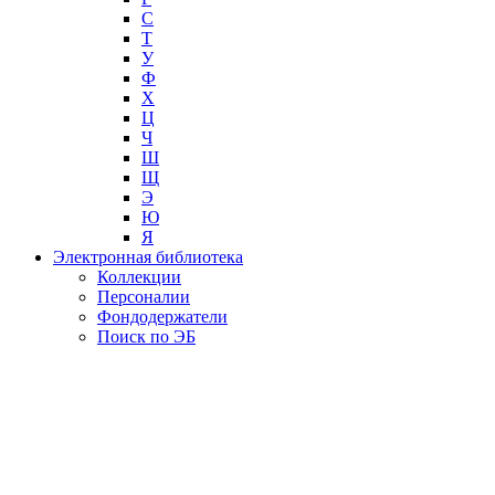
С
Т
У
Ф
Х
Ц
Ч
Ш
Щ
Э
Ю
Я
Электронная библиотека
Коллекции
Персоналии
Фондодержатели
Поиск по ЭБ