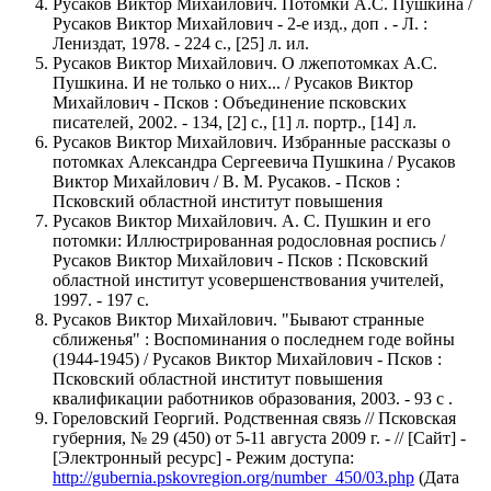
Русаков Виктор Михайлович. Потомки А.С. Пушкина /
Русаков Виктор Михайлович - 2-е изд., доп . - Л. :
Лениздат, 1978. - 224 с., [25] л. ил.
Русаков Виктор Михайлович. О лжепотомках А.С.
Пушкина. И не только о них... / Русаков Виктор
Михайлович - Псков : Объединение псковских
писателей, 2002. - 134, [2] с., [1] л. портр., [14] л.
Русаков Виктор Михайлович. Избранные рассказы о
потомках Александра Сергеевича Пушкина / Русаков
Виктор Михайлович / В. М. Русаков. - Псков :
Псковский областной институт повышения
Русаков Виктор Михайлович. А. С. Пушкин и его
потомки: Иллюстрированная родословная роспись /
Русаков Виктор Михайлович - Псков : Псковский
областной институт усовершенствования учителей,
1997. - 197 с.
Русаков Виктор Михайлович. "Бывают странные
сближенья" : Воспоминания о последнем годе войны
(1944-1945) / Русаков Виктор Михайлович - Псков :
Псковский областной институт повышения
квалификации работников образования, 2003. - 93 с .
Гореловский Георгий. Родственная связь // Псковская
губерния, № 29 (450) от 5-11 августа 2009 г. - // [Сайт] -
[Электронный ресурс] - Режим доступа:
http://gubernia.pskovregion.org/number_450/03.php
(Дата