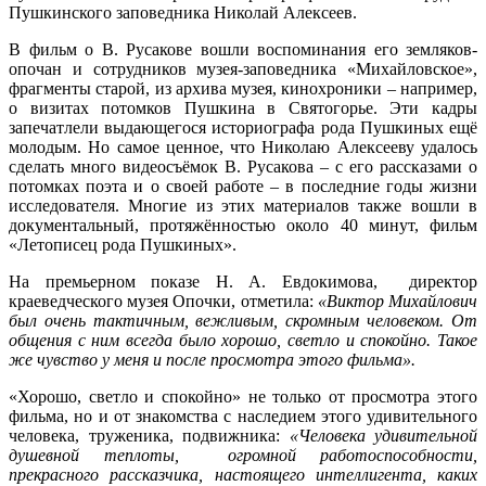
Пушкинского заповедника Николай Алексеев.
В фильм о В. Русакове вошли воспоминания его земляков-
опочан и сотрудников музея-заповедника «Михайловское»,
фрагменты старой, из архива музея, кинохроники – например,
о визитах потомков Пушкина в Святогорье. Эти кадры
запечатлели выдающегося историографа рода Пушкиных ещё
молодым. Но самое ценное, что Николаю Алексееву удалось
сделать много видеосъёмок В. Русакова – с его рассказами о
потомках поэта и о своей работе – в последние годы жизни
исследователя. Многие из этих материалов также вошли в
документальный, протяжённостью около 40 минут, фильм
«Летописец рода Пушкиных».
На премьерном показе Н. А. Евдокимова, директор
краеведческого музея Опочки, отметила:
«Виктор Михайлович
был очень тактичным, вежливым, скромным человеком. От
общения с ним всегда было хорошо, светло и спокойно. Такое
же чувство у меня и после просмотра этого фильма».
«Хорошо, светло и спокойно» не только от просмотра этого
фильма, но и от знакомства с наследием этого удивительного
человека, труженика, подвижника:
«
Человека удивительной
душевной теплоты, огромной работоспособности,
прекрасного рассказчика, настоящего интеллигента, каких