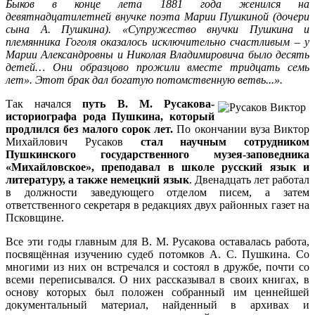
Быков в конце лета 1881 года женился на
девятнадцатилетней внучке поэта Марии Пушкиной (дочери
сына А. Пушкина). «Супружество внучки Пушкина и
племянника Гоголя оказалось исключительно счастливым – у
Марии Александровны и Николая Владимировича было десять
детей… Они образцово прожили вместе тридцать семь
лет». Этот брак дал богатую потомственную ветвь...».
Так начался
путь В. М. Русакова-
историографа рода Пушкина, который
продлился без малого сорок лет.
По окончании вуза Виктор
Михайлович Русаков
стал научным сотрудником
Пушкинского государственного музея-заповедника
«Михайловское», преподавал в школе русский язык и
литературу, а также немецкий язык
. Двенадцать лет работал
в должности заведующего отделом писем, а затем
ответственного секретаря в редакциях двух районных газет на
Псковщине.
Все эти годы главным для В. М. Русакова оставалась работа,
посвящённая изучению судеб потомков А. С. Пушкина. Со
многими из них он встречался и состоял в дружбе, почти со
всеми переписывался. О них рассказывал в своих книгах, в
основу которых был положен собранный им ценнейшей
документальный материал, найденный в архивах и