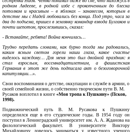
сестренка Надя. Четко понимал даже во сне, что нахожусь в
родном Авдееве, в родной избе с прокопченным до блеска
потолком и красивым – в яблоках – занавесом, которым в
детстве мы с Надей любовались без конца. Под утро, часа за
два до подъема, пришел в землянку командир взвода Булгаков и
почти шепотом, прослезившись, сказал:
- Вставайте, ребята! Война кончилась…
Трудно передать словами, как бурно тогда мы радовались,
каким ясным светом горели наши глаза, какое счастье
виделось каждому… Для меня это был двойной праздник: я
стал взрослым, восемнадцатилетним, а фашистская
Германия в этот же день подписала акт о безоговорочной
капитуляции…».
Свои воспоминания о детстве, оккупации и службе в армии, о
своей семейной жизни, о собственно творческом пути В. М.
Русаков воплотил в книге
«Моя тропа к Пушкину» (Псков,
1998).
Подвижнический путь В. М. Русакова к Пушкину
определился еще в его студенческие годы. В 1954 году он
поступил в Ленинградский университет им. А. А. Жданова на
филологический факультет. В университете Виктору
Михайловичу довелось заниматься у известного ученого