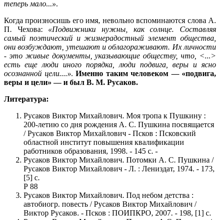
теперь мало...»
.
Когда произносишь его имя, невольно вспоминаются слова А.
П. Чехова:
«Подвижники нужны, как солнце. Составляя
самый поэтический и жизнерадостный элемент общества,
они возбуждают, утешают и облагораживают. Их личности
- это живые документы, указывающие обществу, что, <...>
есть еще люди иного порядка, люди подвига, веры и ясно
осознанной цели....».
Именно таким человеком — «подвига,
веры и цели» — и был В. М. Русаков.
Литература:
Русаков Виктор Михайлович. Моя тропа к Пушкину :
200-летию со дня рождения А. С. Пушкина посвящается
/ Русаков Виктор Михайлович - Псков : Псковский
областной институт повышения квалификации
работников образования, 1998. - 145 с. -
Русаков Виктор Михайлович. Потомки А. С. Пушкина /
Русаков Виктор Михайлович - Л. : Лениздат, 1974. - 173,
[5] с.
Р 88
Русаков Виктор Михайлович. Под небом детства :
автобиогр. повесть / Русаков Виктор Михайлович /
Виктор Русаков. - Псков : ПОИПКРО, 2007. - 198, [1] с.