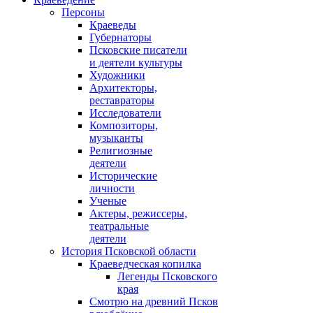
Персоны
Краеведы
Губернаторы
Псковские писатели
и деятели культуры
Художники
Архитекторы,
реставраторы
Исследователи
Композиторы,
музыканты
Религиозные
деятели
Исторические
личности
Ученые
Актеры, режиссеры,
театральные
деятели
История Псковской области
Краеведческая копилка
Легенды Псковского
края
Смотрю на древний Псков