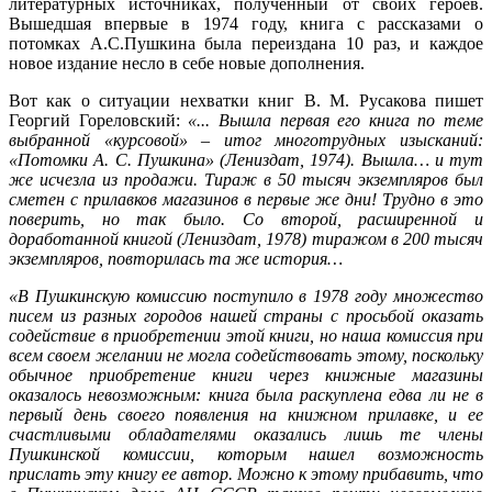
литературных источниках, полученный от своих героев.
Вышедшая впервые в 1974 году, книга с рассказами о
потомках А.С.Пушкина была переиздана 10 раз, и каждое
новое издание несло в себе новые дополнения.
Вот как о ситуации нехватки книг В. М. Русакова пишет
Георгий Гореловский:
«... В
ышла первая его книга по теме
выбранной «курсовой» – итог многотрудных изысканий:
«Потомки А. С. Пушкина» (Лениздат, 1974). Вышла… и тут
же исчезла из продажи. Тираж в 50 тысяч экземпляров был
сметен с прилавков магазинов в первые же дни! Трудно в это
поверить, но так было. Со второй, расширенной и
доработанной книгой (Лениздат, 1978) тиражом в 200 тысяч
экземпляров, повторилась та же история…
«В Пушкинскую комиссию поступило в 1978 году множество
писем из разных городов нашей страны с просьбой оказать
содействие в приобретении этой книги, но наша комиссия при
всем своем желании не могла содействовать этому, поскольку
обычное приобретение книги через книжные магазины
оказалось невозможным: книга была раскуплена едва ли не в
первый день своего появления на книжном прилавке, и ее
счастливыми обладателями оказались лишь те члены
Пушкинской комиссии, которым нашел возможность
прислать эту книгу ее автор. Можно к этому прибавить, что