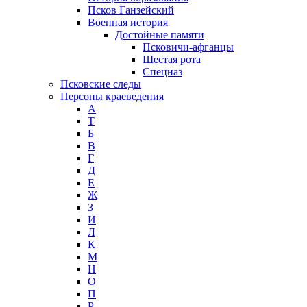
Псков Ганзейский
Военная история
Достойные памяти
Псковичи-афганцы
Шестая рота
Спецназ
Псковские следы
Персоны краеведения
А
T
Б
В
Г
Д
Е
Ж
З
И
Л
К
М
Н
О
П
Р