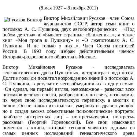
(8 мая 1927 – 8 ноября 2011)
Виктор Михайлович Русаков - член Союза
журналистов СССР, автор семи книг о
потомках А. С. Пушкина, двух автобиографических – «Под
небом детства» и «Бывают странные сближения...», а также
книг «Моя тропа к Пушкину» и «О лжепотомках А. С.
Пушкина. И не только о них...». Член Союза писателей
России. В 1993 году избран действительным членом
Историко-родословного общества в Москве.
Виктор Михайлович Русаков - исследователь
генеалогического древа Пушкиных, историограф рода поэта.
Долгие годы он посвятил возрождению знаний о потомках А.
С. Пушкина, в результате чего объединил их в одну семью.
«Он сделал, на первый взгляд, невозможное - разыскал всех
потомков великого поэта, разбросанных по свету, познакомил
их через свою исследовательскую переписку, а многих и
лично. Он не только их отыскал, умерших и здравствующих,
но и создал весьма объективные психологические портреты
наиболее интересных лиц – портреты-очерки, портреты-
рассказы» (Георгий Гореловский). Все свои изыскания
поместил в книги, которые сегодня являются одними из
самых ценных исследований генеалогического древа