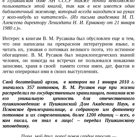
в Пушкинском доме АН СССР также почти невозможно
пользоваться этой книгой, так как в нем имеется один
библиотечный экземпляр, который всегда находится на руках
у кого-нибудь из читателей». (Из письма академика М. П.
Алексеева директору Лениздата Н. И. Ермакову от 21 января
1980 г.)».
Интерес к книгам В. М. Русакова был обусловлен еще и тем,
что они написаны на прекрасном литературном языке, и
читать их, узнавая о потомках великого поэта, это истинное
обогащение. В. М. Русаков был энциклопедических знаний
человек, он никогда на встречах не пользовался никакими
записями, храня в своей памяти сотни имен, дат, фактов и
легко оперировал ими в своих выступлениях.
Свой богатейший архив, в котором на 1 января 2010 г.
значилось 357 потомков,
В. М. Русаков еще при жизни
распределил по государственным хранилищам, понимая всю
его уникальную ценность для отечественного
пушкиноведения: в Пушкинский Дом Академии Наук, в
Псковское древлехранилище, а собранную им фототеку
потомков и их современников, более 1200 единиц – всех, о
ком писал, он знал в лицо! – передал Пушкинскому
заповеднику.
Пора, мой друг, пора! покоя сердце просит —