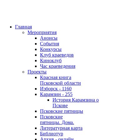
Главная
Мероприятия
Анонсы
События
Конкурсы
Клуб краеведов
Киноклуб
Час краеведения
Проекты
Красная книга
Псковской области
Изборск - 1160
Карамзин - 255
История Карамзина о
Пскове
Псковские пятницы
Псковские
пятницы. Дома.
Литературная карта
Библиотур
Архив - онлайн