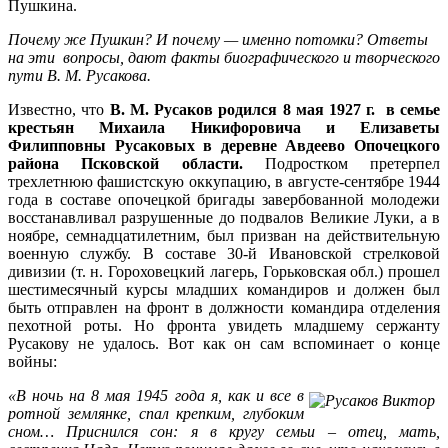
Пушкина.
Почему же Пушкин? И почему — именно потомки? Ответы
на эти вопросы, дают факты биографического и творческого
пути В. М. Русакова.
Известно, что
В. М. Русаков родился 8 мая 1927 г. в
семье
крестьян Михаила Никифоровича и Елизаветы
Филипповны Русаковых в деревне Авдеево Опочецкого
района Псковской области.
Подростком претерпел
трехлетнюю фашистскую оккупацию, в августе-сентябре 1944
года в составе опочецкой бригады завербованной молодежи
восстанавливал разрушенные до подвалов Великие Луки, а в
ноябре, семнадцатилетним, был призван на действительную
военную службу. В составе 30-й Ивановской стрелковой
дивизии (т. н. Гороховецкий лагерь, Горьковская обл.) прошел
шестимесячный курсы младших командиров и должен был
быть отправлен на фронт в должности командира отделения
пехотной роты. Но фронта увидеть младшему сержанту
Русакову не удалось. Вот как он сам вспоминает о конце
войны:
«В ночь на 8 мая 1945 года я, как и все в
ротной землянке, спал крепким, глубоким
сном… Приснился сон: я в кругу семьи – отец, мать,