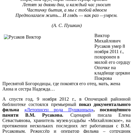
Летят за днями дни, и каждый час уносит
Частичку бытия, а мы с тобой вдвоем
Предполагаем жить... И глядь — как раз —умрем.
(А. С. Пушкин)
Виктор
Михайлович
Русаков умер 8
ноября 2011 г.,
похоронен в
милой его сердцу
Опочке на
кладбище церкви
Покрова
Пресвятой Богородицы, где покоятся его отец, мать, жена
Анна и сестра Надежда…
А спустя год, 9 ноября 2012 г., в Опочецкой районной
библиотеке состоялся премьерный
показ документального
фильма
«
Летописец рода Пушкиных
»
, посвящённого
памяти В.М. Русакова.
Сценарий писала Елена
Севастьянова, хранитель музея-усадьбы «Михайловское», на
протяжении нескольких последних лет работавшая с В.М.
Русаковым. Режиссёр и оператор фильма – сотрудник