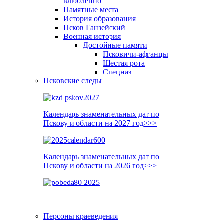
влюблённо
Памятные места
История образования
Псков Ганзейский
Военная история
Достойные памяти
Псковичи-афганцы
Шестая рота
Спецназ
Псковские следы
Календарь знаменательных дат по
Пскову и области на 2027 год>>>
Календарь знаменательных дат по
Пскову и области на 2026 год>>>
Персоны краеведения