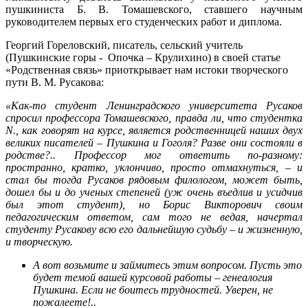
пушкиниста Б. В. Томашевского, ставшего научным
руководителем первых его студенческих работ и диплома.
Георгий Гореловский, писатель, сельский учитель
(Пушкинские горы - Опочка – Крулихино) в своей статье
«Родственная связь» приоткрывает нам истоки творческого
пути В. М. Русакова:
«Как-то студент Ленинградского университета Русаков
спросил профессора Томашевского, правда ли, что студентка
N., как говорят на курсе, является родственницей наших двух
великих писателей – Пушкина и Гоголя? Разве они состояли в
родстве?..
Профессор мог ответить по-разному:
пространно, кратко, уклончиво, просто отмахнуться, – и
стал бы тогда Русаков рядовым филологом, может быть,
дошел бы и до ученых степеней (уж очень въедлив и усидчив
был этот студент), но Борис Викторович своим
педагогическим ответом, сам того не ведая, начертал
студенту Русакову всю его дальнейшую судьбу – и жизненную,
и творческую.
А вот возьмите и займитесь этим вопросом. Пусть это
будет темой вашей курсовой работы – генеалогия
Пушкина. Если не боитесь трудностей. Уверен, не
пожалеете!..