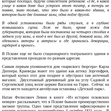
которые посещал, будучи семилетним ребенком:
«Где, в какой
улице в каком доме был устроен этот театр, я теперь не
помню, знаю только, что это было в каком-то здании, в
котором было две длинные залы, одна подле другой.
В одной установлены были ряды стульев, а в глубине
возвышалась сцена. Лож не было, кроме ложи для
губернатора, которая была поставлена на четырех столбах в
заднем углу залы, а вход в нее был из другой, боковой залы, где
одевались актеры и актрисы и где хранились декорации,
гардероб и прочее».
В Пскове еще не было стационарного театрального здания и
представления проходили по разным адресам.
Самым первым упоминается дом «нарвского бюргера» Карла
Дипнера. Краеведы знают это здание как аптеку Зоргенфрея,
который купил этот дом позднее и обустроил там аптечный
магазин. Двухэтажный деревянный дом на углу Садовой и
Сергиевской улиц возле церкви Василия на Горке. Сейчас на
этом месте находится автобусная остановка «Детский парк».
Натан Фелисович Левин в книге «Из истории псковских
немцев» рассказывает, что в Пскове бывали преимущественно
заезжие труппы. Одно такое представление зафиксировано в
рапорте псковского полицмейстера 4 октября 1831 года. В