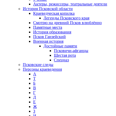
Актеры, режиссеры, театральные деятели
История Псковской области
Краеведческая копилка
Легенды Псковского края
Смотрю на древний Псков влюблённо
Памятные места
История образования
Псков Ганзейский
Военная история
Достойные памяти
Псковичи-афганцы
Шестая рота
Спецназ
Псковские следы
Персоны краеведения
А
T
Б
В
Г
Д
Е
Ж
З
И