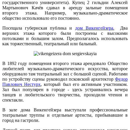
государственного университета). Купец 2 гильдии Алексей
Мартынович Качёв сдавал в аренду зальные помещения
второго этажа. Например, музыкально-драматическое
общество использовало его постоянно.
Посещала губернская публика и
дом Викенгейзера.
Два
верхних этажа которого были построены с высокими
потолками и большим залом. Предполагалось использовать
как торжественный, театральный или бальный.
В 1892 году помещения второго этажа арендовало Общество
любителей музыкально-драматического искусства, которое
оборудовало там театральный зал с большой сценой. Работами
по устройству сцены руководил псковский архитектор
Федор
Павлович Нестурх
, который был его активным участником.
Зал был популярен в городе - здесь устраивались вечера
танцев и любительского творчества, проходили чтения и
спектакли.
В зале дома Викенгейзера выступали профессиональные
театральные труппы и отдельные артисты, прибывавшие в
город на гастроли.