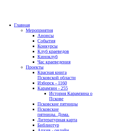
Главная
Мероприятия
Анонсы
События
Конкурсы
Клуб краеведов
Киноклуб
Час краеведения
Проекты
Красная книга
Псковской области
Изборск - 1160
Карамзин - 255
История Карамзина о
Пскове
Псковские пятницы
Псковские
пятницы. Дома.
Литературная карта
Библиотур
Архив - онлайн