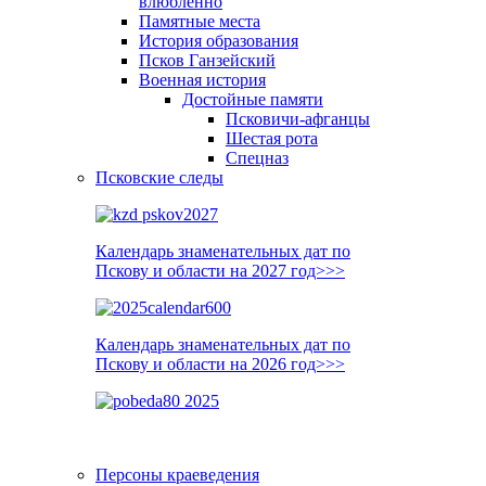
влюблённо
Памятные места
История образования
Псков Ганзейский
Военная история
Достойные памяти
Псковичи-афганцы
Шестая рота
Спецназ
Псковские следы
Календарь знаменательных дат по
Пскову и области на 2027 год>>>
Календарь знаменательных дат по
Пскову и области на 2026 год>>>
Персоны краеведения