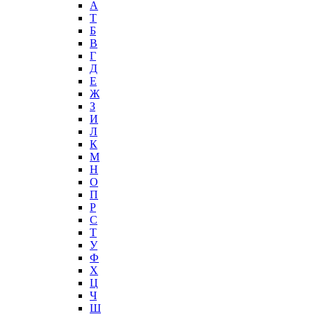
А
T
Б
В
Г
Д
Е
Ж
З
И
Л
К
М
Н
О
П
Р
С
Т
У
Ф
Х
Ц
Ч
Ш