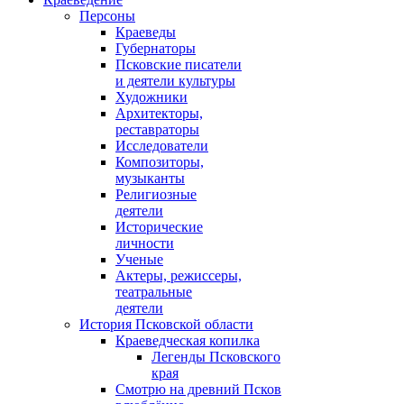
Персоны
Краеведы
Губернаторы
Псковские писатели
и деятели культуры
Художники
Архитекторы,
реставраторы
Исследователи
Композиторы,
музыканты
Религиозные
деятели
Исторические
личности
Ученые
Актеры, режиссеры,
театральные
деятели
История Псковской области
Краеведческая копилка
Легенды Псковского
края
Смотрю на древний Псков