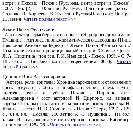
встреч в Пскове. - Псков : [Рус.-нем. центр встреч в Пскове],
2007. - 86, [2] с. - 10-летию Рус.-Нем. Центра посвящается. -
Содерж.: И. Корнеева. К 10-летию Русско-Немецкого Центра.
Н. Левин.
Читать полный текст >>>
Левин Натан Феликсович
. Архитектор Гермейер - автор проекта Народного дома имени
Пушкина ; Актриса лирико-драматического дарования [Нина
Павловна Анненкова-Бернар] / Левин Натан Феликсович //
Псковские сезоны: провинциальный театр в ХХ веке / [сост.
Л. А. Никитина ; под ред. Г. И. Иванова]. - Псков, 1999. - С. 7-
18 : фото. - Цифровая копия с разрешением 300 dpi.
Читать
полный текст >>>
Цирпонс Инга Александровна
Актеры, роли, зрители : Хроника зарождения и становления
сцен. искусств, любит. и проф. антреприз, врем. трупп,
постоян. театра в губерн. Пскове / Цирпонс Инга
Александровна / сост. актрисой И. Цирпонс, ил. видами
города со старых открыток из коллекции псков. краеведа Н.
Левина... ; [сост. Н. В. Семенова]. - Псков : Стерх, 1997. - 129
с., [8] л. ил. - Посвящ. 200-летию А. С. Пушкина . - На обл.
также: Из театральной жизни губернского пскова - Библиогр.
в примеч.: с. 125-126. -
Читать полный текст>>>