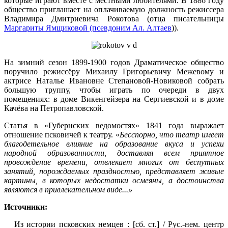
которые играют вместе с местными любителями. В 1886 году
общество приглашает на оплачиваемую должность режиссера
Владимира Дмитриевича Рокотова (отца писательницы
Маргариты Ямщиковой (псевдоним Ал. Алтаев
)).
На зимний сезон 1899-1900 годов Драматическое общество
поручило режиссёру Михаилу Григорьевичу Межевому и
актрисе Наталье Ивановне Степановой-Новиковой собрать
большую труппу, чтобы играть по очереди в двух
помещениях: в доме Викенгейзера на Сергиевской и в доме
Качёва на Петропавловской.
Статья в «Губернских ведомостях» 1841 года выражает
отношение псковичей к театру. «
Бесспорно, что театр имеет
благодетельное влияние на образование вкуса и успехи
народной образованности, доставляя всем приятное
провождение времени, отвлекает многих от беспутных
занятий, порождаемых праздностью, представляет живые
картины, в которых недостатки осмеяны, а достоинства
являются в привлекательном виде...»
Источники:
Из истории псковских немцев : [сб. ст.] / Рус.-нем. центр