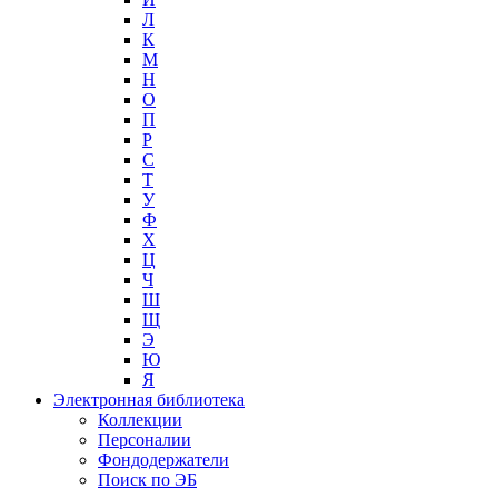
Л
К
М
Н
О
П
Р
С
Т
У
Ф
Х
Ц
Ч
Ш
Щ
Э
Ю
Я
Электронная библиотека
Коллекции
Персоналии
Фондодержатели
Поиск по ЭБ