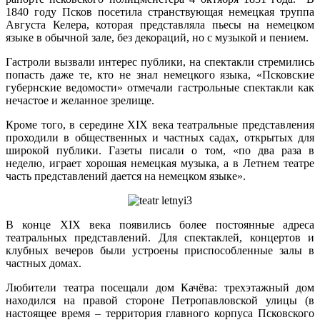
1840 году Псков посетила странствующая немецкая труппа
Августа Келера, которая представляла пьесы на немецком
языке в обычной зале, без декораций, но с музыкой и пением.
Гастроли вызвали интерес публики, на спектакли стремились
попасть даже те, кто не знал немецкого языка, «Псковские
губернские ведомости» отмечали гастрольные спектакли как
нечастое и желанное зрелище.
Кроме того, в середине XIX века театральные представления
проходили в общественных и частных садах, открытых для
широкой публики. Газеты писали о том, «по два раза в
неделю, играет хорошая немецкая музыка, а в Летнем театре
часть представлений дается на немецком языке».
В конце XIX века появились более постоянные адреса
театральных представлений. Для спектаклей, концертов и
клубных вечеров были устроены приспособленные залы в
частных домах.
Любители театра посещали дом Качёва: трехэтажный дом
находился на правой стороне Петропавловской улицы (в
настоящее время – территория главного корпуса Псковского