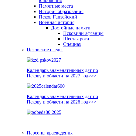
влюблённо
Памятные места
История образования
Псков Ганзейский
Военная история
Достойные памяти
Псковичи-афганцы
Шестая рота
Спецназ
Псковские следы
Календарь знаменательных дат по
Пскову и области на 2027 год>>>
Календарь знаменательных дат по
Пскову и области на 2026 год>>>
Персоны краеведения