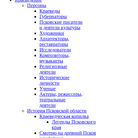
Персоны
Краеведы
Губернаторы
Псковские писатели
и деятели культуры
Художники
Архитекторы,
реставраторы
Исследователи
Композиторы,
музыканты
Религиозные
деятели
Исторические
личности
Ученые
Актеры, режиссеры,
театральные
деятели
История Псковской области
Краеведческая копилка
Легенды Псковского
края
Смотрю на древний Псков