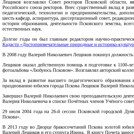
Лещиков возглавлял Совет ректоров Псковской области, я
Российского союза ректоров. Внес существенный вклад в разв
педагогический, технологии и предпринимательства, допол
шесть кафедр, аспирантура, диссертационный совет, редакци
истории образования, деятельности Псковского земства, вс
естественных наук.
Долгие годы он был главным редактором научно-практическ
Кадастр «Достопримечательные природные и историко-культур
В 2008 году Валерий Николаевич Лещиков покинул должность р
Лещиков оказал действенную помощь в подготовке к 1100-ле
фотоальбома «Любуюсь Псковом». Возглавлял авторский колле
За вклад в развитие высшего педагогического образования 
празднованию юбилея города Пскова Лещиков Валерий Николаев
Завершил Валерий Николаевич свою преподавательскую деятель
Валерия Николаевича в списке Почётных членов Учёного совет
29 июля 2004 года на 26-й сессии Псковской городской Ду
Пскова».
В 2013 году во Дворце бракосочетаний Пскова золотой юбиле
Валерий Лещиков и его супруга Ирина. В книгу Почета занесен