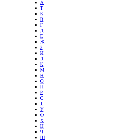
А
T
Б
В
Г
Д
Е
Ж
З
И
Л
К
М
Н
О
П
Р
С
Т
У
Ф
Х
Ц
Ч
Ш