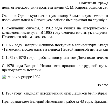
Почетный гражда
педагогического университета имени С. М. Кирова родился 29 
Окончил Орловскую начальную школу, Бальтинскую семилет
избой-читальней в Опочецком районе был призван на службу 
П окончании службы, с 1962 года учился на историческом фа
комсомола института. В 1965 году окончил институт, получив
Псковского обкома комсомола.
В 1972 году Валерий Лещиков поступил в аспирантуру Акаде
«Гегемония пролетариата в период Первой мировой империали
С 1975 по1978 год он работал консультантом Дома политическ
С 1978 года Валерий Николаевич продолжил трудовой путь в
преподаватель истории.
Во вто
В 1987 году кандидат исторических наук Лещиков был избран 
Преподавателем Валерий Николаевич работал 43 года. Трижды и