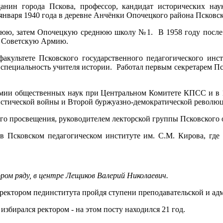
нин города Пскова, профессор, кандидат исторических наук
января 1940 года в деревне Анчёнки Опочецкого района Псковск
нюю, затем Опочецкую среднюю школу №1. В 1958 году после
в Советскую Армию.
культете Псковского государственного педагогического инсти
 специальность учителя истории. Работал первым секретарем Пс
мии общественных наук при Центральном Комитете КПСС и в 1
стической войны и Второй буржуазно-демократической революц
ого просвещения, руководителем лекторской группы Псковского
 Псковском педагогическом институте им. С.М. Кирова, где 
ром ряду, в центре Лещиков Валерий Николаевич.
ректором пединститута пройдя ступени преподавательской и ад
збирался ректором - на этом посту находился 21 год.