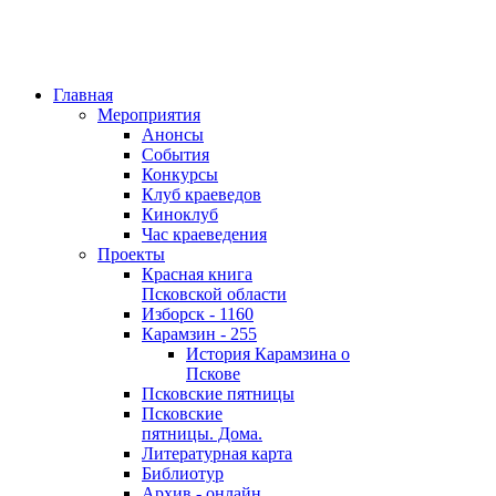
Главная
Мероприятия
Анонсы
События
Конкурсы
Клуб краеведов
Киноклуб
Час краеведения
Проекты
Красная книга
Псковской области
Изборск - 1160
Карамзин - 255
История Карамзина о
Пскове
Псковские пятницы
Псковские
пятницы. Дома.
Литературная карта
Библиотур
Архив - онлайн