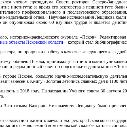
влялся членом президиума Совета ректоров Северо-Западног
итие института: за время его ректорства в пединституте были 
нительного профессионального и послевузовского образовани
онно-издательский отдел. Научные исследования Лещикова были
его он опубликовал около 60 научных трудов и является дейс
ого, историко-краеведческого журнала «Псков». Редактиров
ные объекты Псковской области»
, который стал библиографичес
ектора, но продолжил работу в качестве заведующего кафедрой
тнему юбилею Пскова, принимал участие в издании уникально
ктив и редакционный совет по подготовке издания книги «Лето
в городе Пскове, большую научно-исследовательскую деятельн
ич занесен в Книгу «Золотая летопись славных дел к 1100-лет
ность в 2018 году. На заседании Учёного совета 30 августа 2
а.
мы 3-го созыва Валерию Николаевичу Лещикову было присвое
й совместной жизни отмечали экс-ректор Псковского государс
а запись о молодежной комсомольской свадьбе, которая состоялас