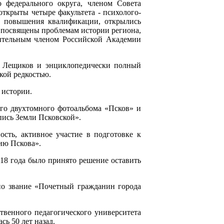
о федерального округа, членом Совета
открыты четыре факультета - психолого-
я, повышения квалификации, открылись
 посвящены проблемам истории региона,
твительным членом Российской Академии
ал Лещиков и энциклопедически полный
кой редкостью.
 истории.
го двухтомного фотоальбома «Псков» и
пись Земли Псковской».
ость, активное участие в подготовке к
ию Пскова».
018 года было принято решение оставить
но звание «Почетный гражданин города
твенного педагогического университета
ь 50 лет назад.