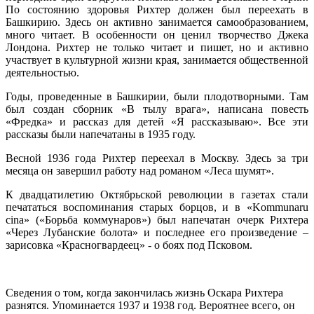
По состоянию здоровья Рихтер должен был переехать в
Башкирию. Здесь он активно занимается самообразованием,
много читает. В особенности он ценил творчество Джека
Лондона. Рихтер не только читает и пишет, но и активно
участвует в культурной жизни края, занимается общественной
деятельностью.
Годы, проведенные в Башкирии, были плодотворными. Там
был создан сборник «В тылу врага», написана повесть
«Фредка» и рассказ для детей «Я рассказываю». Все эти
рассказы были напечатаны в 1935 году.
Весной 1936 года Рихтер переехал в Москву. Здесь за три
месяца он завершил работу над романом «Леса шумят».
К двадцатилетию Октябрьской революции в газетах стали
печататься воспоминания старых борцов, и в «Kommunaru
cina» («Борьба коммунаров») был напечатан очерк Рихтера
«Через Лубанские болота» и последнее его произведение –
зарисовка «Красногвардеец» - о боях под Псковом.
Сведения о том, когда закончилась жизнь Оскара Рихтера
разнятся. Упоминается 1937 и 1938 год. Вероятнее всего, он