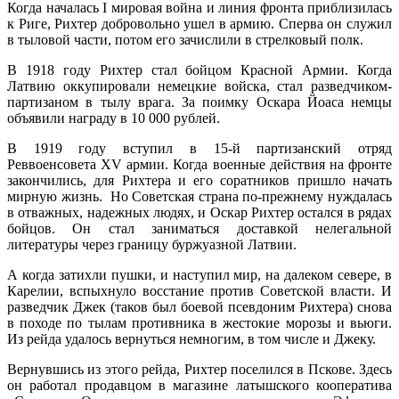
Когда началась I мировая война и линия фронта приблизилась
к Риге, Рихтер добровольно ушел в армию. Сперва он служил
в тыловой части, потом его зачислили в стрелковый полк.
В 1918 году Рихтер стал бойцом Красной Армии. Когда
Латвию оккупировали немецкие войска, стал разведчиком-
партизаном в тылу врага. За поимку Оскара Йоаса немцы
объявили награду в 10 000 рублей.
В 1919 году вступил в 15-й партизанский отряд
Реввоенсовета XV армии. Когда военные действия на фронте
закончились, для Рихтера и его соратников пришло начать
мирную жизнь. Но Советская страна по-прежнему нуждалась
в отважных, надежных людях, и Оскар Рихтер остался в рядах
бойцов. Он стал заниматься доставкой нелегальной
литературы через границу буржуазной Латвии.
А когда затихли пушки, и наступил мир, на далеком севере, в
Карелии, вспыхнуло восстание против Советской власти. И
разведчик Джек (таков был боевой псевдоним Рихтера) снова
в походе по тылам противника в жестокие морозы и вьюги.
Из рейда удалось вернуться немногим, в том числе и Джеку.
Вернувшись из этого рейда, Рихтер поселился в Пскове. Здесь
он работал продавцом в магазине латышского кооператива