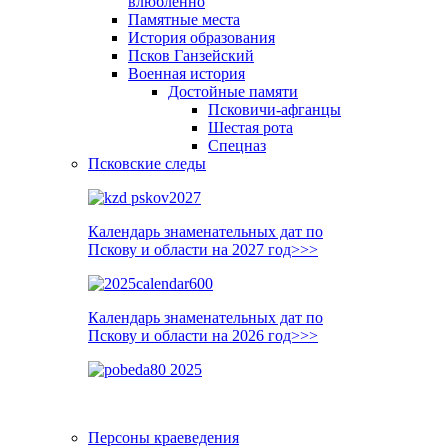
влюблённо
Памятные места
История образования
Псков Ганзейский
Военная история
Достойные памяти
Псковичи-афганцы
Шестая рота
Спецназ
Псковские следы
Календарь знаменательных дат по
Пскову и области на 2027 год>>>
Календарь знаменательных дат по
Пскову и области на 2026 год>>>
Персоны краеведения