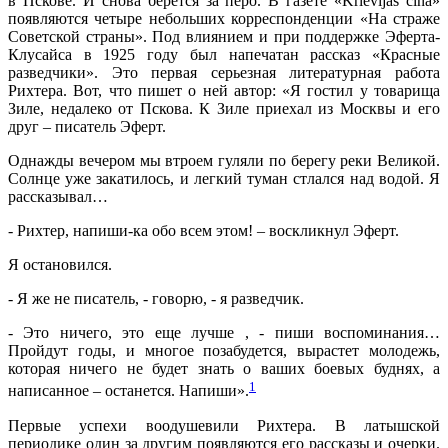
в Пскове. И снова берется за перо. В газете «Krievijas cina»
появляются четыре небольших корреспонденции «На страже
Советской страны». Под влиянием и при поддержке Эферта-
Клусайса в 1925 году был напечатан рассказ «Красные
разведчики». Это первая серьезная литературная работа
Рихтера. Вот, что пишет о ней автор: «Я гостил у товарища
Зиле, недалеко от Пскова. К Зиле приехал из Москвы и его
друг – писатель Эферт.
Однажды вечером мы втроем гуляли по берегу реки Великой.
Солнце уже закатилось, и легкий туман стлался над водой. Я
рассказывал…
- Рихтер, напиши-ка обо всем этом! – воскликнул Эферт.
Я остановился.
- Я же не писатель, - говорю, - я разведчик.
- Это ничего, это еще лучше , - пиши воспоминания…
Пройдут годы, и многое позабудется, вырастет молодежь,
которая ничего не будет знать о ваших боевых буднях, а
1
написанное – останется. Напиши».
Первые успехи воодушевили Рихтера. В латышской
периодике один за другим появляются его рассказы и очерки.