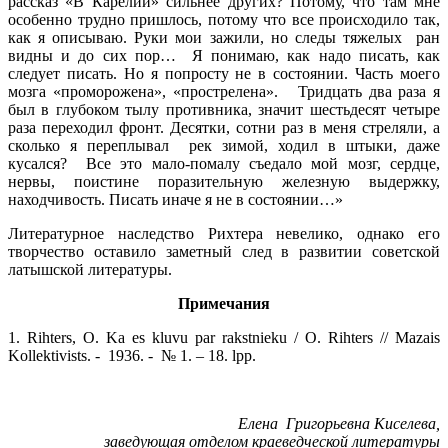
рассказ «В Карелии» сильнее других? Потому, что там мне
особенно трудно пришлось, потому что все происходило так,
как я описываю. Руки мои зажили, но следы тяжелых ран
видны и до сих пор… Я понимаю, как надо писать, как
следует писать. Но я попросту не в состоянии. Часть моего
мозга «проморожена», «прострелена». Тридцать два раза я
был в глубоком тылу противника, значит шестьдесят четыре
раза переходил фронт. Десятки, сотни раз в меня стреляли, а
сколько я переплывал рек зимой, ходил в штыки, даже
кусался? Все это мало-помалу съедало мой мозг, сердце,
нервы, поистине поразительную железную выдержку,
находчивость. Писать иначе я не в состоянии…»
Литературное наследство Рихтера невелико, однако его
творчество оставило заметный след в развитии советской
латышской литературы.
Примечания
1. Rihters, O. Ka es kluvu par rakstnieku / O. Rihters // Mazais
Kollektivists. - 1936. - № 1. – 18. lpp.
Елена Григорьевна Киселева,
заведующая отделом краеведческой литературы