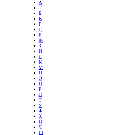
А
T
Б
В
Г
Д
Е
Ж
З
И
Л
К
М
Н
О
П
Р
С
Т
У
Ф
Х
Ц
Ч
Ш