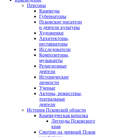
Персоны
Краеведы
Губернаторы
Псковские писатели
и деятели культуры
Художники
Архитекторы,
реставраторы
Исследователи
Композиторы,
музыканты
Религиозные
деятели
Исторические
личности
Ученые
Актеры, режиссеры,
театральные
деятели
История Псковской области
Краеведческая копилка
Легенды Псковского
края
Смотрю на древний Псков