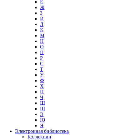
Е
Ж
З
И
Л
К
М
Н
О
П
Р
С
Т
У
Ф
Х
Ц
Ч
Ш
Щ
Э
Ю
Я
Электронная библиотека
Коллекции