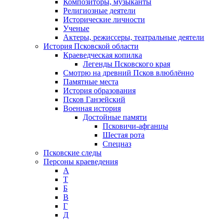
Композиторы, музыканты
Религиозные деятели
Исторические личности
Ученые
Актеры, режиссеры, театральные деятели
История Псковской области
Краеведческая копилка
Легенды Псковского края
Смотрю на древний Псков влюблённо
Памятные места
История образования
Псков Ганзейский
Военная история
Достойные памяти
Псковичи-афганцы
Шестая рота
Спецназ
Псковские следы
Персоны краеведения
А
T
Б
В
Г
Д