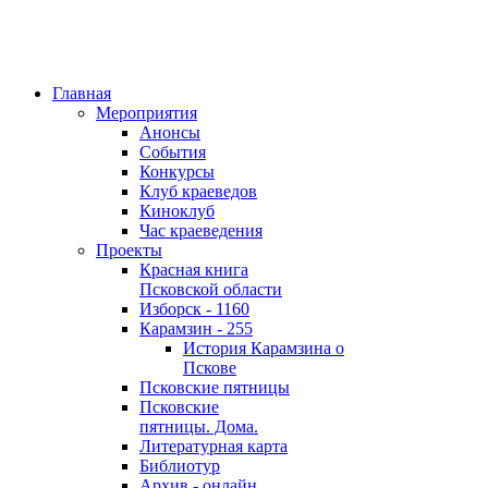
Главная
Мероприятия
Анонсы
События
Конкурсы
Клуб краеведов
Киноклуб
Час краеведения
Проекты
Красная книга
Псковской области
Изборск - 1160
Карамзин - 255
История Карамзина о
Пскове
Псковские пятницы
Псковские
пятницы. Дома.
Литературная карта
Библиотур
Архив - онлайн