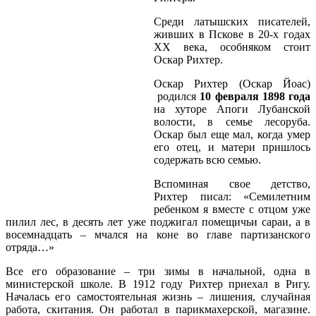
Среди латышских писателей,
живших в Пскове в 20-х годах
ХХ века, особняком стоит
Оскар Рихтер.
Оскар Рихтер (Оскар Йоас)
родился
10 февраля 1898 года
на хуторе Апоги Лубанской
волости, в семье лесоруба.
Оскар был еще мал, когда умер
его отец, и матери пришлось
содержать всю семью.
Вспоминая свое детство,
Рихтер писал: «Семилетним
ребенком я вместе с отцом уже
пилил лес, в десять лет уже поджигал помещичьи сараи, а в
восемнадцать – мчался на коне во главе партизанского
отряда…»
Все его образование – три зимы в начальной, одна в
министерской школе. В 1912 году Рихтер приехал в Ригу.
Началась его самостоятельная жизнь – лишения, случайная
работа, скитания. Он работал в парикмахерской, магазине.