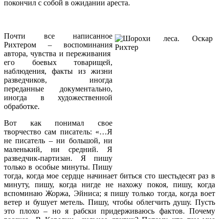
покончил с собой в ожидании ареста.
Почти все написанное
Рихтером – воспоминания
автора, чувства и переживания
его боевых товарищей,
наблюдения, факты из жизни
разведчиков, иногда
переданные документально,
иногда в художественной
обработке.
Вот как понимал свое
творчество сам писатель: «…Я
не писатель – ни большой, ни
маленький, ни средний. Я
разведчик-партизан. Я пишу
только в особые минуты. Пишу
тогда, когда мое сердце начинает биться сто шестьдесят раз в
минуту, пишу, когда нигде не нахожу покоя, пишу, когда
вспоминаю Жоржа, Эйниса; я пишу только тогда, когда воет
ветер и бушует метель. Пишу, чтобы облегчить душу. Пусть
это плохо – но я рабски придерживаюсь фактов. Почему