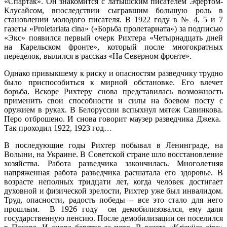
«Спартак». Он знакомится с латышским писателем Эфертом-
Клусайсом, впоследствии сыгравшим большую роль в
становлении молодого писателя. В 1922 году в № 4, 5 и 7
газеты «Proletariata cina» («Борьба пролетариата») за подписью
«Экс» появился первый очерк Рихтера «Четырнадцать дней
на Карельском фронте», который после многократных
переделок, вылился в рассказ «На Северном фронте».
Однако привыкшему к риску и опасностям разведчику трудно
было приспособиться к мирной обстановке. Его влечет
борьба. Вскоре Рихтеру снова представилась возможность
применить свои способности и силы на боевом посту с
оружием в руках. В Белоруссии вспыхнул мятеж Савинкова.
Перо отброшено. И снова говорит маузер разведчика Джека.
Так проходил 1922, 1923 год…
В последующие годы Рихтер побывал в Ленинграде, на
Волыни, на Украине. В Советской стране шло восстановление
хозяйства. Работа разведчика закончилась. Многолетняя
напряженная работа разведчика расшатала его здоровье. В
возрасте неполных тридцати лет, когда человек достигает
духовной и физической зрелости, Рихтер уже был инвалидом.
Труд, опасности, радость победы – все это стало для него
прошлым. В 1926 году он демобилизовался, ему дали
государственную пенсию. После демобилизации он поселился