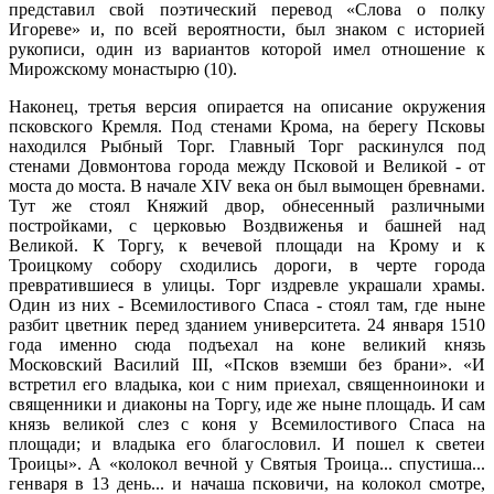
представил свой поэтический перевод «Слова о полку
Игореве» и, по всей вероятности, был знаком с историей
рукописи, один из вариантов которой имел отношение к
Мирожскому монастырю (10).
Наконец, третья версия опирается на описание окружения
псковского Кремля. Под стенами Крома, на берегу Псковы
находился Рыбный Торг. Главный Торг раскинулся под
стенами Довмонтова города между Псковой и Великой - от
моста до моста. В начале XIV века он был вымощен бревнами.
Тут же стоял Княжий двор, обнесенный различными
постройками, с церковью Воздвиженья и башней над
Великой. К Торгу, к вечевой площади на Крому и к
Троицкому собору сходились дороги, в черте города
превратившиеся в улицы. Торг издревле украшали храмы.
Один из них - Всемилостивого Спаса - стоял там, где ныне
разбит цветник перед зданием университета. 24 января 1510
года именно сюда подъехал на коне великий князь
Московский Василий III, «Псков вземши без брани». «И
встретил его владыка, кои с ним приехал, священноиноки и
священники и диаконы на Торгу, иде же ныне площадь. И сам
князь великой слез с коня у Всемилостивого Спаса на
площади; и владыка его благословил. И пошел к светеи
Троицы». А «колокол вечной у Святыя Троица... спустиша...
генваря в 13 день... и начаша псковичи, на колокол смотре,