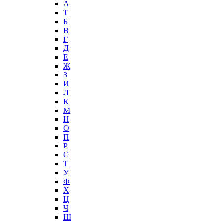
А
T
Б
В
Г
Д
Е
Ж
З
И
Л
К
М
Н
О
П
Р
С
Т
У
Ф
Х
Ц
Ч
Ш