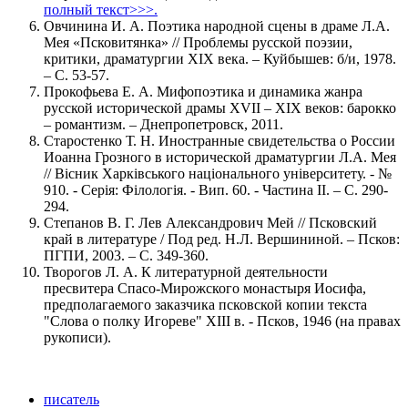
полный текст>>>
.
Овчинина И. А. Поэтика народной сцены в драме Л.А.
Мея «Псковитянка» // Проблемы русской поэзии,
критики, драматургии XIX века. – Куйбышев: б/и, 1978.
– С. 53-57.
Прокофьева Е. А. Мифопоэтика и динамика жанра
русской исторической драмы XVII – XIX веков: барокко
– романтизм. – Днепропетровск, 2011.
Старостенко Т. Н. Иностранные свидетельства о России
Иоанна Грозного в исторической драматургии Л.А. Мея
// Вісник Харківського національного університету. - №
910. - Серія: Філологія. - Вип. 60. - Частина ІI. – С. 290-
294.
Степанов В. Г. Лев Александрович Мей // Псковский
край в литературе / Под ред. Н.Л. Вершининой. – Псков:
ПГПИ, 2003. – С. 349-360.
Творогов Л. А. К литературной деятельности
пресвитера Спасо-Мирожского монастыря Иосифа,
предполагаемого заказчика псковской копии текста
"Слова о полку Игореве" XIII в. - Псков, 1946 (на правах
рукописи).
писатель