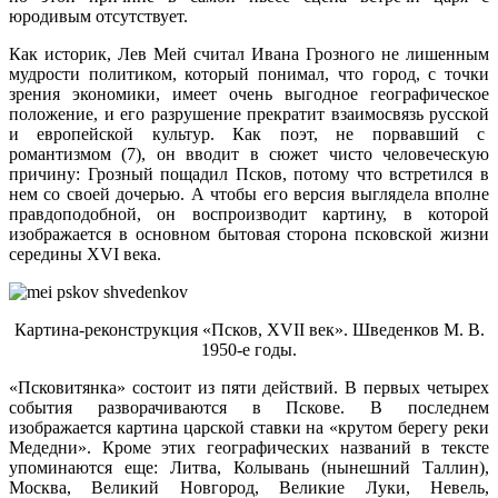
юродивым отсутствует.
Как историк, Лев Мей считал Ивана Грозного не лишенным
мудрости политиком, который понимал, что город, с точки
зрения экономики, имеет очень выгодное географическое
положение, и его разрушение прекратит взаимосвязь русской
и европейской культур. Как поэт, не порвавший с
романтизмом (7), он вводит в сюжет чисто человеческую
причину: Грозный пощадил Псков, потому что встретился в
нем со своей дочерью. А чтобы его версия выглядела вполне
правдоподобной, он воспроизводит картину, в которой
изображается в основном бытовая сторона псковской жизни
середины XVI века.
Картина-реконструкция «Псков, XVII век». Шведенков М. В.
1950-е годы.
«Псковитянка» состоит из пяти действий. В первых четырех
события разворачиваются в Пскове. В последнем
изображается картина царской ставки на «крутом берегу реки
Медедни». Кроме этих географических названий в тексте
упоминаются еще: Литва, Колывань (нынешний Таллин),
Москва, Великий Новгород, Великие Луки, Невель,