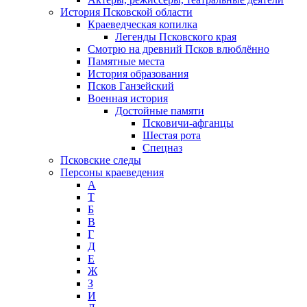
История Псковской области
Краеведческая копилка
Легенды Псковского края
Смотрю на древний Псков влюблённо
Памятные места
История образования
Псков Ганзейский
Военная история
Достойные памяти
Псковичи-афганцы
Шестая рота
Спецназ
Псковские следы
Персоны краеведения
А
T
Б
В
Г
Д
Е
Ж
З
И