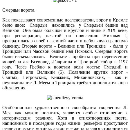
Смердьи ворота.
Как показывают современные исследователи, ворот в Кремле
было двое: Смердьи находились у Смердьей башни над
Великой. Она была большой и круглой и лишь в XIX веке,
при реставрации, начатой по повелению Николая I,
превратилась в своей наземной части в небольшую граненую
башенку. Вторые ворота - Великие или Троицкие - были у
Троицкой или Часовой башни над Псковой. Смердьи ворота
были изначальными. Великие - пробиты при перенесении
мощей князя Всеволода-Гавриила в Троицкий собор в 1197
году. Через Греблю к воротам вели мосты: Смердий и
Троицкий или Великий (5). Появление других ворот -
Святых, Петровских, Княжьих, Михайловских, – как и
неупоминание Л. Меем о Троицких требует дополнительного
объяснения.
Особенностью художественного своеобразия творчества Л.
Мея, как можно полагать, является особое отношение к
историческим реалиям. Хотя в стихотворениях поэта,
написанных в последние годы жизни, рельефно проступают
реалистические мотивы, автор все же оставался сторонником