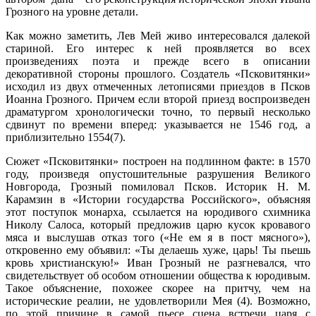
Грозного на уровне детали.
Как можно заметить, Лев Мей живо интересовался далекой
стариной. Его интерес к ней проявляется во всех
произведениях поэта и прежде всего в описании
декоративной стороны прошлого. Создатель «Псковитянки»
исходил из двух отмеченных летописями приездов в Псков
Иоанна Грозного. Причем если второй приезд воспроизведен
драматургом хронологически точно, то первый несколько
сдвинут по времени вперед: указывается не 1546 год, а
приблизительно 1554(7).
Сюжет «Псковитянки» построен на подлинном факте: в 1570
году, произведя опустошительные разрушения Великого
Новгорода, Грозный помиловал Псков. Историк Н. М.
Карамзин в «Истории государства Российского», объясняя
этот поступок монарха, ссылается на юродивого схимника
Николу Салоса, который предложив царю кусок кровавого
мяса и выслушав отказ того («Не ем я в пост мясного»),
откровенно ему объявил: «Ты делаешь хуже, царь! Ты пьешь
кровь христианскую!» Иван Грозный не разгневался, что
свидетельствует об особом отношении общества к юродивым.
Такое объяснение, похожее скорее на притчу, чем на
исторические реалии, не удовлетворили Мея (4). Возможно,
по этой причине в самой пьесе сцена встречи царя с