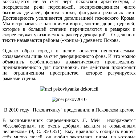
воссоздается не за счет черт псковской архитектуры, а
посредством речи персонажей, воспроизведением чисто
бытовых деталей, фоном эпохи, фигурами реальных лиц.
Достоверность усиливается детализацией псковского Крома.
Мы встречаемся с названиями ворот, мостов, дорог, церквей,
которые в большей степени перечисляются в ремарках и
скорее служат указанием к характеру декораций. Отдельно в
тексте называются районы («концы») древнего Пскова.
Однако образ города в целом остается непостигаемым,
создаваемым лишь за счет декорационного фона. И это можно
объяснить особенностью драматического произведения,
предназначенного для постановки, где действия происходят
на ограниченном пространстве, которое регулируется
рамками сцены.
В 2010 году "Псковитянку" представили в Псковском кремле
В воспоминаниях современников Л. Мей изображается
«безалаберным, но очень добрым, мягким и отзывчивым
человеком» (9, С. 350-351). Ему нравилось собирать вокруг
себя много людей, он любил закатывать пиры, на которые