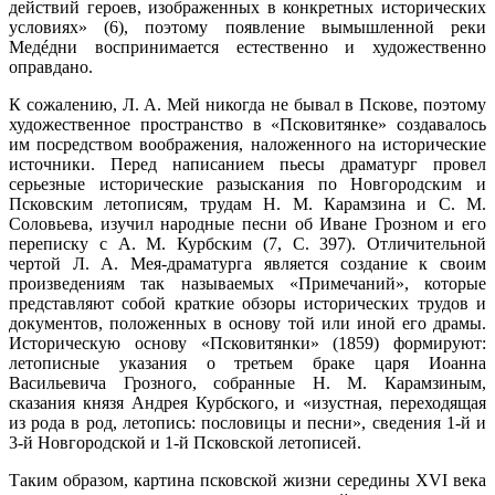
действий героев, изображенных в конкретных исторических
условиях» (6), поэтому появление вымышленной реки
Медéдни воспринимается естественно и художественно
оправдано.
К сожалению, Л. А. Мей никогда не бывал в Пскове, поэтому
художественное пространство в «Псковитянке» создавалось
им посредством воображения, наложенного на исторические
источники. Перед написанием пьесы драматург провел
серьезные исторические разыскания по Новгородским и
Псковским летописям, трудам Н. М. Карамзина и С. М.
Соловьева, изучил народные песни об Иване Грозном и его
переписку с А. М. Курбским (7, С. 397). Отличительной
чертой Л. А. Мея-драматурга является создание к своим
произведениям так называемых «Примечаний», которые
представляют собой краткие обзоры исторических трудов и
документов, положенных в основу той или иной его драмы.
Историческую основу «Псковитянки» (1859) формируют:
летописные указания о третьем браке царя Иоанна
Васильевича Грозного, собранные Н. М. Карамзиным,
сказания князя Андрея Курбского, и «изустная, переходящая
из рода в род, летопись: пословицы и песни», сведения 1-й и
3-й Новгородской и 1-й Псковской летописей.
Таким образом, картина псковской жизни середины XVI века