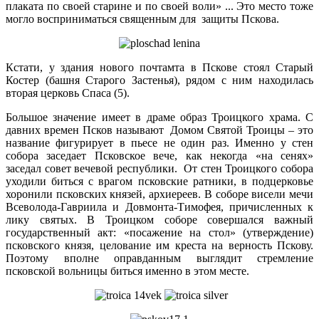
плаката по своей старине и по своей воли» ... Это место тоже
могло восприниматься священным для защиты Пскова.
Кстати, у здания нового почтамта в Пскове стоял Старый
Костер (башня Старого Застенья), рядом с ним находилась
вторая церковь Спаса (5).
Большое значение имеет в драме образ Троицкого храма. С
давних времен Псков называют Домом Святой Троицы – это
название фигурирует в пьесе не один раз. Именно у стен
собора заседает Псковское вече, как некогда «на сенях»
заседал совет вечевой республики. От стен Троицкого собора
уходили биться с врагом псковские ратники, в подцерковье
хоронили псковских князей, архиереев. В соборе висели мечи
Всеволода-Гавриила и Довмонта-Тимофея, причисленных к
лику святых. В Троицком соборе совершался важный
государственный акт: «посажение на стол» (утверждение)
псковского князя, целование им креста на верность Пскову.
Поэтому вполне оправданным выглядит стремление
псковской вольницы биться именно в этом месте.