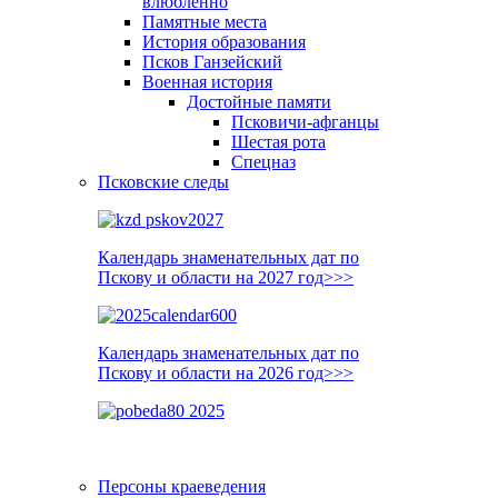
влюблённо
Памятные места
История образования
Псков Ганзейский
Военная история
Достойные памяти
Псковичи-афганцы
Шестая рота
Спецназ
Псковские следы
Календарь знаменательных дат по
Пскову и области на 2027 год>>>
Календарь знаменательных дат по
Пскову и области на 2026 год>>>
Персоны краеведения