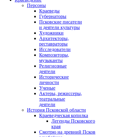
Персоны
Краеведы
Губернаторы
Псковские писатели
и деятели культуры
Художники
Архитекторы,
реставраторы
Исследователи
Композиторы,
музыканты
Религиозные
деятели
Исторические
личности
Ученые
Актеры, режиссеры,
театральные
деятели
История Псковской области
Краеведческая копилка
Легенды Псковского
края
Смотрю на древний Псков