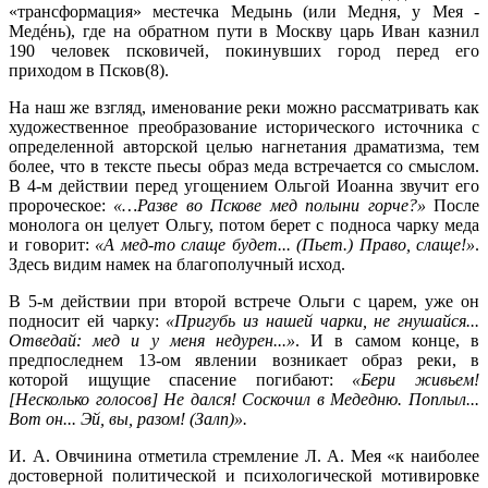
«трансформация» местечка Медынь (или Медня, у Мея -
Медéнь), где на обратном пути в Москву царь Иван казнил
190 человек псковичей, покинувших город перед его
приходом в Псков(8).
На наш же взгляд, именование реки можно рассматривать как
художественное преобразование исторического источника с
определенной авторской целью нагнетания драматизма, тем
более, что в тексте пьесы образ меда встречается со смыслом.
В 4-м действии перед угощением Ольгой Иоанна звучит его
пророческое:
«…Разве во Пскове мед полыни горче?»
После
монолога он целует Ольгу, потом берет с подноса чарку меда
и говорит:
«А мед-то слаще будет... (Пьет.) Право, слаще!»
.
Здесь видим намек на благополучный исход.
В 5-м действии при второй встрече Ольги с царем, уже он
подносит ей чарку:
«Пригубь из нашей чарки, не гнушайся...
Отведай: мед и у меня недурен...»
. И в самом конце, в
предпоследнем 13-ом явлении возникает образ реки, в
которой ищущие спасение погибают:
«Бери живьем!
[Несколько голосов] Не дался! Соскочил в Медедню. Поплыл...
Вот он... Эй, вы, разом! (Залп)».
И. А. Овчинина отметила стремление Л. А. Мея «к наиболее
достоверной политической и психологической мотивировке