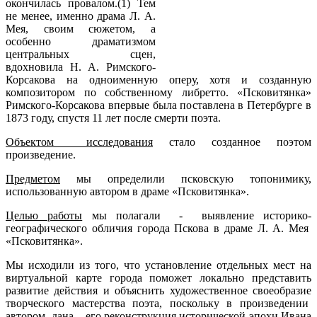
окончилась провалом.(1) Тем
не менее, именно драма Л. А.
Мея, своим сюжетом, а
особенно драматизмом
центральных сцен,
вдохновила Н. А. Римского-
Корсакова на одноименную оперу, хотя и созданную
композитором по собственному либретто. «Псковитянка»
Римского-Корсакова впервые была поставлена в Петербурге в
1873 году, спустя 11 лет после смерти поэта.
Объектом исследования
стало созданное поэтом
произведение.
Предметом
мы определили псковскую топонимику,
использованную автором в драме «Псковитянка».
Целью работы
мы полагали - выявление историко-
географического обличия города Пскова в драме Л. А. Мея
«Псковитянка».
Мы исходили из того, что установление отдельных мест на
виртуальной карте города поможет локально представить
развитие действия и объяснить художественное своеобразие
творческого мастерства поэта, поскольку в произведении
автором дана его реконструкция исторической эпохи Ивана