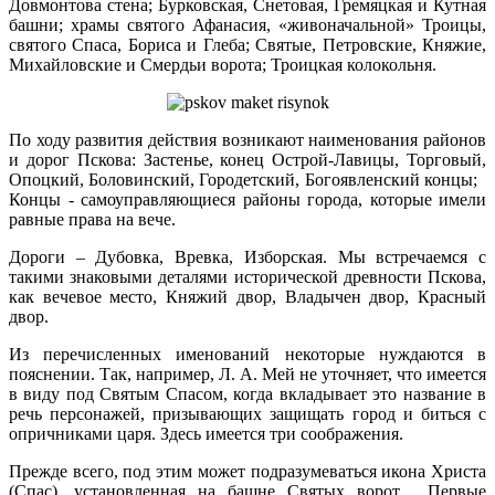
Довмонтова стена; Бурковская, Снетовая, Гремяцкая и Кутная
башни; храмы святого Афанасия, «живоначальной» Троицы,
святого Спаса, Бориса и Глеба; Святые, Петровские, Княжие,
Михайловские и Смердьи ворота; Троицкая колокольня.
По ходу развития действия возникают наименования районов
и дорог Пскова: Застенье, конец Острой-Лавицы, Торговый,
Опоцкий, Боловинский, Городетский, Богоявленский концы;
Концы - самоуправляющиеся районы города, которые имели
равные права на вече.
Дороги – Дубовка, Вревка, Изборская. Мы встречаемся с
такими знаковыми деталями исторической древности Пскова,
как вечевое место, Княжий двор, Владычен двор, Красный
двор.
Из перечисленных именований некоторые нуждаются в
пояснении. Так, например, Л. А. Мей не уточняет, что имеется
в виду под Святым Спасом, когда вкладывает это название в
речь персонажей, призывающих защищать город и биться с
опричниками царя. Здесь имеется три соображения.
Прежде всего, под этим может подразумеваться икона Христа
(Спас), установленная на башне Святых ворот. Первые