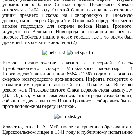
упоминания о башне Святых ворот Псковского Кремля
относятся к 1404 году. От этой башни начинались основные
улицы древнего Пскова: на Новгородскую и Гдовскую
дороги, на юг через Средний и Окольный город. Это место
вполне подходило для встречи войска Ивана Грозного,
идущего из Великого Новгорода и остановившегося на
погосте Любятово (ныне в черте города), где в то время был
древний Никольский монастырь (2).
Второе предположение связано с историей Спасо-
Преображенского собора Мирóжского монастыря. В
Новгородской летописи под 6664 (1156) годом в связи со
смертью новгородского архиепископа Нифонта говорится о
создании им церкви святого Спаса в Пскове над Великою
рекою: «а в Плъскове святого Спаса церковь създа камяну…»
(3). Однако, можно сомневаться, что отряды самообороны,
собранные для защиты от Ивана Грозного, собирались бы на
противоположном берегу Великой.
Известно, что Л. А. Мей после завершения образования в
Царскосельском лицее в 1841 году к публичному испытанию