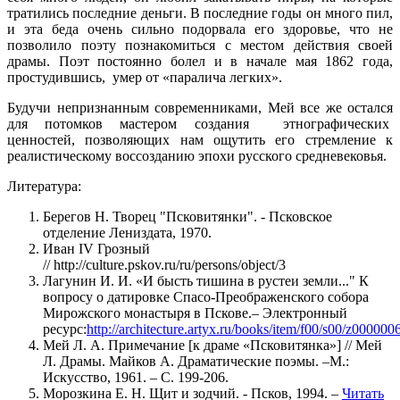
тратились последние деньги. В последние годы он много пил,
и эта беда очень сильно подорвала его здоровье, что не
позволило поэту познакомиться с местом действия своей
драмы. Поэт постоянно болел и в начале мая 1862 года,
простудившись, умер от «паралича легких».
Будучи непризнанным современниками, Мей все же остался
для потомков мастером создания этнографических
ценностей, позволяющих нам ощутить его стремление к
реалистическому воссозданию эпохи русского средневековья.
Литература:
Берегов Н. Творец "Псковитянки". - Псковское
отделение Лениздата, 1970.
Иван IV Грозный
// http://culture.pskov.ru/ru/persons/object/3
Лагунин И. И. «И бысть тишина в рустеи земли..." К
вопросу о датировке Спасо-Преображенского собора
Мирожского монастыря в Пскове.– Электронный
ресурс:
http://architecture.artyx.ru/books/item/f00/s00/z000000
Мей Л. А. Примечание [к драме «Псковитянка»] // Мей
Л. Драмы. Майков А. Драматические поэмы. –М.:
Искусство, 1961. – С. 199-206.
Морозкина Е. Н. Щит и зодчий. - Псков, 1994. –
Читать