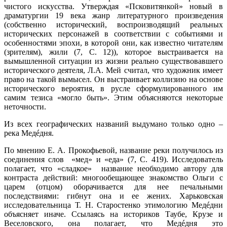
чистого искусства. Утверждая «Псковитянкой» новый в
драматургии 19 века жанр литературного произведения
(собственно исторический, воспроизводящий реальных
исторических персонажей в соответствии с событиями и
особенностями эпохи, в которой они, как известно читателям
(зрителям), жили (7, С. 12)), которое выстраивается на
вымышленной ситуации из жизни реально существовавшего
исторического деятеля, Л.А. Мей считал, что художник имеет
право на такой вымысел. Он выстраивает коллизию на основе
исторического вероятия, в русле сформулированного им
самим тезиса «могло быть». Этим объясняются некоторые
неточности.
Из всех географических названий выдумано только одно –
река Медéдня.
По мнению Е. А. Прокофьевой, название реки получилось из
соединения слов «мед» и «еда» (7, С. 419). Исследователь
полагает, что «сладкое» название необходимо автору для
контраста действий: многообещающее знакомство Ольги с
царем (отцом) оборачивается для нее печальными
последствиями: гибнут она и ее жених. Харьковская
исследовательница Т. Н. Старостенко этимологию Медéдни
объясняет иначе. Ссылаясь на историков Таубе, Крузе и
Веселовского, она полагает, что Медéдня это