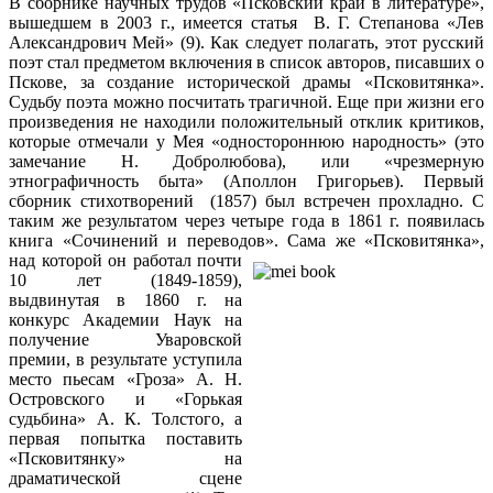
В сборнике научных трудов «Псковский край в литературе»,
вышедшем в 2003 г., имеется статья В. Г. Степанова «Лев
Александрович Мей» (9). Как следует полагать, этот русский
поэт стал предметом включения в список авторов, писавших о
Пскове, за создание исторической драмы «Псковитянка».
Судьбу поэта можно посчитать трагичной. Еще при жизни его
произведения не находили положительный отклик критиков,
которые отмечали у Мея «одностороннюю народность» (это
замечание Н. Добролюбова), или «чрезмерную
этнографичность быта» (Аполлон Григорьев). Первый
сборник стихотворений (1857) был встречен прохладно. С
таким же результатом через четыре года в 1861 г. появилась
книга «Сочинений и переводов».
Сама же «Псковитянка»,
над которой он работал почти
10 лет (1849-1859),
выдвинутая в 1860 г. на
конкурс Академии Наук на
получение Уваровской
премии, в результате уступила
место пьесам «Гроза» А. Н.
Островского и «Горькая
судьбина» А. К. Толстого, а
первая попытка поставить
«Псковитянку» на
драматической сцене