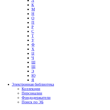
Л
К
М
Н
О
П
Р
С
Т
У
Ф
Х
Ц
Ч
Ш
Щ
Э
Ю
Я
Электронная библиотека
Коллекции
Персоналии
Фондодержатели
Поиск по ЭБ