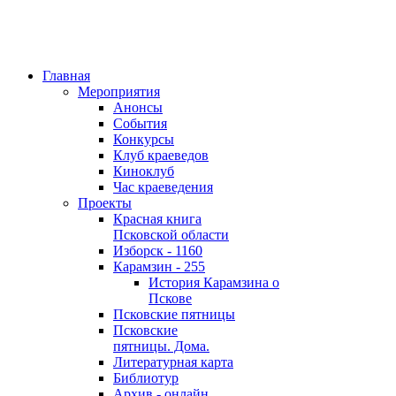
Главная
Мероприятия
Анонсы
События
Конкурсы
Клуб краеведов
Киноклуб
Час краеведения
Проекты
Красная книга
Псковской области
Изборск - 1160
Карамзин - 255
История Карамзина о
Пскове
Псковские пятницы
Псковские
пятницы. Дома.
Литературная карта
Библиотур
Архив - онлайн