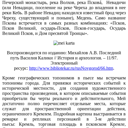
Печерский монастырь, река Волхов, река Псковá, Невадичи
(или Невадици, поселение на реке Череха до впадения в нее
реки Кебь. В районе Невадиц находился известный брод через
Череху, существующий и поныне), Медень. Само название
Пскова встречается в самых разных комбинациях: «Псков,
Псков Великий, осударь-Псков, Псков-государь, Осударь
Великий Псков, и Дом пресвятой Троицы».
Воспроизводится по изданию: Михайлов А.В. Последний
путь Василия Калики // История и археология. – 11/97.
Электронный
ресурс:
http://www.bibliotekar.ru/rusNovgorod/66.htm
.
Кроме географических топонимов в пьесе мы встречаем
топонимы города. Для привязки исторических событий к
исторической местности, для создания художественного
пространства произведения, в котором описываемые события
приобретали бы черты реального и действительного, Мей
достаточно полно перечисляет отдельные места, которые
служат для пространственной ориентации действия,
ограниченного Кремлем. Подробная картина выстраивается в
ремарке и репликах персонажей в 3-м действии
пьесы: Кремль, торговая площадь в псковском Кремле,