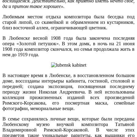
восхищаемся. Действительно, как приятно иметь нечто своё,
да и притом такое хорошее».
Любимым местом отдыха композитора была беседка под
старой липой, со скамейкой и обрамлением из кустарников,
близ восточной аллеи, ограничивающей цветник.
В Любенске весной 1908 года была закончена последняя
опера «Золотой петушок». В этом домк, в ночь на 21 июня
1908 года композитор скончался, но семья продолжала жить в
нем до 1919 года.
В настоящее время в Любенске, в восстановленном большом
доме, воссозданы интерьеры кабинета, гостиной, столовой и
передней; создана экспозиция, посвященная последнему
периоду жизни Николая Андреевича. В ней использованы
коллекция прижизненных изданий всех произведений
Римского-Корсакова, его посмертная маска, семейные
фотографии, мемориальные вещи.
В семье сохранялись личные вещи, которые были переданы
Любенскому музею внучкой композитора Татьяной
Владимировной Римской-Корсаковой. В числе этих
предметов такие уникальные раритеты, как вышивки его