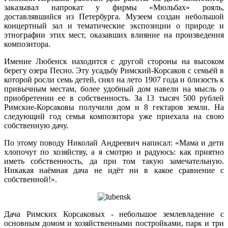
заказывал напрокат у фирмы «Мюльбах» рояль,
доставлявшийся из Петербурга. Музеем создан небольшой
концертный зал и тематические экспозиции о природе и
этнографии этих мест, оказавших влияние на произведения
композитора.
Имение Любенск находится с другой стороны на высоком
берегу озера Песно. Эту усадьбу Римский-Корсаков с семьёй в
которой росли семь детей, снял на лето 1907 года и близость к
привычным местам, более удобный дом навели на мысль о
приобретении ее в собственность. За 13 тысяч 500 рублей
Римские-Корсаковы получили дом и 8 гектаров земли. На
следующий год семья композитора уже приехала на свою
собственную дачу.
По этому поводу Николай Андреевич написал: «Мама и дети
хлопочут по хозяйству, а я смотрю и радуюсь: как приятно
иметь собственность, да при том такую замечательную.
Никакая наёмная дача не идёт ни в какое сравнение с
собственной!».
Дача Римских Корсаковых - небольшое землевладение с
основным домом и хозяйственными постройками, парк и три