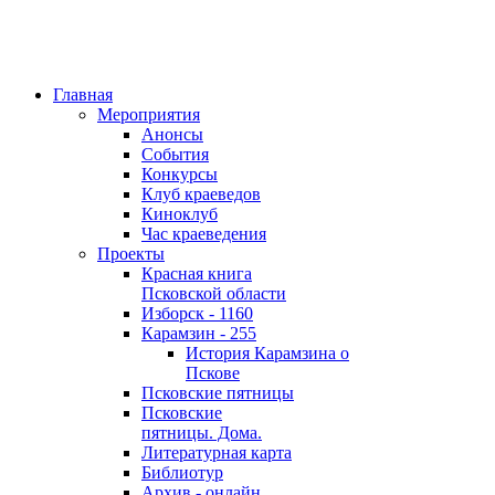
Главная
Мероприятия
Анонсы
События
Конкурсы
Клуб краеведов
Киноклуб
Час краеведения
Проекты
Красная книга
Псковской области
Изборск - 1160
Карамзин - 255
История Карамзина о
Пскове
Псковские пятницы
Псковские
пятницы. Дома.
Литературная карта
Библиотур
Архив - онлайн