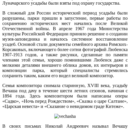
Луначарского усадьбы были взяты под охрану государства.
В сложный для России исторический период усадьбы были
разрушены, парки пришли в запустение, первые работы по
сохранению исторических мест начались после Великой
Отечественной войны. В апреле 1967 года Министерства
культуры Российской Федерации приняло решение о создании
музея-заповедника и началось системное восстановление
усадеб. Основой стали документы семейного архива Римских-
Корсаковых, включающего более сотни фотографий Любенска
1907-1913 годов, а также рисунки, сделанные по памяти
членами этой семьи, хорошо помнившими Любенск даже с
мелкими деталями внешнего облика домов, их интерьеров и
композиции парка, который специалисты стремились
сохранить таким, каким его видел великий композитор.
Семья композитора снимала старинную, XVIII века, усадьбу
Вечаша под дачу в течение шести летних сезонов, начиная с
1894 года. Здесь композитором были написаны оперы
«Садко», «Ночь перед Рождеством», «Сказка о царе Салтане»,
«Царская невеста» и «Сказание о невидимом граде Китеже».
В своих письмах Николай Андреевич называл Вечашу