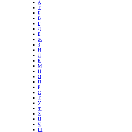
А
T
Б
В
Г
Д
Е
Ж
З
И
Л
К
М
Н
О
П
Р
С
Т
У
Ф
Х
Ц
Ч
Ш