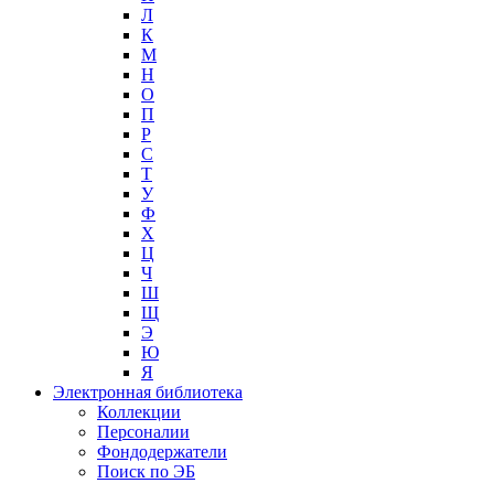
Л
К
М
Н
О
П
Р
С
Т
У
Ф
Х
Ц
Ч
Ш
Щ
Э
Ю
Я
Электронная библиотека
Коллекции
Персоналии
Фондодержатели
Поиск по ЭБ