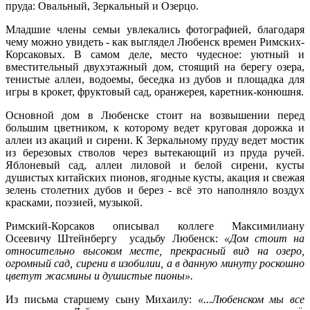
пруда: Овальный, Зеркальный и Озерцо.
Младшие члены семьи увлекались фотографией, благодаря
чему можно увидеть - как выглядел Любенск времен Римских-
Корсаковых. В самом деле, место чудесное: уютный и
вместительный двухэтажный дом, стоящий на берегу озера,
тенистые аллеи, водоемы, беседка из дубов и площадка для
игры в крокет, фруктовый сад, оранжерея, каретник-конюшня.
Основной дом в Любенске стоит на возвышении перед
большим цветником, к которому ведет круговая дорожка и
аллеи из акаций и сирени. К Зеркальному пруду ведет мостик
из березовых стволов через вытекающий из пруда ручей.
Яблоневый сад, аллеи лиловой и белой сирени, кусты
душистых китайских пионов, ягодные кусты, акация и свежая
зелень столетних дубов и берез - всё это наполняло воздух
красками, поэзией, музыкой.
Римский-Корсаков описывал коллеге Максимилиану
Осеевичу Штейнбергу усадьбу Любенск:
«Дом стоит на
относительно высоком месте, прекрасный вид на озеро,
огромный сад, сирени в изобилии, а в данную минуту роскошно
цветут жасмины и душистые пионы».
Из письма старшему сыну Михаилу:
«...Любенском мы все