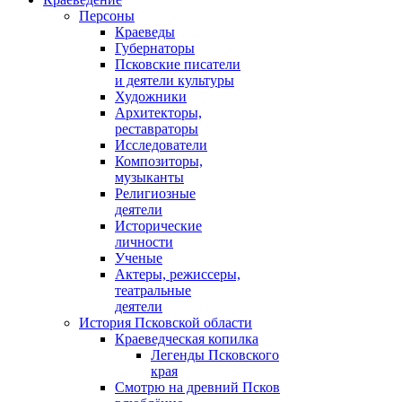
Персоны
Краеведы
Губернаторы
Псковские писатели
и деятели культуры
Художники
Архитекторы,
реставраторы
Исследователи
Композиторы,
музыканты
Религиозные
деятели
Исторические
личности
Ученые
Актеры, режиссеры,
театральные
деятели
История Псковской области
Краеведческая копилка
Легенды Псковского
края
Смотрю на древний Псков