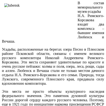
В состав
мемориального
музея-усадьбы
Н.А. Римского-
Корсакова
входят два
комплекса –
бывшие имения
Любенск и
Вечаша.
Усадьбы, расположенные на берегах озера Песно в Плюсском
районе Псковской области, связаны с именем великого
русского композитора Николай Андреевича Римского-
Корсакова. Эти места сохраняют удивительные по красоте и
очень русские пейзажи: холмы и поля, озера, леса, рощи, сады
и аллеи. Любенск и Вечаша стали не только местом дачного
отдыха Н.А. Римского-Корсакова и его семьи. Природа, тогда
Лужского, современного Плюсского края, придавала силу
вдохновению композитора.
Эти места не просто объекты культурного наследия
федерального значения. Это памятник духовной культуры
России дорогой сердцу каждого русского человека. Поэтому,
еще в 1921 году по инициативе наркома просвещения РСФСР