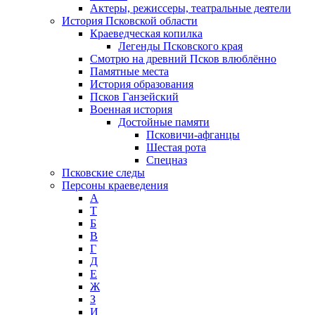
Актеры, режиссеры, театральные деятели
История Псковской области
Краеведческая копилка
Легенды Псковского края
Смотрю на древний Псков влюблённо
Памятные места
История образования
Псков Ганзейский
Военная история
Достойные памяти
Псковичи-афганцы
Шестая рота
Спецназ
Псковские следы
Персоны краеведения
А
T
Б
В
Г
Д
Е
Ж
З
И