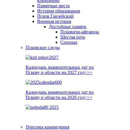
влюблённо
Памятные места
История образования
Псков Ганзейский
Военная история
Достойные памяти
Псковичи-афганцы
Шестая рота
Спецназ
Псковские следы
Календарь знаменательных дат по
Пскову и области на 2027 год>>>
Календарь знаменательных дат по
Пскову и области на 2026 год>>>
Персоны краеведения