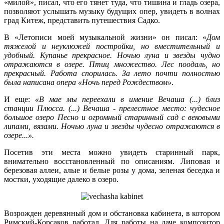
«милой», писал, что его тянет туда, что тишина и гладь озера,
позволяют услышать музыку будущих опер, увидеть в волнах
град Китеж, представить путешествия Садко.
В «Летописи моей музыкальной жизни» он писал: «
Дом
тяжелой и неуклюжей постройки, но вместительный и
удобный. Купанье прекрасное. Ночью луна и звезды чудно
отражаются в озере. Птиц множество. Лес поодаль, но
прекрасный. Работа спорилась. За лето почти полностью
была написана опера «Ночь перед Рождеством»
.
И еще:
«В мае мы переехали в имение Вечаша (...) близ
станции Плюсса. (...) Вечаша - прелестное место: чудесное
большое озеро Песно и огромный старинный сад с вековыми
липами, вязами. Ночью луна и звезды чудесно отражаются в
озере...».
Посетив эти места можно увидеть старинный парк,
внимательно восстановленный по описаниям. Липовая и
березовая аллеи, алые и белые розы у дома, зеленая беседка и
мостки, уходящие далеко в озеро.
Возрожден деревянный дом и обстановка кабинета, в котором
Римский-Корсаков работал. Для работы на даче композитор