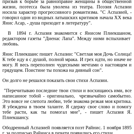
призыв к борьбе за равноправие женщины в общественной
жизни, поэтесса была уволена из театра. Поэзия Аспазии
носила характер прогрессивного романтизма. "С Аспазией, -
говорил один из видных латышских критиков начала ХХ века
Янис Асар, - душа приходит в литературу".
В 1894 г. Аспазия знакомится с Янисом Плиекшаном,
редактором газеты "Диенас Лапа". Между ними вспыхивает
любовь.
Янис Плиекшанс пишет Аспазии: "Светлая моя Дочь Солнца!
К тебе иду я с душой, полной мрака. И грех идти, но иначе не
могу. Я весь переполнен чудесными мечтами о настоящем и
грядущем. Поистине ты похожа на дивный сон".
Он долго не решался показать свои стихи Аспазии.
"Перечитываю последние твои стихи и восхищаюсь ими, все
написанное тобой - оригинально, чрезвычайно самобытно.
Это вовсе не слепота любви, тебе знакома резкая моя критика.
Я убеждена в твоем таланте. Я сдержу свое слово и помогу
тебе расти, как ты помогал мне", - пишет Аспазия Я.
Плиекшансу.
Ободренный Аспазией появляется поэт Райнис. 1 ноября 1895
г. за подписью Райниса в печати появились его стихи.