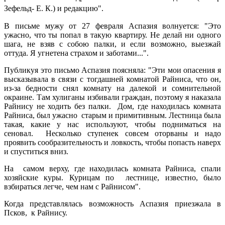
Зефельд- Е. К.) и редакцию".
В письме мужу от 27 февраля Аспазия волнуется: "Это
ужасно, что ты попал в такую квартиру. Не делай ни одного
шага, не взяв с собою палки, и если возможно, выезжай
оттуда. Я угнетена страхом и заботами...".
Публикуя это письмо Аспазия поясняла: "Эти мои опасения я
высказывала в связи с тогдашней комнатой Райниса, что он,
из-за бедности снял комнату на далекой и сомнительной
окраине. Там хулиганы избивали граждан, поэтому я наказала
Райнису не ходить без палки. Дом, где находилась комната
Райниса, был ужасно старым и примитивным. Лестница была
такая, какие у нас используют, чтобы подниматься на
сеновал. Несколько ступенек совсем оторваны и надо
проявить сообразительность и ловкость, чтобы попасть наверх
и спуститься вниз.
На самом верху, где находилась комната Райниса, спали
хозяйские куры. Курицам по лестнице, известно, было
взбираться легче, чем нам с Райнисом".
Когда представлялась возможность Аспазия приезжала в
Псков, к Райнису.