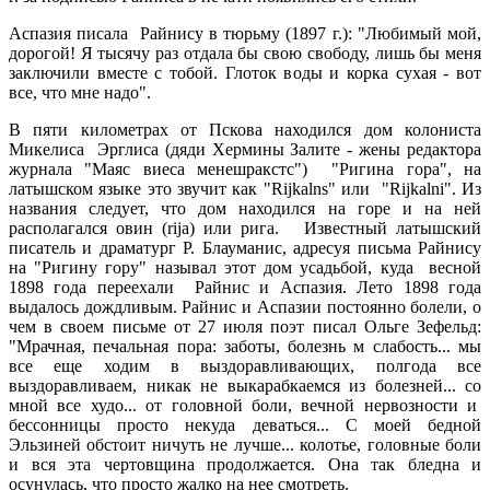
Аспазия писала Райнису в тюрьму (1897 г.): "Любимый мой,
дорогой! Я тысячу раз отдала бы свою свободу, лишь бы меня
заключили вместе с тобой. Глоток воды и корка сухая - вот
все, что мне надо".
В пяти километрах от Пскова находился дом колониста
Микелиса Эрглиса (дяди Хермины Залите - жены редактора
журнала "Маяс виеса менешракстс") "Ригина гора", на
латышском языке это звучит как "Rijkalns" или "Rijkalni". Из
названия следует, что дом находился на горе и на ней
располагался овин (rija) или рига. Известный латышский
писатель и драматург Р. Блауманис, адресуя письма Райнису
на "Ригину гору" называл этот дом усадьбой, куда весной
1898 года переехали Райнис и Аспазия. Лето 1898 года
выдалось дождливым. Райнис и Аспазии постоянно болели, о
чем в своем письме от 27 июля поэт писал Ольге Зефельд:
"Мрачная, печальная пора: заботы, болезнь м слабость... мы
все еще ходим в выздоравливающих, полгода все
выздоравливаем, никак не выкарабкаемся из болезней... со
мной все худо... от головной боли, вечной нервозности и
бессонницы просто некуда деваться... С моей бедной
Эльзиней обстоит ничуть не лучше... колотье, головные боли
и вся эта чертовщина продолжается. Она так бледна и
осунулась, что просто жалко на нее смотреть.