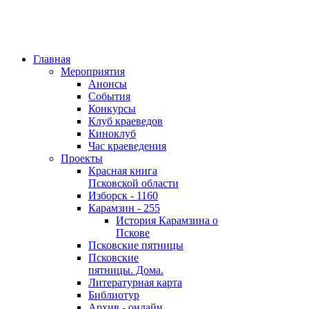
Главная
Мероприятия
Анонсы
События
Конкурсы
Клуб краеведов
Киноклуб
Час краеведения
Проекты
Красная книга
Псковской области
Изборск - 1160
Карамзин - 255
История Карамзина о
Пскове
Псковские пятницы
Псковские
пятницы. Дома.
Литературная карта
Библиотур
Архив - онлайн