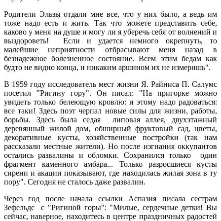
Родители Эльзы отдали мне все, что у них было, а ведь им
тоже надо есть и жить. Так что можете представить себе,
каково у меня на душе и могу ли я уберечь себя от волнений и
выздороветь! Если и удается немного окрепнуть, то
малейшие неприятности отбрасывают меня назад в
безнадежное болезненное состояние. Всем этим бедам как
будто не видно конца, и никаким аршином их не измеришь".
В 1959 году исследователь мест жизни Я. Райниса П. Салумс
посетил "Ригину гору". Он писал: "На пригорке можно
увидеть только белеющую кровлю: и этому надо радоваться:
все таки! Здесь поэт черпал новые силы для жизни, работы,
борьбы. Здесь была седая липовая аллея, двухэтажный
деревянный жилой дом, обширный фруктовый сад, цветы,
декоративные кусты, хозяйственные постройки (так нам
рассказали местные жители). Но после изгнания оккупантов
остались развалины и обломки. Сохранился только один
фрагмент каменного амбара... Только разросшиеся кусты
сирени и акации показывают, где находилась жилая зона в ту
пору". Сегодня не сталось даже развалин.
Через год после начала ссылки Аспазия писала сестрам
Зефельдс с "Ригиной горы": "Милые, сердечные детки! Вы
сейчас, наверное, находитесь в центре праздничных радостей