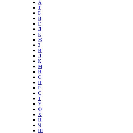
А
T
Б
В
Г
Д
Е
Ж
З
И
Л
К
М
Н
О
П
Р
С
Т
У
Ф
Х
Ц
Ч
Ш