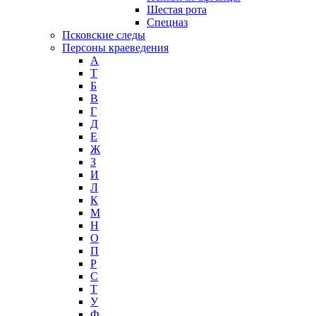
Шестая рота
Спецназ
Псковские следы
Персоны краеведения
А
T
Б
В
Г
Д
Е
Ж
З
И
Л
К
М
Н
О
П
Р
С
Т
У
Ф