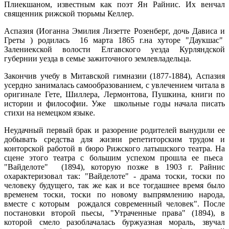
Плиекшаном, известным как поэт Ян Райнис. Их венчал
священник рижской тюрьмы Келлер.
Аспазия (Иоганна Эмилия Лизетте Розенберг, дочь Дависа и
Греты ) родилась 16 марта 1865 г.на хуторе "Даукшас"
Залениекской волости Елгавского уезда Курляндской
губернии уезда в семье зажиточного землевладельца.
Закончив учебу в Митавской гимназии (1877-1884), Аспазия
усердно занималась самообразованием, с увлечением читала в
оригинале Гете, Шиллера, Лермонтова, Пушкина, книги по
истории и философии. Уже школьные годы начала писать
стихи на немецком языке.
Неудачный первый брак и разорение родителей вынудили ее
добывать средства для жизни репетиторским трудом и
конторской работой в бюро Рижского латышского театра. На
сцене этого театра с большим успехом прошла ее пьеса
"Вайделоте" (1894), которую позже в 1903 г. Райнис
охарактеризовал так: "Вайделоте" - драма тоски, тоски по
человеку будущего, так же как и все тогдашнее время было
временем тоски, тоски по новому выпрямлению народа,
вместе с которым рождался современный человек". После
постановки второй пьесы, "Утраченные права" (1894), в
которой смело разоблачалась буржуазная мораль, звучал