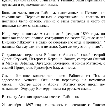
Единственной связью с Латвией у Райниса была переписка с
друзьями и единомышленниками.
Большая часть писем Райниса, написанных в Пскове не
сохранилась. Переписываться с соратниками и хранить их
послания было опасно. Райнис с этим считался и часто от
посылки писем отказывался.
Например, в письме Аспазии от 5 февраля 1899 года, он
посылал соболезнование сотруднику по газете "Диенас лапа"
Видиню ("Джону") в связи со смертью его отца и приписал: "
написал бы ему сам, но я не знаю, будет ли ему это приятно".
Сохранилась переписка Райниса с Аспазией, своей сестрой
Дорой Стучкой, Петером и Хермине Залите, сестрами Ольгой
и Марией Зефельд, Эдуардом Волтером, Ароном Матисом, с
семьей Приедисов, Рудольфом Блауманисом.
Самое большое количество писем Райниса из Пскова
адресовано Аспазии. Они вели переписку на немецком
языке. Сестре Доре и Арону Матису поэт писал по-
латышски. Эдуарду Волтеру писал на русском языке.
В ссылку Аспазия приехала вместе с Райнисом.
21 декабря 1897 года состоялось ее венчание с Янисом