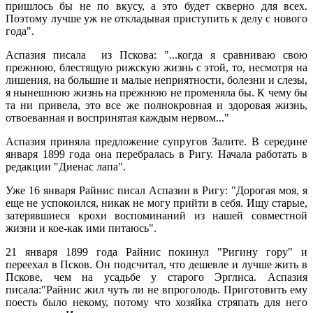
пришлось бы не по вкусу, а это будет скверно для всех.
Поэтому лучше уж не откладывая приступить к делу с нового
года".
Аспазия писала из Пскова: "...когда я сравниваю свою
прежнюю, блестящую рижскую жизнь с этой, то, несмотря на
лишения, на большие и малые неприятности, болезни и слезы,
я нынешнюю жизнь на прежнюю не променяла бы. К чему бы
та ни привела, это все же полнокровная и здоровая жизнь,
отвоеванная и воспринятая каждым нервом..."
Аспазия приняла предложение супругов Залите. В середине
января 1899 года она перебралась в Ригу. Начала работать в
редакции "Диенас лапа".
Уже 16 января Райнис писал Аспазии в Ригу: "Дорогая моя, я
еще не успокоился, никак не могу прийти в себя. Ищу старые,
затерявшиеся крохи воспоминаний из нашей совместной
жизни и кое-как ими питаюсь".
21 января 1899 года Райнис покинул "Ригину гору" и
переехал в Псков. Он подсчитал, что дешевле и лучше жить в
Пскове, чем на усадьбе у старого Эрглиса. Аспазия
писала:"Райнис жил чуть ли не впроголодь. Приготовить ему
поесть было некому, потому что хозяйка стряпать для него