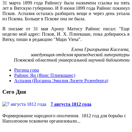
31 марта 1899 года Райнису была назначена ссылка на пять
лет в Вятскую губернию. И 8 июня 1899 года Райнис покинул
Псков. Аспазия осталась разбирать вещи и через день уехала
из Пскова. Больше в Пскове она не была.
В письме от 31 мая Арону Матису Райнис писал: "Еще
неделю мой адрес: Псков, И. Х. Плиекшан, пока добираюсь в
Вятку, пиши в редакцию "Majas Viesa".
Елена Григорьевна Киселева,
заведующая отделом краеведческой литературы
Псковской областной универсальной научной библиотеки
Ригина гора
Райнис Ян (Янис Плиекшанс)
Аспазия (Йоганна Эмилия Лизете Розенберга)
Сего Дня
7 августа 1812 года
Формирование народного ополчения. 1812 год для борьбы с
Наполеоном псковичи организовали...