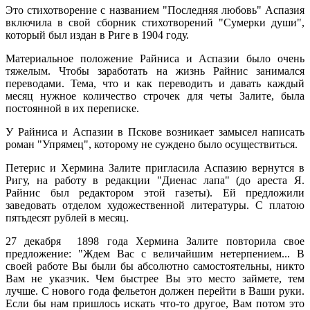
Это стихотворение с названием "Последняя любовь" Аспазия
включила в свой сборник стихотворений "Сумерки души",
который был издан в Риге в 1904 году.
Материальное положение Райниса и Аспазии было очень
тяжелым. Чтобы заработать на жизнь Райнис занимался
переводами. Тема, что и как переводить и давать каждый
месяц нужное количество строчек для четы Залите, была
постоянной в их переписке.
У Райниса и Аспазии в Пскове возникает замысел написать
роман "Упрямец", которому не суждено было осуществиться.
Петерис и Хермина Залите пригласила Аспазию вернутся в
Ригу, на работу в редакции "Диенас лапа" (до ареста Я.
Райнис был редактором этой газеты). Ей предложили
заведовать отделом художественной литературы. С платою
пятьдесят рублей в месяц.
27 декабря 1898 года Хермина Залите повторила свое
предложение: "Ждем Вас с величайшим нетерпением... В
своей работе Вы были бы абсолютно самостоятельны, никто
Вам не указчик. Чем быстрее Вы это место займете, тем
лучше. С нового года фельетон должен перейти в Ваши руки.
Если бы нам пришлось искать что-то другое, Вам потом это