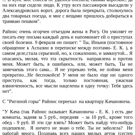
на них еще сидели люди. К утру всех пассажиров высадили у
Александровских ворот, дорога была перекрыта, столкнулись
два товарных поезда, и мне с вещами пришлось добираться к
трамваю пешком".
Райнис очень огорчен отъездом жены в Ригу. Он умоляет ее
писать ему письма каждый день и напоминает ей о приступах
своей болезни. 9 февраля он пишет: " Ты, Иныня (постоянное
обращение к Аспазии в переписке между поэтами- Е. К. ), в
самом деле,стала серьезной, но, к сожалению, и замкнутой... Я
опасаюсь, милая, что эта скрытность направлена и против
меня. Может быть, я ошибаюсь, или, может быть, Ты не
замечаешь этого сама... Я не упрекаю тебя, не пойми меня
превратно...Не беспокойся! У меня не было еще ни одного
приступа, как тогда, только постоянная, ужасная
взвинченность, все мысли нацелены в одну точку: Тебя здесь
нет".
С "Ригиной горы" Райнис переехал на квартиру Качановича.
"У Кача (так Райнис называет Качановича - Е. К. ) есть две
комнаты, задняя за 5 руб., передняя - за 10 руб., кроме того
обед - 9 руб. И эти где взять? Может быть найду что-нибудь
подешевле. Я ничего не знаю о тебе. Ты не заболела? Не
работай много. Поздравь всех наших милых деток (сестер