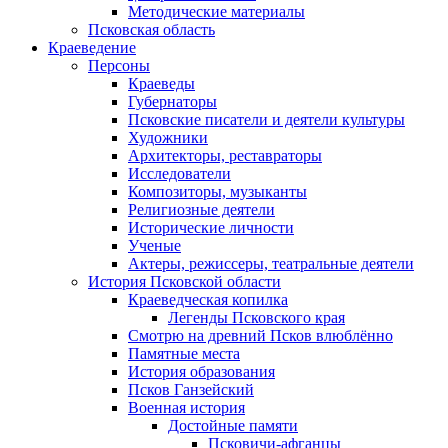
Методические материалы
Псковская область
Краеведение
Персоны
Краеведы
Губернаторы
Псковские писатели и деятели культуры
Художники
Архитекторы, реставраторы
Исследователи
Композиторы, музыканты
Религиозные деятели
Исторические личности
Ученые
Актеры, режиссеры, театральные деятели
История Псковской области
Краеведческая копилка
Легенды Псковского края
Смотрю на древний Псков влюблённо
Памятные места
История образования
Псков Ганзейский
Военная история
Достойные памяти
Псковичи-афганцы