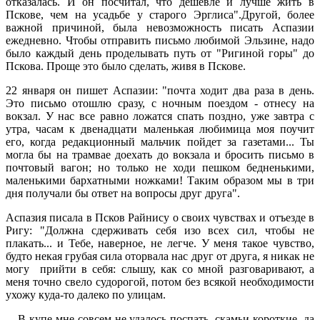
отказалась. И он посчитал, что дешевле и лучше жить в
Пскове, чем на усадьбе у старого Эрглиса".Другой, более
важной причиной, была невозможность писать Аспазии
ежедневно. Чтобы отправить письмо любимой Эльзине, надо
было каждый день проделывать путь от "Ригиной горы" до
Пскова. Проще это было сделать, живя в Пскове.
22 января он пишет Аспазии: "почта ходит два раза в день.
Это письмо отошлю сразу, с ночным поездом - отнесу на
вокзал. У нас все равно ложатся спать поздно, уже завтра с
утра, часам к двенадцати маленькая любимица моя поучит
его, когда редакционный мальчик пойдет за газетами... Ты
могла бы на трамвае доехать до вокзала и бросить письмо в
почтовый вагон; но только не ходи пешком бедненькими,
маленькими бархатными ножками! Таким образом мы в три
дня получали бы ответ на вопросы друг друга".
Аспазия писала в Псков Райнису о своих чувствах и отъезде в
Ригу: "Должна сдерживать себя изо всех сил, чтобы не
плакать... и Тебе, наверное, не легче. У меня такое чувство,
будто некая грубая сила оторвала нас друг от друга, я никак не
могу прийти в себя: слышу, как со мной разговаривают, а
меня точно свело судорогой, потом без всякой необходимости
ухожу куда-то далеко по улицам.
... В купе мне совсем не удалось поспать, скамьи короткие, да