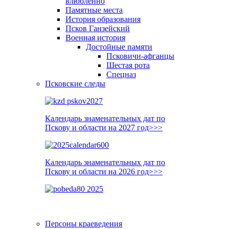
влюблённо
Памятные места
История образования
Псков Ганзейский
Военная история
Достойные памяти
Псковичи-афганцы
Шестая рота
Спецназ
Псковские следы
Календарь знаменательных дат по
Пскову и области на 2027 год>>>
Календарь знаменательных дат по
Пскову и области на 2026 год>>>
Персоны краеведения