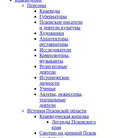
Персоны
Краеведы
Губернаторы
Псковские писатели
и деятели культуры
Художники
Архитекторы,
реставраторы
Исследователи
Композиторы,
музыканты
Религиозные
деятели
Исторические
личности
Ученые
Актеры, режиссеры,
театральные
деятели
История Псковской области
Краеведческая копилка
Легенды Псковского
края
Смотрю на древний Псков