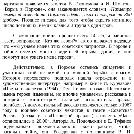
партизан» появляется заметка В. Экономова и И. Шматова
«Взрыв в Порхове», она заканчивается словами «
Назавтра
немецкий комендант Порхова сделал заказ столярам на 360
гробов
». Позднее писали, для того чтобы скрыть истинное
число погибших, немцы клали 2-3 трупа в один гроб.
С окончания войны прошло всего 14 лет, а районная
газета вопрошала: «Кто же герои?», автор выражал надежду,
что «мы узнаем имена этих советских патриотов. В городе и
районе имеется много свидетелей взрыва здания, и они
помогут нам узнать имена героев».
Действительно, в Порхове остались свидетели и
участники этой незримой, но мощной борьбы с врагом.
История порховского подполья нашла отражение и в
художественной литературе, например в книге И. Курчавова
«Цветы и железо» (1964). Там Порхов назван Шелонском,
имена героев изменены, но вполне узнаваемы, рассказана и
история с кинотеатром, главный исполнитель, правда,
погибает. А документальный рассказ появляется только в 1967
году к юбилею советских чекистов в газете «Советская
Россия» (позже и в «Псковской правде») - повесть «Часы
остановились в 20.00». Авторы А. Подольский и Е. Туфанов
подчеркивают документальность своей работы, чтобы
раскрыть тайну, они беседовали с полковником В. И.