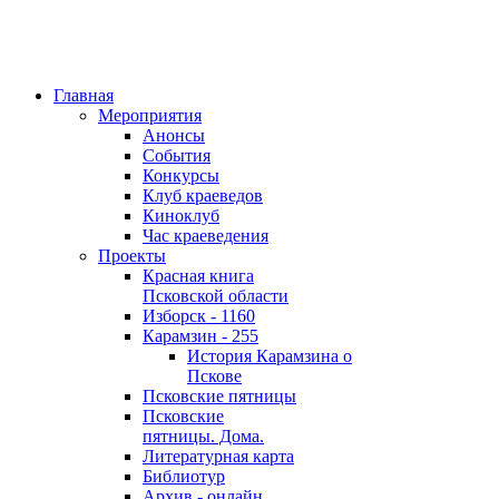
Главная
Мероприятия
Анонсы
События
Конкурсы
Клуб краеведов
Киноклуб
Час краеведения
Проекты
Красная книга
Псковской области
Изборск - 1160
Карамзин - 255
История Карамзина о
Пскове
Псковские пятницы
Псковские
пятницы. Дома.
Литературная карта
Библиотур
Архив - онлайн