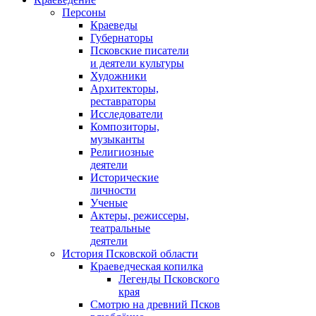
Персоны
Краеведы
Губернаторы
Псковские писатели
и деятели культуры
Художники
Архитекторы,
реставраторы
Исследователи
Композиторы,
музыканты
Религиозные
деятели
Исторические
личности
Ученые
Актеры, режиссеры,
театральные
деятели
История Псковской области
Краеведческая копилка
Легенды Псковского
края
Смотрю на древний Псков