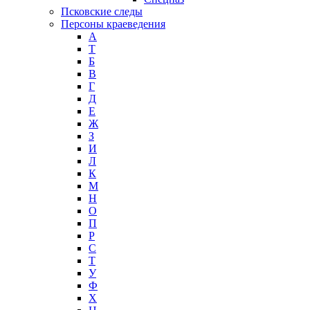
Псковские следы
Персоны краеведения
А
T
Б
В
Г
Д
Е
Ж
З
И
Л
К
М
Н
О
П
Р
С
Т
У
Ф
Х