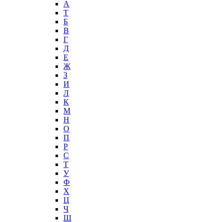
А
T
Б
В
Г
Д
Е
Ж
З
И
Л
К
М
Н
О
П
Р
С
Т
У
Ф
Х
Ц
Ч
Ш