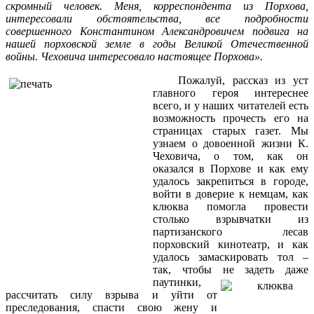
скромный человек. Меня, корреспондента из Порхова,
интересовали обстоятельства, все подробности
совершенного Константином Александровичем подвига на
нашей порховской земле в годы Великой Отечественной
войны. Чеховича интересовало настоящее Порхова
».
Пожалуй, рассказ из уст
главного героя интереснее
всего, и у наших читателей есть
возможность прочесть его на
страницах старых газет. Мы
узнаем о довоенной жизни К.
Чеховича, о том, как он
оказался в Порхове и как ему
удалось закрепиться в городе,
войти в доверие к немцам, как
клюква помогла провести
столько взрывчатки из
партизанского лесав
порховский кинотеатр, и как
удалось замаскировать тол –
так, чтобы не задеть даже
паутинки,
рассчитать силу взрыва и уйти от
преследования, спасти свою жену и