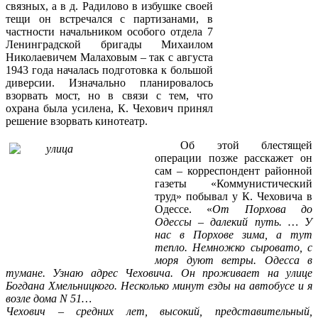
связных, а в д. Радилово в избушке своей
тещи он встречался с партизанами, в
частности начальником особого отдела 7
Ленинградской бригады Михаилом
Николаевичем Малаховым – так с августа
1943 года началась подготовка к большой
диверсии. Изначально планировалось
взорвать мост, но в связи с тем, что
охрана была усилена, К. Чехович принял
решение взорвать кинотеатр.
Об этой блестящей
операции позже расскажет он
сам – корреспондент районной
газеты «Коммунистический
труд» побывал у К. Чеховича в
Одессе. «
От Порхова до
Одессы – далекий путь. … У
нас в Порхове зима, а тут
тепло. Немножко сыровато, с
моря дуют ветры. Одесса в
тумане. Узнаю адрес Чеховича. Он проживает на улице
Богдана Хмельницкого. Несколько минут езды на автобусе и я
возле дома N 51…
Чехович – средних лет, высокий, представительный,