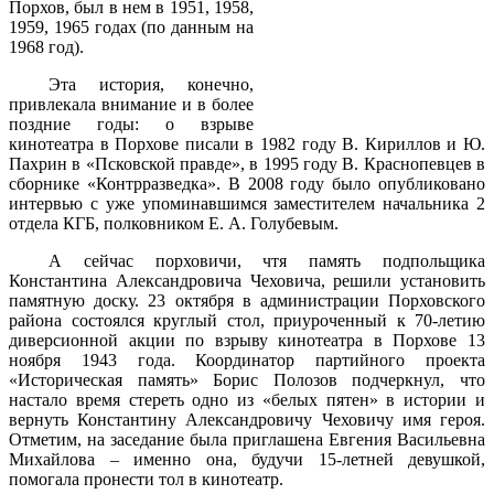
Порхов, был в нем в 1951, 1958,
1959, 1965 годах (по данным на
1968 год).
Эта история, конечно,
привлекала внимание и в более
поздние годы: о взрыве
кинотеатра в Порхове писали в 1982 году В. Кириллов и Ю.
Пахрин в «Псковской правде», в 1995 году В. Краснопевцев в
сборнике «Контрразведка». В 2008 году было опубликовано
интервью с уже упоминавшимся заместителем начальника 2
отдела КГБ, полковником Е. А. Голубевым.
А сейчас порховичи, чтя память подпольщика
Константина Александровича Чеховича, решили установить
памятную доску. 23 октября в администрации Порховского
района состоялся круглый стол, приуроченный к 70-летию
диверсионной акции по взрыву кинотеатра в Порхове 13
ноября 1943 года. Координатор партийного проекта
«Историческая память» Борис Полозов подчеркнул, что
настало время стереть одно из «белых пятен» в истории и
вернуть Константину Александровичу Чеховичу имя героя.
Отметим, на заседание была приглашена Евгения Васильевна
Михайлова – именно она, будучи 15-летней девушкой,
помогала пронести тол в кинотеатр.