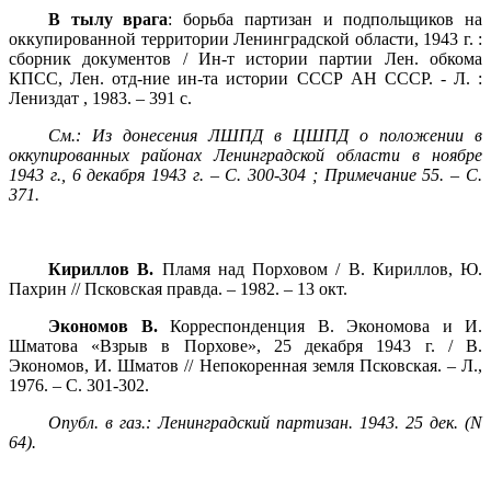
В тылу врага
: борьба партизан и подпольщиков на
оккупированной территории Ленинградской области,
1943 г
. :
сборник документов / Ин-т истории партии Лен. обкома
КПСС, Лен. отд-ние ин-та истории СССР АН СССР. - Л. :
Лениздат , 1983. – 391 с.
См.: Из донесения ЛШПД в ЦШПД о положении в
оккупированных районах Ленинградской области в ноябре
1943 г
., 6 декабря
1943 г
. – С. 300-304 ; Примечание 55. – С.
371.
Кириллов В.
Пламя над Порховом / В. Кириллов, Ю.
Пахрин // Псковская правда. – 1982. – 13 окт.
Экономов В.
Корреспонденция В. Экономова и И.
Шматова «Взрыв в Порхове», 25 декабря
1943 г
. / В.
Экономов, И. Шматов // Непокоренная земля Псковская. – Л.,
1976. – С. 301-302.
Опубл. в газ.: Ленинградский партизан. 1943. 25 дек. (
N
64).