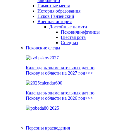
влюблённо
Памятные места
История образования
Псков Ганзейский
Военная история
Достойные памяти
Псковичи-афганцы
Шестая рота
Спецназ
Псковские следы
Календарь знаменательных дат по
Пскову и области на 2027 год>>>
Календарь знаменательных дат по
Пскову и области на 2026 год>>>
Персоны краеведения