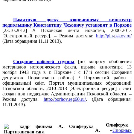
Памятную доску взорвавшему кинотеатр
подпольщику Константину Чеховичу установят в Порхове
[23.10.2013]
//
Псковская лента новостей, 2000-2013
[Электронный ресурс]. – Режим доступа:
http://pln-pskov.ru/
(Дата обращения 11.11.2013).
Создание рабочей группы
[по вопросу обобщения
материалов исторического факта, взрыва кинотеатра 13
ноября 1943 года в г. Порхове : с 17-й сессии Собрания
депутатов Порховского района]
/
Порховский район :
официальный сайт. Портал муниципальных образований
Псковской области, 2010-2013 [Электронный ресурс] / сайт
создан при поддержке Администрации Псковской области. –
Режим доступа:
http://porhov.reg60.ru/
. (Дата обращения:
11.11.2013).
Олиферук
А.
«
Спорных