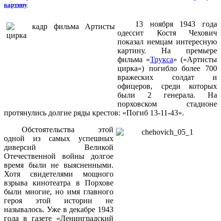
картину
13 ноября 1943 года
одессит Костя Чехович
показал немцам интересную
картину. На премьере
фильма «
Трукса
» («Артисты
цирка») погибло более 700
вражеских солдат и
офицеров, среди которых
были 2 генерала. На
порховском стадионе
протянулись долгие ряды крестов: «Погиб 13-11-43».
Обстоятельства этой
одной из самых успешных
диверсий Великой
Отечественной войны долгое
время были не выясненными.
Хотя свидетелями мощного
взрыва кинотеатра в Порхове
были многие, но имя главного
героя этой истории не
называлось. Уже в декабре 1943
года в газете «Ленинградский