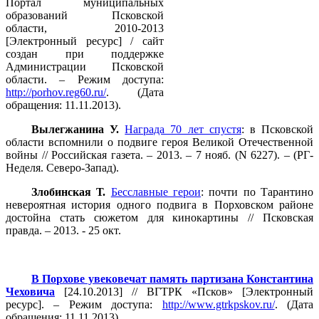
Портал муниципальных
образований Псковской
области, 2010-2013
[Электронный ресурс] / сайт
создан при поддержке
Администрации Псковской
области. – Режим доступа:
http://porhov.reg60.ru/
. (Дата
обращения: 11.11.2013).
Вылегжанина У.
Награда 70 лет спустя
: в Псковской
области вспомнили о подвиге героя Великой Отечественной
войны // Российская газета. – 2013. – 7 нояб. (N 6227). – (РГ-
Неделя. Северо-Запад).
Злобинская Т.
Бесславные герои
: почти по Тарантино
невероятная история одного подвига в Порховском районе
достойна стать сюжетом для кинокартины // Псковская
правда. – 2013. - 25 окт.
В Порхове увековечат память партизана Константина
Чеховича
[24.10.2013] // ВГТРК «Псков» [Электронный
ресурс]. – Режим доступа:
http://www.gtrkpskov.ru/
. (Дата
обращения: 11.11.2013).