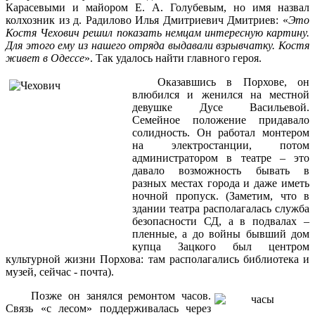
Карасевыми и майором Е. А. Голубевым, но имя назвал
колхозник из д. Радилово Илья Дмитриевич Дмитриев: «
Это
Костя Чехович решил показать немцам интересную картину.
Для этого ему из нашего отряда выдавали взрывчатку. Костя
живет в Одессе
». Так удалось найти главного героя.
Оказавшись в Порхове, он
влюбился и женился на местной
девушке Дусе Васильевой.
Семейное положение придавало
солидность. Он работал монтером
на электростанции, потом
администратором в театре – это
давало возможность бывать в
разных местах города и даже иметь
ночной пропуск. (Заметим, что в
здании театра располагалась служба
безопасности СД, а в подвалах –
пленные, а до войны бывший дом
купца Зацкого был центром
культурной жизни Порхова: там располагались библиотека и
музей, сейчас - почта).
Позже он занялся ремонтом часов.
Связь «с лесом» поддерживалась через