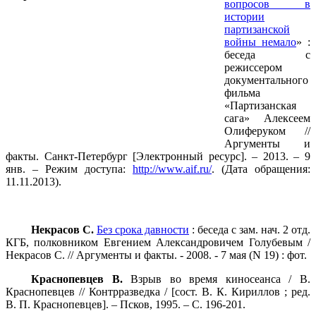
вопросов в
истории
партизанской
войны немало
» :
беседа с
режиссером
документального
фильма
«Партизанская
сага» Алексеем
Олиферуком //
Аргументы и
факты. Санкт-Петербург [Электронный ресурс]. – 2013. – 9
янв. – Режим доступа:
http://www.aif.ru/
. (Дата обращения:
11.11.2013).
Некрасов С.
Без срока давности
: беседа с зам. нач. 2 отд.
КГБ, полковником Евгением Александровичем Голубевым /
Некрасов С. // Аргументы и факты. - 2008. - 7 мая (N 19) : фот.
Краснопевцев В.
Взрыв во время киносеанса / В.
Краснопевцев // Контрразведка / [сост. В. К. Кириллов ; ред.
В. П. Краснопевцев]. – Псков, 1995. – С. 196-201.