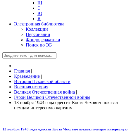
Щ
Э
Ю
Я
Электронная библиотека
Коллекции
Персоналии
Фондодержатели
Поиск по ЭБ
Главная
|
Краеведение
|
История Псковской области
|
Военная история
|
Великая Отечественная война
|
Герои Великой Отечественной войны
|
13 ноября 1943 года одессит Костя Чехович показал
немцам интересную картину
13 ноября 1943 года одессит Костя Чехович показал немцам интересную