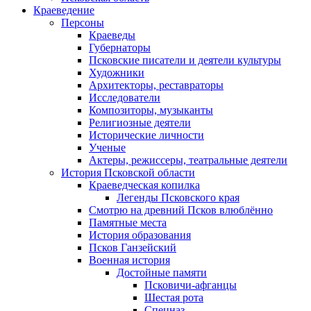
Краеведение
Персоны
Краеведы
Губернаторы
Псковские писатели и деятели культуры
Художники
Архитекторы, реставраторы
Исследователи
Композиторы, музыканты
Религиозные деятели
Исторические личности
Ученые
Актеры, режиссеры, театральные деятели
История Псковской области
Краеведческая копилка
Легенды Псковского края
Смотрю на древний Псков влюблённо
Памятные места
История образования
Псков Ганзейский
Военная история
Достойные памяти
Псковичи-афганцы
Шестая рота
Спецназ