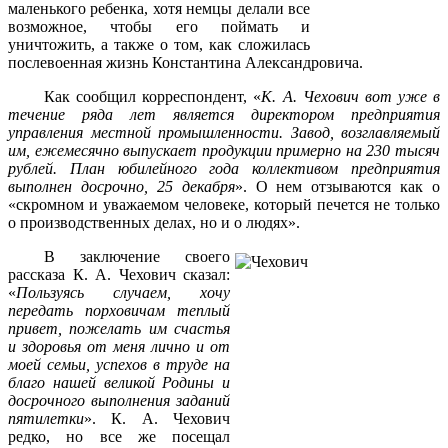
маленького ребенка, хотя немцы делали все
возможное, чтобы его поймать и
уничтожить, а также о том, как сложилась
послевоенная жизнь Константина Александровича.
Как сообщил корреспондент, «
К. А. Чехович вот уже в
течение ряда лет является директором предприятия
управления местной промышленности. Завод, возглавляемый
им, ежемесячно выпускает продукции примерно на 230 тысяч
рублей. План юбилейного года коллективом предприятия
выполнен досрочно, 25 декабря
». О нем отзываются как о
«скромном и уважаемом человеке, который печется не только
о производственных делах, но и о людях».
В заключение своего
рассказа К. А. Чехович сказал:
«
Пользуясь случаем, хочу
передать порховичам теплый
привет, пожелать им счастья
и здоровья от меня лично и от
моей семьи, успехов в труде на
благо нашей великой Родины и
досрочного выполнения заданий
пятилетки
». К. А. Чехович
редко, но все же посещал