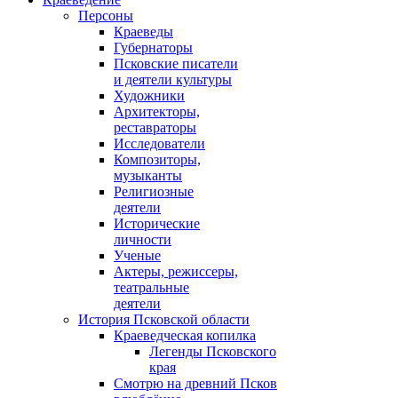
Персоны
Краеведы
Губернаторы
Псковские писатели
и деятели культуры
Художники
Архитекторы,
реставраторы
Исследователи
Композиторы,
музыканты
Религиозные
деятели
Исторические
личности
Ученые
Актеры, режиссеры,
театральные
деятели
История Псковской области
Краеведческая копилка
Легенды Псковского
края
Смотрю на древний Псков