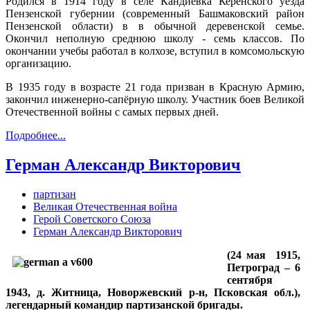
Родился в 1914 году в селе Кандиевка Керенского уезда
Пензенской губернии (современный Башмаковский район
Пензенской области) в в обычной деревенской семье.
Окончил неполную среднюю школу - семь классов. По
окончании учебы работал в колхозе, вступил в комсомольскую
организацию.
В 1935 году в возрасте 21 года призван в Красную Армию,
закончил инженерно-сапёрную школу. Участник боев Великой
Отечественной войны с самых первых дней.
Подробнее...
Герман Александр Викторович
партизан
Великая Отечественная война
Герой Советского Союза
Герман Александр Викторович
(24 мая 1915,
Петроград – 6
сентября
1943, д. Житница, Новоржевский р-н, Псковская обл.),
л
егендарный командир партизанской бригады
.