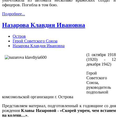
уничтожила из автомата несколько вражес­ких солдат и
офицеров. Погибла в том бою.
Подробнее...
Назарова Клавдия Ивановна
Остров
Герой Советского Союза
Назарова Клавдия Ивановна
(1 октября 1918
(1920) - 12
декабря 1942)
Герой
Советского
Союза,
руководитель
подпольной
комсомольской организации г. Острова
Представляем материал, подготовленный к годовщине со дня
рождения
Клавы Назаровой -
«Скорей умрем, чем встанем
на колени…»
.