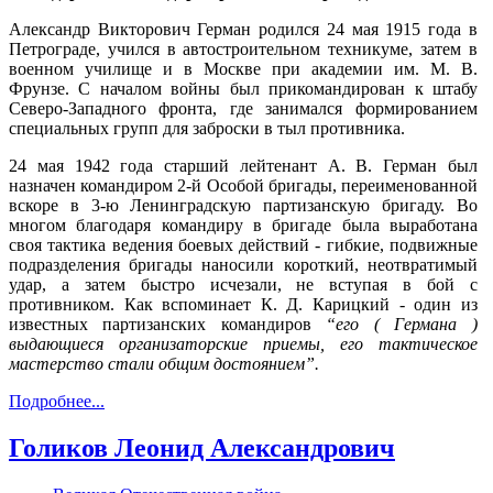
Александр Викторович Герман родился 24 мая 1915 года в
Петрограде, учился в автостроительном техникуме, затем в
военном училище и в Москве при академии им. М. В.
Фрунзе. С началом войны был прикомандирован к штабу
Северо-Западного фронта, где занимался формированием
специальных групп для заброски в тыл противника.
24 мая 1942 года старший лейтенант А. В. Герман был
назначен командиром 2-й Особой бригады, переименованной
вскоре в 3-ю Ленинградскую партизанскую бригаду. Во
многом благодаря командиру в бригаде была выработана
своя тактика ведения боевых действий - гибкие, подвижные
подразделения бригады наносили короткий, неотвратимый
удар, а затем быстро исчезали, не вступая в бой с
противником. Как вспоминает К. Д. Карицкий - один из
известных партизанских командиров
“его ( Германа )
выдающиеся организаторские приемы, его тактическое
мастерство стали общим достоянием”.
Подробнее...
Голиков Леонид Александрович