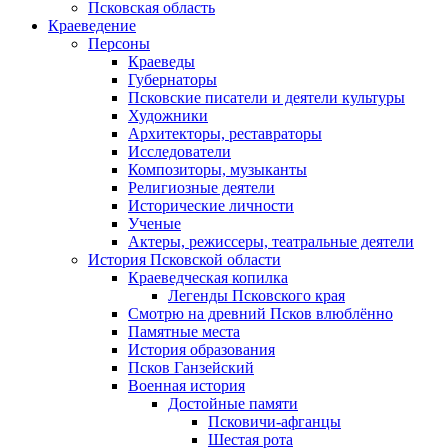
Псковская область
Краеведение
Персоны
Краеведы
Губернаторы
Псковские писатели и деятели культуры
Художники
Архитекторы, реставраторы
Исследователи
Композиторы, музыканты
Религиозные деятели
Исторические личности
Ученые
Актеры, режиссеры, театральные деятели
История Псковской области
Краеведческая копилка
Легенды Псковского края
Смотрю на древний Псков влюблённо
Памятные места
История образования
Псков Ганзейский
Военная история
Достойные памяти
Псковичи-афганцы
Шестая рота