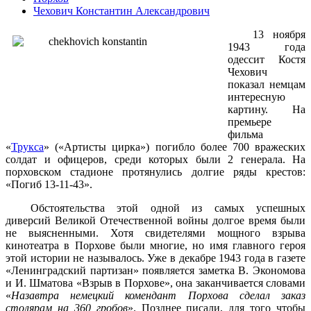
Чехович Константин Александрович
13 ноября
1943 года
одессит Костя
Чехович
показал немцам
интересную
картину. На
премьере
фильма
«
Трукса
» («Артисты цирка») погибло более 700 вражеских
солдат и офицеров, среди которых были 2 генерала. На
порховском стадионе протянулись долгие ряды крестов:
«Погиб 13-11-43».
Обстоятельства этой одной из самых успешных
диверсий Великой Отечественной войны долгое время были
не выясненными. Хотя свидетелями мощного взрыва
кинотеатра в Порхове были многие, но имя главного героя
этой истории не называлось. Уже в декабре 1943 года в газете
«Ленинградский партизан» появляется заметка В. Экономова
и И. Шматова «Взрыв в Порхове», она заканчивается словами
«
Назавтра немецкий комендант Порхова сделал заказ
столярам на 360 гробов
». Позднее писали, для того чтобы