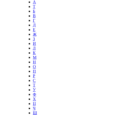
А
T
Б
В
Г
Д
Е
Ж
З
И
Л
К
М
Н
О
П
Р
С
Т
У
Ф
Х
Ц
Ч
Ш