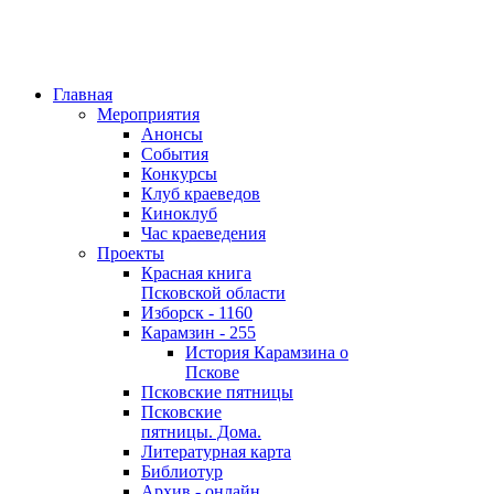
Главная
Мероприятия
Анонсы
События
Конкурсы
Клуб краеведов
Киноклуб
Час краеведения
Проекты
Красная книга
Псковской области
Изборск - 1160
Карамзин - 255
История Карамзина о
Пскове
Псковские пятницы
Псковские
пятницы. Дома.
Литературная карта
Библиотур
Архив - онлайн