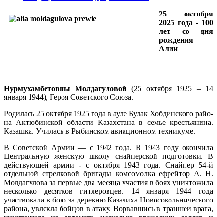
25 октября
2025 года - 100
лет со дня
рождения
Алии
Нурмухамбетовны Молдагуловой
(25 октября 1925 – 14
января 1944), Героя Советского Союза.
Родилась 25 октября 1925 года в ауле Булак Хобдинского райо­
на Актюбинской области Казахстана в семье крестьянина.
Казаш­ка. Училась в Рыбинском авиационном техникуме.
В Советской Армии — с 1942 года. В 1943 году окончила
Цент­ральную женскую школу снайперской подготовки. В
действую­щей армии - с октября 1943 года. Снайпер 54-й
отдельной стрел­ковой бригады комсомолка ефрейтор А. Н.
Молдагулова за первые два месяца участия в боях уничтожила
несколько десятков гитле­ровцев. 14 января 1944 года
участвовала в бою за деревню Казачиха Новосокольнического
района, увлекла бойцов в атаку. Ворвав­шись в траншеи врага,