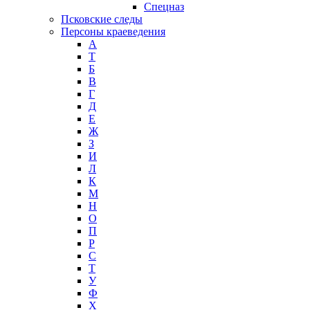
Спецназ
Псковские следы
Персоны краеведения
А
T
Б
В
Г
Д
Е
Ж
З
И
Л
К
М
Н
О
П
Р
С
Т
У
Ф
Х