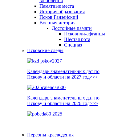
влюблённо
Памятные места
История образования
Псков Ганзейский
Военная история
Достойные памяти
Псковичи-афганцы
Шестая рота
Спецназ
Псковские следы
Календарь знаменательных дат по
Пскову и области на 2027 год>>>
Календарь знаменательных дат по
Пскову и области на 2026 год>>>
Персоны краеведения