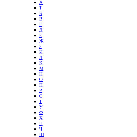
А
T
Б
В
Г
Д
Е
Ж
З
И
Л
К
М
Н
О
П
Р
С
Т
У
Ф
Х
Ц
Ч
Ш