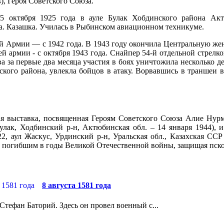
), Героя Советского Союза.
25 октября 1925 года в ауле Булак Хобдинского райо­на Ак
а. Казаш­ка. Училась в Рыбинском авиационном техникуме.
й Армии — с 1942 года. В 1943 году окончила Цент­ральную же
ей армии - с октября 1943 года. Снайпер 54-й отдельной стрел­
а за первые два месяца участия в боях уничтожила несколько дес
кого района, увлекла бойцов в атаку. Ворвав­шись в траншеи в
я выставка, посвященная Героям Советского Союза Алие Нурм
Булак, Ходбинский р-н, Актюбинская обл. – 14 января 1944)
22, аул Жаскус, Урдинский р-н, Уральская обл., Казахская ССР
, погибшим в годы Великой Отечественной войны, защищая пск
8 августа 1581 года
Стефан Баторий. Здесь он провел военный с...