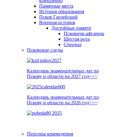
влюблённо
Памятные места
История образования
Псков Ганзейский
Военная история
Достойные памяти
Псковичи-афганцы
Шестая рота
Спецназ
Псковские следы
Календарь знаменательных дат по
Пскову и области на 2027 год>>>
Календарь знаменательных дат по
Пскову и области на 2026 год>>>
Персоны краеведения