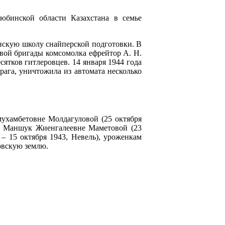
тюбинской области Казахстана в семье
нскую школу снайперской подготовки. В
ковой бригады комсомолка ефрейтор А. Н.
ятков гитле­ровцев. 14 января 1944 года
рага, уничтожила из автомата несколько
ухамбетовне Молдагуловой (25 октября
, и Маншук Жиенгалеевне Маметовой (23
 – 15 октября 1943, Невель), уроженкам
овскую землю.