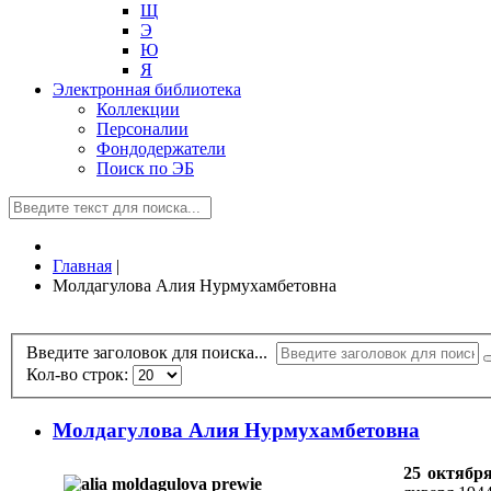
Щ
Э
Ю
Я
Электронная библиотека
Коллекции
Персоналии
Фондодержатели
Поиск по ЭБ
Главная
|
Молдагулова Алия Нурмухамбетовна
Введите заголовок для поиска...
Кол-во строк:
Молдагулова Алия Нурмухамбетовна
25 октябр