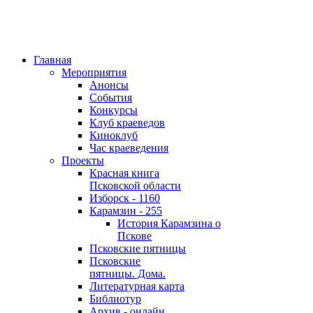
Главная
Мероприятия
Анонсы
События
Конкурсы
Клуб краеведов
Киноклуб
Час краеведения
Проекты
Красная книга
Псковской области
Изборск - 1160
Карамзин - 255
История Карамзина о
Пскове
Псковские пятницы
Псковские
пятницы. Дома.
Литературная карта
Библиотур
Архив - онлайн