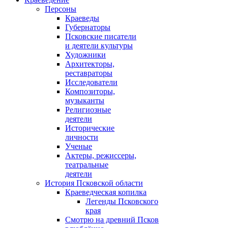
Персоны
Краеведы
Губернаторы
Псковские писатели
и деятели культуры
Художники
Архитекторы,
реставраторы
Исследователи
Композиторы,
музыканты
Религиозные
деятели
Исторические
личности
Ученые
Актеры, режиссеры,
театральные
деятели
История Псковской области
Краеведческая копилка
Легенды Псковского
края
Смотрю на древний Псков