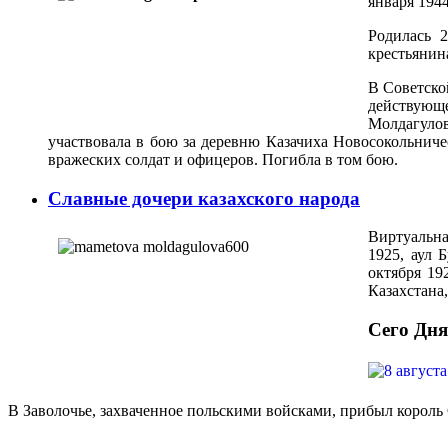
января 1944
Родилась 
крестьянин
В Советско
действую­щ
Молдагулов
участвовала в бою за деревню Казачиха Новосокольничес
вражес­ких солдат и офицеров. Погибла в том бою.
Славные дочери казахского народа
Виртуальна
1925, аул 
октября 19
Казахстана
Сего Дня
В Заволочье, захваченное польскими войсками, прибыл король 