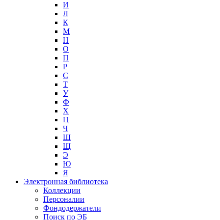
И
Л
К
М
Н
О
П
Р
С
Т
У
Ф
Х
Ц
Ч
Ш
Щ
Э
Ю
Я
Электронная библиотека
Коллекции
Персоналии
Фондодержатели
Поиск по ЭБ