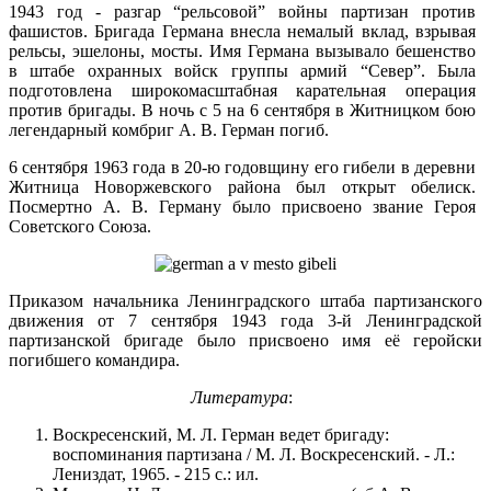
1943 год - разгар “рельсовой” войны партизан против
фашистов. Бригада Германа внесла немалый вклад, взрывая
рельсы, эшелоны, мосты. Имя Германа вызывало бешенство
в штабе охранных войск группы армий “Север”. Была
подготовлена широкомасштабная карательная операция
против бригады. В ночь с 5 на 6 сентября в Житницком бою
легендарный комбриг А. В. Герман погиб.
6 сентября 1963 года в 20-ю годовщину его гибели в деревни
Житница Новоржевского района был открыт обелиск.
Посмертно А. В. Герману было присвоено звание Героя
Советского Союза.
Приказом начальника Ленинградского штаба партизанского
движения от 7 сентября 1943 года 3-й Ленинградской
партизанской бригаде было присвоено имя её геройски
погибшего командира.
Литература
:
Воскресенский, М. Л. Герман ведет бригаду:
воспоминания партизана / М. Л. Воскресенский. - Л.:
Лениздат, 1965. - 215 с.: ил.