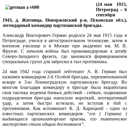
(24 мая 1915,
Петроград – 6
сентября
1943, д. Житница, Новоржевский р-н, Псковская обл.),
л
егендарный командир партизанской бригады
.
Александр Викторович Герман родился 24 мая 1915 года в
Петрограде, учился в автостроительном техникуме, затем в
военном училище и в Москве при академии им. М. В.
Фрунзе. С началом войны был прикомандирован к штабу
Северо-Западного фронта, где занимался формированием
специальных групп для заброски в тыл противника.
24 мая 1942 года старший лейтенант А. В. Герман был
назначен командиром 2-й Особой бригады, переименованной
вскоре в 3-ю Ленинградскую партизанскую бригаду. Во
многом благодаря командиру в бригаде была выработана
своя тактика ведения боевых действий - гибкие, подвижные
подразделения бригады наносили короткий, неотвратимый
удар, а затем быстро исчезали, не вступая в бой с
противником. Как вспоминает К. Д. Карицкий - один из
известных партизанских командиров
“его ( Германа )
выдающиеся организаторские приемы, его тактическое
мастерство стали общим достоянием”.