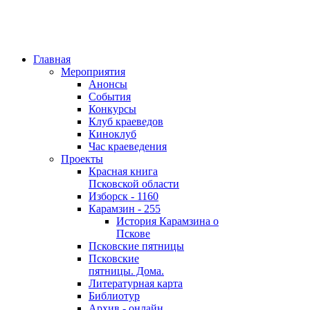
Главная
Мероприятия
Анонсы
События
Конкурсы
Клуб краеведов
Киноклуб
Час краеведения
Проекты
Красная книга
Псковской области
Изборск - 1160
Карамзин - 255
История Карамзина о
Пскове
Псковские пятницы
Псковские
пятницы. Дома.
Литературная карта
Библиотур
Архив - онлайн