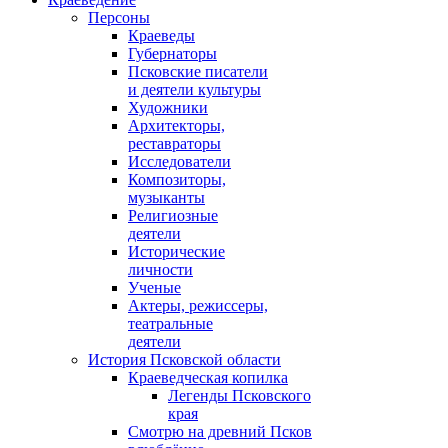
Персоны
Краеведы
Губернаторы
Псковские писатели
и деятели культуры
Художники
Архитекторы,
реставраторы
Исследователи
Композиторы,
музыканты
Религиозные
деятели
Исторические
личности
Ученые
Актеры, режиссеры,
театральные
деятели
История Псковской области
Краеведческая копилка
Легенды Псковского
края
Смотрю на древний Псков