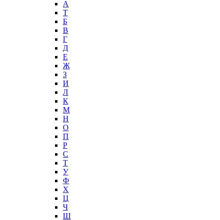
А
T
Б
В
Г
Д
Е
Ж
З
И
Л
К
М
Н
О
П
Р
С
Т
У
Ф
Х
Ц
Ч
Ш