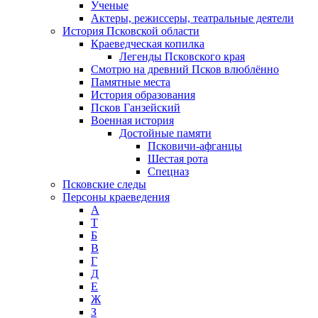
Ученые
Актеры, режиссеры, театральные деятели
История Псковской области
Краеведческая копилка
Легенды Псковского края
Смотрю на древний Псков влюблённо
Памятные места
История образования
Псков Ганзейский
Военная история
Достойные памяти
Псковичи-афганцы
Шестая рота
Спецназ
Псковские следы
Персоны краеведения
А
T
Б
В
Г
Д
Е
Ж
З