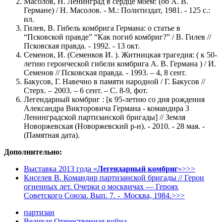
Масолов, Н. Ленинград в сердце моем: (об А. В.
Германе) / Н. Масолов. - М.: Политиздат, 1981. - 125 с.:
ил.
Гилев, В. Гибель комбрига Германа: о статье в
“Псковской правде” “Как погиб комбриг?” / В. Гилев //
Псковская правда. - 1992. - 13 окт.
Семенов, И. (Семенков И. ). Житницкая трагедия: ( к 50-
летию героической гибели комбрига А. В. Германа ) / И.
Семенов // Псковская правда. - 1993. – 4, 8 сент.
Бакусов, Г. Навечно в памяти народной / Г. Бакусов //
Стерх. – 2003. – 6 сент. – С. 8-9, фот.
Легендарный комбриг : [к 95-летию со дня рождения
Александра Викторовича Германа - командира 3
Ленинградской партизанской бригады] // Земля
Новоржевская (Новоржевский р-н). - 2010. - 28 мая. -
(Памятная дата).
Дополнительно:
Выставка 2013 года «
Легендарный комбриг
»>>>
Киселев В. Командир партизанской бригады // Герои
огненных лет. Очерки о москвичах — Героях
Советского Союза. Вып. 7. - Москва, 1984.>>>
партизан
Великая Отечественная война