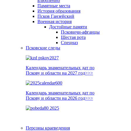
влюблённо
Памятные места
История образования
Псков Ганзейский
Военная история
Достойные памяти
Псковичи-афганцы
Шестая рота
Спецназ
Псковские следы
Календарь знаменательных дат по
Пскову и области на 2027 год>>>
Календарь знаменательных дат по
Пскову и области на 2026 год>>>
Персоны краеведения