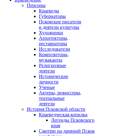
Персоны
Краеведы
Губернаторы
Псковские писатели
и деятели культуры
Художники
Архитекторы,
реставраторы
Исследователи
Композиторы,
музыканты
Религиозные
деятели
Исторические
личности
Ученые
Актеры, режиссеры,
театральные
деятели
История Псковской области
Краеведческая копилка
Легенды Псковского
края
Смотрю на древний Псков