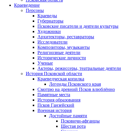
Краеведение
Персоны
Краеведы
Губернаторы
Псковские писатели и деятели культуры
Художники
Архитекторы, реставраторы
Исследователи
Композиторы, музыканты
Религиозные деятели
Исторические личности
Ученые
Актеры, режиссеры, театральные деятели
История Псковской области
Краеведческая копилка
Легенды Псковского края
Смотрю на древний Псков влюблённо
Памятные места
История образования
Псков Ганзейский
Военная история
Достойные памяти
Псковичи-афганцы
Шестая рота