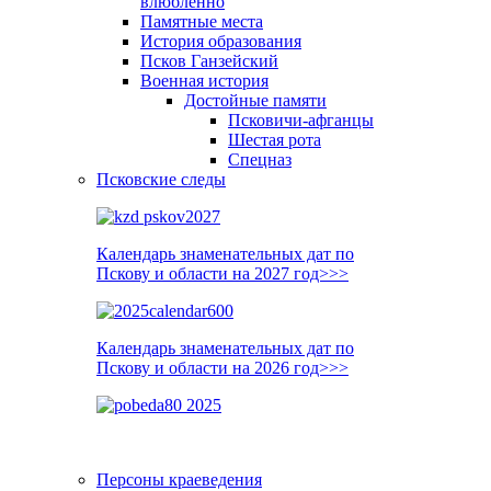
влюблённо
Памятные места
История образования
Псков Ганзейский
Военная история
Достойные памяти
Псковичи-афганцы
Шестая рота
Спецназ
Псковские следы
Календарь знаменательных дат по
Пскову и области на 2027 год>>>
Календарь знаменательных дат по
Пскову и области на 2026 год>>>
Персоны краеведения