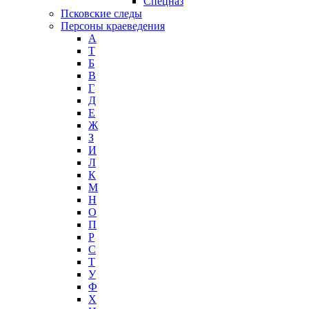
Спецназ
Псковские следы
Персоны краеведения
А
T
Б
В
Г
Д
Е
Ж
З
И
Л
К
М
Н
О
П
Р
С
Т
У
Ф
Х