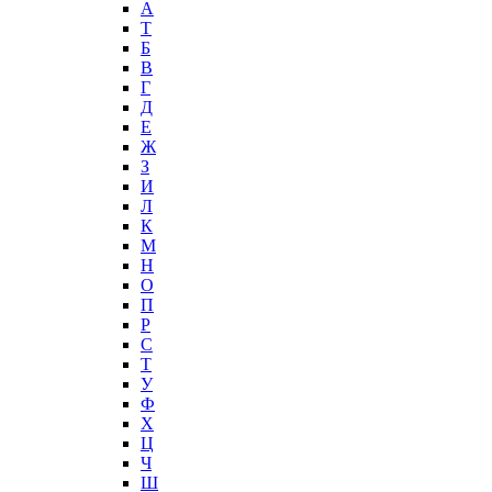
А
T
Б
В
Г
Д
Е
Ж
З
И
Л
К
М
Н
О
П
Р
С
Т
У
Ф
Х
Ц
Ч
Ш