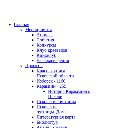
Главная
Мероприятия
Анонсы
События
Конкурсы
Клуб краеведов
Киноклуб
Час краеведения
Проекты
Красная книга
Псковской области
Изборск - 1160
Карамзин - 255
История Карамзина о
Пскове
Псковские пятницы
Псковские
пятницы. Дома.
Литературная карта
Библиотур
Архив - онлайн