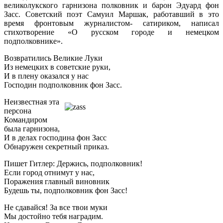
великолукского гарнизона полковник и барон Эдуард фон
Засс. Советский поэт Самуил Маршак, работавший в это
время фронтовым журналистом- сатириком, написал
стихотворение «О русском городе и немецком
подполковнике».
Возвратились Великие Луки
Из немецких в советские руки,
И в плену оказался у нас
Господин подполковник фон Засс.
Неизвестная эта
персона
Командиром
была гарнизона,
И в делах господина фон Засс
Обнаружен секретный приказ.
Пишет Гитлер: Держись, подполковник!
Если город отнимут у нас,
Поражения главный виновник
Будешь ты, подполковник фон Засс!
Не сдавайся! За все твои муки
Мы достойно тебя наградим.