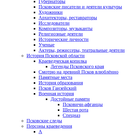
Губернаторы
Псковские писатели и деятели культуры
Художники
Архитекторы, реставраторы
Исследователи
Композиторы, музыканты
Религиозные деятели
Исторические личности
Ученые
Актеры, режиссеры, театральные деятели
История Псковской области
Краеведческая копилка
Легенды Псковского края
Смотрю на древний Псков влюблённо
Памятные места
История образования
Псков Ганзейский
Военная история
Достойные памяти
Псковичи-афганцы
Шестая рота
Спецназ
Псковские следы
Персоны краеведения
А