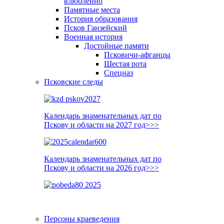
влюблённо
Памятные места
История образования
Псков Ганзейский
Военная история
Достойные памяти
Псковичи-афганцы
Шестая рота
Спецназ
Псковские следы
Календарь знаменательных дат по
Пскову и области на 2027 год>>>
Календарь знаменательных дат по
Пскову и области на 2026 год>>>
Персоны краеведения