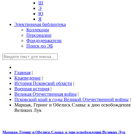
Щ
Э
Ю
Я
Электронная библиотека
Коллекции
Персоналии
Фондодержатели
Поиск по ЭБ
Главная
|
Краеведение
|
История Псковской области
|
Военная история
|
Великая Отечественная война
|
Псковский край в годы Великой Отечественной войны
|
Маршак, Геринг и Обелиск Славы: к дню освобождения
Великих Лук
Маршак, Геринг и Обелиск Славы: к дню освобождения Великих Лук