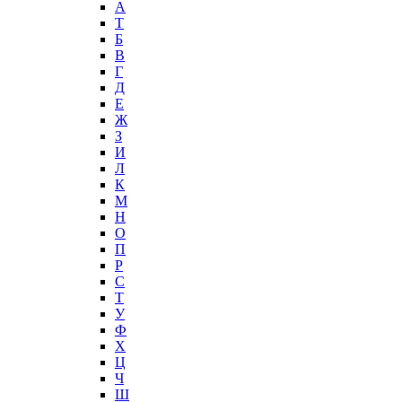
А
T
Б
В
Г
Д
Е
Ж
З
И
Л
К
М
Н
О
П
Р
С
Т
У
Ф
Х
Ц
Ч
Ш