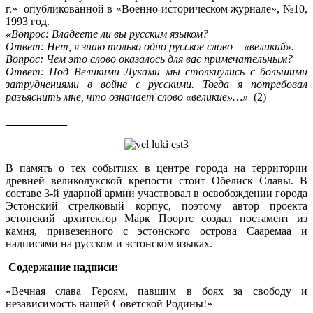
г.» опубликованной в «Военно-историческом журнале», №10,
1993 год.
«Вопрос: Владеете ли вы русским языком?
Ответ: Нет, я знаю только одно русское слово – «великий».
Вопрос: Чем это слово оказалось для вас примечательным?
Ответ: Под Великими Луками мы столкнулись с большими
затруднениями в войне с русскими. Тогда я потребовал
разъяснить мне, что означает слово «великие»…»
(2)
___________
В память о тех событиях в центре города на территории
древней великолукской крепости стоит Обелиск Славы. В
составе 3-й ударной армии участвовал в освобождении города
Эстонский стрелковый корпус, поэтому автор проекта
эстонский архитектор Марк Поортс создал постамент из
камня, привезенного с эстонского острова Сааремаа и
надписями на русском и эстонском языках.
Содержание надписи:
«Вечная слава Героям, павшим в боях за свободу и
независимость нашей Советской Родины!»