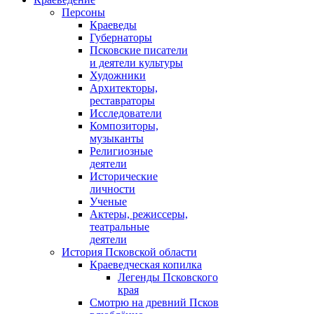
Персоны
Краеведы
Губернаторы
Псковские писатели
и деятели культуры
Художники
Архитекторы,
реставраторы
Исследователи
Композиторы,
музыканты
Религиозные
деятели
Исторические
личности
Ученые
Актеры, режиссеры,
театральные
деятели
История Псковской области
Краеведческая копилка
Легенды Псковского
края
Смотрю на древний Псков