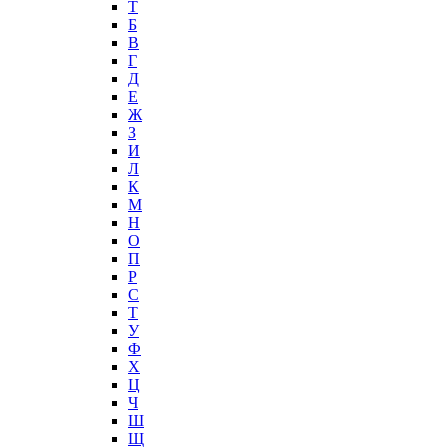
T
Б
В
Г
Д
Е
Ж
З
И
Л
К
М
Н
О
П
Р
С
Т
У
Ф
Х
Ц
Ч
Ш
Щ