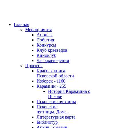
Главная
Мероприятия
Анонсы
События
Конкурсы
Клуб краеведов
Киноклуб
Час краеведения
Проекты
Красная книга
Псковской области
Изборск - 1160
Карамзин - 255
История Карамзина о
Пскове
Псковские пятницы
Псковские
пятницы. Дома.
Литературная карта
Библиотур
Архив - онлайн