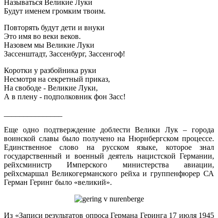
Называться Великие Луки
Будут именем громким твоим.
Повторять будут дети и внуки
Это имя во веки веков.
Назовем мы Великие Луки
Зассенштадт, Зассенбург, Зассенгоф!
Коротки у разбойника руки
Несмотря на секретный приказ,
На свободе - Великие Луки,
А в плену - подполковник фон Засс!
_______________
Еще одно подтверждение доблести Велики Лук – города
воинской славы было получено на Нюрнбергском процессе.
Единственное слово на русском языке, которое знал
государственный и военный деятель нацистской Германии,
рейхсминистр Имперского министерства авиации,
рейхсмаршал Великогерманского рейха и группенфюрер СА
Герман Геринг было «великий».
Из «Записи результатов опроса Германа Геринга 17 июля 1945