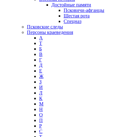
Достойные памяти
Псковичи-афганцы
Шестая рота
Спецназ
Псковские следы
Персоны краеведения
А
T
Б
В
Г
Д
Е
Ж
З
И
Л
К
М
Н
О
П
Р
С
Т