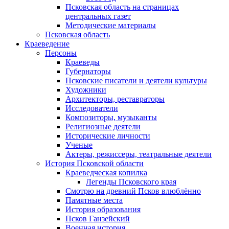
Псковская область на страницах
центральных газет
Методические материалы
Псковская область
Краеведение
Персоны
Краеведы
Губернаторы
Псковские писатели и деятели культуры
Художники
Архитекторы, реставраторы
Исследователи
Композиторы, музыканты
Религиозные деятели
Исторические личности
Ученые
Актеры, режиссеры, театральные деятели
История Псковской области
Краеведческая копилка
Легенды Псковского края
Смотрю на древний Псков влюблённо
Памятные места
История образования
Псков Ганзейский
Военная история