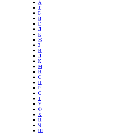
А
T
Б
В
Г
Д
Е
Ж
З
И
Л
К
М
Н
О
П
Р
С
Т
У
Ф
Х
Ц
Ч
Ш