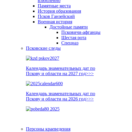
влюблённо
Памятные места
История образования
Псков Ганзейский
Военная история
Достойные памяти
Псковичи-афганцы
Шестая рота
Спецназ
Псковские следы
Календарь знаменательных дат по
Пскову и области на 2027 год>>>
Календарь знаменательных дат по
Пскову и области на 2026 год>>>
Персоны краеведения