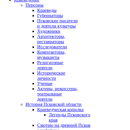
Персоны
Краеведы
Губернаторы
Псковские писатели
и деятели культуры
Художники
Архитекторы,
реставраторы
Исследователи
Композиторы,
музыканты
Религиозные
деятели
Исторические
личности
Ученые
Актеры, режиссеры,
театральные
деятели
История Псковской области
Краеведческая копилка
Легенды Псковского
края
Смотрю на древний Псков