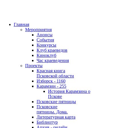
Главная
Мероприятия
Анонсы
События
Конкурсы
Клуб краеведов
Киноклуб
Час краеведения
Проекты
Красная книга
Псковской области
Изборск - 1160
Карамзин - 255
История Карамзина о
Пскове
Псковские пятницы
Псковские
пятницы. Дома.
Литературная карта
Библиотур
Архив - онлайн