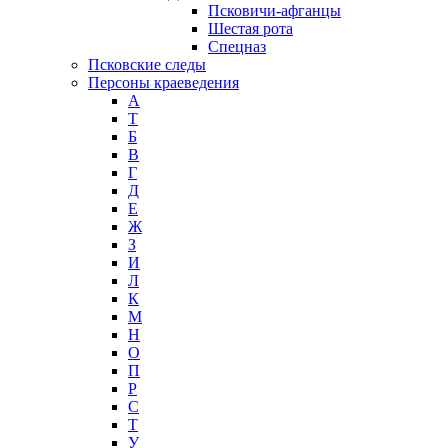
Псковичи-афганцы
Шестая рота
Спецназ
Псковские следы
Персоны краеведения
А
T
Б
В
Г
Д
Е
Ж
З
И
Л
К
М
Н
О
П
Р
С
Т
У