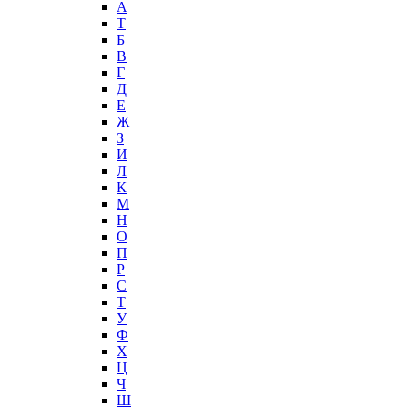
А
T
Б
В
Г
Д
Е
Ж
З
И
Л
К
М
Н
О
П
Р
С
Т
У
Ф
Х
Ц
Ч
Ш