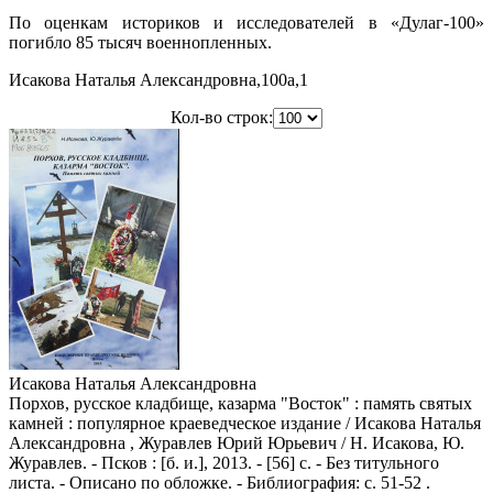
По оценкам историков и исследователей в «Дулаг-100»
погибло 85 тысяч военнопленных.
Исакова Наталья Александровна,100a,1
Кол-во строк:
Исакова Наталья Александровна
Порхов, русское кладбище, казарма "Восток" : память святых
камней : популярное краеведческое издание / Исакова Наталья
Александровна , Журавлев Юрий Юрьевич / Н. Исакова, Ю.
Журавлев. - Псков : [б. и.], 2013. - [56] с. - Без титульного
листа. - Описано по обложке. - Библиография: с. 51-52 .