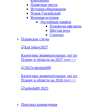
влюблённо
Памятные места
История образования
Псков Ганзейский
Военная история
Достойные памяти
Псковичи-афганцы
Шестая рота
Спецназ
Псковские следы
Календарь знаменательных дат по
Пскову и области на 2027 год>>>
Календарь знаменательных дат по
Пскову и области на 2026 год>>>
Персоны краеведения