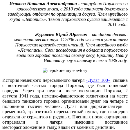
Исакова Наталья Александровна
- сотрудник Порховского
краеведческого музея, с 2010 года занимает должность
заведующей отделом по организации досуга. Член музейного
клуба «Летопись». Темой Порховского дулага занимается с
2011 года.
Журавлев Юрий Юрьевич
– кандидат физико-
математических наук. С 2006 года является участником
Порховских краеведческих чтений. Член музейного клуба
«Летопись». Свои исследования в области порховского
военного городка посвятил своему деду, Ерошину Ивану
Ивановичу, служившему в нем в 1938 году.
История немецкого пересыльного лагеря
«Дулаг-100»
связана
с восточной частью города Порхова, где был танковый
городок. Через три недели после оккупации Порхова, 2
августа 1941 года, немецко-фашистские захватчики на месте
бывшего танкового городка организовали дулаг на четыре с
половиной тысячи человек. Дулаг или дюрхганглагерь –
временный, транзитный пересылочный пункт, где офицеров
отделяли от сержантов и рядовых. Пленных после сортировки
отправляли в лагеря, имеющие постоянное
месторасположение в тылу, вдали от военных действий.