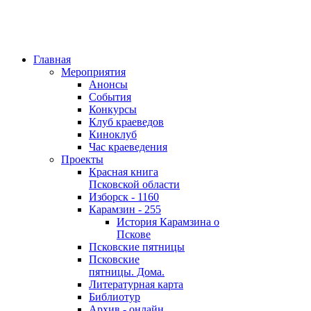
Главная
Мероприятия
Анонсы
События
Конкурсы
Клуб краеведов
Киноклуб
Час краеведения
Проекты
Красная книга
Псковской области
Изборск - 1160
Карамзин - 255
История Карамзина о
Пскове
Псковские пятницы
Псковские
пятницы. Дома.
Литературная карта
Библиотур
Архив - онлайн