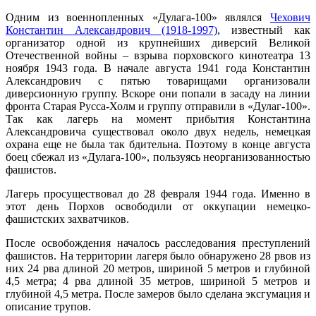
Одним из военнопленных «Дулага-100» являлся
Чехович
Константин Александрович (1918-1997)
, известный как
организатор одной из крупнейших диверсий Великой
Отечественной войны – взрыва порховского кинотеатра 13
ноября 1943 года. В начале августа 1941 года Константин
Александрович с пятью товарищами организовали
диверсионную группу. Вскоре они попали в засаду на линии
фронта Старая Русса-Холм и группу отправили в «Дулаг-100».
Так как лагерь на момент прибытия Константина
Александровича существовал около двух недель, немецкая
охрана еще не была так бдительна. Поэтому в конце августа
боец сбежал из «Дулага-100», пользуясь неорганизованностью
фашистов.
Лагерь просуществовал до 28 февраля 1944 года. Именно в
этот день Порхов освободили от оккупации немецко-
фашистских захватчиков.
После освобождения началось расследования преступлений
фашистов. На территории лагеря было обнаружено 28 рвов из
них 24 рва длиной 20 метров, шириной 5 метров и глубиной
4,5 метра; 4 рва длиной 35 метров, шириной 5 метров и
глубиной 4,5 метра. После замеров было сделана эксгумация и
описание трупов.