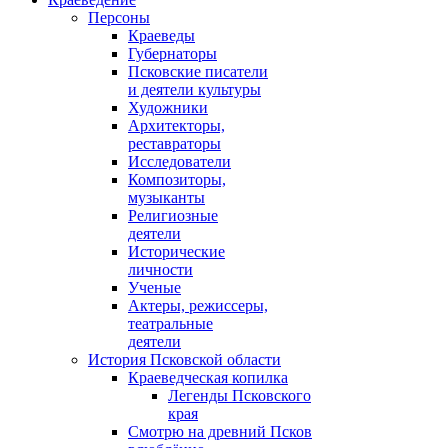
Персоны
Краеведы
Губернаторы
Псковские писатели
и деятели культуры
Художники
Архитекторы,
реставраторы
Исследователи
Композиторы,
музыканты
Религиозные
деятели
Исторические
личности
Ученые
Актеры, режиссеры,
театральные
деятели
История Псковской области
Краеведческая копилка
Легенды Псковского
края
Смотрю на древний Псков