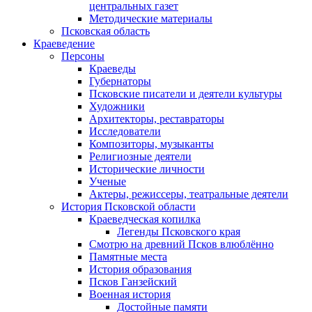
центральных газет
Методические материалы
Псковская область
Краеведение
Персоны
Краеведы
Губернаторы
Псковские писатели и деятели культуры
Художники
Архитекторы, реставраторы
Исследователи
Композиторы, музыканты
Религиозные деятели
Исторические личности
Ученые
Актеры, режиссеры, театральные деятели
История Псковской области
Краеведческая копилка
Легенды Псковского края
Смотрю на древний Псков влюблённо
Памятные места
История образования
Псков Ганзейский
Военная история
Достойные памяти