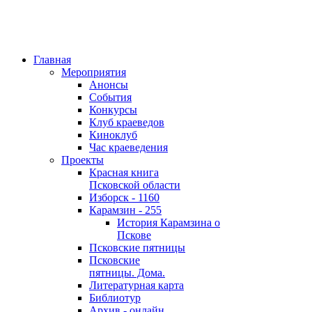
Главная
Мероприятия
Анонсы
События
Конкурсы
Клуб краеведов
Киноклуб
Час краеведения
Проекты
Красная книга
Псковской области
Изборск - 1160
Карамзин - 255
История Карамзина о
Пскове
Псковские пятницы
Псковские
пятницы. Дома.
Литературная карта
Библиотур
Архив - онлайн