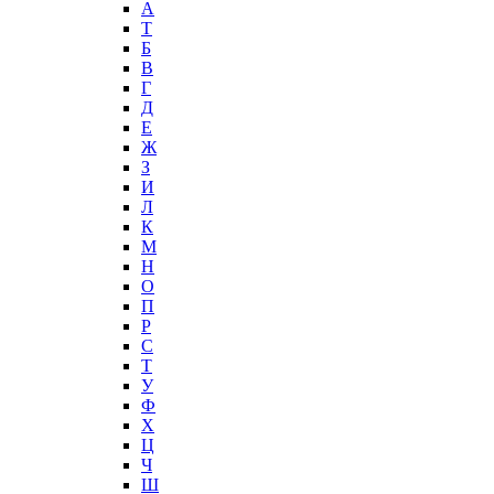
А
T
Б
В
Г
Д
Е
Ж
З
И
Л
К
М
Н
О
П
Р
С
Т
У
Ф
Х
Ц
Ч
Ш