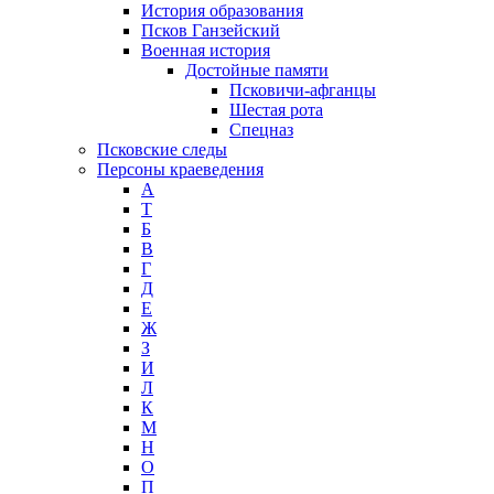
История образования
Псков Ганзейский
Военная история
Достойные памяти
Псковичи-афганцы
Шестая рота
Спецназ
Псковские следы
Персоны краеведения
А
T
Б
В
Г
Д
Е
Ж
З
И
Л
К
М
Н
О
П