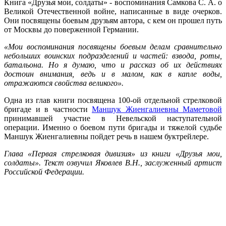
Книга «Друзья мои, солдаты» - воспоминания Самкова С. А. о
Великой Отечественной войне, написанные в виде очерков.
Они посвящены боевым друзьям автора, с кем он прошел путь
от Москвы до поверженной Германии.
«Мои воспоминания посвящены боевым делам сравнительно
небольших воинских подразделений и частей: взвода, роты,
батальона. Но я думаю, что и рассказ об их действиях
достоин внимания, ведь и в малом, как в капле воды,
отражаются свойства великого».
Одна из глав книги посвящена 100-ой отдельной стрелковой
бригаде и в частности
Маншук Жиенгалиевны Маметовой
принимавшей участие в Невельской наступательной
операции. Именно о боевом пути бригады и тяжелой судьбе
Маншук Жиенгалиевны пойдет речь в нашем буктрейлере.
Глава «Первая стрелковая дивизия» из книги «Друзья мои,
солдаты». Текст озвучил Яковлев В.Н., заслуженный артист
Российской Федерации.