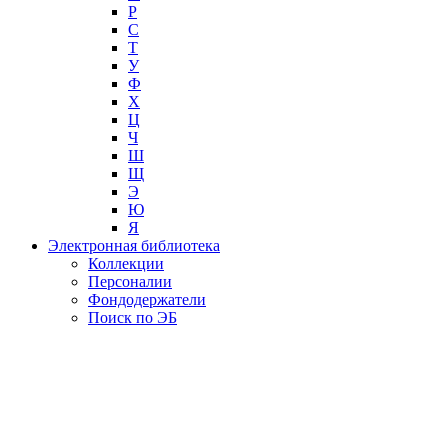
Р
С
Т
У
Ф
Х
Ц
Ч
Ш
Щ
Э
Ю
Я
Электронная библиотека
Коллекции
Персоналии
Фондодержатели
Поиск по ЭБ