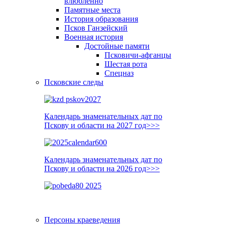
влюблённо
Памятные места
История образования
Псков Ганзейский
Военная история
Достойные памяти
Псковичи-афганцы
Шестая рота
Спецназ
Псковские следы
Календарь знаменательных дат по
Пскову и области на 2027 год>>>
Календарь знаменательных дат по
Пскову и области на 2026 год>>>
Персоны краеведения