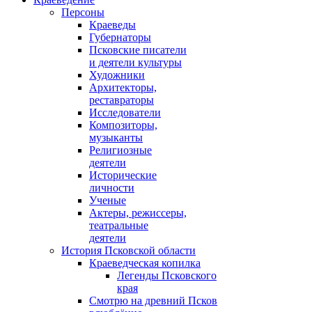
Персоны
Краеведы
Губернаторы
Псковские писатели
и деятели культуры
Художники
Архитекторы,
реставраторы
Исследователи
Композиторы,
музыканты
Религиозные
деятели
Исторические
личности
Ученые
Актеры, режиссеры,
театральные
деятели
История Псковской области
Краеведческая копилка
Легенды Псковского
края
Смотрю на древний Псков