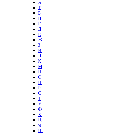
А
T
Б
В
Г
Д
Е
Ж
З
И
Л
К
М
Н
О
П
Р
С
Т
У
Ф
Х
Ц
Ч
Ш