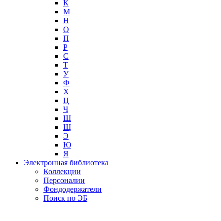
К
М
Н
О
П
Р
С
Т
У
Ф
Х
Ц
Ч
Ш
Щ
Э
Ю
Я
Электронная библиотека
Коллекции
Персоналии
Фондодержатели
Поиск по ЭБ