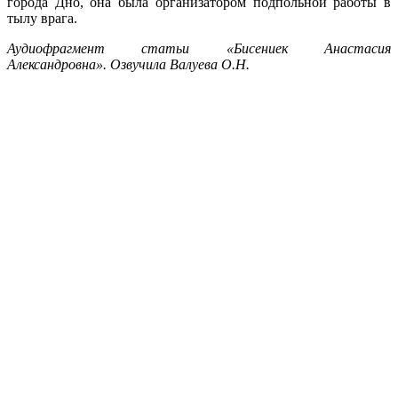
города Дно, она была организатором подпольной работы в
тылу врага.
Аудиофрагмент статьи «Бисениек Анастасия
Александровна». Озвучила Валуева О.Н.