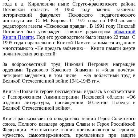
года в д. Кириловичи ныне Струго-красненского района
Псковской области. В 1960 году заочно закончил
исторический факультет Псковского педагогического
института им. С. М. Кирова. С 1972 года по 1990 являлся
редактором газеты «Псковская правда». В 1991 году Николай
Петрович был утвержден главным редактором
областной
Книги Памяти
. Под его руководством было издано 22 тома. С
1995 года параллельно с Книгой Памяти занимался изданием
многотомного «Не предать забвению» - Книги памяти жертв
политических репрессий.
За добросовестный труд Николай Петрович награждён
орденами Трудового Красного Знамени и «Знак почёта»,
четырьмя медалями, в том числе – «За доблестный труд в
Великой Отечественной войне 1941-1945 гг.».
Книга «Подвиги героев бессмертны» издалась в соответствии
с Распоряжением Администрации Псковской области «Об
издании литературы, посвященной 60-летию Победы в
Великой Отечественной войне».
Книга рассказывает об обладателях званий Героя Советского
союза, Полного кавалера ордена Славы и Героя Российской
Федерации. Эти высокие звания присваиваются за героизм,
мужество, самоотверженность, проявленные при защите