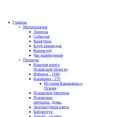
Главная
Мероприятия
Анонсы
События
Конкурсы
Клуб краеведов
Киноклуб
Час краеведения
Проекты
Красная книга
Псковской области
Изборск - 1160
Карамзин - 255
История Карамзина о
Пскове
Псковские пятницы
Псковские
пятницы. Дома.
Литературная карта
Библиотур
Архив - онлайн