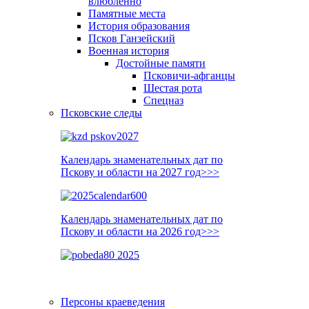
влюблённо
Памятные места
История образования
Псков Ганзейский
Военная история
Достойные памяти
Псковичи-афганцы
Шестая рота
Спецназ
Псковские следы
Календарь знаменательных дат по
Пскову и области на 2027 год>>>
Календарь знаменательных дат по
Пскову и области на 2026 год>>>
Персоны краеведения