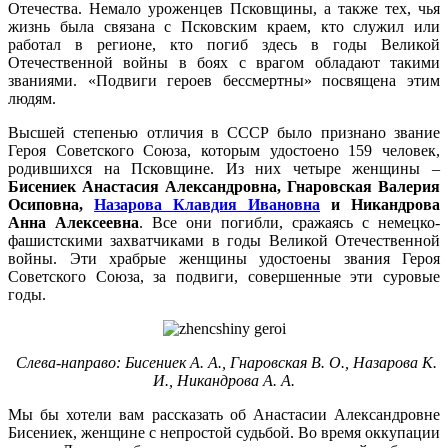
Отечества. Немало уроженцев Псковщины, а также тех, чья
жизнь была связана с Псковским краем, кто служил или
работал в регионе, кто погиб здесь в годы Великой
Отечественной войны в боях с врагом обладают такими
званиями. «Подвиги героев бессмертны» посвящена этим
людям.
Высшей степенью отличия в СССР было признано звание
Героя Советского Союза, которым удостоено 159 человек,
родившихся на Псковщине. Из них четыре женщины –
Бисениек Анастасия Александровна, Гнаровская Валерия
Осиповна,
Назарова Клавдия Ивановна
и Никандрова
Анна Алексеевна
. Все они погибли, сражаясь с немецко-
фашистскими захватчиками в годы Великой Отечественной
войны. Эти храбрые женщины удостоены звания Героя
Советского Союза, за подвиги, совершенные эти суровые
годы.
Слева-направо: Бисениек А. А., Гнаровская В. О., Назарова К.
И., Никандрова А. А.
Мы бы хотели вам рассказать об Анастасии Александровне
Бисениек, женщине с непростой судьбой. Во время оккупации