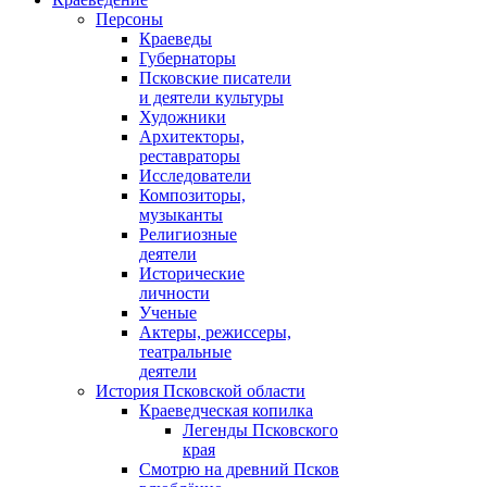
Персоны
Краеведы
Губернаторы
Псковские писатели
и деятели культуры
Художники
Архитекторы,
реставраторы
Исследователи
Композиторы,
музыканты
Религиозные
деятели
Исторические
личности
Ученые
Актеры, режиссеры,
театральные
деятели
История Псковской области
Краеведческая копилка
Легенды Псковского
края
Смотрю на древний Псков