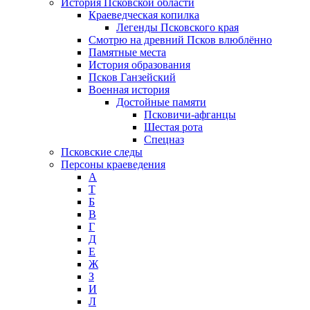
История Псковской области
Краеведческая копилка
Легенды Псковского края
Смотрю на древний Псков влюблённо
Памятные места
История образования
Псков Ганзейский
Военная история
Достойные памяти
Псковичи-афганцы
Шестая рота
Спецназ
Псковские следы
Персоны краеведения
А
T
Б
В
Г
Д
Е
Ж
З
И
Л