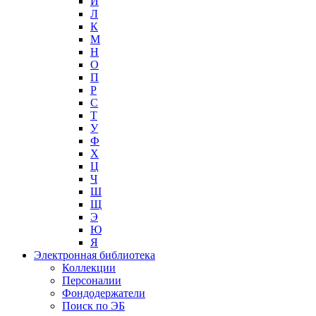
И
Л
К
М
Н
О
П
Р
С
Т
У
Ф
Х
Ц
Ч
Ш
Щ
Э
Ю
Я
Электронная библиотека
Коллекции
Персоналии
Фондодержатели
Поиск по ЭБ