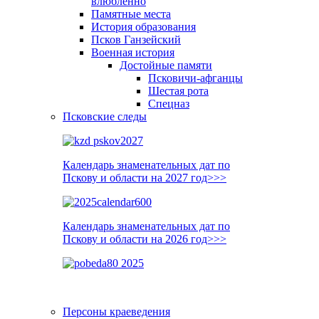
влюблённо
Памятные места
История образования
Псков Ганзейский
Военная история
Достойные памяти
Псковичи-афганцы
Шестая рота
Спецназ
Псковские следы
Календарь знаменательных дат по
Пскову и области на 2027 год>>>
Календарь знаменательных дат по
Пскову и области на 2026 год>>>
Персоны краеведения