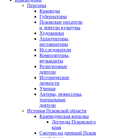
Персоны
Краеведы
Губернаторы
Псковские писатели
и деятели культуры
Художники
Архитекторы,
реставраторы
Исследователи
Композиторы,
музыканты
Религиозные
деятели
Исторические
личности
Ученые
Актеры, режиссеры,
театральные
деятели
История Псковской области
Краеведческая копилка
Легенды Псковского
края
Смотрю на древний Псков