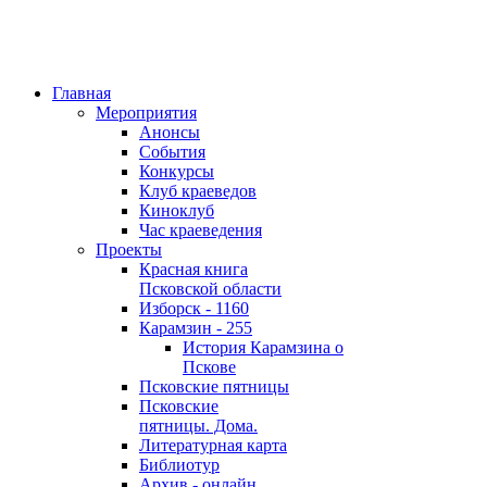
Главная
Мероприятия
Анонсы
События
Конкурсы
Клуб краеведов
Киноклуб
Час краеведения
Проекты
Красная книга
Псковской области
Изборск - 1160
Карамзин - 255
История Карамзина о
Пскове
Псковские пятницы
Псковские
пятницы. Дома.
Литературная карта
Библиотур
Архив - онлайн