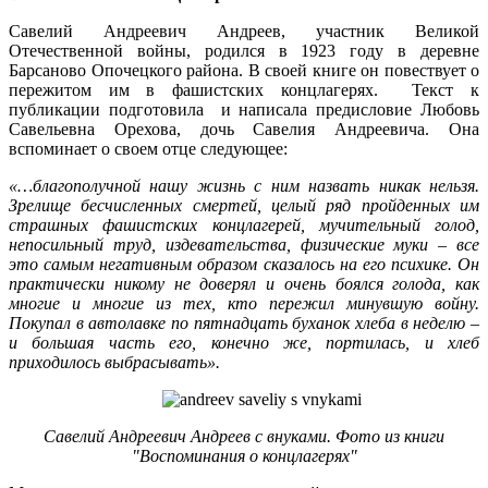
Савелий Андреевич Андреев, участник Великой
Отечественной войны, родился в 1923 году в деревне
Барсаново Опочецкого района. В своей книге он повествует о
пережитом им в фашистских концлагерях. Текст к
публикации подготовила и написала предисловие Любовь
Савельевна Орехова, дочь Савелия Андреевича. Она
вспоминает о своем отце следующее:
«…благополучной нашу жизнь с ним назвать никак нельзя.
Зрелище бесчисленных смертей, целый ряд пройденных им
страшных фашистских концлагерей, мучительный голод,
непосильный труд, издевательства, физические муки – все
это самым негативным образом сказалось на его психике. Он
практически никому не доверял и очень боялся голода, как
многие и многие из тех, кто пережил минувшую войну.
Покупал в автолавке по пятнадцать буханок хлеба в неделю –
и большая часть его, конечно же, портилась, и хлеб
приходилось выбрасывать».
Савелий Андреевич Андреев с внуками. Фото из книги
"Воспоминания о концлагерях"