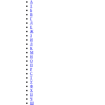
А
T
Б
В
Г
Д
Е
Ж
З
И
Л
К
М
Н
О
П
Р
С
Т
У
Ф
Х
Ц
Ч
Ш