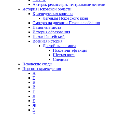
Актеры, режиссеры, театральные деятели
История Псковской области
Краеведческая копилка
Легенды Псковского края
Смотрю на древний Псков влюблённо
Памятные места
История образования
Псков Ганзейский
Военная история
Достойные памяти
Псковичи-афганцы
Шестая рота
Спецназ
Псковские следы
Персоны краеведения
А
T
Б
В
Г
Д
Е
Ж
З