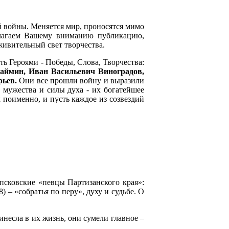
й войны. Меняется мир, проносятся мимо
длагаем Вашему вниманию публикацию,
живительный свет творчества.
ть Героями - Победы, Слова, Творчества:
аймин, Иван Васильевич Виноградов,
ьев.
Они все прошли войну и выразили
а мужества и силы духа - их богатейшее
 поименно, и пусть каждое из созвездий
 псковские «певцы Партизанского края»:
) – «собратья по перу», духу и судьбе. О
инесла в их жизнь, они сумели главное –