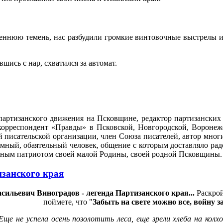
реннюю темень, нас разбудили громкие винтовочные выстрелы и
ись с нар, схватился за автомат.
к партизанского движения на Псковщине, редактор партизански
корреспондент «Правды» в Псковской, Новгородской, Воронеж
й писательской организации, член Союза писателей, автор мно
омный, обаятельный человек, общение с которым доставляло рад
нным патриотом своей малой Родины, своей родной Псковщины
изанского края
сильевич Виноградов - легенда Партизанского края...
Раскрой
поймете, что "
Забыть на свете можно все, войну за
 Еще не успела осень позолотить леса, еще зрели хлеба на колх