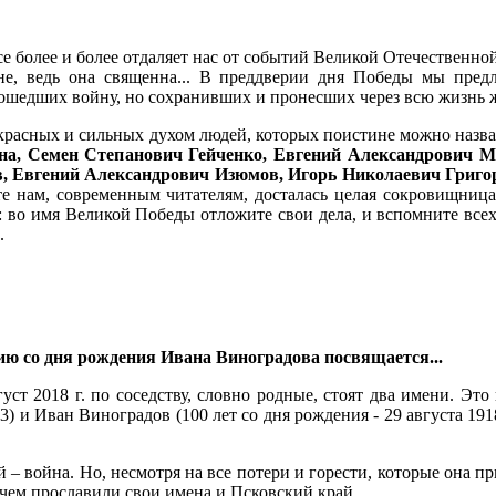
е более и более отдаляет нас от событий Великой Отечественно
йне, ведь она священна... В преддверии дня Победы мы пре
рошедших войну, но сохранивших и пронесших через всю жизнь 
екрасных и сильных духом людей, которых поистине можно назва
а, Семен Степанович Гейченко, Евгений Александрович М
, Евгений Александрович Изюмов, Игорь Николаевич Григор
ате нам, современным читателям, досталась целая сокровищниц
 во имя Великой Победы отложите свои дела, и вспомните всех
.
ию со дня рождения Ивана Виноградова посвящается...
уст 2018 г. по соседству, словно родные, стоят два имени. Это
3) и Иван Виноградов (100 лет со дня рождения - 29 августа 1918
 – война. Но, несмотря на все потери и горести, которые она пр
 чем прославили свои имена и Псковский край.