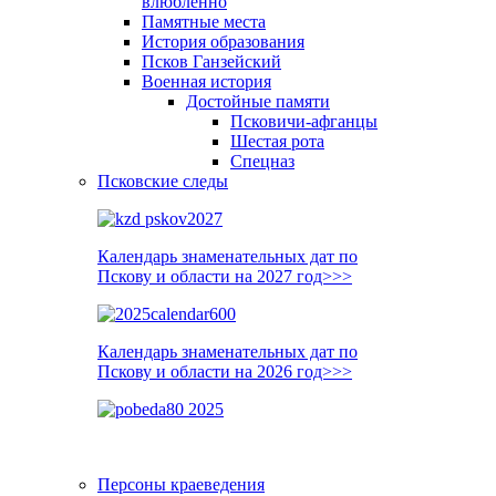
влюблённо
Памятные места
История образования
Псков Ганзейский
Военная история
Достойные памяти
Псковичи-афганцы
Шестая рота
Спецназ
Псковские следы
Календарь знаменательных дат по
Пскову и области на 2027 год>>>
Календарь знаменательных дат по
Пскову и области на 2026 год>>>
Персоны краеведения