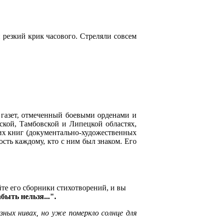
 резкий крик часового. Стреляли совсем
х газет, отмеченный боевыми орденами и
ской, Тамбовской и Липецкой областях,
гих книг (документально-художественных
ость каждому, кто с ним был знаком. Его
.
те его сборники стихотворений, и вы
быть нельзя...".
озных нивах, но уже померкло солнце для