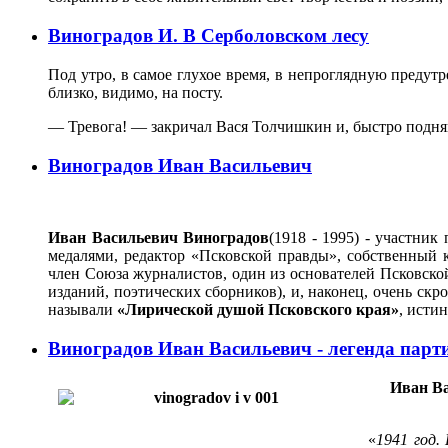
Виноградов И. В Серболовском лесу
Под утро, в самое глухое время, в непроглядную предут
близко, видимо, на посту.
— Тревога! — закричал Вася Толчишкин и, быстро поднявш
Виноградов Иван Васильевич
Иван Васильевич Виноградов
(1918 - 1995) - участни
медалями, редактор «Псковской правды», собственный 
член Союза журналистов, один из основателей Псковско
изданий, поэтических сборников), и, наконец, очень скр
называли
«Лирической душой Псковского края»
, исти
Виноградов Иван Васильевич - легенда парт
Иван Ва
«
1941 год.