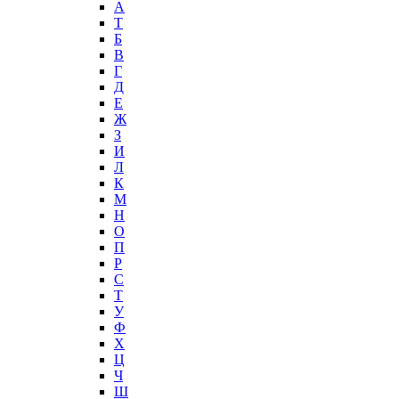
А
T
Б
В
Г
Д
Е
Ж
З
И
Л
К
М
Н
О
П
Р
С
Т
У
Ф
Х
Ц
Ч
Ш