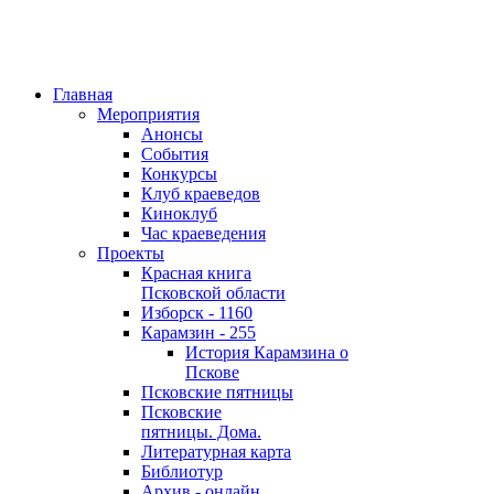
Главная
Мероприятия
Анонсы
События
Конкурсы
Клуб краеведов
Киноклуб
Час краеведения
Проекты
Красная книга
Псковской области
Изборск - 1160
Карамзин - 255
История Карамзина о
Пскове
Псковские пятницы
Псковские
пятницы. Дома.
Литературная карта
Библиотур
Архив - онлайн