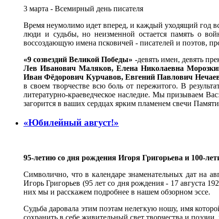
3 марта - Всемирный день писателя
Время неумолимо идет вперед, и каждый уходящий год вс
люди и судьбы, но неизменной остается память о во
воссоздающую имена псковичей - писателей и поэтов, п
«9 созвездий Великой Победы» -
девять имен, девять пр
Лев Иванович Маляков, Елена Николаевна Морозкин
Иван Фёдорович Курчавов, Евгений Павлович Нечаев
в своем творчестве всю боль от пережитого. В результ
литературно-краеведческое наследие. Мы призываем Вас:
загорится в ваших сердцах ярким пламенем свечи Памяти
«Юбилейный август!»
95-летию со дня рождения Игоря Григорьева и 100-лет
Символично, что в календаре знаменательных дат на авг
Игорь Григорьев (95 лет со дня рождения - 17 августа 192
них мы и расскажем подробнее в нашем обзорном эссе.
Судьба даровала этим поэтам нелегкую ношу, имя которой
сохранить в себе живительный свет творчества и поэзии,