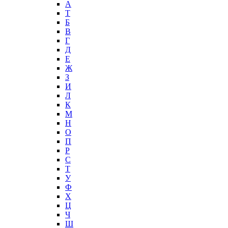
А
T
Б
В
Г
Д
Е
Ж
З
И
Л
К
М
Н
О
П
Р
С
Т
У
Ф
Х
Ц
Ч
Ш