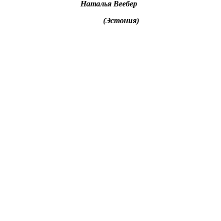
Наталья Ве
ебер
(Эстония)