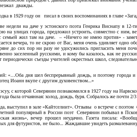
риезжал дважды.
дка в 1929 году он писал в своих воспоминаниях в главе «Заг
две недели на даче у эстонского поэта Генрика Виснапу в 12-т
ою на улицах города, предложил устроить, совместно с ним, в
с семьей жил там на даче. – «Ничего не имею против» - замет
ается вечера, то не скрою от Вас, меня очень удивляет одно об
еряне до сих пор ни разу не удосужились пригласить меня поч
венно заселенный русскими, и кому бы казалось, как не русски
т периодически съезды учителей окрестных школ, следовательн
ний: «…Оба дня шел беспрерывный дождь, и поэтому города и
отец Иоанн вкупе с другим духовенством...»
уу, с которой Северянин познакомился в 1927 году на Нарвском 
ода была отчаянная: холод, дождь, буря. Собралось же почти 2/3
да, выступил в зале «Кайтселиит». Отзывы о встрече с поэтом
 28-летний популярный в России поэт Северянин побывал в Пск
кая жизнь», вечер прошел неудачно. Газета писала: «Вообще
ных для футуристов, не было... Жаждавшие увидеть размалева