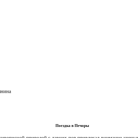
янина
Поездка в Печоры
живописной природой с давних пор привлекал внимание ученых,