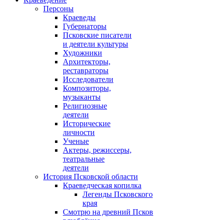
Персоны
Краеведы
Губернаторы
Псковские писатели
и деятели культуры
Художники
Архитекторы,
реставраторы
Исследователи
Композиторы,
музыканты
Религиозные
деятели
Исторические
личности
Ученые
Актеры, режиссеры,
театральные
деятели
История Псковской области
Краеведческая копилка
Легенды Псковского
края
Смотрю на древний Псков