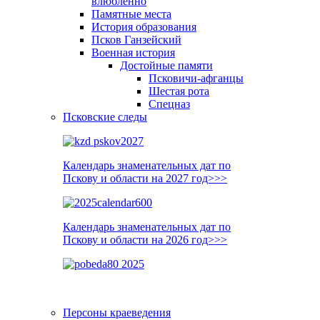
влюблённо
Памятные места
История образования
Псков Ганзейский
Военная история
Достойные памяти
Псковичи-афганцы
Шестая рота
Спецназ
Псковские следы
Календарь знаменательных дат по
Пскову и области на 2027 год>>>
Календарь знаменательных дат по
Пскову и области на 2026 год>>>
Персоны краеведения