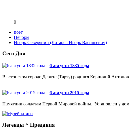
0
поэт
Печоры
Игорь-Северянин (Лотарёв Игорь Васильевич)
Сего Дня
6 августа 1835 года
В эстонском городе Дерпте (Тарту) родился Корнилий Антонови
6 августа 2015 года
Памятник солдатам Первой Мировой войны. Установлен у дома №
Легенды ^ Предания