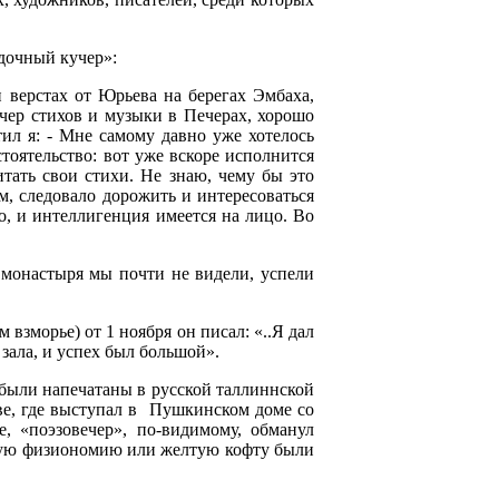
адочный кучер»:
и верстах от Юрьева на берегах Эмбаха,
ечер стихов и музыки в Печерах, хорошо
ил я: - Мне самому давно уже хотелось
стоятельство: вот уже вскоре исполнится
итать свои стихи. Не знаю, чему бы это
м, следовало дорожить и интересоваться
о, и интеллигенция имеется на лицо. Во
 монастыря мы почти не видели, успели
взморье) от 1 ноября он писал: «..Я дал
 зала, и успех был большой».
 были напечатаны в русской таллиннской
ове, где выступал в Пушкинском доме со
, «поэзовечер», по-видимому, обманул
нную физиономию или желтую кофту были