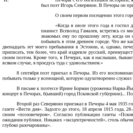
был поэт Игорь Северянин. В Печоры он п
О своем первом посещении этого горо
«Когда в июле этого года я гостил 
пианист Всеволод Гамалея, встретясь со мн
знакомых ему по прошлому лету, когда он 
побывать в этом древнем городе. Что же кас
двенадцать лет моего пребывания в Эстонии, и, однако, печ
приписать, тем более, что край издревле русский, преимущест
своим поэтом. Кроме того, в Печерах, как я наслышан, бываю
всяком случае, я проедусь туда с удовольствием.»
8 сентября поэт приехал в Печоры. Из его воспомина
побывать только у всенощной, которую одухотворенно служил 
В письме к поэтессе Ирине Борман (уроженка Нарва-Йыэс
концерт в Печорах, б(ывший) город Псковской губ(ернии)... Пог
Второй раз Северянин приезжал в Печоры 4 мая 1935 го
газете «Вести дня». Задолго до этого, 18 апреля 1915 года,
своим «поэзовечером». Согласно публикации газеты «Псковс
ожидания публики. Никаких «эксцентричностей», столь обыч
глубоко разочарованы».