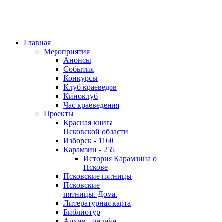
Главная
Мероприятия
Анонсы
События
Конкурсы
Клуб краеведов
Киноклуб
Час краеведения
Проекты
Красная книга
Псковской области
Изборск - 1160
Карамзин - 255
История Карамзина о
Пскове
Псковские пятницы
Псковские
пятницы. Дома.
Литературная карта
Библиотур
Архив - онлайн