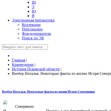
Щ
Э
Ю
Я
Электронная библиотека
Коллекции
Персоналии
Фондодержатели
Поиск по ЭБ
Главная
|
Краеведение
|
История Псковской области
|
Веебер Наталья. Некоторые факты из жизни Игоря Север
Веебер Наталья. Некоторые факты из жизни Игоря Северянина
Печоры с его богатейшей историей, 