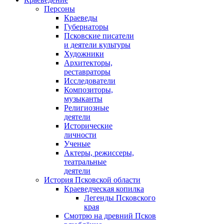
Персоны
Краеведы
Губернаторы
Псковские писатели
и деятели культуры
Художники
Архитекторы,
реставраторы
Исследователи
Композиторы,
музыканты
Религиозные
деятели
Исторические
личности
Ученые
Актеры, режиссеры,
театральные
деятели
История Псковской области
Краеведческая копилка
Легенды Псковского
края
Смотрю на древний Псков