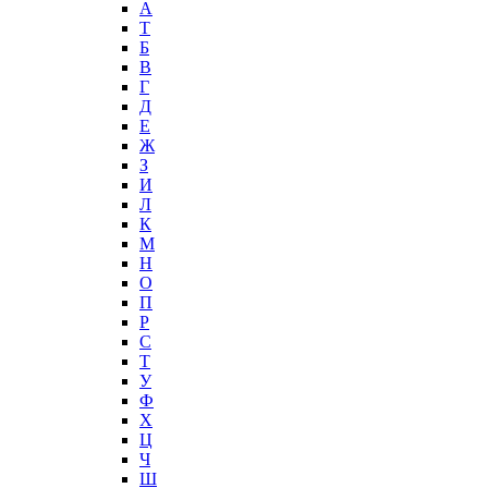
А
T
Б
В
Г
Д
Е
Ж
З
И
Л
К
М
Н
О
П
Р
С
Т
У
Ф
Х
Ц
Ч
Ш