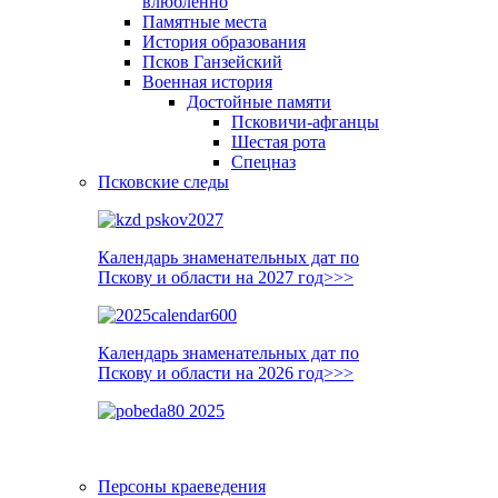
влюблённо
Памятные места
История образования
Псков Ганзейский
Военная история
Достойные памяти
Псковичи-афганцы
Шестая рота
Спецназ
Псковские следы
Календарь знаменательных дат по
Пскову и области на 2027 год>>>
Календарь знаменательных дат по
Пскову и области на 2026 год>>>
Персоны краеведения