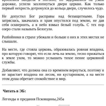
дорожке, успели захлопнуться двери церкви. Как только
первый нехристь дотронулся до кольца двери, случилось чудо.
Не допустил Бог расправы над беззащитными. Гора
затряслась, закачалась и храм опустился под землю, не дав
себя осквернить, а в небо взмыл белый голубь. С тех пор
озеро стали называть Белогули.
Разбойники в страхе убежали и больше о них в этих местах не
слышали.
На месте, где стояла церковь, образовалась ровная впадина,
про которую говорят, что если лечь на землю, тесно прижаться
к земле ухом, то можно услышать тихое пение церковной
службы.
Добавляют, что должна она со временем вернуться, поэтому и
не зарастает впадина ни лесом, ни кустарником, а на месте
этом душа обретает спокойствие и мир.
Читать в ЭБ:
Легенды и предания Псковщины,245a