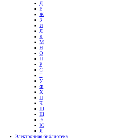
Д
Е
Ж
З
И
Л
К
М
Н
О
П
Р
С
Т
У
Ф
Х
Ц
Ч
Ш
Щ
Э
Ю
Я
Электронная библиотека