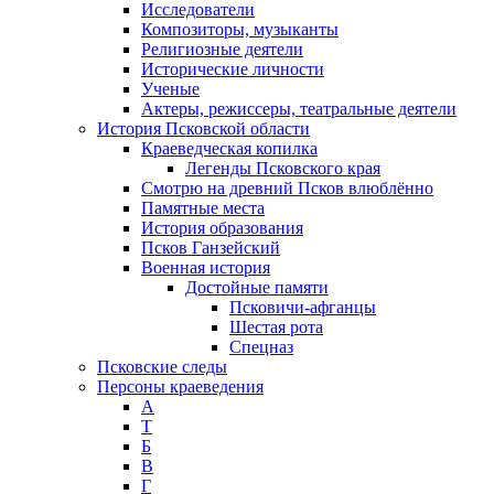
Исследователи
Композиторы, музыканты
Религиозные деятели
Исторические личности
Ученые
Актеры, режиссеры, театральные деятели
История Псковской области
Краеведческая копилка
Легенды Псковского края
Смотрю на древний Псков влюблённо
Памятные места
История образования
Псков Ганзейский
Военная история
Достойные памяти
Псковичи-афганцы
Шестая рота
Спецназ
Псковские следы
Персоны краеведения
А
T
Б
В
Г