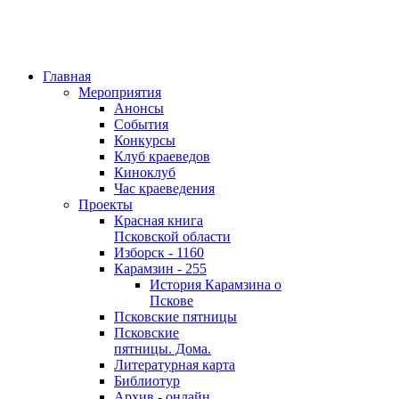
Главная
Мероприятия
Анонсы
События
Конкурсы
Клуб краеведов
Киноклуб
Час краеведения
Проекты
Красная книга
Псковской области
Изборск - 1160
Карамзин - 255
История Карамзина о
Пскове
Псковские пятницы
Псковские
пятницы. Дома.
Литературная карта
Библиотур
Архив - онлайн