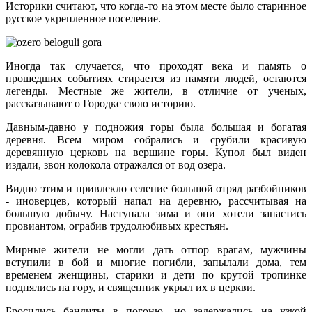
Историки считают, что когда-то на этом месте было старинное
русское укрепленное поселение.
Иногда так случается, что проходят века и память о
прошедших событиях стирается из памяти людей, остаются
легенды. Местные же жители, в отличие от ученых,
рассказывают о Городке свою историю.
Давным-давно у подножия горы была большая и богатая
деревня. Всем миром собрались и срубили красивую
деревянную церковь на вершине горы. Купол был виден
издали, звон колокола отражался от вод озера.
Видно этим и привлекло селение большой отряд разбойников
- иноверцев, который напал на деревню, рассчитывая на
большую добычу. Наступала зима и они хотели запастись
провиантом, ограбив трудолюбивых крестьян.
Мирные жители не могли дать отпор врагам, мужчины
вступили в бой и многие погибли, запылали дома, тем
временем женщины, старики и дети по крутой тропинке
поднялись на гору, и священник укрыл их в церкви.
Бросились бандиты в погоню, но задержались на узкой