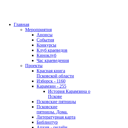
Главная
Мероприятия
Анонсы
События
Конкурсы
Клуб краеведов
Киноклуб
Час краеведения
Проекты
Красная книга
Псковской области
Изборск - 1160
Карамзин - 255
История Карамзина о
Пскове
Псковские пятницы
Псковские
пятницы. Дома.
Литературная карта
Библиотур
Архив - онлайн