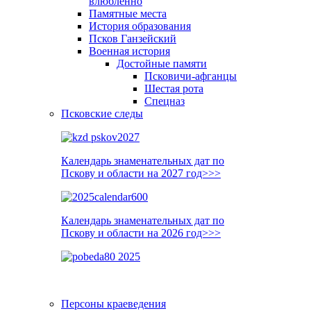
влюблённо
Памятные места
История образования
Псков Ганзейский
Военная история
Достойные памяти
Псковичи-афганцы
Шестая рота
Спецназ
Псковские следы
Календарь знаменательных дат по
Пскову и области на 2027 год>>>
Календарь знаменательных дат по
Пскову и области на 2026 год>>>
Персоны краеведения