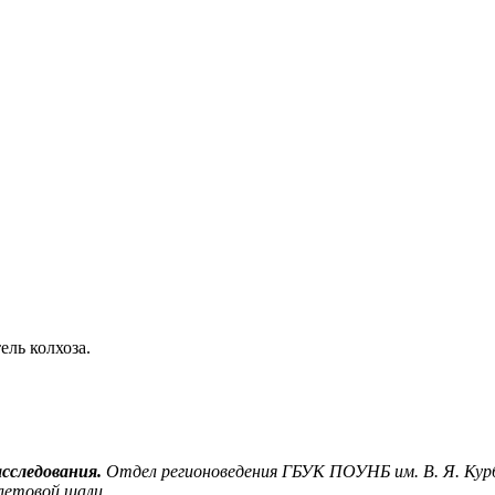
ль колхоза.
асследования.
Отдел регионоведения ГБУК ПОУНБ им. В. Я. Кур
олетовой шали.