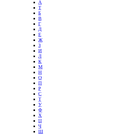
А
T
Б
В
Г
Д
Е
Ж
З
И
Л
К
М
Н
О
П
Р
С
Т
У
Ф
Х
Ц
Ч
Ш