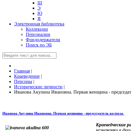
Щ
Э
Ю
Я
Электронная библиотека
Коллекции
Персоналии
Фондодержатели
Поиск по ЭБ
Главная
|
Краеведение
|
Персоны
|
Исторические личности
|
Иванова Акулина Ивановна. Первая женщина - председате
Иванова Акулина Ивановна. Первая женщина - председатель колхоза.
Краеведческие р
незнакомки в фи