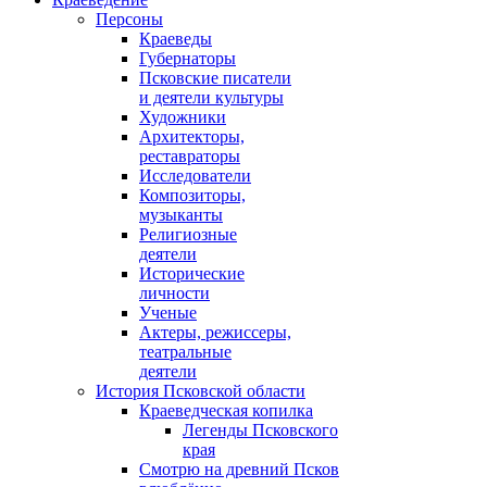
Персоны
Краеведы
Губернаторы
Псковские писатели
и деятели культуры
Художники
Архитекторы,
реставраторы
Исследователи
Композиторы,
музыканты
Религиозные
деятели
Исторические
личности
Ученые
Актеры, режиссеры,
театральные
деятели
История Псковской области
Краеведческая копилка
Легенды Псковского
края
Смотрю на древний Псков