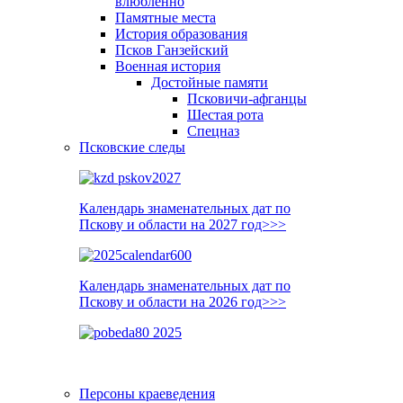
влюблённо
Памятные места
История образования
Псков Ганзейский
Военная история
Достойные памяти
Псковичи-афганцы
Шестая рота
Спецназ
Псковские следы
Календарь знаменательных дат по
Пскову и области на 2027 год>>>
Календарь знаменательных дат по
Пскову и области на 2026 год>>>
Персоны краеведения