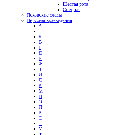
Шестая рота
Спецназ
Псковские следы
Персоны краеведения
А
T
Б
В
Г
Д
Е
Ж
З
И
Л
К
М
Н
О
П
Р
С
Т
У
Ф