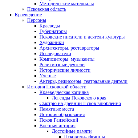
Методические материалы
Псковская область
Краеведение
Персоны
Краеведы
Губернаторы
Псковские писатели и деятели культуры
Художники
Архитекторы, реставраторы
Исследователи
Композиторы, музыканты
Религиозные деятели
Исторические личности
Ученые
Актеры, режиссеры, театральные деятели
История Псковской области
Краеведческая копилка
Легенды Псковского края
Смотрю на древний Псков влюблённо
Памятные места
История образования
Псков Ганзейский
Военная история
Достойные памяти
Псковичи-афганцы