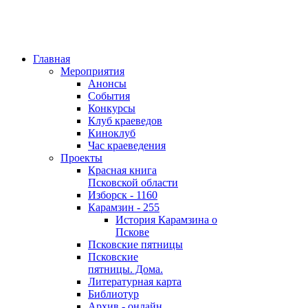
Главная
Мероприятия
Анонсы
События
Конкурсы
Клуб краеведов
Киноклуб
Час краеведения
Проекты
Красная книга
Псковской области
Изборск - 1160
Карамзин - 255
История Карамзина о
Пскове
Псковские пятницы
Псковские
пятницы. Дома.
Литературная карта
Библиотур
Архив - онлайн