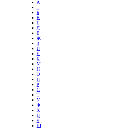
А
T
Б
В
Г
Д
Е
Ж
З
И
Л
К
М
Н
О
П
Р
С
Т
У
Ф
Х
Ц
Ч
Ш