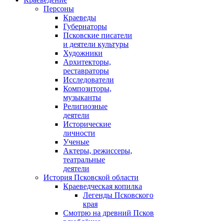
Персоны
Краеведы
Губернаторы
Псковские писатели
и деятели культуры
Художники
Архитекторы,
реставраторы
Исследователи
Композиторы,
музыканты
Религиозные
деятели
Исторические
личности
Ученые
Актеры, режиссеры,
театральные
деятели
История Псковской области
Краеведческая копилка
Легенды Псковского
края
Смотрю на древний Псков