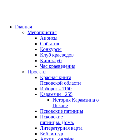
Главная
Мероприятия
Анонсы
События
Конкурсы
Клуб краеведов
Киноклуб
Час краеведения
Проекты
Красная книга
Псковской области
Изборск - 1160
Карамзин - 255
История Карамзина о
Пскове
Псковские пятницы
Псковские
пятницы. Дома.
Литературная карта
Библиотур
Архив - онлайн