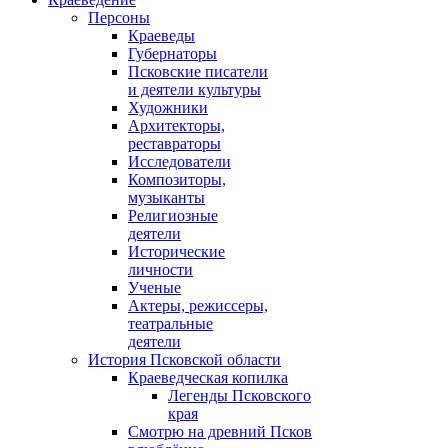
Персоны
Краеведы
Губернаторы
Псковские писатели
и деятели культуры
Художники
Архитекторы,
реставраторы
Исследователи
Композиторы,
музыканты
Религиозные
деятели
Исторические
личности
Ученые
Актеры, режиссеры,
театральные
деятели
История Псковской области
Краеведческая копилка
Легенды Псковского
края
Смотрю на древний Псков