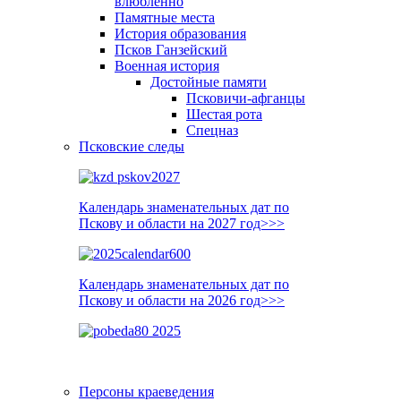
влюблённо
Памятные места
История образования
Псков Ганзейский
Военная история
Достойные памяти
Псковичи-афганцы
Шестая рота
Спецназ
Псковские следы
Календарь знаменательных дат по
Пскову и области на 2027 год>>>
Календарь знаменательных дат по
Пскову и области на 2026 год>>>
Персоны краеведения