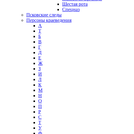
Шестая рота
Спецназ
Псковские следы
Персоны краеведения
А
T
Б
В
Г
Д
Е
Ж
З
И
Л
К
М
Н
О
П
Р
С
Т
У
Ф