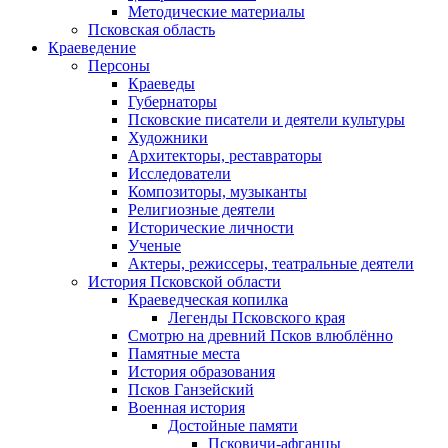
Методические материалы
Псковская область
Краеведение
Персоны
Краеведы
Губернаторы
Псковские писатели и деятели культуры
Художники
Архитекторы, реставраторы
Исследователи
Композиторы, музыканты
Религиозные деятели
Исторические личности
Ученые
Актеры, режиссеры, театральные деятели
История Псковской области
Краеведческая копилка
Легенды Псковского края
Смотрю на древний Псков влюблённо
Памятные места
История образования
Псков Ганзейский
Военная история
Достойные памяти
Псковичи-афганцы