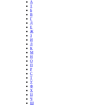
А
T
Б
В
Г
Д
Е
Ж
З
И
Л
К
М
Н
О
П
Р
С
Т
У
Ф
Х
Ц
Ч
Ш