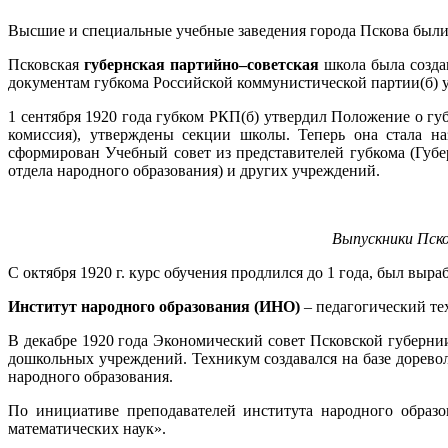
Высшие и специальные учебные заведения города Пскова был
Псковская
губернская партийно–советская
школа была созда
документам губкома Российской коммунистической партии(б) у
1 сентября 1920 года губком РКП(б) утвердил Положение о гу
комиссия), утверждены секции школы. Теперь она стала на
сформирован Учебный совет из представителей губкома (Губер
отдела народного образования) и других учреждений.
Выпускники Пско
С октября 1920 г. курс обучения продлился до 1 года, был выр
Институт народного образования (ИНО)
– педагогический те
В декабре 1920 года Экономический совет Псковской губерни
дошкольных учреждений. Техникум создавался на базе дорево
народного образования.
По инициативе преподавателей института народного образо
математических наук».