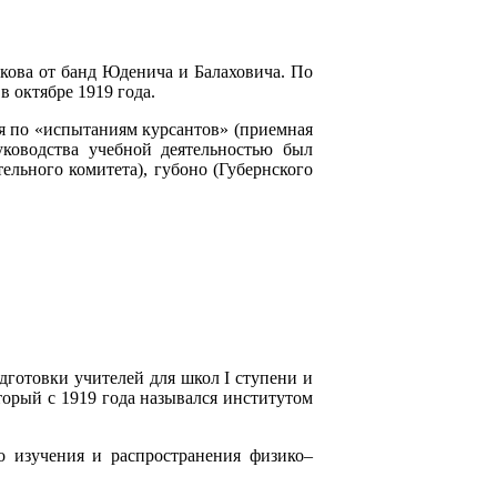
скова от банд Юденича и Балаховича. По
 октябре 1919 года.
ия по «испытаниям курсантов» (приемная
уководства учебной деятельностью был
ельного комитета), губоно (Губернского
дготовки учителей для школ I ступени и
торый с 1919 года назывался институтом
о изучения и распространения физико–