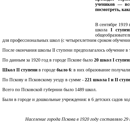
учеников
—
все
посмотреть, как
В сентябре 1919
школа
I ступен
общеобразовате
для профессиональных школ (с четырехлетним сроком обучения
После окончания школы II ступени предполагалось обучение в 
По данным за 1920 год в городе Пскове было
20 школ I ступен
Школ II ступени
в городе
было 6
: в них образование получали
По Пскову и Псковскому уезду в сумме -
221 школа I и II ступ
Всего по Псковской губернии было 1489 школ.
Были в городе и дошкольные учреждения: в 6 детских садов ход
Население города Пскова в 1920 году составляло 29