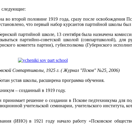
и следующие:
на во второй половине 1919 года, сразу после освобождения П
становлено, что первый набор курсантов партийной школы был в
бернской партийной школе, 13 сентября была назначена комисс
зываться партийно-советской школой (совпартшколой), для р
нского комитета партии), губисполкома (Губернского исполнит
вской Совпартшколы, 1925 г. ( Журнал "Псков" №25, 2006)
аботан устав школы, расширена программа обучения.
хникум – созданный в 1919 году.
и принимает решение о создании в Пскове педтехникума для по
люционной учительской семинарии, учительского института, ко
вания (ИНО) в 1921 году начало работу «Псковское обществ