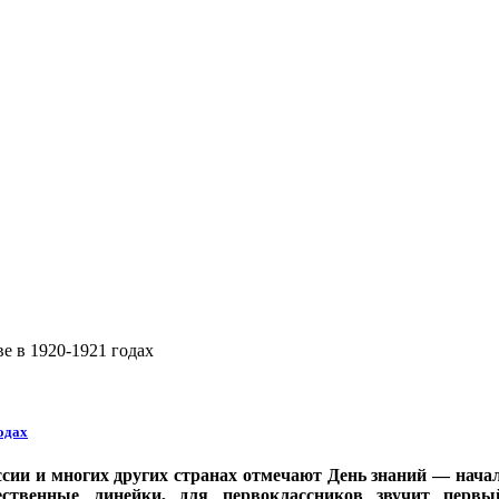
ве в 1920-1921 годах
годах
ссии и многих других странах отмечают День знаний — начал
ественные линейки, для первоклассников звучит первы