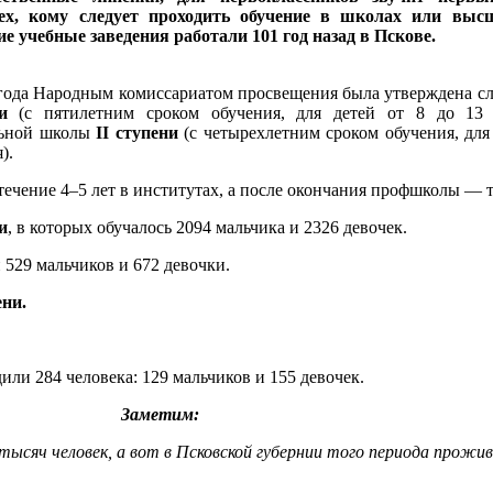
х, кому следует проходить обучение в школах или высш
ие учебные заведения работали 101 год назад в Пскове.
 года Народным комиссариатом просвещения была утверждена сл
и
(с пятилетним сроком обучения, для детей от 8 до 13 л
льной школы
II ступени
(с четырехлетним сроком обучения, для
).
течение 4–5 лет в институтах, а после окончания профшколы — 
и
, в которых обучалось 2094 мальчика и 2326 девочек.
 529 мальчиков и 672 девочки.
ени.
или 284 человека: 129 мальчиков и 155 девочек.
Заметим:
 тысяч человек, а вот в Псковской губернии того периода прожив