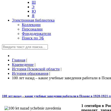
Щ
Э
Ю
Я
Электронная библиотека
Коллекции
Персоналии
Фондодержатели
Поиск по ЭБ
Главная
|
Краеведение
|
История Псковской области
|
История образования
|
100 лет назад – какие учебные заведения работали в Пско
100 лет назад – какие учебные заведения работали в Пскове в 1920-1921 
1 сентября в Ро
проходят торж