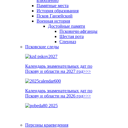
влюблённо
Памятные места
История образования
Псков Ганзейский
Военная история
Достойные памяти
Псковичи-афганцы
Шестая рота
Спецназ
Псковские следы
Календарь знаменательных дат по
Пскову и области на 2027 год>>>
Календарь знаменательных дат по
Пскову и области на 2026 год>>>
Персоны краеведения