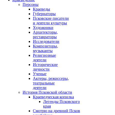
Персоны
Краеведы
Губернаторы
Псковские писатели
и деятели культуры
Художники
Архитекторы,
реставраторы
Исследователи
Композиторы,
музыканты
Религиозные
деятели
Исторические
личности
Ученые
Актеры, режиссеры,
театральные
деятели
История Псковской области
Краеведческая копилка
Легенды Псковского
края
Смотрю на древний Псков