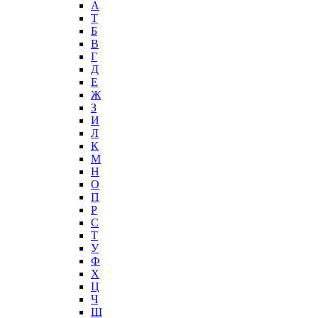
А
T
Б
В
Г
Д
Е
Ж
З
И
Л
К
М
Н
О
П
Р
С
Т
У
Ф
Х
Ц
Ч
Ш