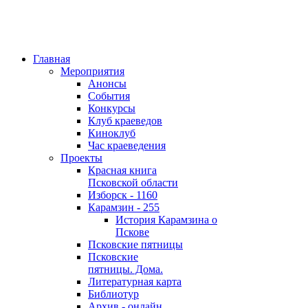
Главная
Мероприятия
Анонсы
События
Конкурсы
Клуб краеведов
Киноклуб
Час краеведения
Проекты
Красная книга
Псковской области
Изборск - 1160
Карамзин - 255
История Карамзина о
Пскове
Псковские пятницы
Псковские
пятницы. Дома.
Литературная карта
Библиотур
Архив - онлайн