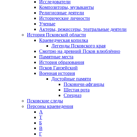
Исследователи
Композиторы, музыканты
Религиозные деятели
Исторические личности
Ученые
Актеры, режиссеры, театральные деятели
История Псковской области
Краеведческая копилка
Легенды Псковского края
Смотрю на древний Псков влюблённо
Памятные места
История образования
Псков Ганзейский
Военная история
Достойные памяти
Псковичи-афганцы
Шестая рота
Спецназ
Псковские следы
Персоны краеведения
А
T
Б
В
Г