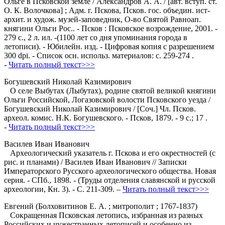
Ольге в Псковской земле / Александров А. А. / [авт. вступ. ст.
О. К. Волочкова] ; Адм. г. Пскова, Псков. гос. объедин. ист-
архит. и худож. музей-заповедник, О-во Святой Равноап.
княгини Ольги Рос.. - Псков : Псковское возрождение, 2001. -
279 с., 2 л. ил. -(1100 лет со дня упоминания города в
летописи). - Юбилейн. изд. - Цифровая копия с разрешением
300 dpi. - Список осн. использ. материалов: с. 259-274 .
-
Читать полный текст>>>
Богушевский Николай Казимирович
О селе Выбутах (Лыбутах), родине святой великой княгини
Ольги Российской, Логазовской волости Псковского уезда /
Богушевский Николай Казимирович / [Соч.] Чл. Псков.
археол. комис. Н.К. Богушевского. - Псков, 1879. - 9 с.; 17 .
-
Читать полный текст>>>
Василев Иван Иванович
Археологический указатель г. Пскова и его окрестностей (с
рис. и планами) / Василев Иван Иванович // Записки
Императорского Русского археологического общества. Новая
серия. - СПб., 1898. - (Труды отделения славянской и русской
археологии, Кн. 3). - С. 211-309. –
Читать полный текст>>>
Евгений (Болховитинов Е. А. ; митрополит ; 1767-1837)
Сокращенная Псковская летопись, избранная из разных
Российских и чужестранных летописей и особенно из