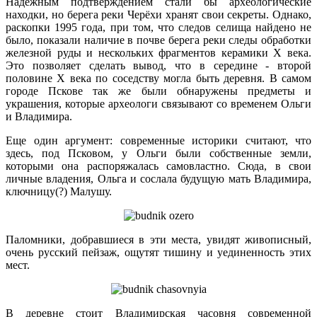
Надежным подтверждением стали бы археологические
находки, но берега реки Черёхи хранят свои секреты. Однако,
раскопки 1995 года, при том, что следов селища найдено не
было, показали наличие в почве берега реки следы обработки
железной руды и нескольких фрагментов керамики X века.
Это позволяет сделать вывод, что в середине - второй
половине X века по соседству могла быть деревня. В самом
городе Пскове так же были обнаружены предметы и
украшения, которые археологи связывают со временем Ольги
и Владимира.
Еще один аргумент: современные историки считают, что
здесь, под Псковом, у Ольги были собственные земли,
которыми она распоряжалась самовластно. Сюда, в свои
личные владения, Ольга и сослала будущую мать Владимира,
ключницу(?) Малушу.
Паломники, добравшиеся в эти места, увидят живописный,
очень русский пейзаж, ощутят тишину и уединенность этих
мест.
В деревне стоит Владимирская часовня современной