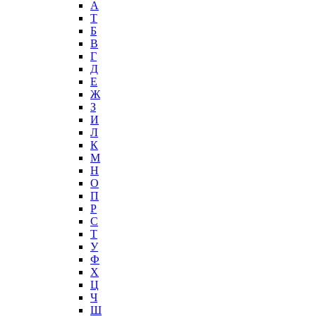
А
T
Б
В
Г
Д
Е
Ж
З
И
Л
К
М
Н
О
П
Р
С
Т
У
Ф
Х
Ц
Ч
Ш