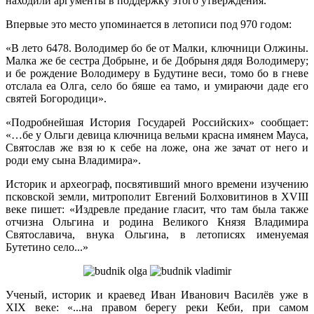
находили аргументы в поддержку этого утверждения.
Впервые это место упоминается в летописи под 970 годом:
«В лето 6478. Володимер бо бе от Малки, ключници Олжины.
Малка же бе сестра Добрыне, и бе Добрыня дядя Володимеру;
и бе рождение Володимеру в Будутине веси, томо бо в гневе
отслала еа Олга, село бо бяше еа тамо, и умираючи даде его
святей Богородици».
«Подробнейшая История Государей Российских» сообщает:
«…бе у Ольги девица ключница вельми красна имянем Мауса,
Святослав же взя ю к себе на ложе, она же зачат от него и
роди ему сына Владимира».
Историк и археограф, посвятивший много времени изучению
псковской земли, митрополит Евгений Болховитинов в XVIII
веке пишет: «Издревле предание гласит, что там была также
отчизна Ольгина и родина Великого Князя Владимира
Святославича, внука Ольгина, в летописях именуемая
Бутетино село...»
Ученый, историк и краевед Иван Иванович Василёв уже в
XIX веке: «...на правом берегу реки Кеби, при самом