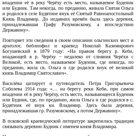
впадении её в реку Черёху есть место, называемое Буденик
или Будник. Там некогда, по преданию, живала Святая Ольга
и родился в селе Будятине внук её Святый Равноапостольный
Князь Владимир. До недавних времён была здесь деревня,
принадлежавшая Графу Разумовскому, а впоследствии
Державину».
Повторяет эти сведения в своем описании ольгинских мест и
археолог, библиофил и краевед Николай Казимирович
Богушевский в 1879 году: «На правом берегу р. Кеби,
впадающей в р. Черёху − недалеко от слияния Черёхи с
Великой, есть место, называемое Буденик, где некогда, по
преданию, жила св. Ольга и где родился внук её великий
князь Владимир Святославич».
Василёва цитирует и путеводитель Петра Григорьевича
Соболева 1914 года: «… на берегу реки Кеби, при самом
впадении её в реку Черёху, есть место, называющееся Буденик
или Будник, где, по преданию, жила Ольга и где родился в с.
Будятник её внук кн. Владимир. Здесь была деревня,
принадлежавшая гр. Разумовскому, а потом Державину».
В псковской краеведческой литературе закрепилась традиция
связывать деревню Будник с именем князя Владимира.