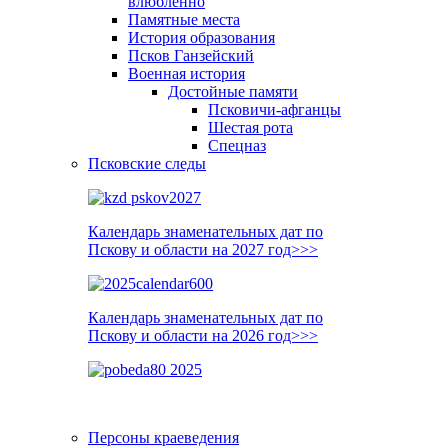
влюблённо
Памятные места
История образования
Псков Ганзейский
Военная история
Достойные памяти
Псковичи-афганцы
Шестая рота
Спецназ
Псковские следы
Календарь знаменательных дат по
Пскову и области на 2027 год>>>
Календарь знаменательных дат по
Пскову и области на 2026 год>>>
Персоны краеведения