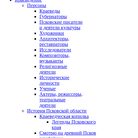
Персоны
Краеведы
Губернаторы
Псковские писатели
и деятели культуры
Художники
Архитекторы,
реставраторы
Исследователи
Композиторы,
музыканты
Религиозные
деятели
Исторические
личности
Ученые
Актеры, режиссеры,
театральные
деятели
История Псковской области
Краеведческая копилка
Легенды Псковского
края
Смотрю на древний Псков