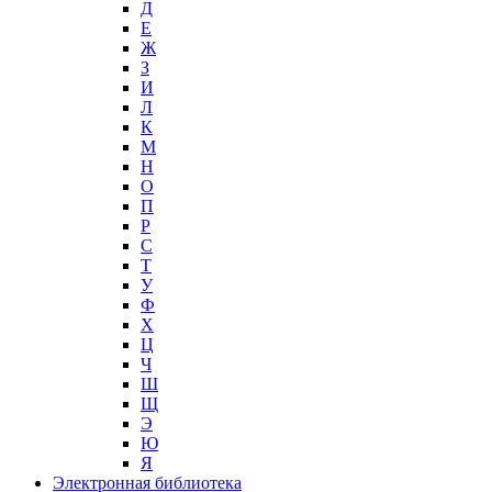
Д
Е
Ж
З
И
Л
К
М
Н
О
П
Р
С
Т
У
Ф
Х
Ц
Ч
Ш
Щ
Э
Ю
Я
Электронная библиотека