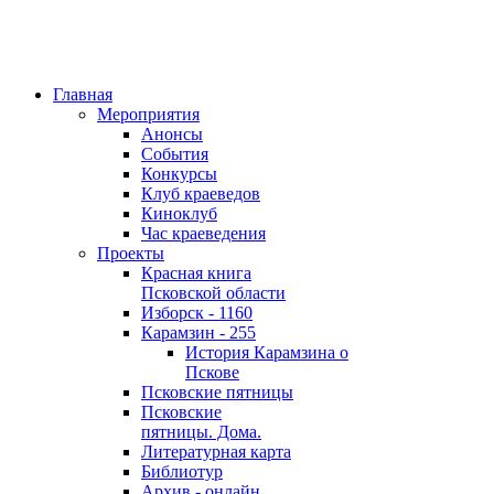
Главная
Мероприятия
Анонсы
События
Конкурсы
Клуб краеведов
Киноклуб
Час краеведения
Проекты
Красная книга
Псковской области
Изборск - 1160
Карамзин - 255
История Карамзина о
Пскове
Псковские пятницы
Псковские
пятницы. Дома.
Литературная карта
Библиотур
Архив - онлайн