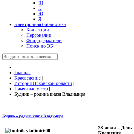
Щ
Э
Ю
Я
Электронная библиотека
Коллекции
Персоналии
Фондодержатели
Поиск по ЭБ
Главная
|
Краеведение
|
История Псковской области
|
Памятные места
|
Будник – родина князя Владимира
Будник – родина князя Владимира
28 июля – День
Крещения