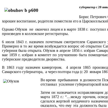
губернатор с 20 янва
Борис Петрович 
хорошее воспитание, родители поместили его в Царскосельски
Однако Обухов не окончил лицея и в марте 1838 г. поступил 
произведен в коллежские регистраторы.
6 июля 1843 г. назначен почетным смотрителем Саранского
Примерно в то же время возбуждается вопрос об открытии Са
губерния была открыта. Обухов в апреле 1856 г. избран Сама
мае 1859 г. избран в комитет по улучшению быта помещичьи
губернские предводители дворянства.
В 1863 году назначен камергером. 4 апреля 1865 произвед
Самарского губернатора, а через полтора года (с 20 января 186
Во время пребывания в должности Пско
отстаивал усиление губернаторской вла
Затем он назначается исправляющим д
марта 1872 г.: “…между прочим, осве
сделался жертвой неудачного назначени
оказалось, что ему эта должность был