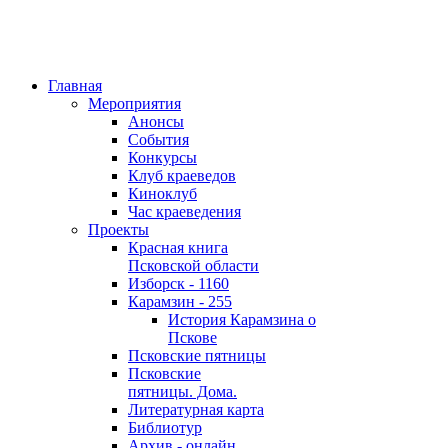
Главная
Мероприятия
Анонсы
События
Конкурсы
Клуб краеведов
Киноклуб
Час краеведения
Проекты
Красная книга
Псковской области
Изборск - 1160
Карамзин - 255
История Карамзина о
Пскове
Псковские пятницы
Псковские
пятницы. Дома.
Литературная карта
Библиотур
Архив - онлайн