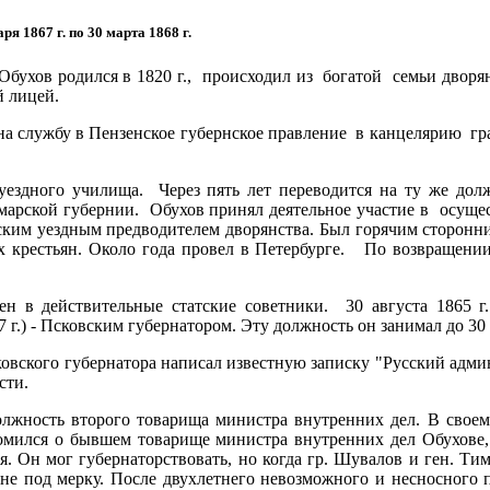
ря 1867 г. по 30 марта 1868 г.
Обухов родился в 1820 г., происходил из богатой семьи дворя
й лицей.
на службу в Пензенское губернское правление в канцелярию гра
 уездного училища. Через пять лет переводится на ту же до
марской губернии. Обухов принял деятельное участие в осущес
рским уездным предводителем дворянства. Был горячим сторонн
х крестьян. Около года провел в Петербурге. По возвращени
ен в действительные статские советники. 30 августа 1865 г
7 г.) - Псковским губернатором. Эту должность он занимал до 30 
вского губернатора написал известную записку "Русский адм
сти.
олжность второго товарища министра внутренних дел. В свое
домился о бывшем товарище министра внутренних дел Обухове
я. Он мог губернаторствовать, но когда гр. Шувалов и ген. Ти
а не под мерку. После двухлетнего невозможного и несносного