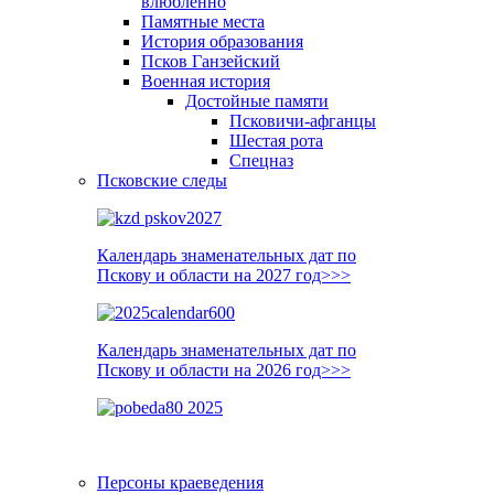
влюблённо
Памятные места
История образования
Псков Ганзейский
Военная история
Достойные памяти
Псковичи-афганцы
Шестая рота
Спецназ
Псковские следы
Календарь знаменательных дат по
Пскову и области на 2027 год>>>
Календарь знаменательных дат по
Пскову и области на 2026 год>>>
Персоны краеведения