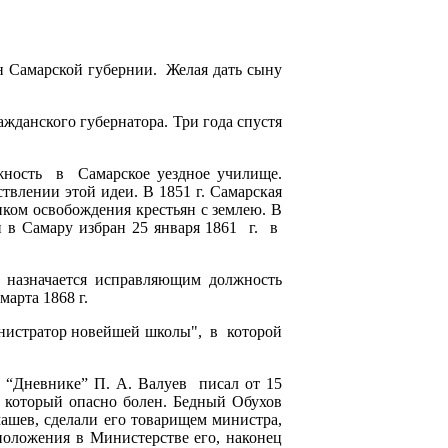
н Самарской губернии. Желая дать сыну
жданского губернатора. Три года спустя
лжность в Самарское уездное училище.
твлении этой идеи. В 1851 г. Самарская
иком освобождения крестьян с землею. В
и в Самару избран 25 января 1861 г. в
. назначается исправляющим должность
марта 1868 г.
инистратор новейшей школы", в которой
м “Дневнике” П. А. Валуев писал от 15
, который опасно болен. Бедный Обухов
машев, сделали его товарищем министра,
 положения в Министерстве его, наконец