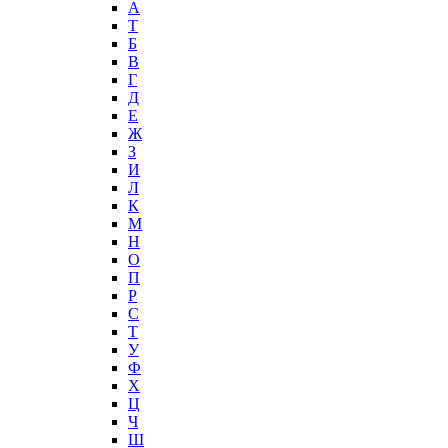
А
T
Б
В
Г
Д
Е
Ж
З
И
Л
К
М
Н
О
П
Р
С
Т
У
Ф
Х
Ц
Ч
Ш