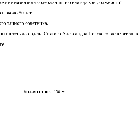
аже не назначили содержания по сенаторской должности”.
ь около 50 лет.
го тайного советника.
и вплоть до ордена Святого Александра Невского включительн
ге.
Кол-во строк: