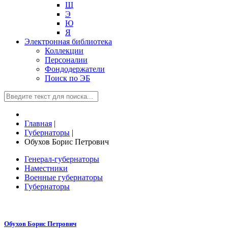
Щ
Э
Ю
Я
Электронная библиотека
Коллекции
Персоналии
Фондодержатели
Поиск по ЭБ
Главная
|
Губернаторы
|
Обухов Борис Петрович
Генерал-губернаторы
Наместники
Военные губернаторы
Губернаторы
Обухов Борис Петрович