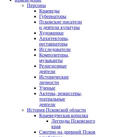
Персоны
Краеведы
Губернаторы
Псковские писатели
и деятели культуры
Художники
Архитекторы,
реставраторы
Исследователи
Композиторы,
музыканты
Религиозные
деятели
Исторические
личности
Ученые
Актеры, режиссеры,
театральные
деятели
История Псковской области
Краеведческая копилка
Легенды Псковского
края
Смотрю на древний Псков