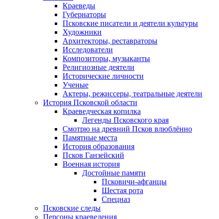
Краеведы
Губернаторы
Псковские писатели и деятели культуры
Художники
Архитекторы, реставраторы
Исследователи
Композиторы, музыканты
Религиозные деятели
Исторические личности
Ученые
Актеры, режиссеры, театральные деятели
История Псковской области
Краеведческая копилка
Легенды Псковского края
Смотрю на древний Псков влюблённо
Памятные места
История образования
Псков Ганзейский
Военная история
Достойные памяти
Псковичи-афганцы
Шестая рота
Спецназ
Псковские следы
Персоны краеведения