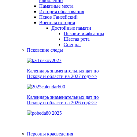
влюблённо
Памятные места
История образования
Псков Ганзейский
Военная история
Достойные памяти
Псковичи-афганцы
Шестая рота
Спецназ
Псковские следы
Календарь знаменательных дат по
Пскову и области на 2027 год>>>
Календарь знаменательных дат по
Пскову и области на 2026 год>>>
Персоны краеведения