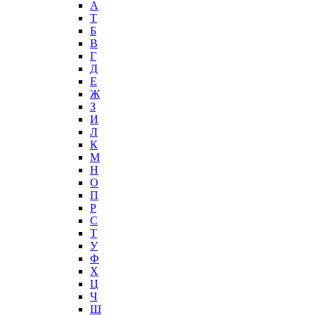
А
T
Б
В
Г
Д
Е
Ж
З
И
Л
К
М
Н
О
П
Р
С
Т
У
Ф
Х
Ц
Ч
Ш