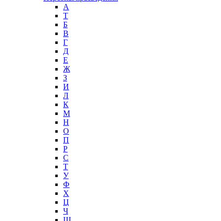
А
T
Б
В
Г
Д
Е
Ж
З
И
Л
К
М
Н
О
П
Р
С
Т
У
Ф
Х
Ц
Ч
Ш