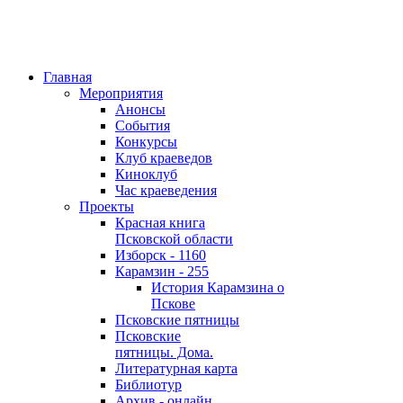
Главная
Мероприятия
Анонсы
События
Конкурсы
Клуб краеведов
Киноклуб
Час краеведения
Проекты
Красная книга
Псковской области
Изборск - 1160
Карамзин - 255
История Карамзина о
Пскове
Псковские пятницы
Псковские
пятницы. Дома.
Литературная карта
Библиотур
Архив - онлайн