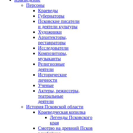
Персоны
Краеведы
Губернаторы
Псковские писатели
и деятели культуры
Художники
Архитекторы,
реставраторы
Исследователи
Композиторы,
музыканты
Религиозные
деятели
Исторические
личности
Ученые
Актеры, режиссеры,
театральные
деятели
История Псковской области
Краеведческая копилка
Легенды Псковского
края
Смотрю на древний Псков