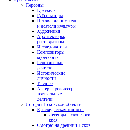
Персоны
Краеведы
Губернаторы
Псковские писатели
и деятели культуры
Художники
Архитекторы,
реставраторы
Исследователи
Композиторы,
музыканты
Религиозные
деятели
Исторические
личности
Ученые
Актеры, режиссеры,
театральные
деятели
История Псковской области
Краеведческая копилка
Легенды Псковского
края
Смотрю на древний Псков