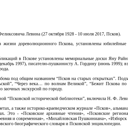
еликсовича Левина (27 октября 1928 - 10 июля 2017, Псков).
в жизни дореволюционного Пскова, установлены юбилейные 
бликаций в Пскове установлены мемориальные доски Яну Райни
 (декабрь 1997), писателю-пушкинисту А. Гордину (июнь 1999); 
рода.
льбома под общим названием “Псков на старых открытках”. Под
ьской”, “Через века… по волнам Великой”, “Бежит Пскова по
о заочных экскурсий по городу.
ной “Псковской исторической библиотеки”, включила Н. Ф. Леви
тах, а также историко-краеведческом журнале «Псков», альмана
ах. Это - «Псковские архивные чтения», «Псковские региона
ревняя и современная», «Михайловская Пушкиниана», «Изборск 
ковского биографического словаря и Псковской энциклопедии.