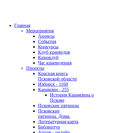
Главная
Мероприятия
Анонсы
События
Конкурсы
Клуб краеведов
Киноклуб
Час краеведения
Проекты
Красная книга
Псковской области
Изборск - 1160
Карамзин - 255
История Карамзина о
Пскове
Псковские пятницы
Псковские
пятницы. Дома.
Литературная карта
Библиотур
Архив - онлайн