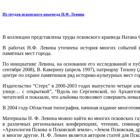
Из трудов псковского краеведа Н.Ф. Левина
В коллекции представлены труды псковского краеведа Натана Ф
В работах Н.Ф. Левина уточнена история многих событий 
памятных мест города.
По инициативе Левина, на основании его исследований и пу
сентябре 2008), В. Каверину (апрель 1997), патриарху Тихону
центре по охране памятников ряд историко-культурных мест го
Издательство “Стерх" в 2000-2003 годах выпустило четыре а
улице… с открыткой”, “Вдоль по Сергиевской, по Архангел
читателей и показали, что альбомы позволяют совершить немал
В 2004 году Областная типография, начиная издание многотом
Материалы Н. Ф. Левина можно найти во многих псковских газе
в различных региональных конференциях, чтениях, семинар
«Археология Пскова и Псковской земли», «Земля Псковская, д
и многие другие. Н. Ф. Левин является автором статей для Пс