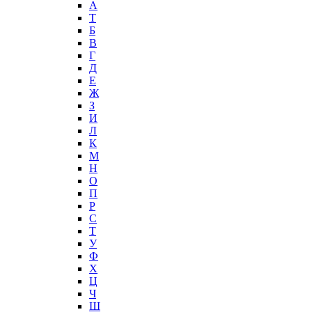
А
T
Б
В
Г
Д
Е
Ж
З
И
Л
К
М
Н
О
П
Р
С
Т
У
Ф
Х
Ц
Ч
Ш