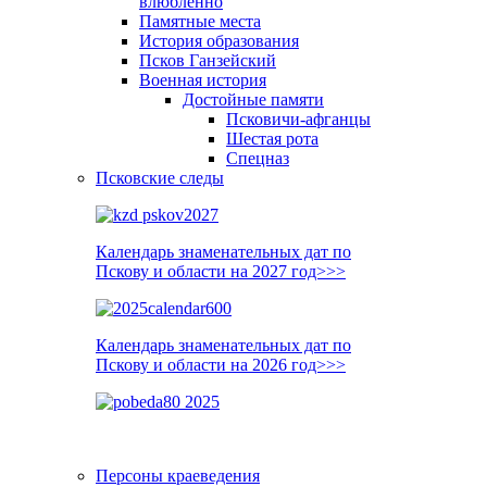
влюблённо
Памятные места
История образования
Псков Ганзейский
Военная история
Достойные памяти
Псковичи-афганцы
Шестая рота
Спецназ
Псковские следы
Календарь знаменательных дат по
Пскову и области на 2027 год>>>
Календарь знаменательных дат по
Пскову и области на 2026 год>>>
Персоны краеведения