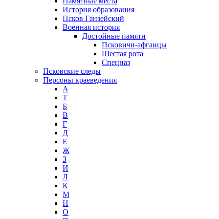
Памятные места
История образования
Псков Ганзейский
Военная история
Достойные памяти
Псковичи-афганцы
Шестая рота
Спецназ
Псковские следы
Персоны краеведения
А
T
Б
В
Г
Д
Е
Ж
З
И
Л
К
М
Н
О