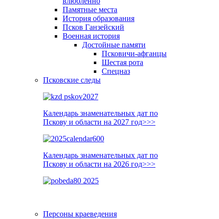
влюблённо
Памятные места
История образования
Псков Ганзейский
Военная история
Достойные памяти
Псковичи-афганцы
Шестая рота
Спецназ
Псковские следы
Календарь знаменательных дат по
Пскову и области на 2027 год>>>
Календарь знаменательных дат по
Пскову и области на 2026 год>>>
Персоны краеведения