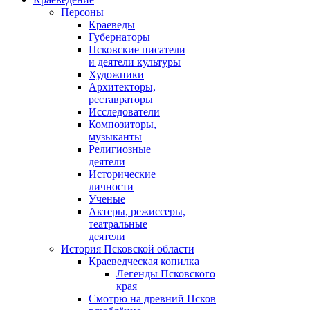
Персоны
Краеведы
Губернаторы
Псковские писатели
и деятели культуры
Художники
Архитекторы,
реставраторы
Исследователи
Композиторы,
музыканты
Религиозные
деятели
Исторические
личности
Ученые
Актеры, режиссеры,
театральные
деятели
История Псковской области
Краеведческая копилка
Легенды Псковского
края
Смотрю на древний Псков