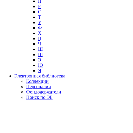
П
Р
С
Т
У
Ф
Х
Ц
Ч
Ш
Щ
Э
Ю
Я
Электронная библиотека
Коллекции
Персоналии
Фондодержатели
Поиск по ЭБ