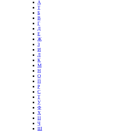
А
T
Б
В
Г
Д
Е
Ж
З
И
Л
К
М
Н
О
П
Р
С
Т
У
Ф
Х
Ц
Ч
Ш