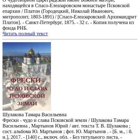
находящейся в Спасо-Елеазаровском монастыре Псковской
епархии / Платон (Городецкий, Николай Иванович,
митрополит, 1803-1891) / [Спасо-Елеазаровский Архимандрит
Платон]. - Санкт-Петербург, 1875. - 32 с. - Копия получена из
фонда РНБ.
Читать полный текст
Шулакова Тамара Васильевна
Фрески - чудо и слава Псковской земли / Шулакова Тамара
Васильевна , Мартынов Юрий / авт. текста Т. В. Шулакова ;
сост. альбома Ю. Мартынов ; фот. Ю. Мартынов . - [Б. м., : б.
и.], 2017. - [140] с., включ. обл. - Без титульного листа. -