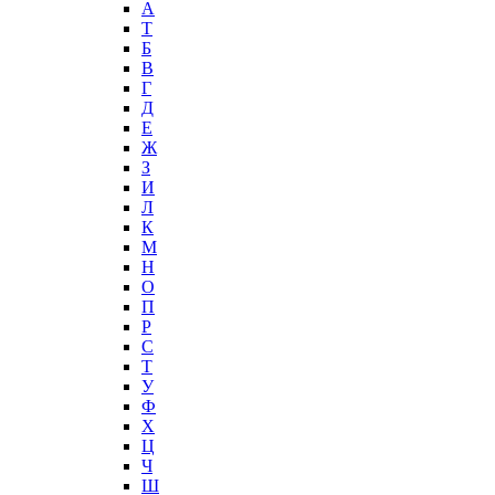
А
T
Б
В
Г
Д
Е
Ж
З
И
Л
К
М
Н
О
П
Р
С
Т
У
Ф
Х
Ц
Ч
Ш