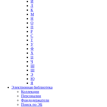
И
Л
К
М
Н
О
П
Р
С
Т
У
Ф
Х
Ц
Ч
Ш
Щ
Э
Ю
Я
Электронная библиотека
Коллекции
Персоналии
Фондодержатели
Поиск по ЭБ