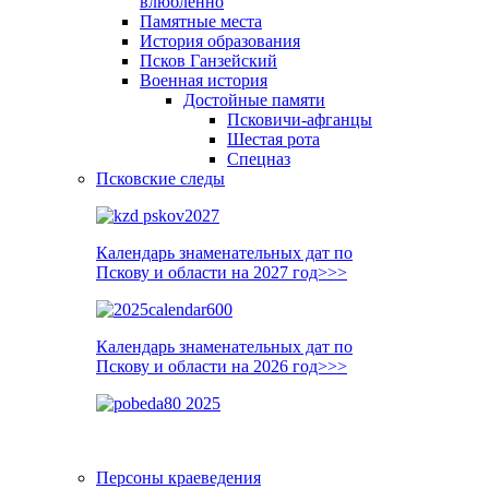
влюблённо
Памятные места
История образования
Псков Ганзейский
Военная история
Достойные памяти
Псковичи-афганцы
Шестая рота
Спецназ
Псковские следы
Календарь знаменательных дат по
Пскову и области на 2027 год>>>
Календарь знаменательных дат по
Пскову и области на 2026 год>>>
Персоны краеведения