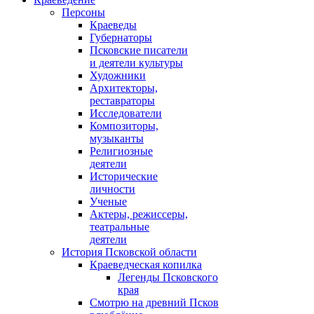
Персоны
Краеведы
Губернаторы
Псковские писатели
и деятели культуры
Художники
Архитекторы,
реставраторы
Исследователи
Композиторы,
музыканты
Религиозные
деятели
Исторические
личности
Ученые
Актеры, режиссеры,
театральные
деятели
История Псковской области
Краеведческая копилка
Легенды Псковского
края
Смотрю на древний Псков