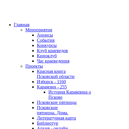
Главная
Мероприятия
Анонсы
События
Конкурсы
Клуб краеведов
Киноклуб
Час краеведения
Проекты
Красная книга
Псковской области
Изборск - 1160
Карамзин - 255
История Карамзина о
Пскове
Псковские пятницы
Псковские
пятницы. Дома.
Литературная карта
Библиотур
Архив - онлайн