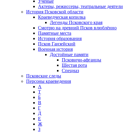
Ученые
Актеры, режиссеры, театральные деятели
История Псковской области
Краеведческая копилка
Легенды Псковского края
Смотрю на древний Псков влюблённо
Памятные места
История образования
Псков Ганзейский
Военная история
Достойные памяти
Псковичи-афганцы
Шестая рота
Спецназ
Псковские следы
Персоны краеведения
А
T
Б
В
Г
Д
Е
Ж
З