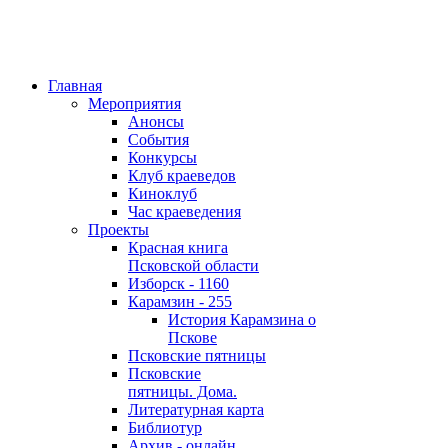
Главная
Мероприятия
Анонсы
События
Конкурсы
Клуб краеведов
Киноклуб
Час краеведения
Проекты
Красная книга
Псковской области
Изборск - 1160
Карамзин - 255
История Карамзина о
Пскове
Псковские пятницы
Псковские
пятницы. Дома.
Литературная карта
Библиотур
Архив - онлайн