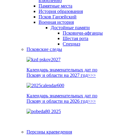
влюблённо
Памятные места
История образования
Псков Ганзейский
Военная история
Достойные памяти
Псковичи-афганцы
Шестая рота
Спецназ
Псковские следы
Календарь знаменательных дат по
Пскову и области на 2027 год>>>
Календарь знаменательных дат по
Пскову и области на 2026 год>>>
Персоны краеведения