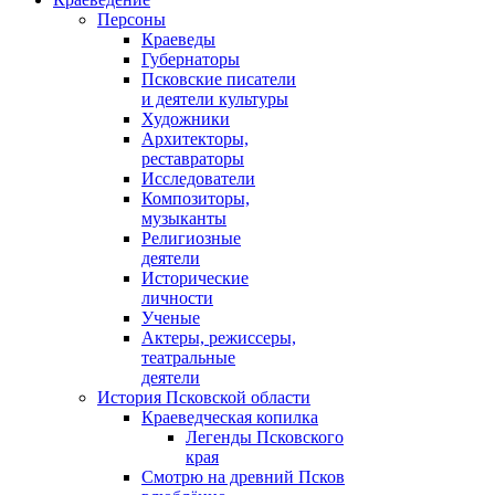
Персоны
Краеведы
Губернаторы
Псковские писатели
и деятели культуры
Художники
Архитекторы,
реставраторы
Исследователи
Композиторы,
музыканты
Религиозные
деятели
Исторические
личности
Ученые
Актеры, режиссеры,
театральные
деятели
История Псковской области
Краеведческая копилка
Легенды Псковского
края
Смотрю на древний Псков