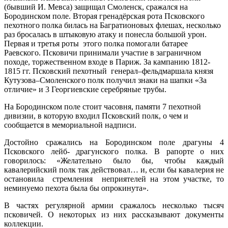
(бывший И. Мевса) защищал Смоленск, сражался на
Бородинском поле. Вторая гренадёрская рота Псковского
пехотного полка билась на Багратионовых флешах, несколько
раз бросалась в штыковую атаку и понесла большой урон.
Первая и третья роты этого полка помогали батарее
Раевского. Псковичи принимали участие в заграничном
походе, торжественном входе в Париж. За кампанию 1812-
1815 гг. Псковский пехотный генерал–фельдмаршала князя
Кутузова–Смоленского полк получил знаки на шапки «За
отличие» и 3 Георгиевские серебряные трубы.
На Бородинском поле стоит часовня, памяти 7 пехотной
дивизии, в которую входил Псковский полк, о чем и
сообщается в мемориальной надписи.
Достойно сражались на Бородинском поле драгуны 4
Псковского лейб- драгунского полка. В рапорте о них
говорилось: «Желательно было бы, чтобы каждый
кавалерийский полк так действовал… и, если бы кавалерия не
остановила стремления неприятелей на этом участке, то
неминуемо пехота была бы опрокинута».
В частях регулярной армии сражалось несколько тысяч
псковичей. О некоторых из них рассказывают документы
коллекции.