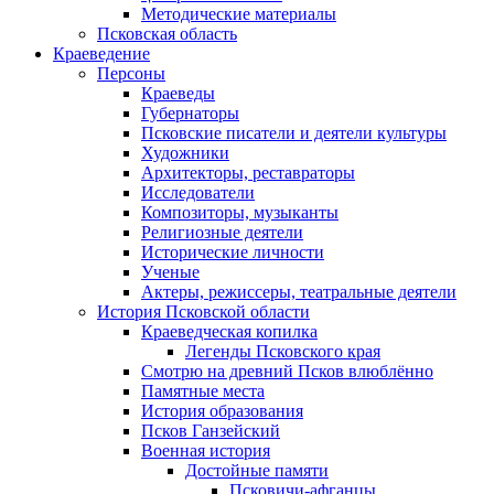
Методические материалы
Псковская область
Краеведение
Персоны
Краеведы
Губернаторы
Псковские писатели и деятели культуры
Художники
Архитекторы, реставраторы
Исследователи
Композиторы, музыканты
Религиозные деятели
Исторические личности
Ученые
Актеры, режиссеры, театральные деятели
История Псковской области
Краеведческая копилка
Легенды Псковского края
Смотрю на древний Псков влюблённо
Памятные места
История образования
Псков Ганзейский
Военная история
Достойные памяти
Псковичи-афганцы