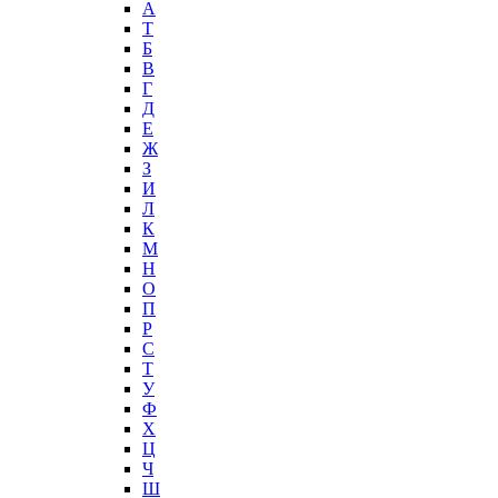
А
T
Б
В
Г
Д
Е
Ж
З
И
Л
К
М
Н
О
П
Р
С
Т
У
Ф
Х
Ц
Ч
Ш