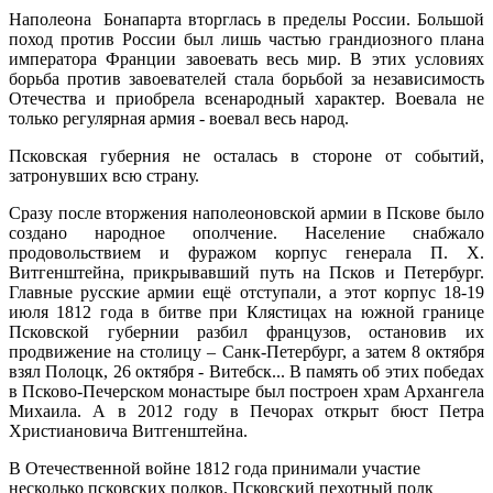
Наполеона Бонапарта вторглась в пределы России. Большой
поход против России был лишь частью грандиозного плана
императора Франции завоевать весь мир. В этих условиях
борьба против завоевателей стала борьбой за независимость
Отечества и приобрела всенародный характер. Воевала не
только регулярная армия - воевал весь народ.
Псковская губерния не осталась в стороне от событий,
затронувших всю страну.
Сразу после вторжения наполеоновской армии в Пскове было
создано народное ополчение. Население снабжало
продовольствием и фуражом корпус генерала П. X.
Витгенштейна, при­крывавший путь на Псков и Петербург.
Главные русские армии ещё отступали, а этот корпус 18-19
июля 1812 года в битве при Клястицах на южной границе
Псковской губернии разбил фран­цузов, остановив их
продвижение на столицу – Санк-Петербург, а затем 8 октября
взял Полоцк, 26 октября - Витебск... В память об этих победах
в Псково-Печерском мона­стыре был построен храм Архангела
Михаила. А в 2012 году в Печорах открыт бюст Петра
Христиановича Витгенштейна.
В Отечественной войне 1812 года принимали участие
несколько псковских полков. Псковский пехотный полк