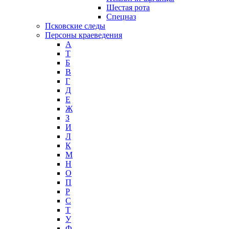
Шестая рота
Спецназ
Псковские следы
Персоны краеведения
А
T
Б
В
Г
Д
Е
Ж
З
И
Л
К
М
Н
О
П
Р
С
Т
У
Ф