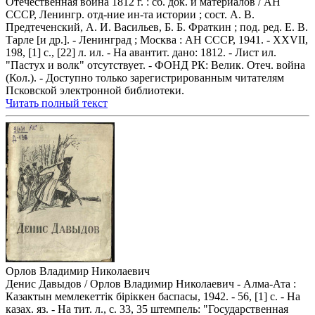
Отечественная война 1812 г. : сб. док. и материалов / АН
СССР, Ленингр. отд-ние ин-та истории ; сост. А. В.
Предтеченский, А. И. Васильев, Б. Б. Фраткин ; под. ред. Е. В.
Тарле [и др.]. - Ленинград ; Москва : АН СССР, 1941. - XXVII,
198, [1] с., [22] л. ил. - На авантит. дано: 1812. - Лист ил.
"Пастух и волк" отсутствует. - ФОНД РК: Велик. Отеч. война
(Кол.). - Доступно только зарегистрированным читателям
Псковской электронной библиотеки.
Читать полный текст
Орлов Владимир Николаевич
Денис Давыдов / Орлов Владимир Николаевич - Алма-Ата :
Казактын мемлекеттiк бiрiккен баспасы, 1942. - 56, [1] с. - На
казах. яз. - На тит. л., с. 33, 35 штемпель: "Государственная