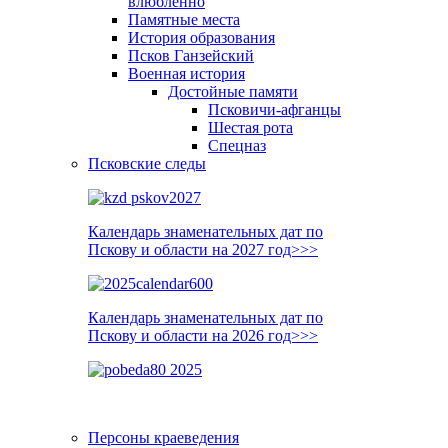
влюблённо
Памятные места
История образования
Псков Ганзейский
Военная история
Достойные памяти
Псковичи-афганцы
Шестая рота
Спецназ
Псковские следы
Календарь знаменательных дат по
Пскову и области на 2027 год>>>
Календарь знаменательных дат по
Пскову и области на 2026 год>>>
Персоны краеведения