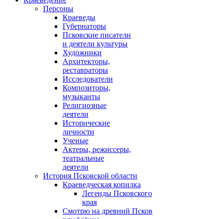
Персоны
Краеведы
Губернаторы
Псковские писатели
и деятели культуры
Художники
Архитекторы,
реставраторы
Исследователи
Композиторы,
музыканты
Религиозные
деятели
Исторические
личности
Ученые
Актеры, режиссеры,
театральные
деятели
История Псковской области
Краеведческая копилка
Легенды Псковского
края
Смотрю на древний Псков