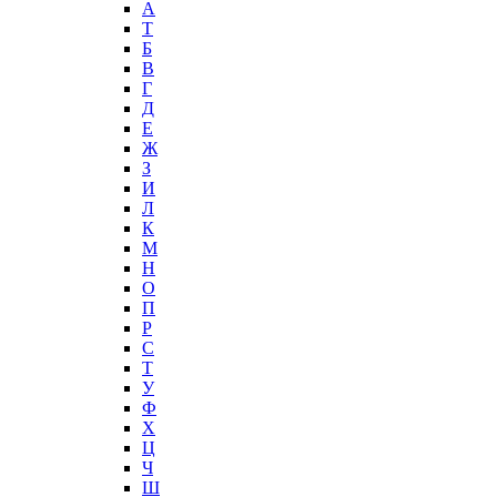
А
T
Б
В
Г
Д
Е
Ж
З
И
Л
К
М
Н
О
П
Р
С
Т
У
Ф
Х
Ц
Ч
Ш