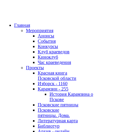
Главная
Мероприятия
Анонсы
События
Конкурсы
Клуб краеведов
Киноклуб
Час краеведения
Проекты
Красная книга
Псковской области
Изборск - 1160
Карамзин - 255
История Карамзина о
Пскове
Псковские пятницы
Псковские
пятницы. Дома.
Литературная карта
Библиотур
Архив - онлайн