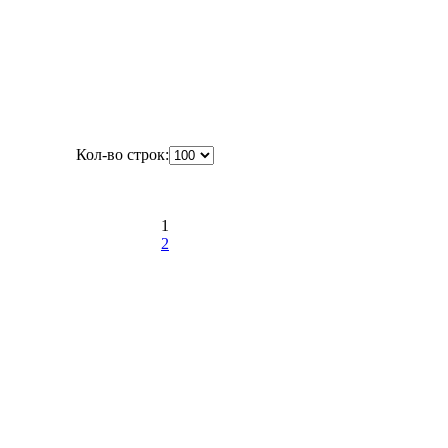
Кол-во строк:
1
2